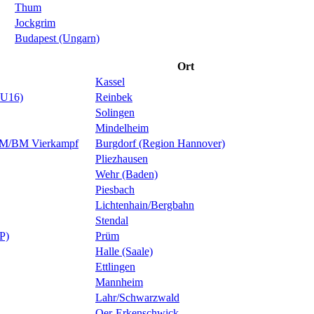
Thum
Jockgrim
Budapest (Ungarn)
Ort
Kassel
 U16)
Reinbek
Solingen
Mindelheim
 KM/BM Vierkampf
Burgdorf (Region Hannover)
Pliezhausen
Wehr (Baden)
Piesbach
Lichtenhain/Bergbahn
Stendal
P)
Prüm
Halle (Saale)
Ettlingen
Mannheim
Lahr/Schwarzwald
Oer-Erkenschwick