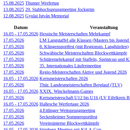
15.08.2025
Thumer Werfertag
13.08.2025
29. Stabhochsprungmeeting Jockgrim
12.08.2025
Gyulai István Memorial
Datum
Veranstaltung
16.05
-
17.05.2026
Hessische Meisterschaften Mehrkampf
17.05.2026
LM Langstaffel alle Klassen (Masters bis Jugend
17.05.2026
8. Klingensportfest (mit Regionsm. Langhürden)
17.05.2026
Schwäbische Meisterschaften Blockwettkämpfe
17.05.2026
Schülermehrkampf mit Staffeln, Sprintcup und
17.05.2026
35. Internationales Läufermeeting
17.05.2026
Regio-Meisterschaften Aktive und Jugend 2026
16.05
-
17.05.2026
Kreismeisterschaften 2026
17.05.2026
Thür. Landesmeisterschaften Berglauf (TLV)
16.05
-
17.05.2026
XXIX. Winckelmann-Games
17.05.2026
Kreismeisterschaft U12 bis U16 (LV Eifelkreis B
16.05
-
17.05.2026
Hallesche Werfertage 2026
17.05.2026
4.Ettlinger Weitsprungmeeting
17.05.2026
Seckenheimer Sommersportfest
17.05.2026
Vereinsinterne Blockwettkämpfe
16.05
-
17.05.2026
Stimberg-Meeting mit-KiLA-Cup