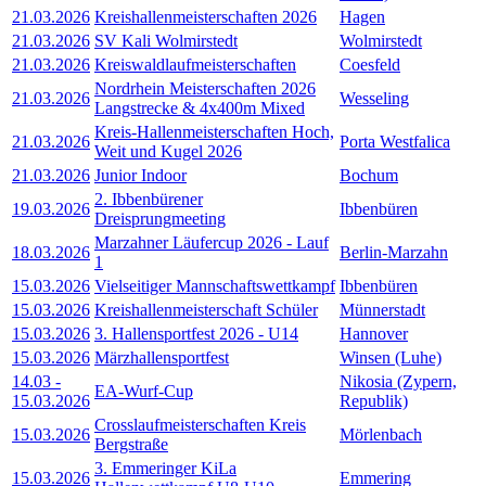
21.03.2026
Kreishallenmeisterschaften 2026
Hagen
21.03.2026
SV Kali Wolmirstedt
Wolmirstedt
21.03.2026
Kreiswaldlaufmeisterschaften
Coesfeld
Nordrhein Meisterschaften 2026
21.03.2026
Wesseling
Langstrecke & 4x400m Mixed
Kreis-Hallenmeisterschaften Hoch,
21.03.2026
Porta Westfalica
Weit und Kugel 2026
21.03.2026
Junior Indoor
Bochum
2. Ibbenbürener
19.03.2026
Ibbenbüren
Dreisprungmeeting
Marzahner Läufercup 2026 - Lauf
18.03.2026
Berlin-Marzahn
1
15.03.2026
Vielseitiger Mannschaftswettkampf
Ibbenbüren
15.03.2026
Kreishallenmeisterschaft Schüler
Münnerstadt
15.03.2026
3. Hallensportfest 2026 - U14
Hannover
15.03.2026
Märzhallensportfest
Winsen (Luhe)
14.03
-
Nikosia (Zypern,
EA-Wurf-Cup
15.03.2026
Republik)
Crosslaufmeisterschaften Kreis
15.03.2026
Mörlenbach
Bergstraße
3. Emmeringer KiLa
15.03.2026
Emmering