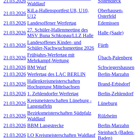
21.03.2026
Soltendieck
Waldlauf
KiLa-Hallensportfest U8, U10,
Oberhausen-
21.03.2026
U12
Osterfeld
21.03.2026
Landesoffener Werfertag
Edemissen
27. Schüler-Hallenmeeting des
21.03.2026
Halle (Saale)
MSV Buna Schkopau/LLZ Halle
Landesoffenes Kinder- und
21.03.2026
Fürth
Schüler-Nachwuchsmeeting 2026
Frühjahrs-Werfertag mit
21.03.2026
Übach-Palenberg
Mehrkampf-Wertung
21.03.2026
BM Wurf
Schwiegershausen
21.03.2026
Werfertag des LAC BERLIN
Berlin-Marzahn
Hallenkreismeisterschaften
21.03.2026
Brand-Erbisdorf
Hochsprung Mittelsachsen
21.03.2026
1. Zehlendorfer Werfertag
Berlin-Zehlendorf
Kreismeisterschaften Lüneburg -
21.03.2026
Lüneburg
Langstaffeln
Bezirksmeisterschaften Südpfalz
21.03.2026
Rülzheim
Waldlauf
21.03.2026
BBM Langstrecke
Berlin-Marzahn
Steinbach (Baden-
21.03.2026
LO Kreismeisterschaften Waldlauf
Baden)