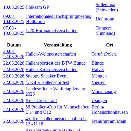
Sollentuna
10.08.2025
Folksam GP
(Schweden)
09.08
-
Internationales Hochsprungmeeting
Heilbronn
10.08.2025
Heilbronn
07.08
-
Tampere
U20-Europameisterschaften
10.08.2025
(Finnland)
Datum
Veranstaltung
Ort
20.03
-
Hallen-Weltmeisterschaften
Toruń (Polen)
22.03.2026
22.03.2026
Hallensportfest des BTW Bünde
Bünde
22.03.2026
Hallen-Kreismeisterschaften
Halver
22.03.2026
Snappy Sneaker Event
Mengen
22.03.2026
4. KiLa-Hallensportfest
Viersen
Landesoffener Werfertag Iznang
22.03.2026
Moos Iznang
2026
22.03.2026
Kreis Cross Lauf
Usingen
56.Preußen-Cup für Mannschaften
Berlin-
22.03.2026
U14 und U12
Hohenschönhausen
45. Kreishallenmeisterschaften U
22.03.2026
Frankfurt am Main
12 - U 18
Kreisbestenkämpfe Halle U10