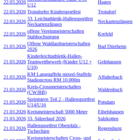
22.03.2026
Hagen
U12
22.03.2026
Troisdorfer Kindersportfest
Troisdorf
33. Leichtathletik-Hallensportfest
22.03.2026
Neckartenzlingen
Neckartenzlingen
offene Vereinmeisterschaften
22.03.2026
Krefeld
Stabhochsprung
Offene Waldlaufmeisterschaften
21.03.2026
Bad Dürrheim
2026
Kinderleichtathletik-Hallen-
21.03.2026
Teamwettbewerb (Kinder U12 +
Gelnhausen
U10)
KM Langstaffeln mixed-Staffeln
21.03.2026
Affalterbach
Stadioncross RM 10.000m
Kreis-Crossmeisterschaften
21.03.2026
Waldenbuch
(CW/BB)
Sprintstern Teil 2 - Hallensportfest
21.03.2026
Potsdam
U14/U16
21.03.2026
Kreismeisterschaft 5000 Meter
Eibelshausen
21.03.2026
33. Sälzerlauf 2026
Salzkotten
Hallensportfest Oberpfalz -
21.03.2026
Regensburg
Tschechien
Kreismeisterschaften Cross- und