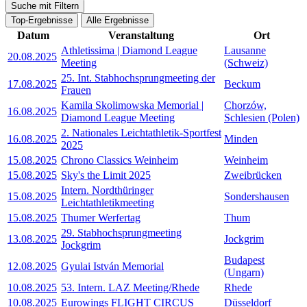
Suche mit Filtern
Top-Ergebnisse
Alle Ergebnisse
Datum
Veranstaltung
Ort
Athletissima | Diamond League
Lausanne
20.08.2025
Meeting
(Schweiz)
25. Int. Stabhochsprungmeeting der
17.08.2025
Beckum
Frauen
Kamila Skolimowska Memorial |
Chorzów,
16.08.2025
Diamond League Meeting
Schlesien (Polen)
2. Nationales Leichtathletik-Sportfest
16.08.2025
Minden
2025
15.08.2025
Chrono Classics Weinheim
Weinheim
15.08.2025
Sky's the Limit 2025
Zweibrücken
Intern. Nordthüringer
15.08.2025
Sondershausen
Leichtathletikmeeting
15.08.2025
Thumer Werfertag
Thum
29. Stabhochsprungmeeting
13.08.2025
Jockgrim
Jockgrim
Budapest
12.08.2025
Gyulai István Memorial
(Ungarn)
10.08.2025
53. Intern. LAZ Meeting/Rhede
Rhede
10.08.2025
Eurowings FLIGHT CIRCUS
Düsseldorf