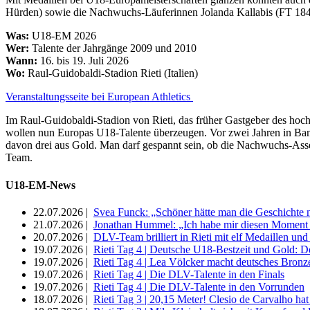
Hürden) sowie die Nachwuchs-Läuferinnen Jolanda Kallabis (FT 1844
Was:
U18-EM 2026
Wer:
Talente der Jahrgänge 2009 und 2010
Wann:
16. bis 19. Juli 2026
Wo:
Raul-Guidobaldi-Stadion Rieti (Italien)
Veranstaltungsseite bei European Athletics
Im Raul-Guidobaldi-Stadion von Rieti, das früher Gastgeber des hoch
wollen nun Europas U18-Talente überzeugen. Vor zwei Jahren in Ban
davon drei aus Gold. Man darf gespannt sein, ob die Nachwuchs-Ass
Team.
U18-EM-News
22.07.2026 |
Svea Funck: „Schöner hätte man die Geschichte 
21.07.2026 |
Jonathan Hummel: „Ich habe mir diesen Moment so
20.07.2026 |
DLV-Team brilliert in Rieti mit elf Medaillen un
19.07.2026 |
Rieti Tag 4 | Deutsche U18-Bestzeit und Gold: 
19.07.2026 |
Rieti Tag 4 | Lea Völcker macht deutsches Br
19.07.2026 |
Rieti Tag 4 | Die DLV-Talente in den Finals
19.07.2026 |
Rieti Tag 4 | Die DLV-Talente in den Vorrunden
18.07.2026 |
Rieti Tag 3 | 20,15 Meter! Clesio de Carvalho 