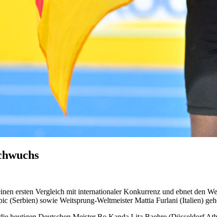
achwuchs
nen ersten Vergleich mit internationaler Konkurrenz und ebnet den Weg
 (Serbien) sowie Weitsprung-Weltmeister Mattia Furlani (Italien) geh
 die heutigen Deutschen Meister Bo Kanda Lita Baehre (Düsseldorf A