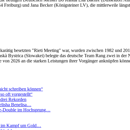
 Freiburg) und Jana Becker (Königsteiner LV), die mittlerweile läng
karätig besetzten "Rieti Meeting" war, wurden zwischen 1982 und 2010 i
skà Bystrica (Slowakei) belegte das deutsche Team Rang zwei in der
e von 2026 an die starken Leistungen ihrer Vorgänger anknüpfen könn
nicht schreiben können“
 oft vorgestellt“
d drei Rekorden
Delisha Benelisa…
onze-Double im Hochsprung…
hat im Kampf um Gold…