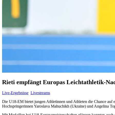
Rieti empfängt Europas Leichtathletik-N
Live-Ergebnisse
Livestreams
Die U18-EM bietet jungen Athletinnen und Athleten die Chance auf ei
Hochspringerinnen Yaroslava Mahuchikh (Ukraine) und Angelina Topic
Mit Medaillen bei U18-Europameisterschaften glänzen konnten auch