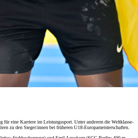
 für eine Karriere im Leistungssport. Unter anderem die Weltklasse-
ören zu den Sieger:innen bei früheren U18-Europameisterschaften.
thletics; Stabhochsprung) und Emil Agyekum (SCC Berlin; 400 m