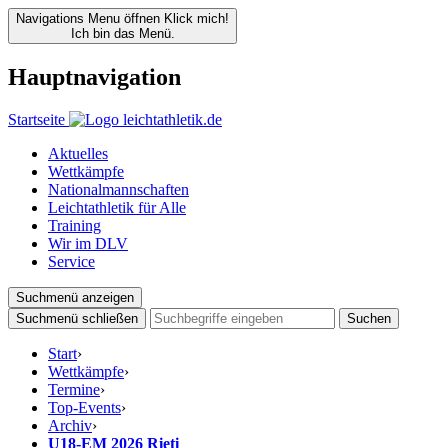
Navigations Menu öffnen
Klick mich!
Ich bin das Menü.
Hauptnavigation
Startseite
Aktuelles
Wettkämpfe
Nationalmannschaften
Leichtathletik für Alle
Training
Wir im DLV
Service
Suchmenü anzeigen
Suchmenü schließen
Suchen
Start
›
Wettkämpfe
›
Termine
›
Top-Events
›
Archiv
›
U18-EM 2026 Rieti