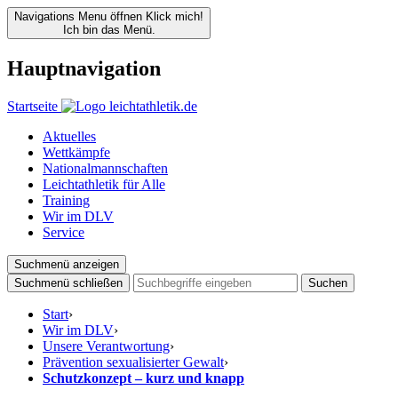
Navigations Menu öffnen
Klick mich!
Ich bin das Menü.
Hauptnavigation
Startseite
Aktuelles
Wettkämpfe
Nationalmannschaften
Leichtathletik für Alle
Training
Wir im DLV
Service
Suchmenü anzeigen
Suchmenü schließen
Suchen
Start
›
Wir im DLV
›
Unsere Verantwortung
›
Prävention sexualisierter Gewalt
›
Schutzkonzept – kurz und knapp