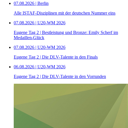
07.08.2026 | Berlin
Alle ISTAF-Disziplinen mit der deutschen Nummer eins
07.08.2026 | U20-WM 2026
Eugene Tag 2 | Bestleistung und Bronze: Emily Scherf im
Medaillen-Glück
07.08.2026 | U20-WM 2026
Eugene Tag 2 | Die DLV-Talente in den Finals
06.08.2026 | U20-WM 2026
Eugene Tag 2 | Die DLV-Talente in den Vorrunden