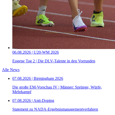
06.08.2026 | U20-WM 2026
Eugene Tag 2 | Die DLV-Talente in den Vorrunden
Alle News
07.08.2026 | Birmingham 2026
Die große EM-Vorschau IV | Männer: Sprünge, Würfe,
Mehrkampf
07.08.2026 | Anti-Doping
Statement zu NADA-Ergebnismanagementverfahren