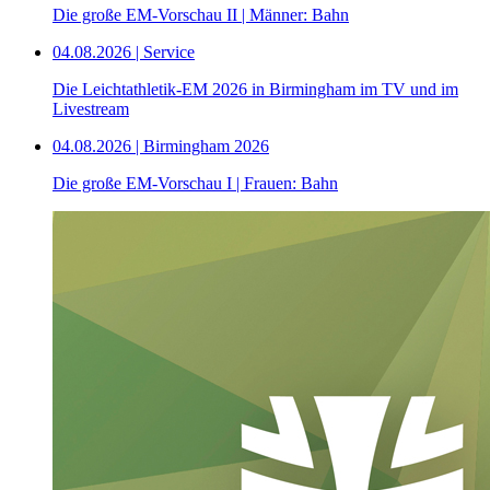
Die große EM-Vorschau II | Männer: Bahn
04.08.2026 | Service
Die Leichtathletik-EM 2026 in Birmingham im TV und im
Livestream
04.08.2026 | Birmingham 2026
Die große EM-Vorschau I | Frauen: Bahn