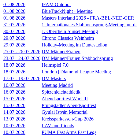
01.08.2026
IFAM Outdoor
01.08.2026
BlueTrackNight - Meeting
01.08.2026
Masters Interland 2026 - FRA-BEL-NED-GER
31.07.2026
1. Internationales Stabhochsprung-Meeting auf 
30.07.2026
1. Oberrhein-Sunset-Meeting
29.07.2026
Chrono Classics Weinheim
29.07.2026
Holiday-Meeting im Dantestadion
25.07
-
26.07.2026
DM Männer/Frauen
23.07
-
24.07.2026
DM Männer/Frauen Stabhochsprung
18.07.2026
Heimspiel 7.0
18.07.2026
London | Diamond League Meeting
17.07
-
19.07.2026
DM Masters
16.07.2026
Meeting Madrid
16.07.2026
Spitzenleichtathletik
15.07.2026
Abendsportfest Wurf III
15.07.2026
Pfungstädter Abendsportfest
14.07.2026
Gyulai István Memorial
13.07.2026
Kreissparkassen-Cup 2026
10.07.2026
LAV and friends
10.07.2026
PUMA Fast Arms Fast Legs