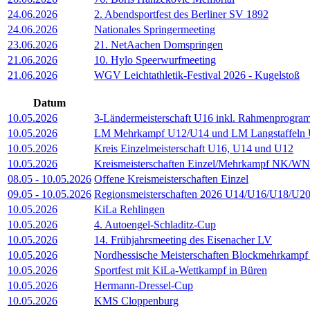
24.06.2026
2. Abendsportfest des Berliner SV 1892
24.06.2026
Nationales Springermeeting
23.06.2026
21. NetAachen Domspringen
21.06.2026
10. Hylo Speerwurfmeeting
21.06.2026
WGV Leichtathletik-Festival 2026 - Kugelstoß
Datum
10.05.2026
3-Ländermeisterschaft U16 inkl. Rahmenprogr
10.05.2026
LM Mehrkampf U12/U14 und LM Langstaffeln
10.05.2026
Kreis Einzelmeisterschaft U16, U14 und U12
10.05.2026
Kreismeisterschaften Einzel/Mehrkampf NK/W
08.05
-
10.05.2026
Offene Kreismeisterschaften Einzel
09.05
-
10.05.2026
Regionsmeisterschaften 2026 U14/U16/U18/U20/
10.05.2026
KiLa Rehlingen
10.05.2026
4. Autoengel-Schladitz-Cup
10.05.2026
14. Frühjahrsmeeting des Eisenacher LV
10.05.2026
Nordhessische Meisterschaften Blockmehrkamp
10.05.2026
Sportfest mit KiLa-Wettkampf in Büren
10.05.2026
Hermann-Dressel-Cup
10.05.2026
KMS Cloppenburg