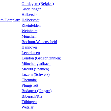
Oordegem (Belgien)
Sindelfingen
Halberstadt
dem Domplatz
Halberstadt
Rheinfelden
Weinheim
München
Bochum-Wattenscheid
Hannover
Leverkusen
London (Großbritannien)
Mönchengladbach
Madrid (Spanien)
Luzern (Schweiz)
Chemnitz
Pfungstadt
Budapest (Ungarn)
Biberach/Riß
Tübingen
Wetzlar