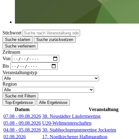
Stichwort
Suche starten
Suche zurücksetzen
Suche verfeinern
Zeitraum
Von
Bis
Veranstaltungstyp
Region
Suche mit Filtern
Top-Ergebnisse
Alle Ergebnisse
Datum
Veranstaltung
07.08
-
09.08.2026
38. Neustädter Läufermeeting
05.08
-
09.08.2026
U20-Weltmeisterschaften
04.08
-
05.08.2026
30. Stabhochsprungmeeting Jockgrim
02.08.2026
17. Nordkirchener Halbmarathon