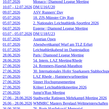
10.07.2026
Monaco | Diamond League Meeting
10.07
-
12.07.2026
DM U16/U20
09.07.2026
ASV Runners' Day
05.07.2026
18. ZfS-Münster City Run
05.07.2026
2. Nationales Leichtathletik-Sportfest 2026
04.07.2026
Eugene | Diamond League Meeting
03.07
-
05.07.2026
DM U18/U23
01.07.2026
Austrian Open
01.07.2026
Abendwettkampf Wurf am TLZ Erfurt
01.07.2026
Leichtathletikabend im Dantestadion
28.06.2026
Paris | Diamond League Meeting
28.06.2026
54. Intern. LAZ Meeting/Rhede
27.06.2026
24. Remmers-Hasetal-Marathon
27.06.2026
30. Internationales Hofer Sparkassen Stabhochs
27.06.2026
LAZ Rhede - Hammerwurfmeeting
27.06.2026
Sinner Hochsprungmeeting
27.06.2026
Kölner Leichtathletikmeeting 2026
27.06.2026
Jump'n'Run Meeting
27.06
-
28.06.2026
Stadtwerke Ratingen Mehrkampf-Meeting 2026
26.06
-
28.06.2026
WMMRC Masters Berglauf-Weltmeisterschaften
26.06.2026
76. Boris Hanžeković Memorial