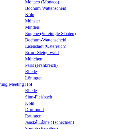
Monaco (Monaco)
Bochum-Wattenscheid
Köln
Münster
Minden
Eugene (Vereinigte Staaten)
Bochum-Wattenscheid
Eisenstadt (Österreich)
Erfurt-Steigerwald
München
Paris (Frankreich)
Rhede
Löningen
prung-Meeting
Hof
Rhede
Sinn-Fleisbach
Köln
Dortmund
Ratingen
Janské Lázně (Tschechien)
Zagreb (Kroatien)