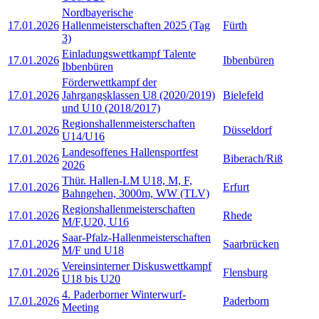
Nordbayerische
17.01.2026
Hallenmeisterschaften 2025 (Tag
Fürth
3)
Einladungswettkampf Talente
17.01.2026
Ibbenbüren
Ibbenbüren
Förderwettkampf der
17.01.2026
Jahrgangsklassen U8 (2020/2019)
Bielefeld
und U10 (2018/2017)
Regionshallenmeisterschaften
17.01.2026
Düsseldorf
U14/U16
Landesoffenes Hallensportfest
17.01.2026
Biberach/Riß
2026
Thür. Hallen-LM U18, M, F,
17.01.2026
Erfurt
Bahngehen, 3000m, WW (TLV)
Regionshallenmeisterschaften
17.01.2026
Rhede
M/F,U20, U16
Saar-Pfalz-Hallenmeisterschaften
17.01.2026
Saarbrücken
M/F und U18
Vereinsinterner Diskuswettkampf
17.01.2026
Flensburg
U18 bis U20
4. Paderborner Winterwurf-
17.01.2026
Paderborn
Meeting