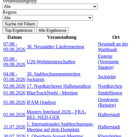
Veranstaltungstyp
Region
Suche mit Filtern
Top-Ergebnisse
Alle Ergebnisse
Datum
Veranstaltung
Ort
07.08
-
Neustadt an der
38. Neustädter Läufermeeting
09.08.2026
Waldnaab
Eugene
05.08
-
U20-Weltmeisterschaften
(Vereinigte
09.08.2026
Staaten)
04.08
-
30. Stabhochsprungmeeting
Jockgrim
05.08.2026
Jockgrim
02.08.2026
17. Nordkirchener Halbmarathon
Nordkirchen
01.08.2026
BlueTrackNight - Meeting
Sindelfingen
Oordegem
01.08.2026
IFAM Outdoor
(Belgien)
Masters Interland 2026 - FRA-
01.08.2026
Halberstadt
BEL-NED-GER
1. Internationales Stabhochsprung-
31.07.2026
Halberstadt
Meeting auf dem Domplatz
30.07.2026
1. Oberrhein-Sunset-Meeting
Rheinfelden