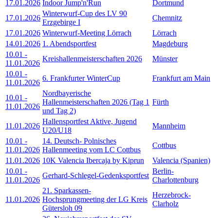
17.01.2026
Indoor Jump'n'Run
Dortmund
Winterwurf-Cup des LV 90
17.01.2026
Chemnitz
Erzgebirge I
17.01.2026
Winterwurf-Meeting Lörrach
Lörrach
14.01.2026
1. Abendsportfest
Magdeburg
10.01
-
Kreishallenmeisterschaften 2026
Münster
11.01.2026
10.01
-
6. Frankfurter WinterCup
Frankfurt am Main
11.01.2026
Nordbayerische
10.01
-
Hallenmeisterschaften 2026 (Tag 1
Fürth
11.01.2026
und Tag 2)
Hallensportfest Aktive, Jugend
11.01.2026
Mannheim
U20/U18
10.01
-
14. Deutsch- Polnisches
Cottbus
11.01.2026
Hallenmeeting vom LC Cottbus
11.01.2026
10K Valencia Ibercaja by Kiprun
Valencia (Spanien)
10.01
-
Berlin-
Gerhard-Schlegel-Gedenksportfest
11.01.2026
Charlottenburg
21. Sparkassen-
Herzebrock-
11.01.2026
Hochsprungmeeting der LG Kreis
Clarholz
Gütersloh 09