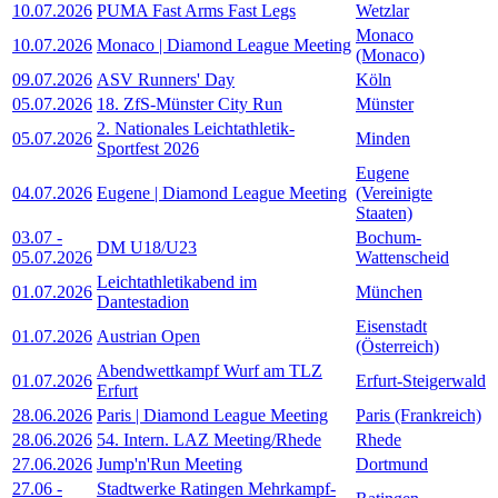
10.07.2026
PUMA Fast Arms Fast Legs
Wetzlar
Monaco
10.07.2026
Monaco | Diamond League Meeting
(Monaco)
09.07.2026
ASV Runners' Day
Köln
05.07.2026
18. ZfS-Münster City Run
Münster
2. Nationales Leichtathletik-
05.07.2026
Minden
Sportfest 2026
Eugene
04.07.2026
Eugene | Diamond League Meeting
(Vereinigte
Staaten)
03.07
-
Bochum-
DM U18/U23
05.07.2026
Wattenscheid
Leichtathletikabend im
01.07.2026
München
Dantestadion
Eisenstadt
01.07.2026
Austrian Open
(Österreich)
Abendwettkampf Wurf am TLZ
01.07.2026
Erfurt-Steigerwald
Erfurt
28.06.2026
Paris | Diamond League Meeting
Paris (Frankreich)
28.06.2026
54. Intern. LAZ Meeting/Rhede
Rhede
27.06.2026
Jump'n'Run Meeting
Dortmund
27.06
-
Stadtwerke Ratingen Mehrkampf-