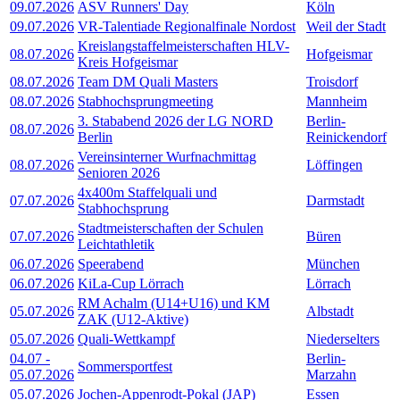
09.07.2026
ASV Runners' Day
Köln
09.07.2026
VR-Talentiade Regionalfinale Nordost
Weil der Stadt
Kreislangstaffelmeisterschaften HLV-
08.07.2026
Hofgeismar
Kreis Hofgeismar
08.07.2026
Team DM Quali Masters
Troisdorf
08.07.2026
Stabhochsprungmeeting
Mannheim
3. Stababend 2026 der LG NORD
Berlin-
08.07.2026
Berlin
Reinickendorf
Vereinsinterner Wurfnachmittag
08.07.2026
Löffingen
Senioren 2026
4x400m Staffelquali und
07.07.2026
Darmstadt
Stabhochsprung
Stadtmeisterschaften der Schulen
07.07.2026
Büren
Leichtathletik
06.07.2026
Speerabend
München
06.07.2026
KiLa-Cup Lörrach
Lörrach
RM Achalm (U14+U16) und KM
05.07.2026
Albstadt
ZAK (U12-Aktive)
05.07.2026
Quali-Wettkampf
Niederselters
04.07
-
Berlin-
Sommersportfest
05.07.2026
Marzahn
05.07.2026
Jochen-Appenrodt-Pokal (JAP)
Essen