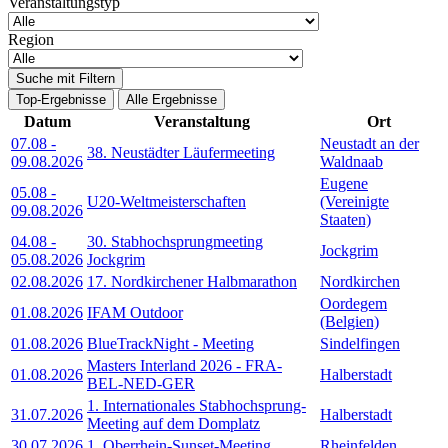
Veranstaltungstyp
Region
Suche mit Filtern
Top-Ergebnisse
Alle Ergebnisse
Datum
Veranstaltung
Ort
07.08
-
Neustadt an der
38. Neustädter Läufermeeting
09.08.2026
Waldnaab
Eugene
05.08
-
U20-Weltmeisterschaften
(Vereinigte
09.08.2026
Staaten)
04.08
-
30. Stabhochsprungmeeting
Jockgrim
05.08.2026
Jockgrim
02.08.2026
17. Nordkirchener Halbmarathon
Nordkirchen
Oordegem
01.08.2026
IFAM Outdoor
(Belgien)
01.08.2026
BlueTrackNight - Meeting
Sindelfingen
Masters Interland 2026 - FRA-
01.08.2026
Halberstadt
BEL-NED-GER
1. Internationales Stabhochsprung-
31.07.2026
Halberstadt
Meeting auf dem Domplatz
30.07.2026
1. Oberrhein-Sunset-Meeting
Rheinfelden