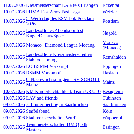
11.07.2026
Kreismeisterschaft LA Kreis Erlangen
Eckental
10.07.2026
PUMA Fast Arms Fast Legs
Wetzlar
5. Werfertag des ESV Lok Potsdam
10.07.2026
Potsdam
2026
Landesoffenes Abendsportfest
10.07.2026
Nagold
Kugel/Diskus/Speer
Monaco
10.07.2026
Monaco | Diamond League Meeting
(Monaco)
Landesoffene Kreismeisterschaften
10.07.2026
Remshalden
Stabhochsprung
10.07.2026
LO BSMM Vorkampf
Eppingen
10.07.2026
BSMM Vorkampf
Haslach
9. Nachwuchsspringen TSV SCHOTT
10.07.2026
Mainz
Mainz
10.07.2026
KM Kinderleichtathletik Team U8 U10
Besigheim
10.07.2026
LAV and friends
Tübingen
09.07.2026
2. Läufermeeting in Saarbrücken
Saarbrücken
09.07.2026
Staffelabend
Köln
09.07.2026
Stadtmeisterschaften Wurf
Wuppertal
Teammeisterschaften DM Qualli
09.07.2026
Essingen
Masters