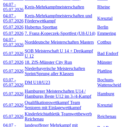
04.07
-
Kreis-Mehrkampfmeisterschaften
Rheine
05.07.2026
04.07
-
Kreis-Mehrkampfmeisterschaften und
Kreuztal
05.07.2026
Förderwettkampf
05.07.2026
Hubertus Sporttag
Berlin
05.07.2026
7. Franz-Kopeczek-Sportfest (U8-U14)
Emmering
04.07
-
Norddeutsche Meisterschaften Masters
Cottbus
05.07.2026
SOB Meisterschaft U 14 + Dreikampf
05.07.2026
Bad Endorf
U 12
05.07.2026
18. ZfS-Münster City Run
Münster
Niederbayerische Meisterschaften
05.07.2026
Plattling
Sprint/Sprung aller Klassen
03.07
-
Bochum-
DM U18/U23
05.07.2026
Wattenscheid
Hamburger Meisterschaften U14 /
05.07.2026
Hamburg
Hamburgs Beste U12 im 3-/4-Kampf
Qualifikationswettkampf Team
05.07.2026
Kreuztal
Senioren mit Einlagewettkampf
Kinderleichtathletik Teamwettbewerb
05.07.2026
Reichenau
Reichenau
04.07
-
landesoffener Mehrkampf mit