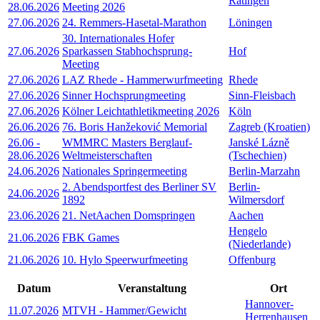
Ratingen
28.06.2026
Meeting 2026
27.06.2026
24. Remmers-Hasetal-Marathon
Löningen
30. Internationales Hofer
27.06.2026
Sparkassen Stabhochsprung-
Hof
Meeting
27.06.2026
LAZ Rhede - Hammerwurfmeeting
Rhede
27.06.2026
Sinner Hochsprungmeeting
Sinn-Fleisbach
27.06.2026
Kölner Leichtathletikmeeting 2026
Köln
26.06.2026
76. Boris Hanžeković Memorial
Zagreb (Kroatien)
26.06
-
WMMRC Masters Berglauf-
Janské Lázně
28.06.2026
Weltmeisterschaften
(Tschechien)
24.06.2026
Nationales Springermeeting
Berlin-Marzahn
2. Abendsportfest des Berliner SV
Berlin-
24.06.2026
1892
Wilmersdorf
23.06.2026
21. NetAachen Domspringen
Aachen
Hengelo
21.06.2026
FBK Games
(Niederlande)
21.06.2026
10. Hylo Speerwurfmeeting
Offenburg
Datum
Veranstaltung
Ort
Hannover-
11.07.2026
MTVH - Hammer/Gewicht
Herrenhausen