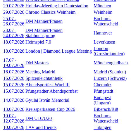
29.07.2026
Holiday-Meeting im Dantestadion
München
29.07.2026
Chrono Classics Weinheim
Weinheim
25.07
-
Bochum-
DM Männer/Frauen
26.07.2026
Wattenscheid
23.07
-
DM Männer/Frauen
Hannover
24.07.2026
Stabhochsprung
18.07.2026
Heimspiel 7.0
Leverkusen
London
18.07.2026
London | Diamond League Meeting
(Großbritannien)
17.07
-
DM Masters
Mönchengladbach
19.07.2026
16.07.2026
Meeting Madrid
Madrid (Spanien)
16.07.2026
Spitzenleichtathletik
Luzern (Schweiz)
15.07.2026
Abendsportfest Wurf III
Chemnitz
15.07.2026
Pfungstädter Abendsportfest
Pfungstadt
Budapest
14.07.2026
Gyulai István Memorial
(Ungarn)
13.07.2026
Kreissparkassen-Cup 2026
Biberach/Riß
10.07
-
Bochum-
DM U16/U20
12.07.2026
Wattenscheid
10.07.2026
LAV and friends
Tübingen