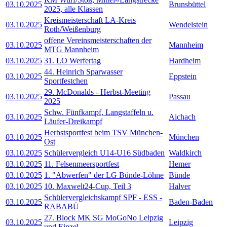
03.10.2025
Brunsbüttel
2025, alle Klassen
Kreismeisterschaft LA-Kreis
03.10.2025
Wendelstein
Roth/Weißenburg
offene Vereinsmeisterschaften der
03.10.2025
Mannheim
MTG Mannheim
03.10.2025
31. LO Werfertag
Hardheim
44. Heinrich Sparwasser
03.10.2025
Eppstein
Sportfestchen
29. McDonalds - Herbst-Meeting
03.10.2025
Passau
2025
Schw. Fünfkampf, Langstaffeln u.
03.10.2025
Aichach
Läufer-Dreikampf
Herbstsportfest beim TSV München-
03.10.2025
München
Ost
03.10.2025
Schülervergleich U14-U16 Südbaden
Waldkirch
03.10.2025
11. Felsenmeersportfest
Hemer
03.10.2025
1. "Abwerfen" der LG Bünde-Löhne
Bünde
03.10.2025
10. Maxwelt24-Cup, Teil 3
Halver
Schülervergleichskampf SPF - ESS -
03.10.2025
Baden-Baden
RABABÜ
27. Block MK SG MoGoNo Leipzig
03.10.2025
Leipzig
und Einzel