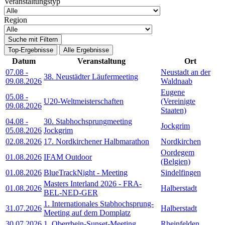
Veranstaltungstyp
Region
Suche mit Filtern
Top-Ergebnisse
Alle Ergebnisse
Datum
Veranstaltung
Ort
07.08
-
Neustadt an der
38. Neustädter Läufermeeting
09.08.2026
Waldnaab
Eugene
05.08
-
U20-Weltmeisterschaften
(Vereinigte
09.08.2026
Staaten)
04.08
-
30. Stabhochsprungmeeting
Jockgrim
05.08.2026
Jockgrim
02.08.2026
17. Nordkirchener Halbmarathon
Nordkirchen
Oordegem
01.08.2026
IFAM Outdoor
(Belgien)
01.08.2026
BlueTrackNight - Meeting
Sindelfingen
Masters Interland 2026 - FRA-
01.08.2026
Halberstadt
BEL-NED-GER
1. Internationales Stabhochsprung-
31.07.2026
Halberstadt
Meeting auf dem Domplatz
30.07.2026
1. Oberrhein-Sunset-Meeting
Rheinfelden