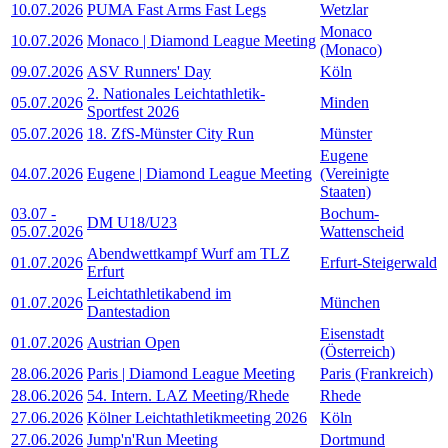
10.07.2026
PUMA Fast Arms Fast Legs
Wetzlar
Monaco
10.07.2026
Monaco | Diamond League Meeting
(Monaco)
09.07.2026
ASV Runners' Day
Köln
2. Nationales Leichtathletik-
05.07.2026
Minden
Sportfest 2026
05.07.2026
18. ZfS-Münster City Run
Münster
Eugene
04.07.2026
Eugene | Diamond League Meeting
(Vereinigte
Staaten)
03.07
-
Bochum-
DM U18/U23
05.07.2026
Wattenscheid
Abendwettkampf Wurf am TLZ
01.07.2026
Erfurt-Steigerwald
Erfurt
Leichtathletikabend im
01.07.2026
München
Dantestadion
Eisenstadt
01.07.2026
Austrian Open
(Österreich)
28.06.2026
Paris | Diamond League Meeting
Paris (Frankreich)
28.06.2026
54. Intern. LAZ Meeting/Rhede
Rhede
27.06.2026
Kölner Leichtathletikmeeting 2026
Köln
27.06.2026
Jump'n'Run Meeting
Dortmund