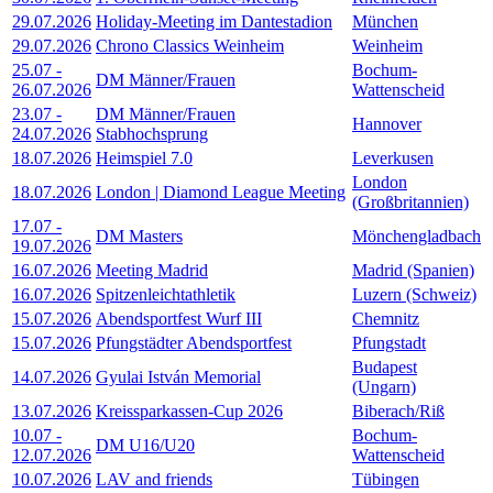
29.07.2026
Holiday-Meeting im Dantestadion
München
29.07.2026
Chrono Classics Weinheim
Weinheim
25.07
-
Bochum-
DM Männer/Frauen
26.07.2026
Wattenscheid
23.07
-
DM Männer/Frauen
Hannover
24.07.2026
Stabhochsprung
18.07.2026
Heimspiel 7.0
Leverkusen
London
18.07.2026
London | Diamond League Meeting
(Großbritannien)
17.07
-
DM Masters
Mönchengladbach
19.07.2026
16.07.2026
Meeting Madrid
Madrid (Spanien)
16.07.2026
Spitzenleichtathletik
Luzern (Schweiz)
15.07.2026
Abendsportfest Wurf III
Chemnitz
15.07.2026
Pfungstädter Abendsportfest
Pfungstadt
Budapest
14.07.2026
Gyulai István Memorial
(Ungarn)
13.07.2026
Kreissparkassen-Cup 2026
Biberach/Riß
10.07
-
Bochum-
DM U16/U20
12.07.2026
Wattenscheid
10.07.2026
LAV and friends
Tübingen