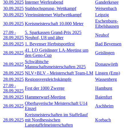
30.09.2025
Interner Werferabend
Ganderkesee
30.09.2025
Stabhochsprung- Wettkampf
Weisenbach
30.09.2025
Vereinsinterner Wurfwettkampf
Leipzig
Eschenburg-
30.09.2025
Kreismeisterschaft 10.000 Meter
Eibelshausen
27.09
-
5. Sparkassen Grand-Prix 2025
Neuhof
28.09.2025
Neuhof, U8 und älter
28.09.2025
1. Bevenser Herbstsportfest
Bad Bevensen
41. LO Geislinger LA-Meeting um
28.09.2025
Geislingen
den Geno-Cup
Schwäbische
28.09.2025
Donauwörth
Mannschaftsmeisterschaften 2025
28.09.2025
NLV+BLV - Meisterschaft Team-LM
Lingen (Ems)
28.09.2025
Regionsvergleichskämpfe
Wassenberg
27.09
-
Fest der 1000 Zwerge
Hamburg
28.09.2025
28.09.2025
Hammerwurf-Meeting
Baienfurt
Oberbayerische Meisterschaft U14
28.09.2025
Aschheim
Einzel
Kreismeisterschaften im Staffellauf
28.09.2025
mit Nordhessischen
Korbach
Langstaffelmeisterschaften