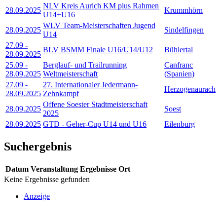
NLV Kreis Aurich KM plus Rahmen
28.09.2025
Krummhörn
U14+U16
WLV Team-Meisterschaften Jugend
28.09.2025
Sindelfingen
U14
27.09
-
BLV BSMM Finale U16/U14/U12
Bühlertal
28.09.2025
25.09
-
Berglauf- und Trailrunning
Canfranc
28.09.2025
Weltmeisterschaft
(Spanien)
27.09
-
27. Internationaler Jedermann-
Herzogenaurach
28.09.2025
Zehnkampf
Offene Soester Stadtmeisterschaft
28.09.2025
Soest
2025
28.09.2025
GTD - Geher-Cup U14 und U16
Eilenburg
Suchergebnis
Datum
Veranstaltung
Ergebnisse
Ort
Keine Ergebnisse gefunden
Anzeige