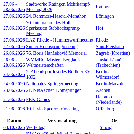
27.06
-
Stadtwerke Ratingen Mehrkampf-
Ratingen
28.06.2026
Meeting 2026
27.06.2026
24. Remmers-Hasetal-Marathon
Löningen
30. Internationales Hofer
27.06.2026
Sparkassen Stabhochsprung-
Hof
Meeting
27.06.2026
LAZ Rhede - Hammerwurfmeeting
Rhede
27.06.2026
Sinner Hochsprungmeeting
Sinn-Fleisbach
26.06.2026
76. Boris Hanžeković Memorial
Zagreb (Kroatien)
26.06
-
WMMRC Masters Berglauf-
Janské Lázně
28.06.2026
Weltmeisterschaften
(Tschechien)
2. Abendsportfest des Berliner SV
Berlin-
24.06.2026
1892
Wilmersdorf
24.06.2026
Nationales Springermeeting
Berlin-Marzahn
23.06.2026
21. NetAachen Domspringen
Aachen
Hengelo
21.06.2026
FBK Games
(Niederlande)
21.06.2026
10. Hylo Speerwurfmeeting
Offenburg
Datum
Veranstaltung
Ort
03.10.2025
Werfertag
Sinzig
KM Wurf/Stoß, Mittel-/Langstrecke