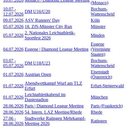
10.07.2026
Monaco | Diamond League Meeting
(Monaco)
10.07
-
Bochum-
DM U16/U20
12.07.2026
Wattenscheid
09.07.2026
ASV Runners' Day
Köln
05.07.2026
18. ZfS-Münster City Run
Münster
2. Nationales Leichtathletik-
05.07.2026
Minden
Sportfest 2026
Eugene
04.07.2026
Eugene | Diamond League Meeting
(Vereinigte
Staaten)
03.07
-
Bochum-
DM U18/U23
05.07.2026
Wattenscheid
Eisenstadt
01.07.2026
Austrian Open
(Österreich)
Abendwettkampf Wurf am TLZ
01.07.2026
Erfurt-Steigerwald
Erfurt
Leichtathletikabend im
01.07.2026
München
Dantestadion
28.06.2026
Paris | Diamond League Meeting
Paris (Frankreich)
28.06.2026
54. Intern. LAZ Meeting/Rhede
Rhede
27.06
-
Stadtwerke Ratingen Mehrkampf-
Ratingen
28.06.2026
Meeting 2026