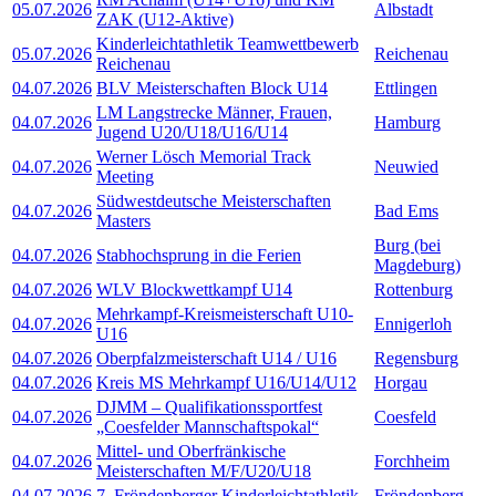
05.07.2026
Albstadt
ZAK (U12-Aktive)
Kinderleichtathletik Teamwettbewerb
05.07.2026
Reichenau
Reichenau
04.07.2026
BLV Meisterschaften Block U14
Ettlingen
LM Langstrecke Männer, Frauen,
04.07.2026
Hamburg
Jugend U20/U18/U16/U14
Werner Lösch Memorial Track
04.07.2026
Neuwied
Meeting
Südwestdeutsche Meisterschaften
04.07.2026
Bad Ems
Masters
Burg (bei
04.07.2026
Stabhochsprung in die Ferien
Magdeburg)
04.07.2026
WLV Blockwettkampf U14
Rottenburg
Mehrkampf-Kreismeisterschaft U10-
04.07.2026
Ennigerloh
U16
04.07.2026
Oberpfalzmeisterschaft U14 / U16
Regensburg
04.07.2026
Kreis MS Mehrkampf U16/U14/U12
Horgau
DJMM – Qualifikationssportfest
04.07.2026
Coesfeld
„Coesfelder Mannschaftspokal“
Mittel- und Oberfränkische
04.07.2026
Forchheim
Meisterschaften M/F/U20/U18
04.07.2026
7. Fröndenberger Kinderleichtathletik
Fröndenberg