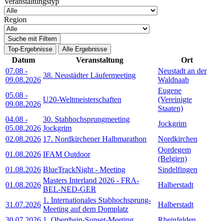
Veranstaltungstyp
Region
Suche mit Filtern
Top-Ergebnisse
Alle Ergebnisse
Datum
Veranstaltung
Ort
07.08
-
Neustadt an der
38. Neustädter Läufermeeting
09.08.2026
Waldnaab
Eugene
05.08
-
U20-Weltmeisterschaften
(Vereinigte
09.08.2026
Staaten)
04.08
-
30. Stabhochsprungmeeting
Jockgrim
05.08.2026
Jockgrim
02.08.2026
17. Nordkirchener Halbmarathon
Nordkirchen
Oordegem
01.08.2026
IFAM Outdoor
(Belgien)
01.08.2026
BlueTrackNight - Meeting
Sindelfingen
Masters Interland 2026 - FRA-
01.08.2026
Halberstadt
BEL-NED-GER
1. Internationales Stabhochsprung-
31.07.2026
Halberstadt
Meeting auf dem Domplatz
30.07.2026
1. Oberrhein-Sunset-Meeting
Rheinfelden