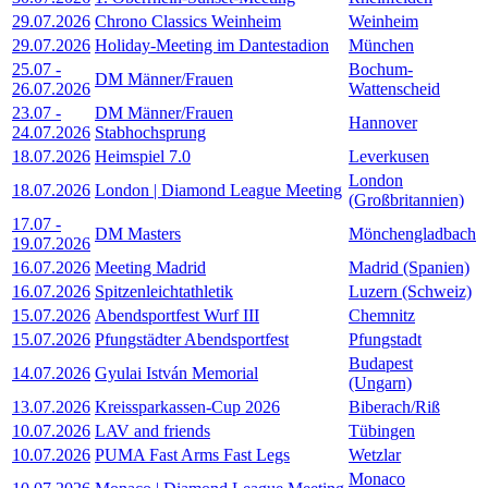
29.07.2026
Chrono Classics Weinheim
Weinheim
29.07.2026
Holiday-Meeting im Dantestadion
München
25.07
-
Bochum-
DM Männer/Frauen
26.07.2026
Wattenscheid
23.07
-
DM Männer/Frauen
Hannover
24.07.2026
Stabhochsprung
18.07.2026
Heimspiel 7.0
Leverkusen
London
18.07.2026
London | Diamond League Meeting
(Großbritannien)
17.07
-
DM Masters
Mönchengladbach
19.07.2026
16.07.2026
Meeting Madrid
Madrid (Spanien)
16.07.2026
Spitzenleichtathletik
Luzern (Schweiz)
15.07.2026
Abendsportfest Wurf III
Chemnitz
15.07.2026
Pfungstädter Abendsportfest
Pfungstadt
Budapest
14.07.2026
Gyulai István Memorial
(Ungarn)
13.07.2026
Kreissparkassen-Cup 2026
Biberach/Riß
10.07.2026
LAV and friends
Tübingen
10.07.2026
PUMA Fast Arms Fast Legs
Wetzlar
Monaco