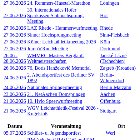
27.06.2026
24. Remmers-Hasetal-Marathon
Löningen
30. Internationales Hofer
27.06.2026
Sparkassen Stabhochsprung-
Hof
Meeting
27.06.2026
LAZ Rhede - Hammerwurfmeeting
Rhede
27.06.2026
Sinner Hochsprungmeeting
Sinn-Fleisbach
27.06.2026
Kölner Leichtathletikmeeting 2026
Köln
27.06.2026
Jump'n'Run Meeting
Dortmund
26.06
-
WMMRC Masters Berglauf-
Janské Lázně
28.06.2026
Weltmeisterschaften
(Tschechien)
26.06.2026
76. Boris Hanžeković Memorial
Zagreb (Kroatien)
2. Abendsportfest des Berliner SV
Berlin-
24.06.2026
1892
Wilmersdorf
24.06.2026
Nationales Springermeeting
Berlin-Marzahn
23.06.2026
21. NetAachen Domspringen
Aachen
21.06.2026
10. Hylo Speerwurfmeeting
Offenburg
WGV Leichtathletik-Festival 2026 -
21.06.2026
Stuttgart
Kugelstoß
Datum
Veranstaltung
Ort
05.07.2026
Schüler- u. Jugendsportfest
Werl
RM Achalm (U14+U16) und KM