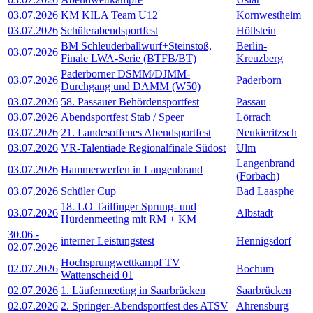
03.07.2026
KM KILA Team U12
Kornwestheim
03.07.2026
Schülerabendsportfest
Höllstein
BM Schleuderballwurf+Steinstoß,
Berlin-
03.07.2026
Finale LWA-Serie (BTFB/BT)
Kreuzberg
Paderborner DSMM/DJMM-
03.07.2026
Paderborn
Durchgang und DAMM (W50)
03.07.2026
58. Passauer Behördensportfest
Passau
03.07.2026
Abendsportfest Stab / Speer
Lörrach
03.07.2026
21. Landesoffenes Abendsportfest
Neukieritzsch
03.07.2026
VR-Talentiade Regionalfinale Südost
Ulm
Langenbrand
03.07.2026
Hammerwerfen in Langenbrand
(Forbach)
03.07.2026
Schüler Cup
Bad Laasphe
18. LO Tailfinger Sprung- und
03.07.2026
Albstadt
Hürdenmeeting mit RM + KM
30.06
-
interner Leistungstest
Hennigsdorf
02.07.2026
Hochsprungwettkampf TV
02.07.2026
Bochum
Wattenscheid 01
02.07.2026
1. Läufermeeting in Saarbrücken
Saarbrücken
02.07.2026
2. Springer-Abendsportfest des ATSV
Ahrensburg