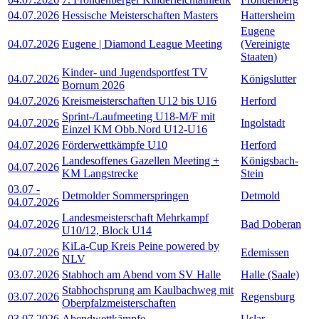
04.07.2026
Hessische Meisterschaften Masters
Hattersheim
Eugene
04.07.2026
Eugene | Diamond League Meeting
(Vereinigte
Staaten)
Kinder- und Jugendsportfest TV
04.07.2026
Königslutter
Bornum 2026
04.07.2026
Kreismeisterschaften U12 bis U16
Herford
Sprint-/Laufmeeting U18-M/F mit
04.07.2026
Ingolstadt
Einzel KM Obb.Nord U12-U16
04.07.2026
Förderwettkämpfe U10
Herford
Landesoffenes Gazellen Meeting +
Königsbach-
04.07.2026
KM Langstrecke
Stein
03.07
-
Detmolder Sommerspringen
Detmold
04.07.2026
Landesmeisterschaft Mehrkampf
04.07.2026
Bad Doberan
U10/12, Block U14
KiLa-Cup Kreis Peine powered by
04.07.2026
Edemissen
NLV
03.07.2026
Stabhoch am Abend vom SV Halle
Halle (Saale)
Stabhochsprung am Kaulbachweg mit
03.07.2026
Regensburg
Oberpfalzmeisterschaften
03.07.2026
Abendwettkämpfe
Uslar