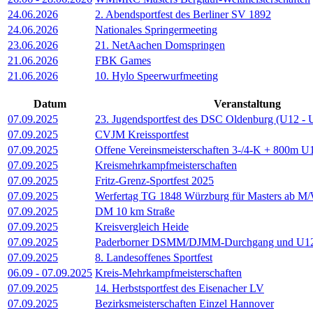
24.06.2026
2. Abendsportfest des Berliner SV 1892
24.06.2026
Nationales Springermeeting
23.06.2026
21. NetAachen Domspringen
21.06.2026
FBK Games
21.06.2026
10. Hylo Speerwurfmeeting
Datum
Veranstaltung
07.09.2025
23. Jugendsportfest des DSC Oldenburg (U12 - 
07.09.2025
CVJM Kreissportfest
07.09.2025
Offene Vereinsmeisterschaften 3-/4-K + 800m 
07.09.2025
Kreismehrkampfmeisterschaften
07.09.2025
Fritz-Grenz-Sportfest 2025
07.09.2025
Werfertag TG 1848 Würzburg für Masters ab M
07.09.2025
DM 10 km Straße
07.09.2025
Kreisvergleich Heide
07.09.2025
Paderborner DSMM/DJMM-Durchgang und U12
07.09.2025
8. Landesoffenes Sportfest
06.09
-
07.09.2025
Kreis-Mehrkampfmeisterschaften
07.09.2025
14. Herbstsportfest des Eisenacher LV
07.09.2025
Bezirksmeisterschaften Einzel Hannover