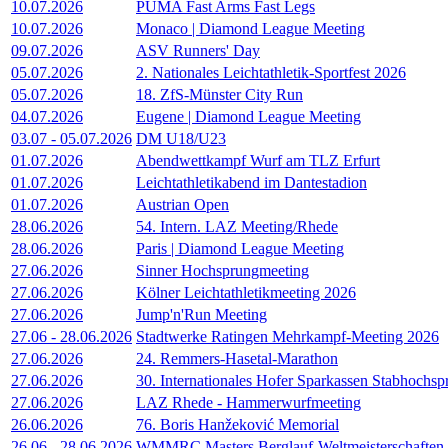
10.07.2026
PUMA Fast Arms Fast Legs
10.07.2026
Monaco | Diamond League Meeting
09.07.2026
ASV Runners' Day
05.07.2026
2. Nationales Leichtathletik-Sportfest 2026
05.07.2026
18. ZfS-Münster City Run
04.07.2026
Eugene | Diamond League Meeting
03.07
-
05.07.2026
DM U18/U23
01.07.2026
Abendwettkampf Wurf am TLZ Erfurt
01.07.2026
Leichtathletikabend im Dantestadion
01.07.2026
Austrian Open
28.06.2026
54. Intern. LAZ Meeting/Rhede
28.06.2026
Paris | Diamond League Meeting
27.06.2026
Sinner Hochsprungmeeting
27.06.2026
Kölner Leichtathletikmeeting 2026
27.06.2026
Jump'n'Run Meeting
27.06
-
28.06.2026
Stadtwerke Ratingen Mehrkampf-Meeting 2026
27.06.2026
24. Remmers-Hasetal-Marathon
27.06.2026
30. Internationales Hofer Sparkassen Stabhochs
27.06.2026
LAZ Rhede - Hammerwurfmeeting
26.06.2026
76. Boris Hanžeković Memorial
26.06
-
28.06.2026
WMMRC Masters Berglauf-Weltmeisterschaften