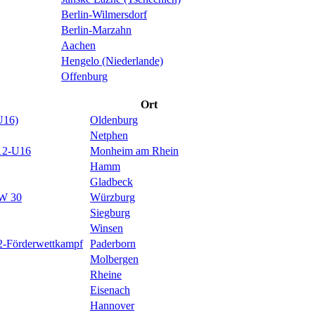
Berlin-Wilmersdorf
Berlin-Marzahn
Aachen
Hengelo (Niederlande)
Offenburg
Ort
U16)
Oldenburg
Netphen
U12-U16
Monheim am Rhein
Hamm
Gladbeck
/W 30
Würzburg
Siegburg
Winsen
-Förderwettkampf
Paderborn
Molbergen
Rheine
Eisenach
Hannover