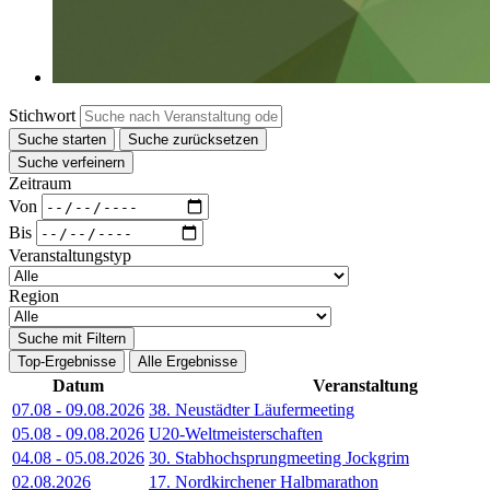
Stichwort
Suche starten
Suche zurücksetzen
Suche verfeinern
Zeitraum
Von
Bis
Veranstaltungstyp
Region
Suche mit Filtern
Top-Ergebnisse
Alle Ergebnisse
Datum
Veranstaltung
07.08
-
09.08.2026
38. Neustädter Läufermeeting
05.08
-
09.08.2026
U20-Weltmeisterschaften
04.08
-
05.08.2026
30. Stabhochsprungmeeting Jockgrim
02.08.2026
17. Nordkirchener Halbmarathon