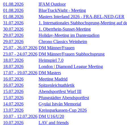
01.08.2026
IFAM Outdoor
01.08.2026
BlueTrackNight - Meeting
01.08.2026
Masters Interland 2026 - FRA-BEL-NED-GER
31.07.2026
1. Internationales Stabhochsprung-Meeting auf 
30.07.2026
1. Oberrhein-Sunset-Meeting
29.07.2026
Holiday-Meeting im Dantestadion
29.07.2026
Chrono Classics Weinheim
25.07
-
26.07.2026
DM Männer/Frauen
23.07
-
24.07.2026
DM Männer/Frauen Stabhochsprung
18.07.2026
Heimspiel 7.0
18.07.2026
London | Diamond League Meeting
17.07
-
19.07.2026
DM Masters
16.07.2026
Meeting Madrid
16.07.2026
Spitzenleichtathletik
15.07.2026
Abendsportfest Wurf III
15.07.2026
Pfungstädter Abendsportfest
14.07.2026
Gyulai István Memorial
13.07.2026
Kreissparkassen-Cup 2026
10.07
-
12.07.2026
DM U16/U20
10.07.2026
LAV and friends