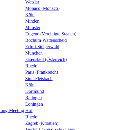
Wetzlar
Monaco (Monaco)
Köln
Minden
Münster
Eugene (Vereinigte Staaten)
Bochum-Wattenscheid
Erfurt-Steigerwald
München
Eisenstadt (Österreich)
Rhede
Paris (Frankreich)
Sinn-Fleisbach
Köln
Dortmund
Ratingen
Löningen
prung-Meeting
Hof
Rhede
Zagreb (Kroatien)
Janské Lázně (Tschechien)