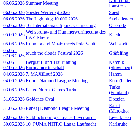
Dortmund-
06.06.2026
Summer Meeting
Lanstrop
06.06.2026
Soester Werfertag 2026
Soest
06.06.2026
The Lightning 10.000 2026
Stadtallendo
05.06.2026
16. Internationale Sparkassenmeeting
Osterode
Weitsprung- und Hammerwurfmeeting des
05.06.2026
Rhede
LAZ Rhede
05.06.2026
Running and Music meets Pole Vault
Weinstadt
05.06
-
touch the clouds Festival 2026
Gräfelfing
07.06.2026
05.06
-
Berglauf- und Trailrunning
Kamnik
07.06.2026
Europameisterschaft
(Slowenien)
04.06.2026
7. MAXiLauf 2026
Hamm
04.06.2026
Rom | Diamond League Meeting
Rom (Italien
Turku
03.06.2026
Paavo Nurmi Games Turku
(Finnland)
31.05.2026
Goldenes Oval
Dresden
Rabat
31.05.2026
Rabat | Diamond League Meeting
(Marokko)
30.05.2026
Stabhochsprung Classics Leverkusen
Leverkusen
30.05.2026
10. PUMA NITRO Lange Laufnacht
Karlsruhe