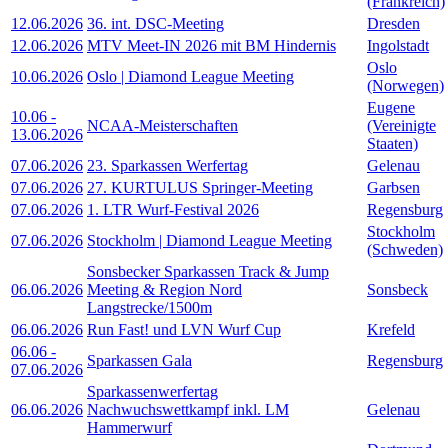
(Frankreich)
12.06.2026
36. int. DSC-Meeting
Dresden
12.06.2026
MTV Meet-IN 2026 mit BM Hindernis
Ingolstadt
Oslo
10.06.2026
Oslo | Diamond League Meeting
(Norwegen)
Eugene
10.06
-
NCAA-Meisterschaften
(Vereinigte
13.06.2026
Staaten)
07.06.2026
23. Sparkassen Werfertag
Gelenau
07.06.2026
27. KURTULUS Springer-Meeting
Garbsen
07.06.2026
1. LTR Wurf-Festival 2026
Regensburg
Stockholm
07.06.2026
Stockholm | Diamond League Meeting
(Schweden)
Sonsbecker Sparkassen Track & Jump
06.06.2026
Meeting & Region Nord
Sonsbeck
Langstrecke/1500m
06.06.2026
Run Fast! und LVN Wurf Cup
Krefeld
06.06
-
Sparkassen Gala
Regensburg
07.06.2026
Sparkassenwerfertag
06.06.2026
Nachwuchswettkampf inkl. LM
Gelenau
Hammerwurf