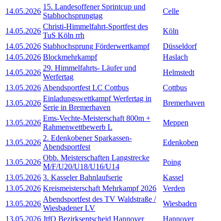
15. Landesoffener Sprintcup und
14.05.2026
Celle
Stabhochsprungtag
Christi-Himmelfahrt-Sportfest des
14.05.2026
Köln
TuS Köln rrh
14.05.2026
Stabhochsprung Förderwertkampf
Düsseldorf
14.05.2026
Blockmehrkampf
Haslach
29. Himmelfahrts- Läufer und
14.05.2026
Helmstedt
Werfertag
13.05.2026
Abendsportfest LC Cottbus
Cottbus
Einladungswettkampf Werfertag in
13.05.2026
Bremerhaven
Serie in Bremerhaven
Ems-Vechte-Meisterschaft 800m +
13.05.2026
Meppen
Rahmenwettbewerb L
2. Edenkobener Sparkassen-
13.05.2026
Edenkoben
Abendsportfest
Obb. Meisterschaften Langstrecke
13.05.2026
Poing
M/F/U20/U18/U16/U14
13.05.2026
3. Kasseler Bahnlaufserie
Kassel
13.05.2026
Kreismeisterschaft Mehrkampf 2026
Verden
Abendsportfest des TV Waldstraße /
13.05.2026
Wiesbaden
Wiesbadener LV
13.05.2026
JtfO Bezirksentscheid Hannover
Hannover