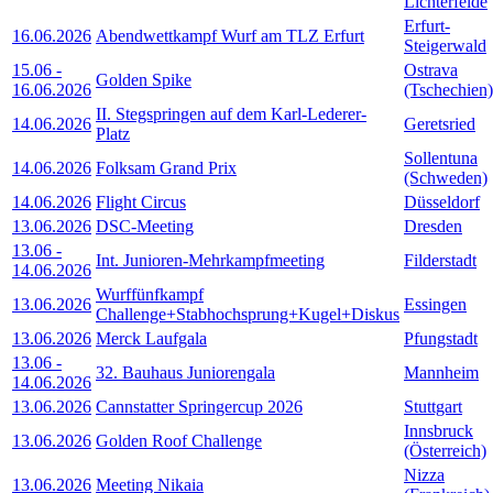
Lichterfelde
Erfurt-
16.06.2026
Abendwettkampf Wurf am TLZ Erfurt
Steigerwald
15.06
-
Ostrava
Golden Spike
16.06.2026
(Tschechien)
II. Stegspringen auf dem Karl-Lederer-
14.06.2026
Geretsried
Platz
Sollentuna
14.06.2026
Folksam Grand Prix
(Schweden)
14.06.2026
Flight Circus
Düsseldorf
13.06.2026
DSC-Meeting
Dresden
13.06
-
Int. Junioren-Mehrkampfmeeting
Filderstadt
14.06.2026
Wurffünfkampf
13.06.2026
Essingen
Challenge+Stabhochsprung+Kugel+Diskus
13.06.2026
Merck Laufgala
Pfungstadt
13.06
-
32. Bauhaus Juniorengala
Mannheim
14.06.2026
13.06.2026
Cannstatter Springercup 2026
Stuttgart
Innsbruck
13.06.2026
Golden Roof Challenge
(Österreich)
Nizza
13.06.2026
Meeting Nikaia