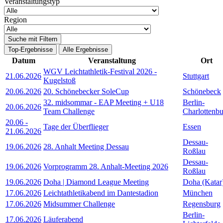
Veranstaltungstyp
Region
Suche mit Filtern
Top-Ergebnisse
Alle Ergebnisse
Datum
Veranstaltung
Ort
WGV Leichtathletik-Festival 2026 -
21.06.2026
Stuttgart
Kugelstoß
20.06.2026
20. Schönebecker SoleCup
Schönebeck
32. midsommar - EAP Meeting + U18
Berlin-
20.06.2026
Team Challenge
Charlottenb
20.06
-
Tage der Überflieger
Essen
21.06.2026
Dessau-
19.06.2026
28. Anhalt Meeting Dessau
Roßlau
Dessau-
19.06.2026
Vorprogramm 28. Anhalt-Meeting 2026
Roßlau
19.06.2026
Doha | Diamond League Meeting
Doha (Katar
17.06.2026
Leichtathletikabend im Dantestadion
München
17.06.2026
Midsummer Challenge
Regensburg
Berlin-
17.06.2026
Läuferabend