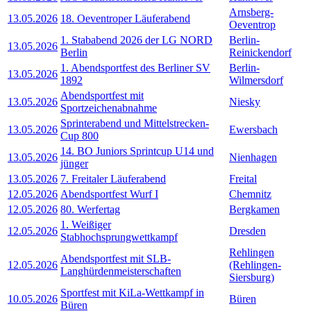
Arnsberg-
13.05.2026
18. Oeventroper Läuferabend
Oeventrop
1. Stababend 2026 der LG NORD
Berlin-
13.05.2026
Berlin
Reinickendorf
1. Abendsportfest des Berliner SV
Berlin-
13.05.2026
1892
Wilmersdorf
Abendsportfest mit
13.05.2026
Niesky
Sportzeichenabnahme
Sprinterabend und Mittelstrecken-
13.05.2026
Ewersbach
Cup 800
14. BO Juniors Sprintcup U14 und
13.05.2026
Nienhagen
jünger
13.05.2026
7. Freitaler Läuferabend
Freital
12.05.2026
Abendsportfest Wurf I
Chemnitz
12.05.2026
80. Werfertag
Bergkamen
1. Weißiger
12.05.2026
Dresden
Stabhochsprungwettkampf
Rehlingen
Abendsportfest mit SLB-
12.05.2026
(Rehlingen-
Langhürdenmeisterschaften
Siersburg)
Sportfest mit KiLa-Wettkampf in
10.05.2026
Büren
Büren