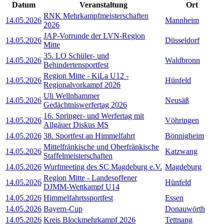
Datum
Veranstaltung
Ort
RNK Mehrkampfmeisterschaften
14.05.2026
Mannheim
2026
JAP-Vorrunde der LVN-Region
14.05.2026
Düsseldorf
Mitte
35. LO Schüler- und
14.05.2026
Waldbronn
Behindertensportfest
Region Mitte - KiLa U12 -
14.05.2026
Hünfeld
Regionalvorkampf 2026
Uli Wellnhammer
14.05.2026
Neusäß
Gedächtniswerfertag 2026
16. Springer- und Werfertag mit
14.05.2026
Vöhringen
Allgäuer Diskus MS
14.05.2026
38. Sportfest an Himmelfahrt
Bönnigheim
Mittelfränkische und Oberfränkische
14.05.2026
Katzwang
Staffelmeisterschaften
14.05.2026
Wurfmeeting des SC Magdeburg e.V.
Magdeburg
Region Mitte - Landesoffener
14.05.2026
Hünfeld
DJMM-Wettkampf U14
14.05.2026
Himmelfahrtssportfest
Essen
14.05.2026
Bayern-Cup
Donauwörth
14.05.2026
Kreis Blockmehrkampf 2026
Tettnang