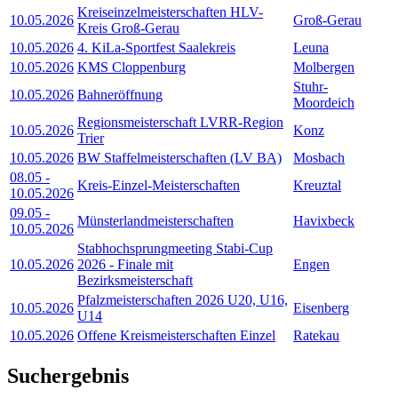
Kreiseinzelmeisterschaften HLV-
10.05.2026
Groß-Gerau
Kreis Groß-Gerau
10.05.2026
4. KiLa-Sportfest Saalekreis
Leuna
10.05.2026
KMS Cloppenburg
Molbergen
Stuhr-
10.05.2026
Bahneröffnung
Moordeich
Regionsmeisterschaft LVRR-Region
10.05.2026
Konz
Trier
10.05.2026
BW Staffelmeisterschaften (LV BA)
Mosbach
08.05
-
Kreis-Einzel-Meisterschaften
Kreuztal
10.05.2026
09.05
-
Münsterlandmeisterschaften
Havixbeck
10.05.2026
Stabhochsprungmeeting Stabi-Cup
10.05.2026
2026 - Finale mit
Engen
Bezirksmeisterschaft
Pfalzmeisterschaften 2026 U20, U16,
10.05.2026
Eisenberg
U14
10.05.2026
Offene Kreismeisterschaften Einzel
Ratekau
Suchergebnis