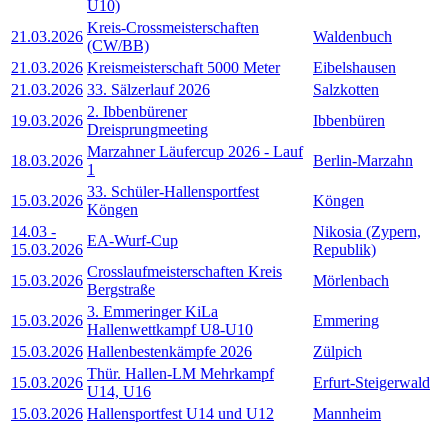
U10)
Kreis-Crossmeisterschaften
21.03.2026
Waldenbuch
(CW/BB)
21.03.2026
Kreismeisterschaft 5000 Meter
Eibelshausen
21.03.2026
33. Sälzerlauf 2026
Salzkotten
2. Ibbenbürener
19.03.2026
Ibbenbüren
Dreisprungmeeting
Marzahner Läufercup 2026 - Lauf
18.03.2026
Berlin-Marzahn
1
33. Schüler-Hallensportfest
15.03.2026
Köngen
Köngen
14.03
-
Nikosia (Zypern,
EA-Wurf-Cup
15.03.2026
Republik)
Crosslaufmeisterschaften Kreis
15.03.2026
Mörlenbach
Bergstraße
3. Emmeringer KiLa
15.03.2026
Emmering
Hallenwettkampf U8-U10
15.03.2026
Hallenbestenkämpfe 2026
Zülpich
Thür. Hallen-LM Mehrkampf
15.03.2026
Erfurt-Steigerwald
U14, U16
15.03.2026
Hallensportfest U14 und U12
Mannheim