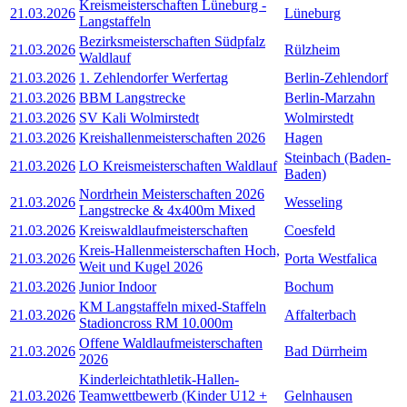
Kreismeisterschaften Lüneburg -
21.03.2026
Lüneburg
Langstaffeln
Bezirksmeisterschaften Südpfalz
21.03.2026
Rülzheim
Waldlauf
21.03.2026
1. Zehlendorfer Werfertag
Berlin-Zehlendorf
21.03.2026
BBM Langstrecke
Berlin-Marzahn
21.03.2026
SV Kali Wolmirstedt
Wolmirstedt
21.03.2026
Kreishallenmeisterschaften 2026
Hagen
Steinbach (Baden-
21.03.2026
LO Kreismeisterschaften Waldlauf
Baden)
Nordrhein Meisterschaften 2026
21.03.2026
Wesseling
Langstrecke & 4x400m Mixed
21.03.2026
Kreiswaldlaufmeisterschaften
Coesfeld
Kreis-Hallenmeisterschaften Hoch,
21.03.2026
Porta Westfalica
Weit und Kugel 2026
21.03.2026
Junior Indoor
Bochum
KM Langstaffeln mixed-Staffeln
21.03.2026
Affalterbach
Stadioncross RM 10.000m
Offene Waldlaufmeisterschaften
21.03.2026
Bad Dürrheim
2026
Kinderleichtathletik-Hallen-
21.03.2026
Teamwettbewerb (Kinder U12 +
Gelnhausen