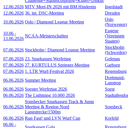
Challenge+Stabhochsprung+Kugel+Diskus
12.06.2026
MTV Meet-IN 2026 mit BM Hindernis
Ingolstadt
12.06.2026
36. int. DSC-Meeting
Dresden
Oslo
10.06.2026
Oslo | Diamond League Meeting
(Norwegen)
Eugene
10.06
-
NCAA-Meisterschaften
(Vereinigte
13.06.2026
Staaten)
Stockholm
07.06.2026
Stockholm | Diamond League Meeting
(Schweden)
07.06.2026
23. Sparkassen Werfertag
Gelenau
07.06.2026
27. KURTULUS Springer-Meeting
Garbsen
07.06.2026
1. LTR Wurf-Festival 2026
Regensburg
Dortmund-
06.06.2026
Summer Meeting
Lanstrop
06.06.2026
Soester Werfertag 2026
Soest
06.06.2026
The Lightning 10.000 2026
Stadtallendo
Sonsbecker Sparkassen Track & Jump
06.06.2026
Meeting & Region Nord
Sonsbeck
Langstrecke/1500m
06.06.2026
Run Fast! und LVN Wurf Cup
Krefeld
06.06
-
Sparkassen Gala
Regensburg