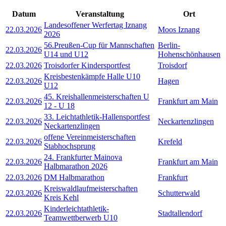
Datum
Veranstaltung
Ort
Landesoffener Werfertag Iznang
22.03.2026
Moos Iznang
2026
56.Preußen-Cup für Mannschaften
Berlin-
22.03.2026
U14 und U12
Hohenschönhausen
22.03.2026
Troisdorfer Kindersportfest
Troisdorf
Kreisbestenkämpfe Halle U10
22.03.2026
Hagen
U12
45. Kreishallenmeisterschaften U
22.03.2026
Frankfurt am Main
12 - U 18
33. Leichtathletik-Hallensportfest
22.03.2026
Neckartenzlingen
Neckartenzlingen
offene Vereinmeisterschaften
22.03.2026
Krefeld
Stabhochsprung
24. Frankfurter Mainova
22.03.2026
Frankfurt am Main
Halbmarathon 2026
22.03.2026
DM Halbmarathon
Frankfurt
Kreiswaldlaufmeisterschaften
22.03.2026
Schutterwald
Kreis Kehl
Kinderleichtathletik-
22.03.2026
Stadtallendorf
Teamwettberwerb U10