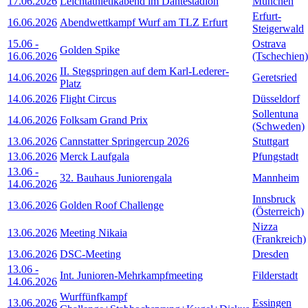
17.06.2026
Leichtathletikabend im Dantestadion
München
Erfurt-
16.06.2026
Abendwettkampf Wurf am TLZ Erfurt
Steigerwald
15.06
-
Ostrava
Golden Spike
16.06.2026
(Tschechien)
II. Stegspringen auf dem Karl-Lederer-
14.06.2026
Geretsried
Platz
14.06.2026
Flight Circus
Düsseldorf
Sollentuna
14.06.2026
Folksam Grand Prix
(Schweden)
13.06.2026
Cannstatter Springercup 2026
Stuttgart
13.06.2026
Merck Laufgala
Pfungstadt
13.06
-
32. Bauhaus Juniorengala
Mannheim
14.06.2026
Innsbruck
13.06.2026
Golden Roof Challenge
(Österreich)
Nizza
13.06.2026
Meeting Nikaia
(Frankreich)
13.06.2026
DSC-Meeting
Dresden
13.06
-
Int. Junioren-Mehrkampfmeeting
Filderstadt
14.06.2026
Wurffünfkampf
13.06.2026
Essingen