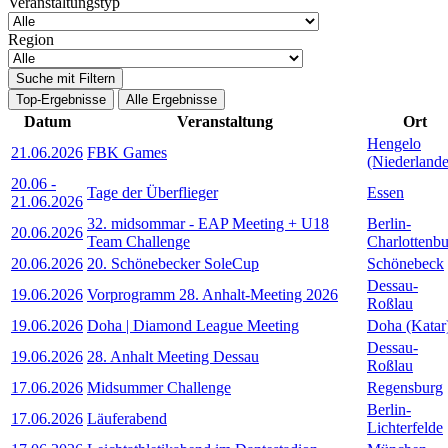
Veranstaltungstyp
Region
Suche mit Filtern
Top-Ergebnisse
Alle Ergebnisse
Datum
Veranstaltung
Ort
Hengelo
21.06.2026
FBK Games
(Niederlande
20.06
-
Tage der Überflieger
Essen
21.06.2026
32. midsommar - EAP Meeting + U18
Berlin-
20.06.2026
Team Challenge
Charlottenb
20.06.2026
20. Schönebecker SoleCup
Schönebeck
Dessau-
19.06.2026
Vorprogramm 28. Anhalt-Meeting 2026
Roßlau
19.06.2026
Doha | Diamond League Meeting
Doha (Katar
Dessau-
19.06.2026
28. Anhalt Meeting Dessau
Roßlau
17.06.2026
Midsummer Challenge
Regensburg
Berlin-
17.06.2026
Läuferabend
Lichterfelde