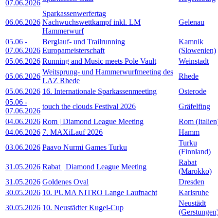
07.06.2026
Sparkassenwerfertag
06.06.2026
Nachwuchswettkampf inkl. LM
Gelenau
Hammerwurf
05.06
-
Berglauf- und Trailrunning
Kamnik
07.06.2026
Europameisterschaft
(Slowenien)
05.06.2026
Running and Music meets Pole Vault
Weinstadt
Weitsprung- und Hammerwurfmeeting des
05.06.2026
Rhede
LAZ Rhede
05.06.2026
16. Internationale Sparkassenmeeting
Osterode
05.06
-
touch the clouds Festival 2026
Gräfelfing
07.06.2026
04.06.2026
Rom | Diamond League Meeting
Rom (Italien
04.06.2026
7. MAXiLauf 2026
Hamm
Turku
03.06.2026
Paavo Nurmi Games Turku
(Finnland)
Rabat
31.05.2026
Rabat | Diamond League Meeting
(Marokko)
31.05.2026
Goldenes Oval
Dresden
30.05.2026
10. PUMA NITRO Lange Laufnacht
Karlsruhe
Neustädt
30.05.2026
10. Neustädter Kugel-Cup
(Gerstungen