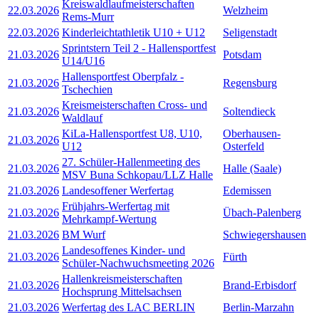
Kreiswaldlaufmeisterschaften
22.03.2026
Welzheim
Rems-Murr
22.03.2026
Kinderleichtathletik U10 + U12
Seligenstadt
Sprintstern Teil 2 - Hallensportfest
21.03.2026
Potsdam
U14/U16
Hallensportfest Oberpfalz -
21.03.2026
Regensburg
Tschechien
Kreismeisterschaften Cross- und
21.03.2026
Soltendieck
Waldlauf
KiLa-Hallensportfest U8, U10,
Oberhausen-
21.03.2026
U12
Osterfeld
27. Schüler-Hallenmeeting des
21.03.2026
Halle (Saale)
MSV Buna Schkopau/LLZ Halle
21.03.2026
Landesoffener Werfertag
Edemissen
Frühjahrs-Werfertag mit
21.03.2026
Übach-Palenberg
Mehrkampf-Wertung
21.03.2026
BM Wurf
Schwiegershausen
Landesoffenes Kinder- und
21.03.2026
Fürth
Schüler-Nachwuchsmeeting 2026
Hallenkreismeisterschaften
21.03.2026
Brand-Erbisdorf
Hochsprung Mittelsachsen
21.03.2026
Werfertag des LAC BERLIN
Berlin-Marzahn