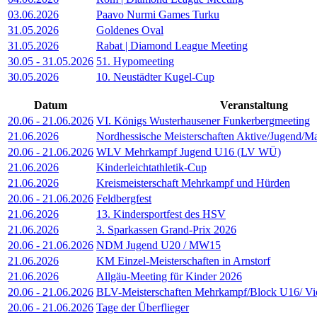
03.06.2026
Paavo Nurmi Games Turku
31.05.2026
Goldenes Oval
31.05.2026
Rabat | Diamond League Meeting
30.05
-
31.05.2026
51. Hypomeeting
30.05.2026
10. Neustädter Kugel-Cup
Datum
Veranstaltung
20.06
-
21.06.2026
VI. Königs Wusterhausener Funkerbergmeeting
21.06.2026
Nordhessische Meisterschaften Aktive/Jugend/Ma
20.06
-
21.06.2026
WLV Mehrkampf Jugend U16 (LV WÜ)
21.06.2026
Kinderleichtathletik-Cup
21.06.2026
Kreismeisterschaft Mehrkampf und Hürden
20.06
-
21.06.2026
Feldbergfest
21.06.2026
13. Kindersportfest des HSV
21.06.2026
3. Sparkassen Grand-Prix 2026
20.06
-
21.06.2026
NDM Jugend U20 / MW15
21.06.2026
KM Einzel-Meisterschaften in Arnstorf
21.06.2026
Allgäu-Meeting für Kinder 2026
20.06
-
21.06.2026
BLV-Meisterschaften Mehrkampf/Block U16/ V
20.06
-
21.06.2026
Tage der Überflieger