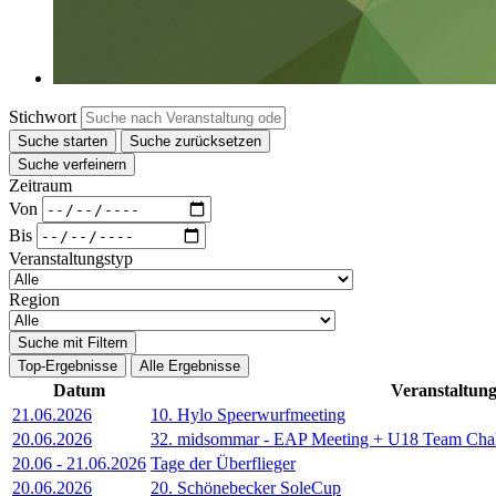
Stichwort
Suche starten
Suche zurücksetzen
Suche verfeinern
Zeitraum
Von
Bis
Veranstaltungstyp
Region
Suche mit Filtern
Top-Ergebnisse
Alle Ergebnisse
Datum
Veranstaltun
21.06.2026
10. Hylo Speerwurfmeeting
20.06.2026
32. midsommar - EAP Meeting + U18 Team Cha
20.06
-
21.06.2026
Tage der Überflieger
20.06.2026
20. Schönebecker SoleCup