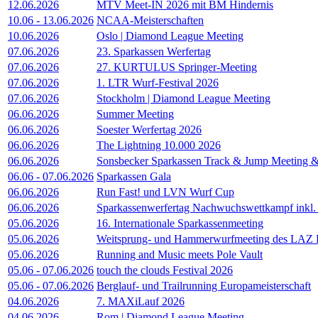
12.06.2026
MTV Meet-IN 2026 mit BM Hindernis
10.06
-
13.06.2026
NCAA-Meisterschaften
10.06.2026
Oslo | Diamond League Meeting
07.06.2026
23. Sparkassen Werfertag
07.06.2026
27. KURTULUS Springer-Meeting
07.06.2026
1. LTR Wurf-Festival 2026
07.06.2026
Stockholm | Diamond League Meeting
06.06.2026
Summer Meeting
06.06.2026
Soester Werfertag 2026
06.06.2026
The Lightning 10.000 2026
06.06.2026
Sonsbecker Sparkassen Track & Jump Meeting 
06.06
-
07.06.2026
Sparkassen Gala
06.06.2026
Run Fast! und LVN Wurf Cup
06.06.2026
Sparkassenwerfertag Nachwuchswettkampf ink
05.06.2026
16. Internationale Sparkassenmeeting
05.06.2026
Weitsprung- und Hammerwurfmeeting des LAZ
05.06.2026
Running and Music meets Pole Vault
05.06
-
07.06.2026
touch the clouds Festival 2026
05.06
-
07.06.2026
Berglauf- und Trailrunning Europameisterschaft
04.06.2026
7. MAXiLauf 2026
04.06.2026
Rom | Diamond League Meeting