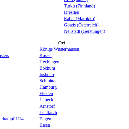
Turku (Finnland)
Dresden
Rabat (Marokko)
Götzis (Österreich)
Neustädt (Gerstungen)
Ort
Königs Wusterhausen
sters
Kassel
Hechingen
Bochum
Ipsheim
Schmitten
Hamburg
Flieden
Lübeck
Arnstorf
Leutkirch
ierkampf U14
Engen
Essen