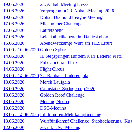
19.06.2026
28. Anhalt Meeting Dessau
19.06.2026
Vorprogramm 28. Anhalt-Meeting 2026
19.06.2026
Doha | Diamond League Meeting
17.06.2026
Midsummer Challenge
17.06.2026
Läuferabend
17.06.2026
Leichtathletikabend im Dantestadion
16.06.2026
Abendwettkampf Wurf am TLZ Erfurt
15.06
-
16.06.2026
Golden Spike
14.06.2026
II. Stegspringen auf dem Karl-Lederer-Platz
14.06.2026
Folksam Grand Prix
14.06.2026
Flight Circus
13.06
-
14.06.2026
32. Bauhaus Juniorengala
13.06.2026
Merck Laufgala
13.06.2026
Cannstatter Springercup 2026
13.06.2026
Golden Roof Challenge
13.06.2026
Meeting Nikaia
13.06.2026
DSC-Meeting
13.06
-
14.06.2026
Int. Junioren-Mehrkampfmeeting
13.06.2026
Wurffünfkampf Challenge+Stabhochsprung+Kug
12.06.2026
36. int. DSC-Meeting