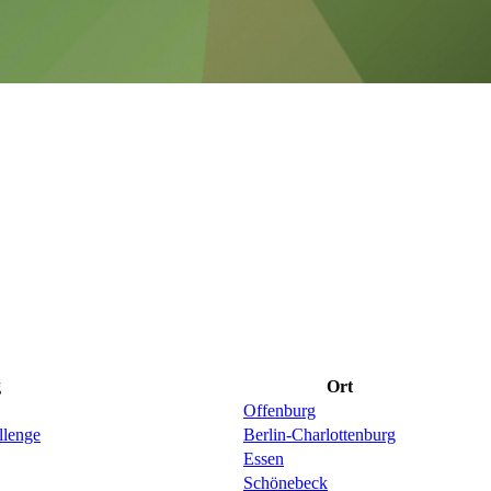
g
Ort
Offenburg
llenge
Berlin-Charlottenburg
Essen
Schönebeck