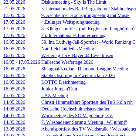
22.05.2026
Diskusmeeting - Sky Is The Limit
21.05.2026
3. internationales Bad Bergzaberner Stabhochsp
17.05.2026
9. Aschheimer Hochsprungmeeting mit Musik
17.05.2026
4.Ettlinger Weitsprungmeeting
17.05.2026
8. Klingensportfest (mit Regionsm. Langhürden)
17.05.2026
35. Internationales Läufermeeting
16.05.2026
39. Int. Ludwig-Jall-Sportfest - World Ranking 
16.05.2026
Nat. Leichtathletik-Meeting
16.05.2026
Werfertag TSV Bayer 04 Leverkusen
16.05
-
17.05.2026
Hallesche Werfertage 2026
16.05.2026
Shanghai/Keqiao | Diamond League Meeting
16.05.2026
Stabhochsprung in Zweibrücken 2026
16.05.2026
LOTTO Deichmeeting
16.05.2026
Junior Jump'n'Run
15.05.2026
LAZ Meeting
14.05.2026
Christi-Himmelfahrt-Sportfest des TuS Köln rrh
14.05.2026
Deutsche Hochschulmeisterschaften
14.05.2026
Wurfmeeting des SC Magdeburg e.V.
14.05.2026
7. Wiesbadener Sprung-Meeting "WI jump!"
13.05.2026
Abendsportfest des TV Waldstraße / Wiesbadene
13.05.2026
2. Edenkobener Sparkassen-Abendsportfest