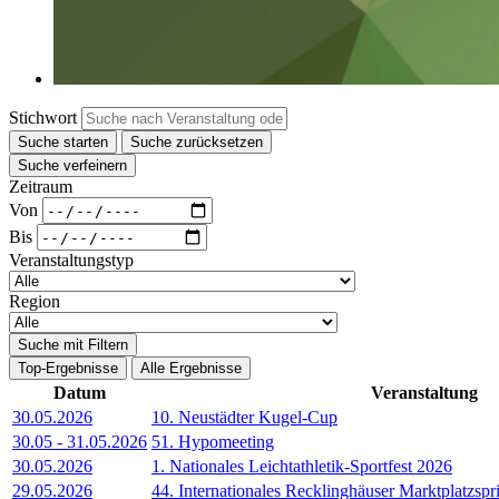
Stichwort
Suche starten
Suche zurücksetzen
Suche verfeinern
Zeitraum
Von
Bis
Veranstaltungstyp
Region
Suche mit Filtern
Top-Ergebnisse
Alle Ergebnisse
Datum
Veranstaltung
30.05.2026
10. Neustädter Kugel-Cup
30.05
-
31.05.2026
51. Hypomeeting
30.05.2026
1. Nationales Leichtathletik-Sportfest 2026
29.05.2026
44. Internationales Recklinghäuser Marktplatzspr