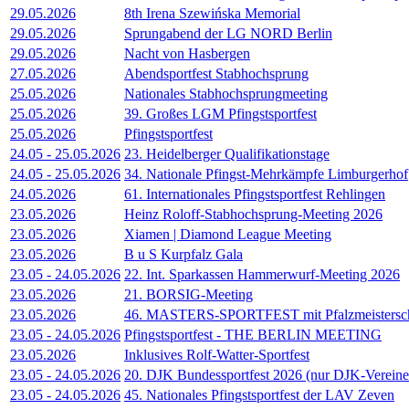
29.05.2026
8th Irena Szewińska Memorial
29.05.2026
Sprungabend der LG NORD Berlin
29.05.2026
Nacht von Hasbergen
27.05.2026
Abendsportfest Stabhochsprung
25.05.2026
Nationales Stabhochsprungmeeting
25.05.2026
39. Großes LGM Pfingstsportfest
25.05.2026
Pfingstsportfest
24.05
-
25.05.2026
23. Heidelberger Qualifikationstage
24.05
-
25.05.2026
34. Nationale Pfingst-Mehrkämpfe Limburgerhof
24.05.2026
61. Internationales Pfingstsportfest Rehlingen
23.05.2026
Heinz Roloff-Stabhochsprung-Meeting 2026
23.05.2026
Xiamen | Diamond League Meeting
23.05.2026
B u S Kurpfalz Gala
23.05
-
24.05.2026
22. Int. Sparkassen Hammerwurf-Meeting 2026
23.05.2026
21. BORSIG-Meeting
23.05.2026
46. MASTERS-SPORTFEST mit Pfalzmeisterscha
23.05
-
24.05.2026
Pfingstsportfest - THE BERLIN MEETING
23.05.2026
Inklusives Rolf-Watter-Sportfest
23.05
-
24.05.2026
20. DJK Bundessportfest 2026 (nur DJK-Vereine
23.05
-
24.05.2026
45. Nationales Pfingstsportfest der LAV Zeven