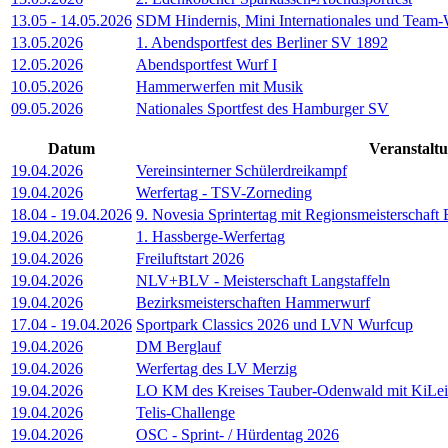
13.05
-
14.05.2026
SDM Hindernis, Mini Internationales und Tea
13.05.2026
1. Abendsportfest des Berliner SV 1892
12.05.2026
Abendsportfest Wurf I
10.05.2026
Hammerwerfen mit Musik
09.05.2026
Nationales Sportfest des Hamburger SV
Datum
Veranstalt
19.04.2026
Vereinsinterner Schülerdreikampf
19.04.2026
Werfertag - TSV-Zorneding
18.04
-
19.04.2026
9. Novesia Sprintertag mit Regionsmeisterschaf
19.04.2026
1. Hassberge-Werfertag
19.04.2026
Freiluftstart 2026
19.04.2026
NLV+BLV - Meisterschaft Langstaffeln
19.04.2026
Bezirksmeisterschaften Hammerwurf
17.04
-
19.04.2026
Sportpark Classics 2026 und LVN Wurfcup
19.04.2026
DM Berglauf
19.04.2026
Werfertag des LV Merzig
19.04.2026
LO KM des Kreises Tauber-Odenwald mit KiLei
19.04.2026
Telis-Challenge
19.04.2026
OSC - Sprint- / Hürdentag 2026