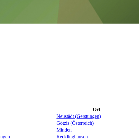
Ort
Neustädt (Gerstungen)
Götzis (Österreich)
Minden
ingen
Recklinghausen