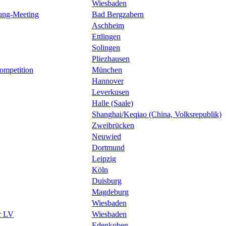
Wiesbaden
rung-Meeting
Bad Bergzabern
Aschheim
Ettlingen
Solingen
Pliezhausen
Competition
München
Hannover
Leverkusen
Halle (Saale)
Shanghai/Keqiao (China, Volksrepublik)
Zweibrücken
Neuwied
Dortmund
Leipzig
Köln
Duisburg
Magdeburg
Wiesbaden
r LV
Wiesbaden
Edenkoben