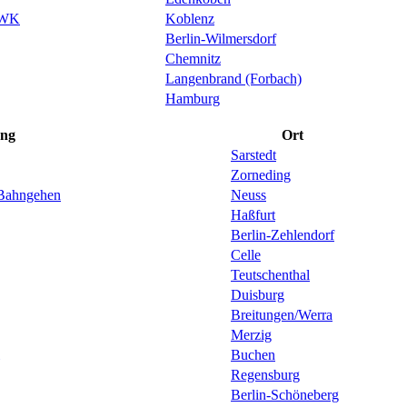
m-WK
Koblenz
Berlin-Wilmersdorf
Chemnitz
Langenbrand (Forbach)
Hamburg
ung
Ort
Sarstedt
Zorneding
t Bahngehen
Neuss
Haßfurt
Berlin-Zehlendorf
Celle
Teutschenthal
Duisburg
Breitungen/Werra
Merzig
Buchen
Regensburg
Berlin-Schöneberg