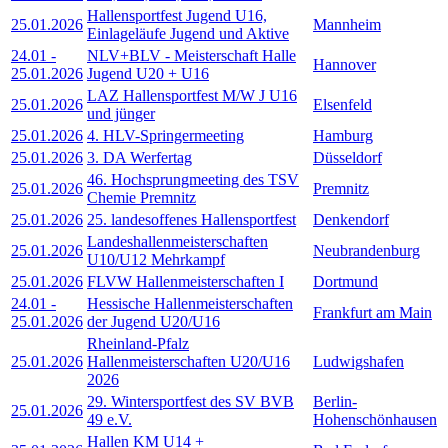
Hallensportfest Jugend U16,
25.01.2026
Mannheim
Einlageläufe Jugend und Aktive
24.01
-
NLV+BLV - Meisterschaft Halle
Hannover
25.01.2026
Jugend U20 + U16
LAZ Hallensportfest M/W J U16
25.01.2026
Elsenfeld
und jünger
25.01.2026
4. HLV-Springermeeting
Hamburg
25.01.2026
3. DA Werfertag
Düsseldorf
46. Hochsprungmeeting des TSV
25.01.2026
Premnitz
Chemie Premnitz
25.01.2026
25. landesoffenes Hallensportfest
Denkendorf
Landeshallenmeisterschaften
25.01.2026
Neubrandenburg
U10/U12 Mehrkampf
25.01.2026
FLVW Hallenmeisterschaften I
Dortmund
24.01
-
Hessische Hallenmeisterschaften
Frankfurt am Main
25.01.2026
der Jugend U20/U16
Rheinland-Pfalz
25.01.2026
Hallenmeisterschaften U20/U16
Ludwigshafen
2026
29. Wintersportfest des SV BVB
Berlin-
25.01.2026
49 e.V.
Hohenschönhausen
Hallen KM U14 +