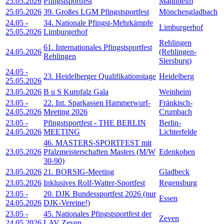
25.05.2026
Pfingstsportfest
Mannheim
25.05.2026
39. Großes LGM Pfingstsportfest
Mönchengladbach
24.05
-
34. Nationale Pfingst-Mehrkämpfe
Limburgerhof
25.05.2026
Limburgerhof
Rehlingen
61. Internationales Pfingstsportfest
24.05.2026
(Rehlingen-
Rehlingen
Siersburg)
24.05
-
23. Heidelberger Qualifikationstage
Heidelberg
25.05.2026
23.05.2026
B u S Kurpfalz Gala
Weinheim
23.05
-
22. Int. Sparkassen Hammerwurf-
Fränkisch-
24.05.2026
Meeting 2026
Crumbach
23.05
-
Pfingstsportfest - THE BERLIN
Berlin-
24.05.2026
MEETING
Lichterfelde
46. MASTERS-SPORTFEST mit
23.05.2026
Pfalzmeisterschaften Masters (M/W
Edenkoben
30-90)
23.05.2026
21. BORSIG-Meeting
Gladbeck
23.05.2026
Inklusives Rolf-Watter-Sportfest
Regensburg
23.05
-
20. DJK Bundessportfest 2026 (nur
Essen
24.05.2026
DJK-Vereine!)
23.05
-
45. Nationales Pfingstsportfest der
Zeven
24.05.2026
LAV Zeven