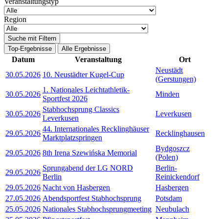
Veranstaltungstyp
Region
Suche mit Filtern
Top-Ergebnisse
Alle Ergebnisse
Datum
Veranstaltung
Ort
Neustädt
30.05.2026
10. Neustädter Kugel-Cup
(Gerstungen)
1. Nationales Leichtathletik-
30.05.2026
Minden
Sportfest 2026
Stabhochsprung Classics
30.05.2026
Leverkusen
Leverkusen
44. Internationales Recklinghäuser
29.05.2026
Recklinghausen
Marktplatzspringen
Bydgoszcz
29.05.2026
8th Irena Szewińska Memorial
(Polen)
Sprungabend der LG NORD
Berlin-
29.05.2026
Berlin
Reinickendorf
29.05.2026
Nacht von Hasbergen
Hasbergen
27.05.2026
Abendsportfest Stabhochsprung
Potsdam
25.05.2026
Nationales Stabhochsprungmeeting
Neubulach