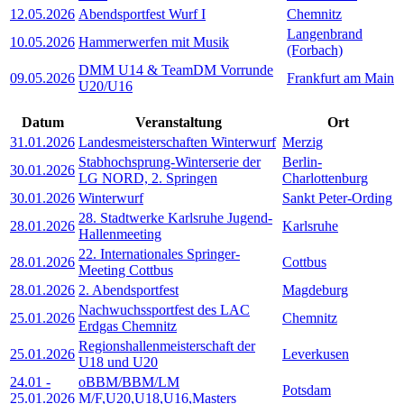
12.05.2026
Abendsportfest Wurf I
Chemnitz
Langenbrand
10.05.2026
Hammerwerfen mit Musik
(Forbach)
DMM U14 & TeamDM Vorrunde
09.05.2026
Frankfurt am Main
U20/U16
Datum
Veranstaltung
Ort
31.01.2026
Landesmeisterschaften Winterwurf
Merzig
Stabhochsprung-Winterserie der
Berlin-
30.01.2026
LG NORD, 2. Springen
Charlottenburg
30.01.2026
Winterwurf
Sankt Peter-Ording
28. Stadtwerke Karlsruhe Jugend-
28.01.2026
Karlsruhe
Hallenmeeting
22. Internationales Springer-
28.01.2026
Cottbus
Meeting Cottbus
28.01.2026
2. Abendsportfest
Magdeburg
Nachwuchssportfest des LAC
25.01.2026
Chemnitz
Erdgas Chemnitz
Regionshallenmeisterschaft der
25.01.2026
Leverkusen
U18 und U20
24.01
-
oBBM/BBM/LM
Potsdam
25.01.2026
M/F,U20,U18,U16,Masters