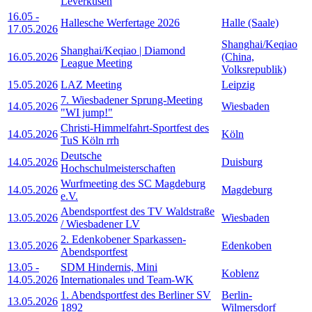
Leverkusen
16.05
-
Hallesche Werfertage 2026
Halle (Saale)
17.05.2026
Shanghai/Keqiao
Shanghai/Keqiao | Diamond
16.05.2026
(China,
League Meeting
Volksrepublik)
15.05.2026
LAZ Meeting
Leipzig
7. Wiesbadener Sprung-Meeting
14.05.2026
Wiesbaden
"WI jump!"
Christi-Himmelfahrt-Sportfest des
14.05.2026
Köln
TuS Köln rrh
Deutsche
14.05.2026
Duisburg
Hochschulmeisterschaften
Wurfmeeting des SC Magdeburg
14.05.2026
Magdeburg
e.V.
Abendsportfest des TV Waldstraße
13.05.2026
Wiesbaden
/ Wiesbadener LV
2. Edenkobener Sparkassen-
13.05.2026
Edenkoben
Abendsportfest
13.05
-
SDM Hindernis, Mini
Koblenz
14.05.2026
Internationales und Team-WK
1. Abendsportfest des Berliner SV
Berlin-
13.05.2026
1892
Wilmersdorf