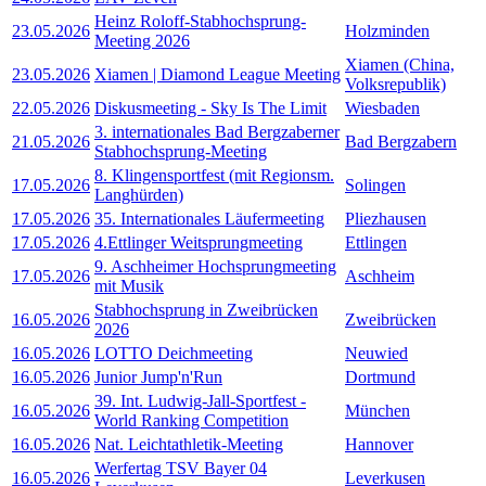
Heinz Roloff-Stabhochsprung-
23.05.2026
Holzminden
Meeting 2026
Xiamen (China,
23.05.2026
Xiamen | Diamond League Meeting
Volksrepublik)
22.05.2026
Diskusmeeting - Sky Is The Limit
Wiesbaden
3. internationales Bad Bergzaberner
21.05.2026
Bad Bergzabern
Stabhochsprung-Meeting
8. Klingensportfest (mit Regionsm.
17.05.2026
Solingen
Langhürden)
17.05.2026
35. Internationales Läufermeeting
Pliezhausen
17.05.2026
4.Ettlinger Weitsprungmeeting
Ettlingen
9. Aschheimer Hochsprungmeeting
17.05.2026
Aschheim
mit Musik
Stabhochsprung in Zweibrücken
16.05.2026
Zweibrücken
2026
16.05.2026
LOTTO Deichmeeting
Neuwied
16.05.2026
Junior Jump'n'Run
Dortmund
39. Int. Ludwig-Jall-Sportfest -
16.05.2026
München
World Ranking Competition
16.05.2026
Nat. Leichtathletik-Meeting
Hannover
Werfertag TSV Bayer 04
16.05.2026
Leverkusen