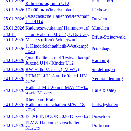
25.01.2026
Bad Endorf
Rahmenprogramm U12
25.01.2026
10.000 m- Winterbahnlauf
Lüchow
Ostsächsische Hallenmeisterschaft
25.01.2026
Dresden
U12/U14
25.01.2026
Kadertestwettkampf Hammerwurf
München
24.01
-
Thür. Hallen-LM U14, U16, U20,
Erfurt-Steigerwald
25.01.2026
Masters (offen), Winterwurf
1. Kinderleichtathletik-Wettkampf
25.01.2026
Petershagen
2026
Qualifikations- und Testwettkampf
24.01.2026
Hamburg
Jugend U14 / Kinder U12
24.01.2026
BW Halle Masters (LV WÜ)
Sindelfingen
LHM U14/U18 und offene LHM
24.01.2026
Neubrandenburg
M/W
Hallen-LM U20 und M/W 15+14
24.01.2026
Halle (Saale)
sowie Masters
Rheinland-Pfalz
24.01.2026
Hallenmeisterschaften M/F/U18
Ludwigshafen
2026
24.01.2026
ISTAF INDOOR 2026 Düsseldorf
Düsseldorf
FLVW Hallenmeisterschaften
24.01.2026
Dortmund
Masters