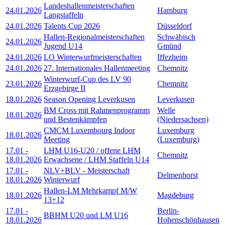
Landeshallenmeisterschaften
24.01.2026
Hamburg
Langstaffeln
24.01.2026
Talents Cup 2026
Düsseldorf
Hallen-Regionalmeisterschaften
Schwäbisch
24.01.2026
Jugend U14
Gmünd
24.01.2026
LO Winterwurfmeisterschaften
Iffezheim
24.01.2026
27. Internationales Hallenmeeting
Chemnitz
Winterwurf-Cup des LV 90
23.01.2026
Chemnitz
Erzgebirge II
18.01.2026
Season Opening Leverkusen
Leverkusen
BM Cross mit Rahmenprogramm
Welle
18.01.2026
und Bestenkämpfen
(Niedersachsen)
CMCM Luxembourg Indoor
Luxemburg
18.01.2026
Meeting
(Luxemburg)
17.01
-
LHM U16-U20 / offene LHM
Chemnitz
18.01.2026
Erwachsene / LHM Staffeln U14
17.01
-
NLV+BLV - Meisterschaft
Delmenhorst
18.01.2026
Winterwurf
Hallen-LM Mehrkampf M/W
18.01.2026
Magdeburg
13+12
17.01
-
Berlin-
BBHM U20 und LM U16
18.01.2026
Hohenschönhausen