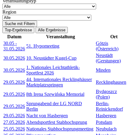
Veranstaltungstyp
Region
Suche mit Filtern
Top-Ergebnisse
Alle Ergebnisse
Datum
Veranstaltung
Ort
30.05
-
Götzis
51. Hypomeeting
31.05.2026
(Österreich)
Neustädt
30.05.2026
10. Neustädter Kugel-Cup
(Gerstungen)
1. Nationales Leichtathletik-
30.05.2026
Minden
Sportfest 2026
44. Internationales Recklinghäuser
29.05.2026
Recklinghausen
Marktplatzspringen
Bydgoszcz
29.05.2026
8th Irena Szewińska Memorial
(Polen)
Sprungabend der LG NORD
Berlin-
29.05.2026
Berlin
Reinickendorf
29.05.2026
Nacht von Hasbergen
Hasbergen
27.05.2026
Abendsportfest Stabhochsprung
Potsdam
25.05.2026
Nationales Stabhochsprungmeeting
Neubulach