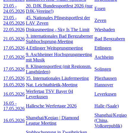
23.05
-
20. DJK Bundessportfest 2026 (nur
Essen
24.05.2026
DJK-Vereine!)
23.05
-
45. Nationales Pfingstsportfest der
Zeven
24.05.2026
LAV Zeven
22.05.2026
Diskusmeeting - Sky Is The Limit
Wiesbaden
3. internationales Bad Bergzaberner
21.05.2026
Bad Bergzabern
Stabhochsprung-Meeting
17.05.2026
4.Ettlinger Weitsprungmeeting
Ettlingen
9. Aschheimer Hochsprungmeeting
17.05.2026
Aschheim
mit Musik
8. Klingensportfest (mit Regionsm.
17.05.2026
Solingen
Langhürden)
17.05.2026
35. Internationales Läufermeeting
Pliezhausen
16.05.2026
Nat. Leichtathletik-Meeting
Hannover
Werfertag TSV Bayer 04
16.05.2026
Leverkusen
Leverkusen
16.05
-
Hallesche Werfertage 2026
Halle (Saale)
17.05.2026
Shanghai/Keqiao
Shanghai/Keqiao | Diamond
16.05.2026
(China,
League Meeting
Volksrepublik)
Stabhochsprung in Zweibrücken