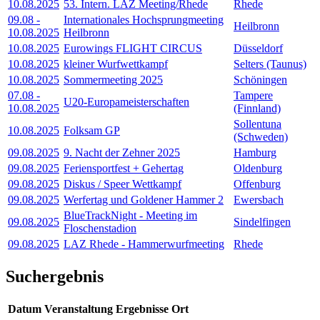
10.08.2025
53. Intern. LAZ Meeting/Rhede
Rhede
09.08
-
Internationales Hochsprungmeeting
Heilbronn
10.08.2025
Heilbronn
10.08.2025
Eurowings FLIGHT CIRCUS
Düsseldorf
10.08.2025
kleiner Wurfwettkampf
Selters (Taunus)
10.08.2025
Sommermeeting 2025
Schöningen
07.08
-
Tampere
U20-Europameisterschaften
10.08.2025
(Finnland)
Sollentuna
10.08.2025
Folksam GP
(Schweden)
09.08.2025
9. Nacht der Zehner 2025
Hamburg
09.08.2025
Feriensportfest + Gehertag
Oldenburg
09.08.2025
Diskus / Speer Wettkampf
Offenburg
09.08.2025
Werfertag und Goldener Hammer 2
Ewersbach
BlueTrackNight - Meeting im
09.08.2025
Sindelfingen
Floschenstadion
09.08.2025
LAZ Rhede - Hammerwurfmeeting
Rhede
Suchergebnis
Datum
Veranstaltung
Ergebnisse
Ort