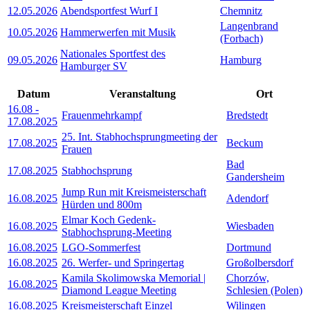
12.05.2026
Abendsportfest Wurf I
Chemnitz
Langenbrand
10.05.2026
Hammerwerfen mit Musik
(Forbach)
Nationales Sportfest des
09.05.2026
Hamburg
Hamburger SV
Datum
Veranstaltung
Ort
16.08
-
Frauenmehrkampf
Bredstedt
17.08.2025
25. Int. Stabhochsprungmeeting der
17.08.2025
Beckum
Frauen
Bad
17.08.2025
Stabhochsprung
Gandersheim
Jump Run mit Kreismeisterschaft
16.08.2025
Adendorf
Hürden und 800m
Elmar Koch Gedenk-
16.08.2025
Wiesbaden
Stabhochsprung-Meeting
16.08.2025
LGO-Sommerfest
Dortmund
16.08.2025
26. Werfer- und Springertag
Großolbersdorf
Kamila Skolimowska Memorial |
Chorzów,
16.08.2025
Diamond League Meeting
Schlesien (Polen)
16.08.2025
Kreismeisterschaft Einzel
Wilingen