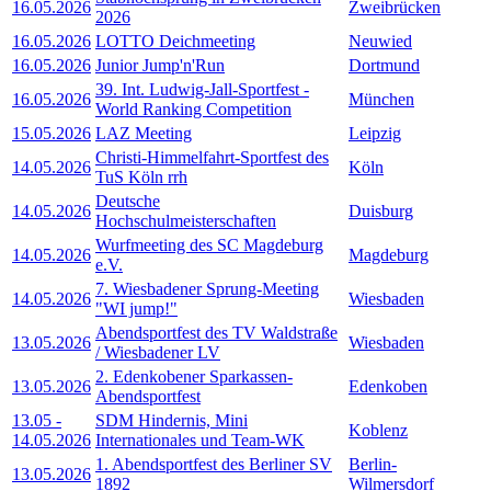
16.05.2026
Zweibrücken
2026
16.05.2026
LOTTO Deichmeeting
Neuwied
16.05.2026
Junior Jump'n'Run
Dortmund
39. Int. Ludwig-Jall-Sportfest -
16.05.2026
München
World Ranking Competition
15.05.2026
LAZ Meeting
Leipzig
Christi-Himmelfahrt-Sportfest des
14.05.2026
Köln
TuS Köln rrh
Deutsche
14.05.2026
Duisburg
Hochschulmeisterschaften
Wurfmeeting des SC Magdeburg
14.05.2026
Magdeburg
e.V.
7. Wiesbadener Sprung-Meeting
14.05.2026
Wiesbaden
"WI jump!"
Abendsportfest des TV Waldstraße
13.05.2026
Wiesbaden
/ Wiesbadener LV
2. Edenkobener Sparkassen-
13.05.2026
Edenkoben
Abendsportfest
13.05
-
SDM Hindernis, Mini
Koblenz
14.05.2026
Internationales und Team-WK
1. Abendsportfest des Berliner SV
Berlin-
13.05.2026
1892
Wilmersdorf