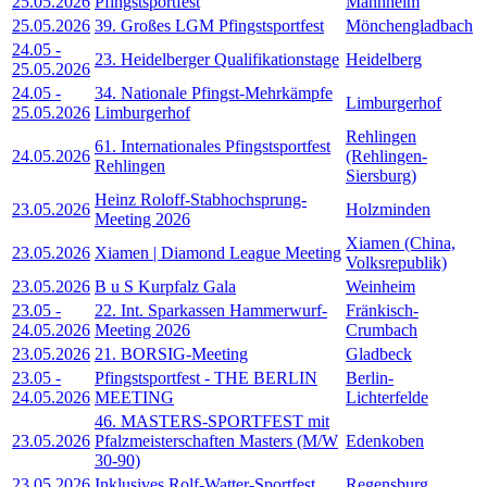
25.05.2026
Pfingstsportfest
Mannheim
25.05.2026
39. Großes LGM Pfingstsportfest
Mönchengladbach
24.05
-
23. Heidelberger Qualifikationstage
Heidelberg
25.05.2026
24.05
-
34. Nationale Pfingst-Mehrkämpfe
Limburgerhof
25.05.2026
Limburgerhof
Rehlingen
61. Internationales Pfingstsportfest
24.05.2026
(Rehlingen-
Rehlingen
Siersburg)
Heinz Roloff-Stabhochsprung-
23.05.2026
Holzminden
Meeting 2026
Xiamen (China,
23.05.2026
Xiamen | Diamond League Meeting
Volksrepublik)
23.05.2026
B u S Kurpfalz Gala
Weinheim
23.05
-
22. Int. Sparkassen Hammerwurf-
Fränkisch-
24.05.2026
Meeting 2026
Crumbach
23.05.2026
21. BORSIG-Meeting
Gladbeck
23.05
-
Pfingstsportfest - THE BERLIN
Berlin-
24.05.2026
MEETING
Lichterfelde
46. MASTERS-SPORTFEST mit
23.05.2026
Pfalzmeisterschaften Masters (M/W
Edenkoben
30-90)
23.05.2026
Inklusives Rolf-Watter-Sportfest
Regensburg