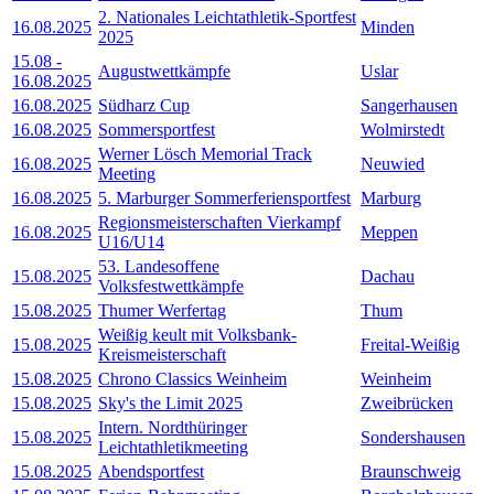
2. Nationales Leichtathletik-Sportfest
16.08.2025
Minden
2025
15.08
-
Augustwettkämpfe
Uslar
16.08.2025
16.08.2025
Südharz Cup
Sangerhausen
16.08.2025
Sommersportfest
Wolmirstedt
Werner Lösch Memorial Track
16.08.2025
Neuwied
Meeting
16.08.2025
5. Marburger Sommerferiensportfest
Marburg
Regionsmeisterschaften Vierkampf
16.08.2025
Meppen
U16/U14
53. Landesoffene
15.08.2025
Dachau
Volksfestwettkämpfe
15.08.2025
Thumer Werfertag
Thum
Weißig keult mit Volksbank-
15.08.2025
Freital-Weißig
Kreismeisterschaft
15.08.2025
Chrono Classics Weinheim
Weinheim
15.08.2025
Sky's the Limit 2025
Zweibrücken
Intern. Nordthüringer
15.08.2025
Sondershausen
Leichtathletikmeeting
15.08.2025
Abendsportfest
Braunschweig