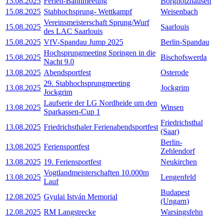
15.08.2025
Ferien-Bahnmeeting
Borgholzhausen
15.08.2025
Stabhochsprung- Wettkampf
Weisenbach
Vereinsmeisterschaft Sprung/Wurf
15.08.2025
Saarlouis
des LAC Saarlouis
15.08.2025
VfV-Spandau Jump 2025
Berlin-Spandau
Hochsprungmeeting Springen in die
15.08.2025
Bischofswerda
Nacht 9.0
13.08.2025
Abendsportfest
Osterode
29. Stabhochsprungmeeting
13.08.2025
Jockgrim
Jockgrim
Laufserie der LG Nordheide um den
13.08.2025
Winsen
Sparkassen-Cup 1
Friedrichsthal
13.08.2025
Friedrichsthaler Ferienabendsportfest
(Saar)
Berlin-
13.08.2025
Feriensportfest
Zehlendorf
13.08.2025
19. Feriensportfest
Neukirchen
Vogtlandmeisterschaften 10.000m
13.08.2025
Lengenfeld
Lauf
Budapest
12.08.2025
Gyulai István Memorial
(Ungarn)
12.08.2025
RM Langstrecke
Warsingsfehn