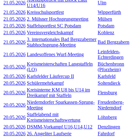
21.05.2026
Ulm
U14/U16
21.05.2026
Kreisschulsportfest
Wipperfürth
21.05.2026
2. Mülsner Hochsprungmeeting
Mülsen
21.05.2026
Staffelsportfest SC Potsdam
Potsdam
21.05.2026
Vereinsvergleichskampf
Koblenz
3. internationales Bad Bergzaberner
21.05.2026
Bad Bergzabern
Stabhochsprung-Meeting
Leinfelden-
21.05.2026
Landesoffenes Wurf-Meeting
Echterdingen
Kreismeisterschaften Langstaffeln
Büchenbronn
20.05.2026
(LO)
(Pforzheim)
20.05.2026
Karlsfelder Läufercup II
Karlsfeld
20.05.2026
Schülermehrkampf
Soltendieck
Kreisinterne KM U8 bis U14 im
20.05.2026
Flensburg
Dreikampf mit Staffeln
Niederndorfer Sparkassen-Sprung-
Freudenberg-
20.05.2026
Meeting
Niederndorf
Staffelabend mit
20.05.2026
Löhnberg
Kreismeisterschaftswertung
20.05.2026
DSMM-Vorkampf U16,U14,U12
Denzlingen
20.05.2026
26. Angeliter Laufserie
Fahrdorf