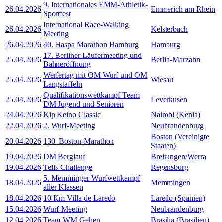
9. Internationales EMM-Athletik-
26.04.2026
Emmerich am Rhein
Sportfest
International Race-Walking
26.04.2026
Kelsterbach
Meeting
26.04.2026
40. Haspa Marathon Hamburg
Hamburg
17. Berliner Läufermeeting und
25.04.2026
Berlin-Marzahn
Bahneröffnung
Werfertag mit OM Wurf und OM
25.04.2026
Wiesau
Langstaffeln
Qualifikationswettkampf Team
25.04.2026
Leverkusen
DM Jugend und Senioren
24.04.2026
Kip Keino Classic
Nairobi (Kenia)
22.04.2026
2. Wurf-Meeting
Neubrandenburg
Boston (Vereinigte
20.04.2026
130. Boston-Marathon
Staaten)
19.04.2026
DM Berglauf
Breitungen/Werra
19.04.2026
Telis-Challenge
Regensburg
5. Memminger Wurfwettkampf
18.04.2026
Memmingen
aller Klassen
18.04.2026
10 Km Villa de Laredo
Laredo (Spanien)
15.04.2026
Wurf-Meeting
Neubrandenburg
12.04.2026
Team-WM Gehen
Brasilia (Brasilien)