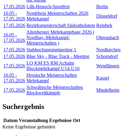
17.05.2026
Lilli-Henoch-Sportfest
Berlin
16.05
-
Nordrhein Meisterschaften 2026
Düsseldorf
17.05.2026
Mehrkampf
17.05.2026
Bezirksmeisterschaft Südostholstein
Reinbek
Altenberger Mehrkampftage 2026 (
16.05
-
Nordbay.-Mehrkampf-
Oberasbach
17.05.2026
Meisterschaften )
17.05.2026
Stabhochsprungmeeting 1
Nordkirchen
17.05.2026
Blue Sky - Blue Track - Meeting
Schorndorf
LO KM ES RM Achalm
17.05.2026
Wendlingen
Blockmehrkampf U14-U16
16.05
-
Hessische Meisterschaften
Kassel
17.05.2026
Mehrkampf
Schwäbische Meisterschaften
17.05.2026
Mindelheim
Blockwettkämpfe
Suchergebnis
Datum
Veranstaltung
Ergebnisse
Ort
Keine Ergebnisse gefunden