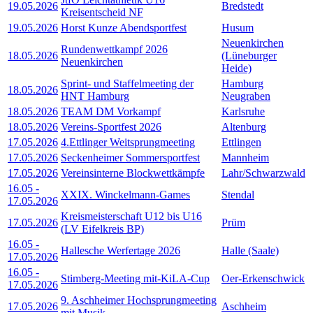
19.05.2026
Bredstedt
Kreisentscheid NF
19.05.2026
Horst Kunze Abendsportfest
Husum
Neuenkirchen
Rundenwettkampf 2026
18.05.2026
(Lüneburger
Neuenkirchen
Heide)
Sprint- und Staffelmeeting der
Hamburg
18.05.2026
HNT Hamburg
Neugraben
18.05.2026
TEAM DM Vorkampf
Karlsruhe
18.05.2026
Vereins-Sportfest 2026
Altenburg
17.05.2026
4.Ettlinger Weitsprungmeeting
Ettlingen
17.05.2026
Seckenheimer Sommersportfest
Mannheim
17.05.2026
Vereinsinterne Blockwettkämpfe
Lahr/Schwarzwald
16.05
-
XXIX. Winckelmann-Games
Stendal
17.05.2026
Kreismeisterschaft U12 bis U16
17.05.2026
Prüm
(LV Eifelkreis BP)
16.05
-
Hallesche Werfertage 2026
Halle (Saale)
17.05.2026
16.05
-
Stimberg-Meeting mit-KiLA-Cup
Oer-Erkenschwick
17.05.2026
9. Aschheimer Hochsprungmeeting
17.05.2026
Aschheim
mit Musik