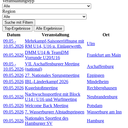
Veranstaltungstyp
Region
Suche mit Filtern
Top-Ergebnisse
Alle Ergebnisse
Datum
Veranstaltung
Ort
09.05
-
Mehrkampf-Saisoneröffnung mit
Ulm
10.05.2026
RM U14, U16 u. Einlagewettb.
DMM U14 & TeamDM
09.05.2026
Frankfurt am Main
Vorrunde U20/U16
09.05
-
VII. Aschaffenburger Meeting
Aschaffenburg
10.05.2026
(national)
09.05.2026
27. Nationales Sprungmeeting
Eppingen
09.05.2026
IBL-Länderkampf 2026
Mindelheim
09.05.2026
Kugelstoßmeeting
Rechberghausen
Nachwuchssportfest mit Block
09.05.2026
Neubrandenburg
U14 / U16 und Wurfmeeting
09.05.2026
Welcome Back Meeting
Potsdam
09.05.2026
7. Wasserburger Altstadtspringen
Wasserburg am Inn
Nationales Sportfest des
09.05.2026
Hamburg
Hamburger SV