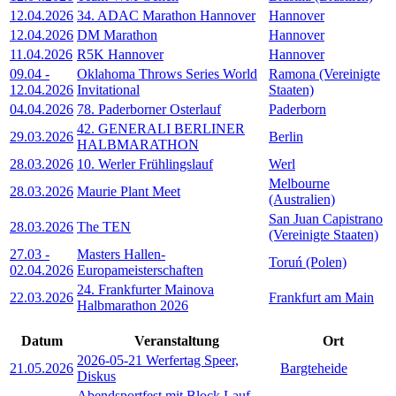
12.04.2026
34. ADAC Marathon Hannover
Hannover
12.04.2026
DM Marathon
Hannover
11.04.2026
R5K Hannover
Hannover
09.04
-
Oklahoma Throws Series World
Ramona (Vereinigte
12.04.2026
Invitational
Staaten)
04.04.2026
78. Paderborner Osterlauf
Paderborn
42. GENERALI BERLINER
29.03.2026
Berlin
HALBMARATHON
28.03.2026
10. Werler Frühlingslauf
Werl
Melbourne
28.03.2026
Maurie Plant Meet
(Australien)
San Juan Capistrano
28.03.2026
The TEN
(Vereinigte Staaten)
27.03
-
Masters Hallen-
Toruń (Polen)
02.04.2026
Europameisterschaften
24. Frankfurter Mainova
22.03.2026
Frankfurt am Main
Halbmarathon 2026
Datum
Veranstaltung
Ort
2026-05-21 Werfertag Speer,
21.05.2026
Bargteheide
Diskus
Abendsportfest mit Block Lauf