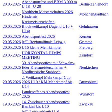
Abendsportfest und BBM 3.000 m
20.05.2026
Berlin-Zehlendorf
U 18 - U 20
Nordrhein Meisterschaften 2026
20.05.2026
Mönchengladbach
Hindernis
Kreismeisterschaften
20.05.2026
Blockwettkampf (Jugend U16 +
Gelnhausen
U14)
20.05.2026
Abendsportfest 2026
Kernen
20.05.2026
JtfO Regionalfinale Leipzig
Grimma
20.05.2026
U16 kleine Mehrkämpfe
Freiberg
HORIZONTAL JUMPS
20.05.2026
Zirndorf
MEETING
30. Abendsportfest mit Schwalm-
20.05.2026
Eder-Kreismeisterschaften +
Neukirchen
Nordhessische Stabhoch
2. Wettkampf Mehrkampf-Cup
20.05.2026
2026 U10 / KM Mehrkampf bis
Brunsbüttel
U14
Landesoffenes Abendsportfest
20.05.2026
Wunstorf
2026
14. Zwickauer Abendsportfest
19.05.2026
Zwickau
Bambini bis U10
JtfO Leichtathletik U16