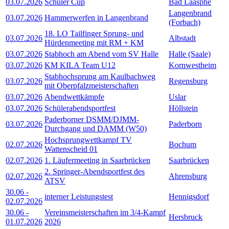
03.07.2026
Schüler Cup
Bad Laasphe
Langenbrand
03.07.2026
Hammerwerfen in Langenbrand
(Forbach)
18. LO Tailfinger Sprung- und
03.07.2026
Albstadt
Hürdenmeeting mit RM + KM
03.07.2026
Stabhoch am Abend vom SV Halle
Halle (Saale)
03.07.2026
KM KILA Team U12
Kornwestheim
Stabhochsprung am Kaulbachweg
03.07.2026
Regensburg
mit Oberpfalzmeisterschaften
03.07.2026
Abendwettkämpfe
Uslar
03.07.2026
Schülerabendsportfest
Höllstein
Paderborner DSMM/DJMM-
03.07.2026
Paderborn
Durchgang und DAMM (W50)
Hochsprungwettkampf TV
02.07.2026
Bochum
Wattenscheid 01
02.07.2026
1. Läufermeeting in Saarbrücken
Saarbrücken
2. Springer-Abendsportfest des
02.07.2026
Ahrensburg
ATSV
30.06
-
interner Leistungstest
Hennigsdorf
02.07.2026
30.06
-
Vereinsmeisterschaften im 3/4-Kampf
Hersbruck
01.07.2026
2026