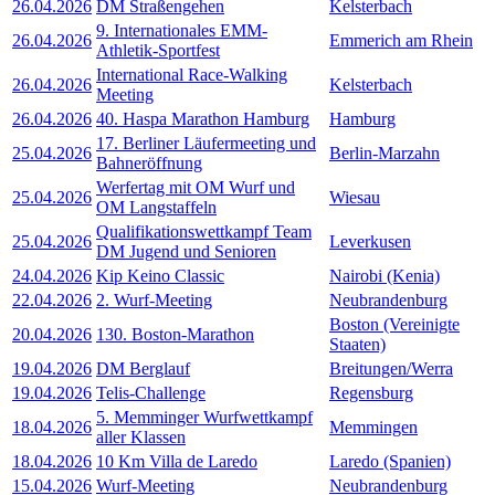
26.04.2026
DM Straßengehen
Kelsterbach
9. Internationales EMM-
26.04.2026
Emmerich am Rhein
Athletik-Sportfest
International Race-Walking
26.04.2026
Kelsterbach
Meeting
26.04.2026
40. Haspa Marathon Hamburg
Hamburg
17. Berliner Läufermeeting und
25.04.2026
Berlin-Marzahn
Bahneröffnung
Werfertag mit OM Wurf und
25.04.2026
Wiesau
OM Langstaffeln
Qualifikationswettkampf Team
25.04.2026
Leverkusen
DM Jugend und Senioren
24.04.2026
Kip Keino Classic
Nairobi (Kenia)
22.04.2026
2. Wurf-Meeting
Neubrandenburg
Boston (Vereinigte
20.04.2026
130. Boston-Marathon
Staaten)
19.04.2026
DM Berglauf
Breitungen/Werra
19.04.2026
Telis-Challenge
Regensburg
5. Memminger Wurfwettkampf
18.04.2026
Memmingen
aller Klassen
18.04.2026
10 Km Villa de Laredo
Laredo (Spanien)
15.04.2026
Wurf-Meeting
Neubrandenburg