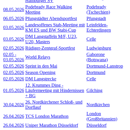
Hamburger SV
Podebrady Race Walking
Podebrady
08.05.2026
Meeting
(Tschechien)
06.05.2026
Pfungstädter Abendsportfest
Pfungstadt
Landesoffenes Stab-Meeting mit
Leinfelden-
03.05.2026
KM ES und BW Stabi-Cup
Echterdingen
DM Langstaffeln M/F, U23,
03.05.2026
Celle
U20, Masters
02.05.2026
Rüdiger-Zentgraf-Sportfest
Ludwigsburg
02.05
-
Gaborone
World Relays
03.05.2026
(Botswana)
02.05.2026
Sprint in den Mai
Dortmund-Lanstrop
02.05.2026
Season Opening
Dortmund
02.05.2026
DM Langstrecke
Celle
12. Krummes Ding -
01.05.2026
Läufermeeting mit Hindernissen
Gilching
+ BG
26. Nordkirchener Schloß- und
30.04.2026
Nordkirchen
Dorflauf
London
26.04.2026
TCS London Marathon
(Großbritannien)
26.04.2026
Uniper Marathon Düsseldorf
Düsseldorf