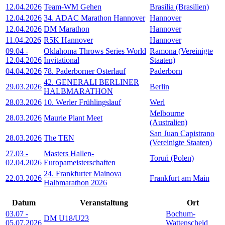
12.04.2026
Team-WM Gehen
Brasilia (Brasilien)
12.04.2026
34. ADAC Marathon Hannover
Hannover
12.04.2026
DM Marathon
Hannover
11.04.2026
R5K Hannover
Hannover
09.04
-
Oklahoma Throws Series World
Ramona (Vereinigte
12.04.2026
Invitational
Staaten)
04.04.2026
78. Paderborner Osterlauf
Paderborn
42. GENERALI BERLINER
29.03.2026
Berlin
HALBMARATHON
28.03.2026
10. Werler Frühlingslauf
Werl
Melbourne
28.03.2026
Maurie Plant Meet
(Australien)
San Juan Capistrano
28.03.2026
The TEN
(Vereinigte Staaten)
27.03
-
Masters Hallen-
Toruń (Polen)
02.04.2026
Europameisterschaften
24. Frankfurter Mainova
22.03.2026
Frankfurt am Main
Halbmarathon 2026
Datum
Veranstaltung
Ort
03.07
-
Bochum-
DM U18/U23
05.07.2026
Wattenscheid