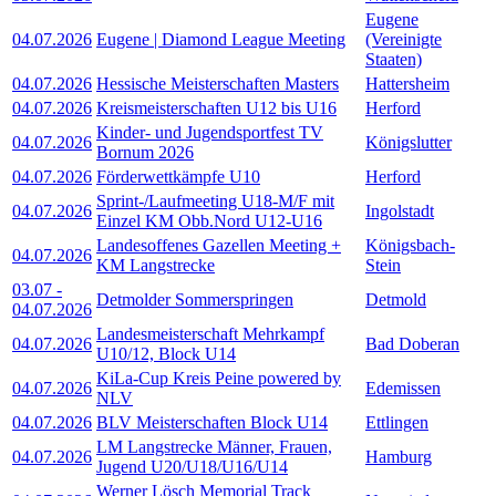
Eugene
04.07.2026
Eugene | Diamond League Meeting
(Vereinigte
Staaten)
04.07.2026
Hessische Meisterschaften Masters
Hattersheim
04.07.2026
Kreismeisterschaften U12 bis U16
Herford
Kinder- und Jugendsportfest TV
04.07.2026
Königslutter
Bornum 2026
04.07.2026
Förderwettkämpfe U10
Herford
Sprint-/Laufmeeting U18-M/F mit
04.07.2026
Ingolstadt
Einzel KM Obb.Nord U12-U16
Landesoffenes Gazellen Meeting +
Königsbach-
04.07.2026
KM Langstrecke
Stein
03.07
-
Detmolder Sommerspringen
Detmold
04.07.2026
Landesmeisterschaft Mehrkampf
04.07.2026
Bad Doberan
U10/12, Block U14
KiLa-Cup Kreis Peine powered by
04.07.2026
Edemissen
NLV
04.07.2026
BLV Meisterschaften Block U14
Ettlingen
LM Langstrecke Männer, Frauen,
04.07.2026
Hamburg
Jugend U20/U18/U16/U14
Werner Lösch Memorial Track