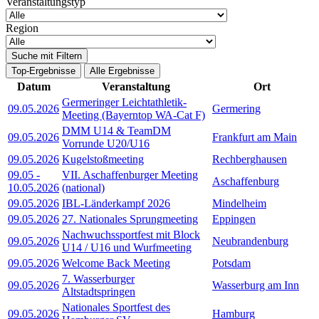
Veranstaltungstyp
Region
Suche mit Filtern
Top-Ergebnisse
Alle Ergebnisse
Datum
Veranstaltung
Ort
Germeringer Leichtathletik-
09.05.2026
Germering
Meeting (Bayerntop WA-Cat F)
DMM U14 & TeamDM
09.05.2026
Frankfurt am Main
Vorrunde U20/U16
09.05.2026
Kugelstoßmeeting
Rechberghausen
09.05
-
VII. Aschaffenburger Meeting
Aschaffenburg
10.05.2026
(national)
09.05.2026
IBL-Länderkampf 2026
Mindelheim
09.05.2026
27. Nationales Sprungmeeting
Eppingen
Nachwuchssportfest mit Block
09.05.2026
Neubrandenburg
U14 / U16 und Wurfmeeting
09.05.2026
Welcome Back Meeting
Potsdam
7. Wasserburger
09.05.2026
Wasserburg am Inn
Altstadtspringen
Nationales Sportfest des
09.05.2026
Hamburg