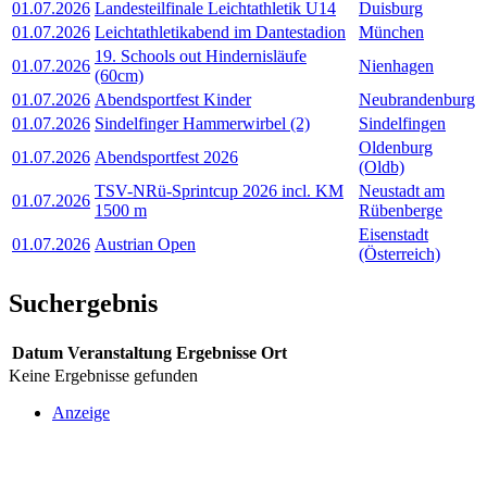
01.07.2026
Landesteilfinale Leichtathletik U14
Duisburg
01.07.2026
Leichtathletikabend im Dantestadion
München
19. Schools out Hindernisläufe
01.07.2026
Nienhagen
(60cm)
01.07.2026
Abendsportfest Kinder
Neubrandenburg
01.07.2026
Sindelfinger Hammerwirbel (2)
Sindelfingen
Oldenburg
01.07.2026
Abendsportfest 2026
(Oldb)
TSV-NRü-Sprintcup 2026 incl. KM
Neustadt am
01.07.2026
1500 m
Rübenberge
Eisenstadt
01.07.2026
Austrian Open
(Österreich)
Suchergebnis
Datum
Veranstaltung
Ergebnisse
Ort
Keine Ergebnisse gefunden
Anzeige