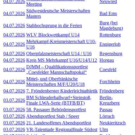
04.07.2026
Neuwied
Meeting
Südwestdeutsche Meisterschaften
04.07.2026
Bad Ems
Masters
Burg (bei
04.07.2026
Stabhochsprung in die Ferien
Magdeburg)
04.07.2026
WLV Blockwettkampf U14
Rottenburg
Mehrkampf-Kreismeisterschaft U10-
04.07.2026
Ennigerloh
U16
04.07.2026
Oberpfalzmeisterschaft U14 / U16
Regensburg
04.07.2026
Kreis MS Mehrkampf U16/U14/U12
Horgau
DJMM – Qualifikationssportfest
04.07.2026
Coesfeld
„Coesfelder Mannschaftspokal“
Mittel- und Oberfränkische
04.07.2026
Forchheim
Meisterschaften M/F/U20/U18
04.07.2026
7. Fröndenberger Kinderleichtathletik
Fröndenberg
BM Schleuderballwurf+Steinstoß,
Berlin-
03.07.2026
Finale LWA-Serie (BTFB/BT)
Kreuzberg
03.07.2026
58. Passauer Behördensportfest
Passau
03.07.2026
Abendsportfest Stab / Speer
Lörrach
03.07.2026
21. Landesoffenes Abendsportfest
Neukieritzsch
03.07.2026
VR-Talentiade Regionalfinale Südost
Ulm