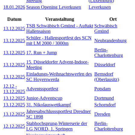
Meeting
(Luxemburg)
18.01.2026
Season Opening Leverkusen
Leverkusen
Datum
Veranstaltung
Ort
TSB Schwäbisch Gmünd - Auftakt
Schwäbisch
13.12.2025
Hallensaison
Gmünd
Schüler - Hallensportfest des SCN
13.12.2025
Neubrandenburg
mit LM 2000 / 3000m
Berlin-
13.12.2025
17. Run + Jump
Charlottenburg
15. Düsseldorfer Advent-Indoor-
13.12.2025
Düsseldorf
Meeting
Einladungs-Weihnachtswerfen des
Bernsdorf
13.12.2025
SC Hoyerswerda
(Oberlausitz)
12.12
-
Adventssportfest
Potsdam
13.12.2025
13.12.2025
Junior-Adventscup
Dortmund
13.12.2025
31. Nikolauswettkampf
Schorndorf
Jahresabschlusssportfest Dresdner
13.12.2025
Dresden
SC 1898
Stabhochsprung-Winterserie der
Berlin-
12.12.2025
LG NORD, 1. Springen
Charlottenburg