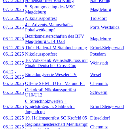
07.12.2025
Hallensportfest Bad König
Bad König
5. Sprungmeeting des MSC
07.12.2025
Magdeburg
Magdeburg
07.12.2025
Nikolaussportfest
Troisdorf
42. Advents-Mannschafts-
07.12.2025
Porta Westfalica
Pokalwettkampf
Bezirksmeisterschaften des BFV
06.12.2025
Magdeburg
Magdeburg U14-U23
06.12.2025
Thür. Hallen-LM Stabhochsprung
Erfurt-Steigerwald
06.12.2025
Nikolaussportfest
Potsdam
10. Volksbank WeinstadtCross mit
06.12.2025
Weinstadt
Finale Deutscher Cross Cup
04.12
-
Einladungsserie Weseler TV
Wesel
06.12.2025
06.12.2025
Offene SHM - U16 - Mä und Fr.
Chemnitz
Oekokraft Nikolaussportfest
06.12.2025
Schwerin
U10/U12
6. Streichholzwerfen +
06.12.2025
Kugelstoßen, 5. Stabhoch -
Erfurt-Steigerwald
Jugendcup
06.12.2025
19. Hallensportfest SC Krefeld 05
Düsseldorf
Regionalmeisterschaft Mehrkampf
06.12.2025
Chemnitz