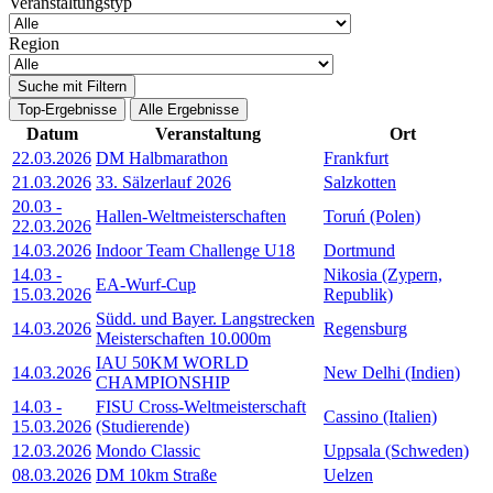
Veranstaltungstyp
Region
Suche mit Filtern
Top-Ergebnisse
Alle Ergebnisse
Datum
Veranstaltung
Ort
22.03.2026
DM Halbmarathon
Frankfurt
21.03.2026
33. Sälzerlauf 2026
Salzkotten
20.03
-
Hallen-Weltmeisterschaften
Toruń (Polen)
22.03.2026
14.03.2026
Indoor Team Challenge U18
Dortmund
14.03
-
Nikosia (Zypern,
EA-Wurf-Cup
15.03.2026
Republik)
Südd. und Bayer. Langstrecken
14.03.2026
Regensburg
Meisterschaften 10.000m
IAU 50KM WORLD
14.03.2026
New Delhi (Indien)
CHAMPIONSHIP
14.03
-
FISU Cross-Weltmeisterschaft
Cassino (Italien)
15.03.2026
(Studierende)
12.03.2026
Mondo Classic
Uppsala (Schweden)
08.03.2026
DM 10km Straße
Uelzen