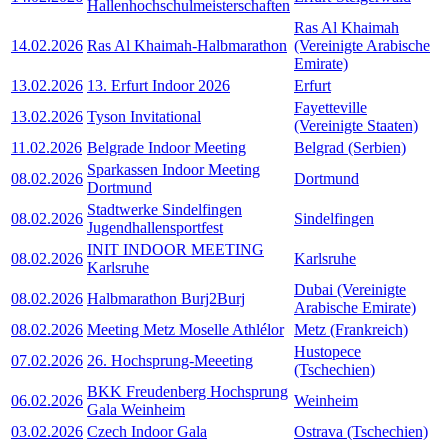
Hallenhochschulmeisterschaften
Ras Al Khaimah
14.02.2026
Ras Al Khaimah-Halbmarathon
(Vereinigte Arabische
Emirate)
13.02.2026
13. Erfurt Indoor 2026
Erfurt
Fayetteville
13.02.2026
Tyson Invitational
(Vereinigte Staaten)
11.02.2026
Belgrade Indoor Meeting
Belgrad (Serbien)
Sparkassen Indoor Meeting
08.02.2026
Dortmund
Dortmund
Stadtwerke Sindelfingen
08.02.2026
Sindelfingen
Jugendhallensportfest
INIT INDOOR MEETING
08.02.2026
Karlsruhe
Karlsruhe
Dubai (Vereinigte
08.02.2026
Halbmarathon Burj2Burj
Arabische Emirate)
08.02.2026
Meeting Metz Moselle Athlélor
Metz (Frankreich)
Hustopece
07.02.2026
26. Hochsprung-Meeeting
(Tschechien)
BKK Freudenberg Hochsprung
06.02.2026
Weinheim
Gala Weinheim
03.02.2026
Czech Indoor Gala
Ostrava (Tschechien)