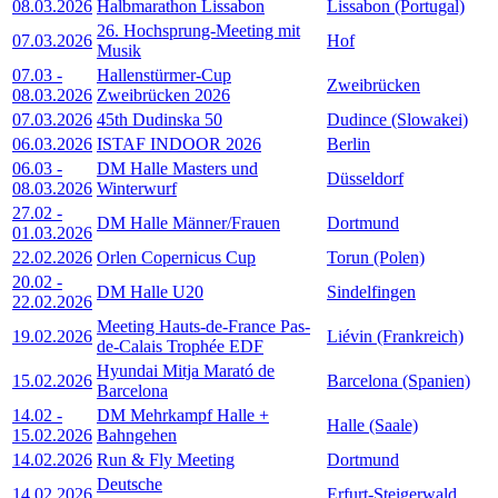
08.03.2026
Halbmarathon Lissabon
Lissabon (Portugal)
26. Hochsprung-Meeting mit
07.03.2026
Hof
Musik
07.03
-
Hallenstürmer-Cup
Zweibrücken
08.03.2026
Zweibrücken 2026
07.03.2026
45th Dudinska 50
Dudince (Slowakei)
06.03.2026
ISTAF INDOOR 2026
Berlin
06.03
-
DM Halle Masters und
Düsseldorf
08.03.2026
Winterwurf
27.02
-
DM Halle Männer/Frauen
Dortmund
01.03.2026
22.02.2026
Orlen Copernicus Cup
Torun (Polen)
20.02
-
DM Halle U20
Sindelfingen
22.02.2026
Meeting Hauts-de-France Pas-
19.02.2026
Liévin (Frankreich)
de-Calais Trophée EDF
Hyundai Mitja Marató de
15.02.2026
Barcelona (Spanien)
Barcelona
14.02
-
DM Mehrkampf Halle +
Halle (Saale)
15.02.2026
Bahngehen
14.02.2026
Run & Fly Meeting
Dortmund
Deutsche
14.02.2026
Erfurt-Steigerwald