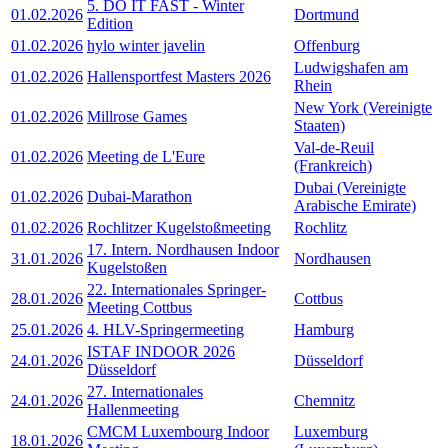
5. DO IT FAST - Winter
01.02.2026
Dortmund
Edition
01.02.2026
hylo winter javelin
Offenburg
Ludwigshafen am
01.02.2026
Hallensportfest Masters 2026
Rhein
New York (Vereinigte
01.02.2026
Millrose Games
Staaten)
Val-de-Reuil
01.02.2026
Meeting de L'Eure
(Frankreich)
Dubai (Vereinigte
01.02.2026
Dubai-Marathon
Arabische Emirate)
01.02.2026
Rochlitzer Kugelstoßmeeting
Rochlitz
17. Intern. Nordhausen Indoor
31.01.2026
Nordhausen
Kugelstoßen
22. Internationales Springer-
28.01.2026
Cottbus
Meeting Cottbus
25.01.2026
4. HLV-Springermeeting
Hamburg
ISTAF INDOOR 2026
24.01.2026
Düsseldorf
Düsseldorf
27. Internationales
24.01.2026
Chemnitz
Hallenmeeting
CMCM Luxembourg Indoor
Luxemburg
18.01.2026