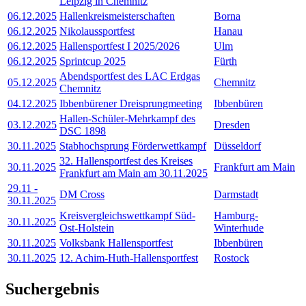
Leipzig in Chemnitz
06.12.2025
Hallenkreismeisterschaften
Borna
06.12.2025
Nikolaussportfest
Hanau
06.12.2025
Hallensportfest I 2025/2026
Ulm
06.12.2025
Sprintcup 2025
Fürth
Abendsportfest des LAC Erdgas
05.12.2025
Chemnitz
Chemnitz
04.12.2025
Ibbenbürener Dreisprungmeeting
Ibbenbüren
Hallen-Schüler-Mehrkampf des
03.12.2025
Dresden
DSC 1898
30.11.2025
Stabhochsprung Förderwettkampf
Düsseldorf
32. Hallensportfest des Kreises
30.11.2025
Frankfurt am Main
Frankfurt am Main am 30.11.2025
29.11
-
DM Cross
Darmstadt
30.11.2025
Kreisvergleichswettkampf Süd-
Hamburg-
30.11.2025
Ost-Holstein
Winterhude
30.11.2025
Volksbank Hallensportfest
Ibbenbüren
30.11.2025
12. Achim-Huth-Hallensportfest
Rostock
Suchergebnis