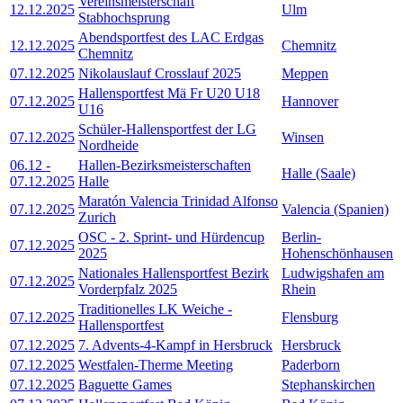
Vereinsmeisterschaft
12.12.2025
Ulm
Stabhochsprung
Abendsportfest des LAC Erdgas
12.12.2025
Chemnitz
Chemnitz
07.12.2025
Nikolauslauf Crosslauf 2025
Meppen
Hallensportfest Mä Fr U20 U18
07.12.2025
Hannover
U16
Schüler-Hallensportfest der LG
07.12.2025
Winsen
Nordheide
06.12
-
Hallen-Bezirksmeisterschaften
Halle (Saale)
07.12.2025
Halle
Maratón Valencia Trinidad Alfonso
07.12.2025
Valencia (Spanien)
Zurich
OSC - 2. Sprint- und Hürdencup
Berlin-
07.12.2025
2025
Hohenschönhausen
Nationales Hallensportfest Bezirk
Ludwigshafen am
07.12.2025
Vorderpfalz 2025
Rhein
Traditionelles LK Weiche -
07.12.2025
Flensburg
Hallensportfest
07.12.2025
7. Advents-4-Kampf in Hersbruck
Hersbruck
07.12.2025
Westfalen-Therme Meeting
Paderborn
07.12.2025
Baguette Games
Stephanskirchen