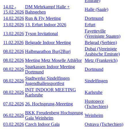
Emirate)
14.02
-
DM Mehrkampf Halle +
Halle (Saale)
15.02.2026
Bahngehen
14.02.2026
Run & Fly Meeting
Dortmund
13.02.2026
13. Erfurt Indoor 2026
Erfurt
Fayetteville
13.02.2026
Tyson Invitational
(Vereinigte Staaten)
11.02.2026
Belgrade Indoor Meeting
Belgrad (Serbien)
Dubai (Vereinigte
08.02.2026
Halbmarathon Burj2Burj
Arabische Emirate)
08.02.2026
Meeting Metz Moselle Athlélor
Metz (Frankreich)
Sparkassen Indoor Meeting
08.02.2026
Dortmund
Dortmund
Stadtwerke Sindelfingen
08.02.2026
Sindelfingen
Jugendhallensportfest
INIT INDOOR MEETING
08.02.2026
Karlsruhe
Karlsruhe
Hustopece
07.02.2026
26. Hochsprung-Meeeting
(Tschechien)
BKK Freudenberg Hochsprung
06.02.2026
Weinheim
Gala Weinheim
03.02.2026
Czech Indoor Gala
Ostrava (Tschechien)