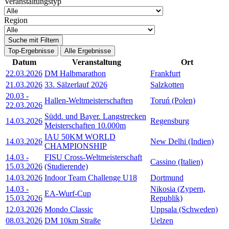
Veranstaltungstyp
Region
Suche mit Filtern
Top-Ergebnisse
Alle Ergebnisse
Datum
Veranstaltung
Ort
22.03.2026
DM Halbmarathon
Frankfurt
21.03.2026
33. Sälzerlauf 2026
Salzkotten
20.03
-
Hallen-Weltmeisterschaften
Toruń (Polen)
22.03.2026
Südd. und Bayer. Langstrecken
14.03.2026
Regensburg
Meisterschaften 10.000m
IAU 50KM WORLD
14.03.2026
New Delhi (Indien)
CHAMPIONSHIP
14.03
-
FISU Cross-Weltmeisterschaft
Cassino (Italien)
15.03.2026
(Studierende)
14.03.2026
Indoor Team Challenge U18
Dortmund
14.03
-
Nikosia (Zypern,
EA-Wurf-Cup
15.03.2026
Republik)
12.03.2026
Mondo Classic
Uppsala (Schweden)
08.03.2026
DM 10km Straße
Uelzen