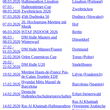
08.03.2026
Halbmarathon Lissabon
Lissabon (Portugal)
07.03
-
Hallenstürmer-Cup
Zweibrücken
08.03.2026
Zweibrücken 2026
07.03.2026
45th Dudinska 50
Dudince (Slowakei)
26. Hochsprung-Meeting mit
07.03.2026
Hof
Musik
06.03.2026
ISTAF INDOOR 2026
Berlin
06.03
-
DM Halle Masters und
Düsseldorf
08.03.2026
Winterwurf
27.02
-
DM Halle Männer/Frauen
Dortmund
01.03.2026
22.02.2026
Orlen Copernicus Cup
Torun (Polen)
20.02
-
DM Halle U20
Sindelfingen
22.02.2026
Meeting Hauts-de-France Pas-
19.02.2026
Liévin (Frankreich)
de-Calais Trophée EDF
Hyundai Mitja Marató de
15.02.2026
Barcelona (Spanien)
Barcelona
Deutsche
14.02.2026
Erfurt-Steigerwald
Hallenhochschulmeisterschaften
Ras Al Khaimah
14.02.2026
Ras Al Khaimah-Halbmarathon
(Vereinigte Arabische