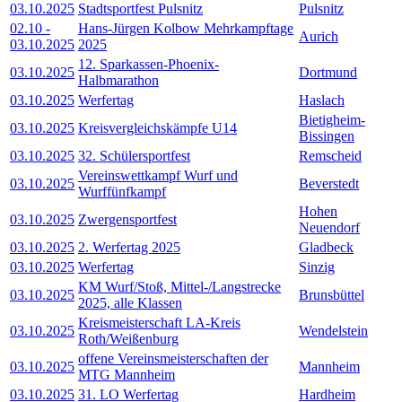
03.10.2025
Stadtsportfest Pulsnitz
Pulsnitz
02.10
-
Hans-Jürgen Kolbow Mehrkampftage
Aurich
03.10.2025
2025
12. Sparkassen-Phoenix-
03.10.2025
Dortmund
Halbmarathon
03.10.2025
Werfertag
Haslach
Bietigheim-
03.10.2025
Kreisvergleichskämpfe U14
Bissingen
03.10.2025
32. Schülersportfest
Remscheid
Vereinswettkampf Wurf und
03.10.2025
Beverstedt
Wurffünfkampf
Hohen
03.10.2025
Zwergensportfest
Neuendorf
03.10.2025
2. Werfertag 2025
Gladbeck
03.10.2025
Werfertag
Sinzig
KM Wurf/Stoß, Mittel-/Langstrecke
03.10.2025
Brunsbüttel
2025, alle Klassen
Kreismeisterschaft LA-Kreis
03.10.2025
Wendelstein
Roth/Weißenburg
offene Vereinsmeisterschaften der
03.10.2025
Mannheim
MTG Mannheim
03.10.2025
31. LO Werfertag
Hardheim