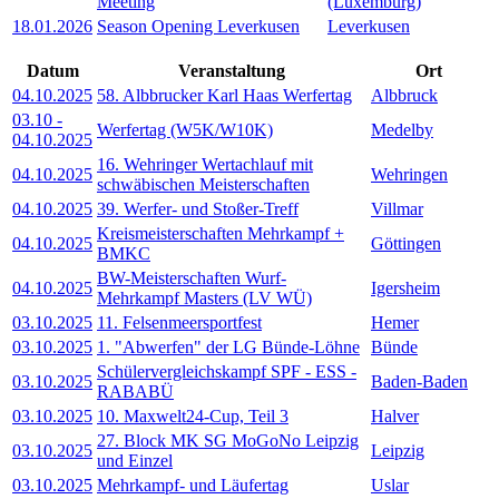
Meeting
(Luxemburg)
18.01.2026
Season Opening Leverkusen
Leverkusen
Datum
Veranstaltung
Ort
04.10.2025
58. Albbrucker Karl Haas Werfertag
Albbruck
03.10
-
Werfertag (W5K/W10K)
Medelby
04.10.2025
16. Wehringer Wertachlauf mit
04.10.2025
Wehringen
schwäbischen Meisterschaften
04.10.2025
39. Werfer- und Stoßer-Treff
Villmar
Kreismeisterschaften Mehrkampf +
04.10.2025
Göttingen
BMKC
BW-Meisterschaften Wurf-
04.10.2025
Igersheim
Mehrkampf Masters (LV WÜ)
03.10.2025
11. Felsenmeersportfest
Hemer
03.10.2025
1. "Abwerfen" der LG Bünde-Löhne
Bünde
Schülervergleichskampf SPF - ESS -
03.10.2025
Baden-Baden
RABABÜ
03.10.2025
10. Maxwelt24-Cup, Teil 3
Halver
27. Block MK SG MoGoNo Leipzig
03.10.2025
Leipzig
und Einzel
03.10.2025
Mehrkampf- und Läufertag
Uslar