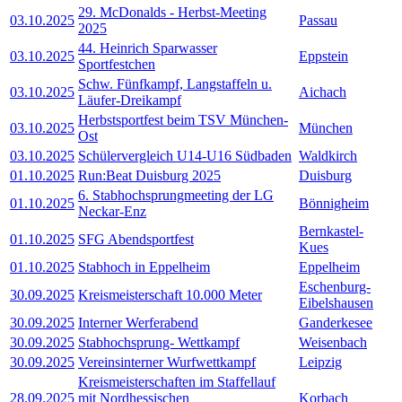
29. McDonalds - Herbst-Meeting
03.10.2025
Passau
2025
44. Heinrich Sparwasser
03.10.2025
Eppstein
Sportfestchen
Schw. Fünfkampf, Langstaffeln u.
03.10.2025
Aichach
Läufer-Dreikampf
Herbstsportfest beim TSV München-
03.10.2025
München
Ost
03.10.2025
Schülervergleich U14-U16 Südbaden
Waldkirch
01.10.2025
Run:Beat Duisburg 2025
Duisburg
6. Stabhochsprungmeeting der LG
01.10.2025
Bönnigheim
Neckar-Enz
Bernkastel-
01.10.2025
SFG Abendsportfest
Kues
01.10.2025
Stabhoch in Eppelheim
Eppelheim
Eschenburg-
30.09.2025
Kreismeisterschaft 10.000 Meter
Eibelshausen
30.09.2025
Interner Werferabend
Ganderkesee
30.09.2025
Stabhochsprung- Wettkampf
Weisenbach
30.09.2025
Vereinsinterner Wurfwettkampf
Leipzig
Kreismeisterschaften im Staffellauf
28.09.2025
mit Nordhessischen
Korbach