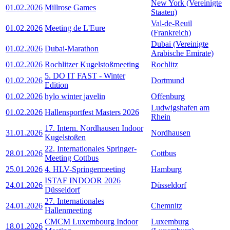
New York (Vereinigte
01.02.2026
Millrose Games
Staaten)
Val-de-Reuil
01.02.2026
Meeting de L'Eure
(Frankreich)
Dubai (Vereinigte
01.02.2026
Dubai-Marathon
Arabische Emirate)
01.02.2026
Rochlitzer Kugelstoßmeeting
Rochlitz
5. DO IT FAST - Winter
01.02.2026
Dortmund
Edition
01.02.2026
hylo winter javelin
Offenburg
Ludwigshafen am
01.02.2026
Hallensportfest Masters 2026
Rhein
17. Intern. Nordhausen Indoor
31.01.2026
Nordhausen
Kugelstoßen
22. Internationales Springer-
28.01.2026
Cottbus
Meeting Cottbus
25.01.2026
4. HLV-Springermeeting
Hamburg
ISTAF INDOOR 2026
24.01.2026
Düsseldorf
Düsseldorf
27. Internationales
24.01.2026
Chemnitz
Hallenmeeting
CMCM Luxembourg Indoor
Luxemburg
18.01.2026