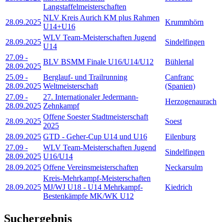
Langstaffelmeisterschaften
NLV Kreis Aurich KM plus Rahmen
28.09.2025
Krummhörn
U14+U16
WLV Team-Meisterschaften Jugend
28.09.2025
Sindelfingen
U14
27.09
-
BLV BSMM Finale U16/U14/U12
Bühlertal
28.09.2025
25.09
-
Berglauf- und Trailrunning
Canfranc
28.09.2025
Weltmeisterschaft
(Spanien)
27.09
-
27. Internationaler Jedermann-
Herzogenaurach
28.09.2025
Zehnkampf
Offene Soester Stadtmeisterschaft
28.09.2025
Soest
2025
28.09.2025
GTD - Geher-Cup U14 und U16
Eilenburg
27.09
-
WLV Team-Meisterschaften Jugend
Sindelfingen
28.09.2025
U16/U14
28.09.2025
Offene Vereinsmeisterschaften
Neckarsulm
Kreis-Mehrkampf-Meisterschaften
28.09.2025
MJ/WJ U18 - U14 Mehrkampf-
Kiedrich
Bestenkämpfe MK/WK U12
Suchergebnis