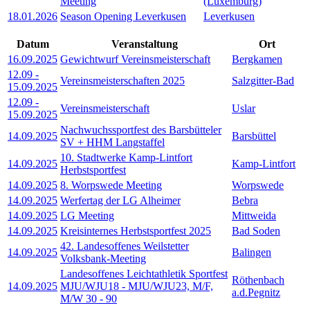
Meeting
(Luxemburg)
18.01.2026
Season Opening Leverkusen
Leverkusen
Datum
Veranstaltung
Ort
16.09.2025
Gewichtwurf Vereinsmeisterschaft
Bergkamen
12.09
-
Vereinsmeisterschaften 2025
Salzgitter-Bad
15.09.2025
12.09
-
Vereinsmeisterschaft
Uslar
15.09.2025
Nachwuchssportfest des Barsbütteler
14.09.2025
Barsbüttel
SV + HHM Langstaffel
10. Stadtwerke Kamp-Lintfort
14.09.2025
Kamp-Lintfort
Herbstsportfest
14.09.2025
8. Worpswede Meeting
Worpswede
14.09.2025
Werfertag der LG Alheimer
Bebra
14.09.2025
LG Meeting
Mittweida
14.09.2025
Kreisinternes Herbstsportfest 2025
Bad Soden
42. Landesoffenes Weilstetter
14.09.2025
Balingen
Volksbank-Meeting
Landesoffenes Leichtathletik Sportfest
Röthenbach
14.09.2025
MJU/WJU18 - MJU/WJU23, M/F,
a.d.Pegnitz
M/W 30 - 90