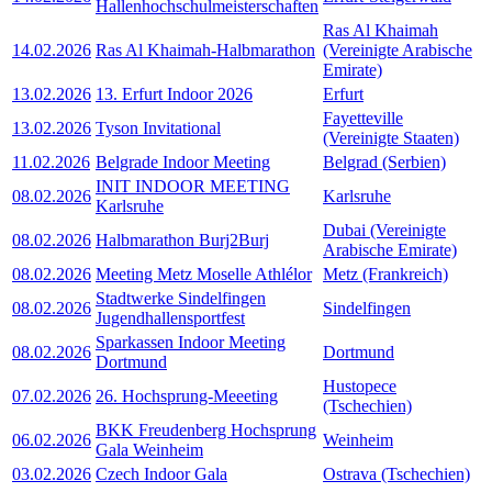
Hallenhochschulmeisterschaften
Ras Al Khaimah
14.02.2026
Ras Al Khaimah-Halbmarathon
(Vereinigte Arabische
Emirate)
13.02.2026
13. Erfurt Indoor 2026
Erfurt
Fayetteville
13.02.2026
Tyson Invitational
(Vereinigte Staaten)
11.02.2026
Belgrade Indoor Meeting
Belgrad (Serbien)
INIT INDOOR MEETING
08.02.2026
Karlsruhe
Karlsruhe
Dubai (Vereinigte
08.02.2026
Halbmarathon Burj2Burj
Arabische Emirate)
08.02.2026
Meeting Metz Moselle Athlélor
Metz (Frankreich)
Stadtwerke Sindelfingen
08.02.2026
Sindelfingen
Jugendhallensportfest
Sparkassen Indoor Meeting
08.02.2026
Dortmund
Dortmund
Hustopece
07.02.2026
26. Hochsprung-Meeeting
(Tschechien)
BKK Freudenberg Hochsprung
06.02.2026
Weinheim
Gala Weinheim
03.02.2026
Czech Indoor Gala
Ostrava (Tschechien)