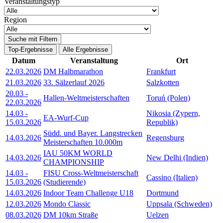
Veranstaltungstyp
Region
Suche mit Filtern
Top-Ergebnisse
Alle Ergebnisse
Datum
Veranstaltung
Ort
22.03.2026
DM Halbmarathon
Frankfurt
21.03.2026
33. Sälzerlauf 2026
Salzkotten
20.03
-
Hallen-Weltmeisterschaften
Toruń (Polen)
22.03.2026
14.03
-
Nikosia (Zypern,
EA-Wurf-Cup
15.03.2026
Republik)
Südd. und Bayer. Langstrecken
14.03.2026
Regensburg
Meisterschaften 10.000m
IAU 50KM WORLD
14.03.2026
New Delhi (Indien)
CHAMPIONSHIP
14.03
-
FISU Cross-Weltmeisterschaft
Cassino (Italien)
15.03.2026
(Studierende)
14.03.2026
Indoor Team Challenge U18
Dortmund
12.03.2026
Mondo Classic
Uppsala (Schweden)
08.03.2026
DM 10km Straße
Uelzen