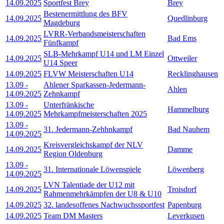
14.09.2025
Sportfest Brey
Brey
Bestenermittlung des BFV
14.09.2025
Quedlinburg
Magdeburg
LVRR-Verbandsmeisterschaften
14.09.2025
Bad Ems
Fünfkampf
SLB-Mehrkampf U14 und LM Einzel
14.09.2025
Ottweiler
U14 Speer
14.09.2025
FLVW Meisterschaften U14
Recklinghausen
13.09
-
Ahlener Sparkassen-Jedermann-
Ahlen
14.09.2025
Zehnkampf
13.09
-
Unterfränkische
Hammelburg
14.09.2025
Mehrkampfmeisterschaften 2025
13.09
-
31. Jedermann-Zehhnkampf
Bad Nauhem
14.09.2025
Kreisvergleichskampf der NLV
14.09.2025
Damme
Region Oldenburg
13.09
-
31. Internationale Löwenspiele
Löwenberg
14.09.2025
LVN Talentiade der U12 mit
14.09.2025
Troisdorf
Rahmenmehrkämpfen der U8 & U10
14.09.2025
32. landesoffenes Nachwuchssportfest
Papenburg
14.09.2025
Team DM Masters
Leverkusen