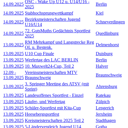
OSC - Wake Up U12 u. U14/U16 -
14.09.2025
Berlin
2025
14.09.2025
Stabhochsprungwettkampf
Kiel
Bezirksmeisterschaften Jugend
14.09.2025
Schneverdingen
U16/U14
72. GutsMuths Gedächtnis Sportfest
14.09.2025
Quedlinburg
2025
RM Mehrkampf und Langstrecke Reg
13.09.2025
Delmenhorst
OL u. Bestenk.
13.09.2025
U10 Cup Finale
Duisburg
13.09.2025
Werfertag des LAC BERLIN
Berlin
13.09.2025
10. Maxwelt24-Cup, Teil 2
Halver
12.09
-
Vereinsmeisterschaften MTV
Braunschweig
13.09.2025
Braunschweig
3. Springer Meeting des ATSV (mit
13.09.2025
Ahrensburg
Sprint)
13.09.2025
Landesoffenes Sportfest - Einzel
Ratekau
13.09.2025
Läufer- und Werfertag
Zülpich
13.09.2025
Schüler-Sportfest mit Kita-Cup
Lengerich
13.09.2025
Heesebergsportfest
Jerxheim
13.09.2025
Kreismeisterschaften 2025 Teil 2
Stadthagen
13.09.2025
5-Ländervergleich Jugend U14
Gotha