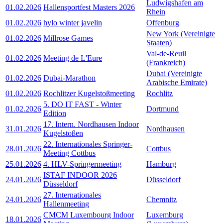
Ludwigshafen am
01.02.2026
Hallensportfest Masters 2026
Rhein
01.02.2026
hylo winter javelin
Offenburg
New York (Vereinigte
01.02.2026
Millrose Games
Staaten)
Val-de-Reuil
01.02.2026
Meeting de L'Eure
(Frankreich)
Dubai (Vereinigte
01.02.2026
Dubai-Marathon
Arabische Emirate)
01.02.2026
Rochlitzer Kugelstoßmeeting
Rochlitz
5. DO IT FAST - Winter
01.02.2026
Dortmund
Edition
17. Intern. Nordhausen Indoor
31.01.2026
Nordhausen
Kugelstoßen
22. Internationales Springer-
28.01.2026
Cottbus
Meeting Cottbus
25.01.2026
4. HLV-Springermeeting
Hamburg
ISTAF INDOOR 2026
24.01.2026
Düsseldorf
Düsseldorf
27. Internationales
24.01.2026
Chemnitz
Hallenmeeting
CMCM Luxembourg Indoor
Luxemburg
18.01.2026