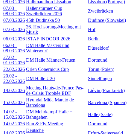
08.03.2026
Halbmarathon Lissabon
Lissabon (Portugal)
07.03
-
Hallenstürmer-Cup
Zweibrücken
08.03.2026
Zweibrücken 2026
07.03.2026
45th Dudinska 50
Dudince (Slowakei)
26. Hochsprung-Meeting mit
07.03.2026
Hof
Musik
06.03.2026
ISTAF INDOOR 2026
Berlin
06.03
-
DM Halle Masters und
Düsseldorf
08.03.2026
Winterwurf
27.02
-
DM Halle Männer/Frauen
Dortmund
01.03.2026
22.02.2026
Orlen Copernicus Cup
Torun (Polen)
20.02
-
DM Halle U20
Sindelfingen
22.02.2026
Meeting Hauts-de-France Pas-
19.02.2026
Liévin (Frankreich)
de-Calais Trophée EDF
Hyundai Mitja Marató de
15.02.2026
Barcelona (Spanien)
Barcelona
14.02
-
DM Mehrkampf Halle +
Halle (Saale)
15.02.2026
Bahngehen
14.02.2026
Run & Fly Meeting
Dortmund
Deutsche
14.02.2026
Erfurt-Steigerwald