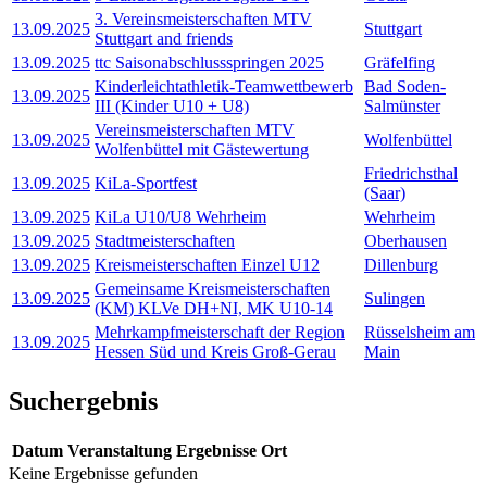
3. Vereinsmeisterschaften MTV
13.09.2025
Stuttgart
Stuttgart and friends
13.09.2025
ttc Saisonabschlussspringen 2025
Gräfelfing
Kinderleichtathletik-Teamwettbewerb
Bad Soden-
13.09.2025
III (Kinder U10 + U8)
Salmünster
Vereinsmeisterschaften MTV
13.09.2025
Wolfenbüttel
Wolfenbüttel mit Gästewertung
Friedrichsthal
13.09.2025
KiLa-Sportfest
(Saar)
13.09.2025
KiLa U10/U8 Wehrheim
Wehrheim
13.09.2025
Stadtmeisterschaften
Oberhausen
13.09.2025
Kreismeisterschaften Einzel U12
Dillenburg
Gemeinsame Kreismeisterschaften
13.09.2025
Sulingen
(KM) KLVe DH+NI, MK U10-14
Mehrkampfmeisterschaft der Region
Rüsselsheim am
13.09.2025
Hessen Süd und Kreis Groß-Gerau
Main
Suchergebnis
Datum
Veranstaltung
Ergebnisse
Ort
Keine Ergebnisse gefunden