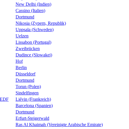
New Delhi (Indien)
Cassino (Italien)
Dortmund
Nikosia (Zypern, Republik)
Uppsala (Schweden)
Uelzen
Lissabon (Portugal)
Zweibrücken
Dudince (Slowakei)
Hof
Berlin
Düsseldorf
Dortmund
Torun (Polen)
Sindelfingen
e EDF
Liévin (Frankreich)
Barcelona (Spanien)
Dortmund
Erfurt-Steigerwald
Ras Al Khaimah (Vereinigte Arabische Emirate)