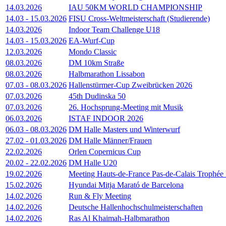
14.03.2026
IAU 50KM WORLD CHAMPIONSHIP
14.03
-
15.03.2026
FISU Cross-Weltmeisterschaft (Studierende)
14.03.2026
Indoor Team Challenge U18
14.03
-
15.03.2026
EA-Wurf-Cup
12.03.2026
Mondo Classic
08.03.2026
DM 10km Straße
08.03.2026
Halbmarathon Lissabon
07.03
-
08.03.2026
Hallenstürmer-Cup Zweibrücken 2026
07.03.2026
45th Dudinska 50
07.03.2026
26. Hochsprung-Meeting mit Musik
06.03.2026
ISTAF INDOOR 2026
06.03
-
08.03.2026
DM Halle Masters und Winterwurf
27.02
-
01.03.2026
DM Halle Männer/Frauen
22.02.2026
Orlen Copernicus Cup
20.02
-
22.02.2026
DM Halle U20
19.02.2026
Meeting Hauts-de-France Pas-de-Calais Trophé
15.02.2026
Hyundai Mitja Marató de Barcelona
14.02.2026
Run & Fly Meeting
14.02.2026
Deutsche Hallenhochschulmeisterschaften
14.02.2026
Ras Al Khaimah-Halbmarathon