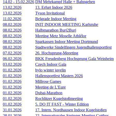
14.02
-
15.02.2026
DM Mehrkampf Halle + Bahngehen
13.02.2026
13. Erfurt Indoor 2026
13.02.2026
Tyson Invitational
11.02.2026
Belgrade Indoor Meeting
08.02.2026
INIT INDOOR MEETING Karlsruhe
08.02.2026
Halbmarathon Burj2Burj
08.02.2026
Meeting Metz Moselle Athlélor
08.02.2026
Sparkassen Indoor Meeting Dortmund
08.02.2026
Stadtwerke Sindelfingen Jugendhallensportfest
07.02.2026
26. Hochsprung-Meeeting
06.02.2026
BKK Freudenberg Hochsprung Gala Weinheim
03.02.2026
Czech Indoor Gala
01.02.2026
hylo winter javelin
01.02.2026
Hallensportfest Masters 2026
01.02.2026
Millrose Games
01.02.2026
Meeting de L'Eure
01.02.2026
Dubai-Marathon
01.02.2026
Rochlitzer Kugelstoßmeeting
01.02.2026
5. DO IT FAST - Winter Edition
31.01.2026
17. Intern. Nordhausen Indoor Kugelstoßen
28.01.2026
22. Internationales Springer-Meeting Cottbus