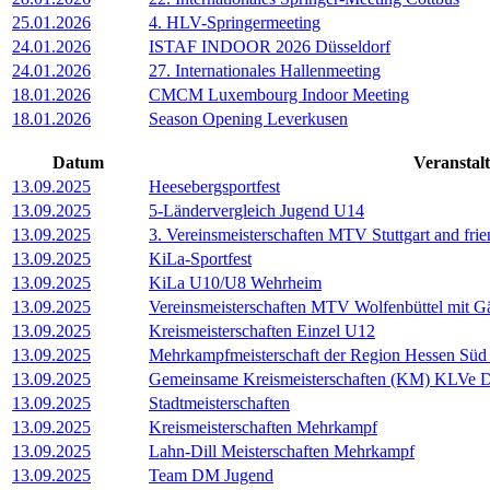
25.01.2026
4. HLV-Springermeeting
24.01.2026
ISTAF INDOOR 2026 Düsseldorf
24.01.2026
27. Internationales Hallenmeeting
18.01.2026
CMCM Luxembourg Indoor Meeting
18.01.2026
Season Opening Leverkusen
Datum
Veranstal
13.09.2025
Heesebergsportfest
13.09.2025
5-Ländervergleich Jugend U14
13.09.2025
3. Vereinsmeisterschaften MTV Stuttgart and frie
13.09.2025
KiLa-Sportfest
13.09.2025
KiLa U10/U8 Wehrheim
13.09.2025
Vereinsmeisterschaften MTV Wolfenbüttel mit G
13.09.2025
Kreismeisterschaften Einzel U12
13.09.2025
Mehrkampfmeisterschaft der Region Hessen Süd
13.09.2025
Gemeinsame Kreismeisterschaften (KM) KLVe
13.09.2025
Stadtmeisterschaften
13.09.2025
Kreismeisterschaften Mehrkampf
13.09.2025
Lahn-Dill Meisterschaften Mehrkampf
13.09.2025
Team DM Jugend