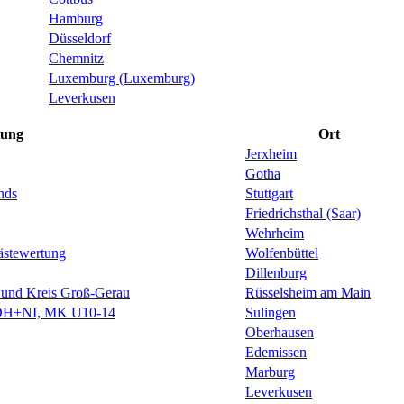
Hamburg
Düsseldorf
Chemnitz
Luxemburg (Luxemburg)
Leverkusen
tung
Ort
Jerxheim
Gotha
nds
Stuttgart
Friedrichsthal (Saar)
Wehrheim
ästewertung
Wolfenbüttel
Dillenburg
 und Kreis Groß-Gerau
Rüsselsheim am Main
 DH+NI, MK U10-14
Sulingen
Oberhausen
Edemissen
Marburg
Leverkusen