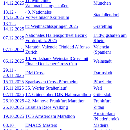
11. Münchner
14.12.2025
München
Weihnachtskugelstoßen
13.12
-
40. Nationales
Stadtallendorf
14.12.2025
Vorweihnachtskriterium
13.12
-
ttc Weihnachtsspringen 2025
Gräfelfing
14.12.2025
Nationales Hallensportfest Bezirk
Ludwigshafen am
07.12.2025
Vorderpfalz 2025
Rhein
Maratón Valencia Trinidad Alfonso
Valencia
07.12.2025
Zurich
(Spanien)
10. Volksbank WeinstadtCross mit
06.12.2025
Weinstadt
Finale Deutscher Cross Cup
29.11
-
DM Cross
Darmstadt
30.11.2025
15.11.2025
Sparkassen Cross Pforzheim
Pforzheim
15.11.2025
35. Werler Straßenlauf
Werl
02.11.2025
12. Gütersloher DJK Halbmarathon
Gütersloh
26.10.2025
42. Mainova Frankfurt Marathon
Frankfurt
25.10.2025
Lusatian Race Walking
Zittau
Amsterdam
19.10.2025
TCS Amsterdam Marathon
(Niederlande)
08.10
-
EMACS Masters
Madeira