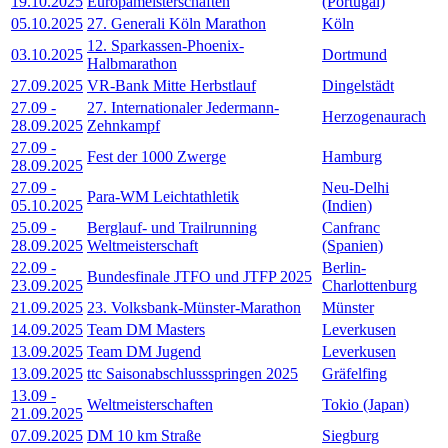
19.10.2025
Europameisterschaften
(Portugal)
05.10.2025
27. Generali Köln Marathon
Köln
12. Sparkassen-Phoenix-
03.10.2025
Dortmund
Halbmarathon
27.09.2025
VR-Bank Mitte Herbstlauf
Dingelstädt
27.09
-
27. Internationaler Jedermann-
Herzogenaurach
28.09.2025
Zehnkampf
27.09
-
Fest der 1000 Zwerge
Hamburg
28.09.2025
27.09
-
Neu-Delhi
Para-WM Leichtathletik
05.10.2025
(Indien)
25.09
-
Berglauf- und Trailrunning
Canfranc
28.09.2025
Weltmeisterschaft
(Spanien)
22.09
-
Berlin-
Bundesfinale JTFO und JTFP 2025
23.09.2025
Charlottenburg
21.09.2025
23. Volksbank-Münster-Marathon
Münster
14.09.2025
Team DM Masters
Leverkusen
13.09.2025
Team DM Jugend
Leverkusen
13.09.2025
ttc Saisonabschlussspringen 2025
Gräfelfing
13.09
-
Weltmeisterschaften
Tokio (Japan)
21.09.2025
07.09.2025
DM 10 km Straße
Siegburg