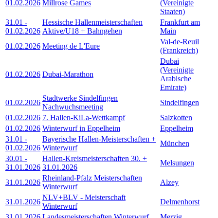
01.02.2026
Millrose Games
(Vereinigte
Staaten)
31.01
-
Hessische Hallenmeisterschaften
Frankfurt am
01.02.2026
Aktive/U18 + Bahngehen
Main
Val-de-Reuil
01.02.2026
Meeting de L'Eure
(Frankreich)
Dubai
(Vereinigte
01.02.2026
Dubai-Marathon
Arabische
Emirate)
Stadtwerke Sindelfingen
01.02.2026
Sindelfingen
Nachwuchsmeeting
01.02.2026
7. Hallen-KiLa-Wettkampf
Salzkotten
01.02.2026
Winterwurf in Eppelheim
Eppelheim
31.01
-
Bayerische Hallen-Meisterschaften +
München
01.02.2026
Winterwurf
30.01
-
Hallen-Kreismeisterschaften 30. +
Melsungen
31.01.2026
31.01.2026
Rheinland-Pfalz Meisterschaften
31.01.2026
Alzey
Winterwurf
NLV+BLV - Meisterschaft
31.01.2026
Delmenhorst
Winterwurf
31.01.2026
Landesmeisterschaften Winterwurf
Merzig