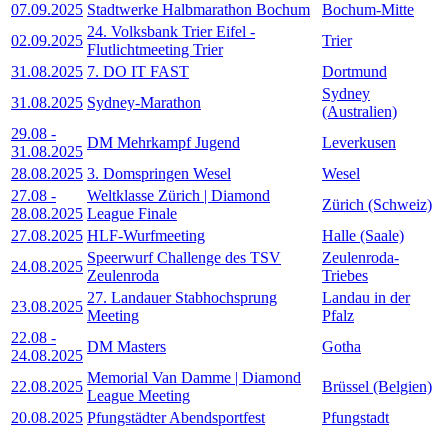
07.09.2025
Stadtwerke Halbmarathon Bochum
Bochum-Mitte
24. Volksbank Trier Eifel -
02.09.2025
Trier
Flutlichtmeeting Trier
31.08.2025
7. DO IT FAST
Dortmund
Sydney
31.08.2025
Sydney-Marathon
(Australien)
29.08
-
DM Mehrkampf Jugend
Leverkusen
31.08.2025
28.08.2025
3. Domspringen Wesel
Wesel
27.08
-
Weltklasse Zürich | Diamond
Zürich (Schweiz)
28.08.2025
League Finale
27.08.2025
HLF-Wurfmeeting
Halle (Saale)
Speerwurf Challenge des TSV
Zeulenroda-
24.08.2025
Zeulenroda
Triebes
27. Landauer Stabhochsprung
Landau in der
23.08.2025
Meeting
Pfalz
22.08
-
DM Masters
Gotha
24.08.2025
Memorial Van Damme | Diamond
22.08.2025
Brüssel (Belgien)
League Meeting
20.08.2025
Pfungstädter Abendsportfest
Pfungstadt