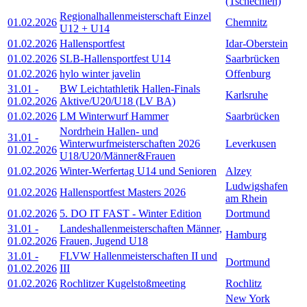
(Tschechien)
Regionalhallenmeisterschaft Einzel
01.02.2026
Chemnitz
U12 + U14
01.02.2026
Hallensportfest
Idar-Oberstein
01.02.2026
SLB-Hallensportfest U14
Saarbrücken
01.02.2026
hylo winter javelin
Offenburg
31.01
-
BW Leichtathletik Hallen-Finals
Karlsruhe
01.02.2026
Aktive/U20/U18 (LV BA)
01.02.2026
LM Winterwurf Hammer
Saarbrücken
Nordrhein Hallen- und
31.01
-
Winterwurfmeisterschaften 2026
Leverkusen
01.02.2026
U18/U20/Männer&Frauen
01.02.2026
Winter-Werfertag U14 und Senioren
Alzey
Ludwigshafen
01.02.2026
Hallensportfest Masters 2026
am Rhein
01.02.2026
5. DO IT FAST - Winter Edition
Dortmund
31.01
-
Landeshallenmeisterschaften Männer,
Hamburg
01.02.2026
Frauen, Jugend U18
31.01
-
FLVW Hallenmeisterschaften II und
Dortmund
01.02.2026
III
01.02.2026
Rochlitzer Kugelstoßmeeting
Rochlitz
New York