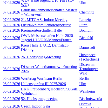
WLV Halle Jugend U16 Teil I (LV
07.02.2026
Ulm
WÜ)
Landeshallenmeisterschaften Masters
07.02.2026
Chemnitz
+ Winterwurf
07.02.2026
21. MITGAS- Indoor Meeting
Leipzig
07.02.2026
Dieter-Krumm Seniorensportfest
Fürth
07.02.2026
Kreismeisterschaften Halle
Bochum
OWL-Meisterschaften Halle 2026-
07.02.2026
Bielefeld
Jugend U18/U20/Männer/Frauen
Kreis Halle 1, U12, Darmstadt-
07.02.2026
Darmstadt
Dieburg
Hustopece
07.02.2026
26. Hochsprung-Meeeting
(Tschechien)
Dissen am
Dissener Winterhammerwurfmeeting
06.02.2026
Teutoburger
2026
Wald
06.02.2026
Werfertag Wurfteam Berlin
Berlin
06.02.2026
Hallensportfest III 2025/2026
Ulm
BKK Freudenberg Hochsprung Gala
06.02.2026
Weinheim
Weinheim
03.02.2026
52. Hochsprungmeeting
Bischofswerda
Ostrava
03.02.2026
Czech Indoor Gala