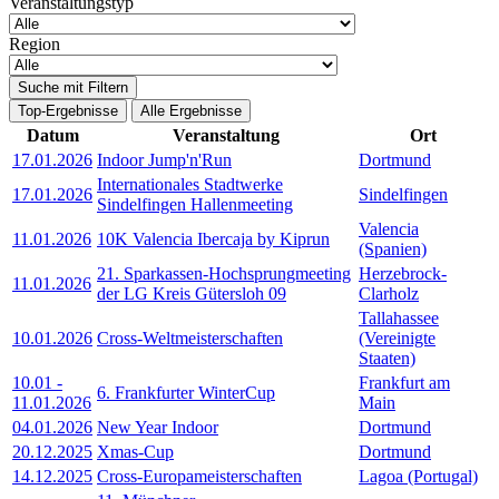
Veranstaltungstyp
Region
Suche mit Filtern
Top-Ergebnisse
Alle Ergebnisse
Datum
Veranstaltung
Ort
17.01.2026
Indoor Jump'n'Run
Dortmund
Internationales Stadtwerke
17.01.2026
Sindelfingen
Sindelfingen Hallenmeeting
Valencia
11.01.2026
10K Valencia Ibercaja by Kiprun
(Spanien)
21. Sparkassen-Hochsprungmeeting
Herzebrock-
11.01.2026
der LG Kreis Gütersloh 09
Clarholz
Tallahassee
10.01.2026
Cross-Weltmeisterschaften
(Vereinigte
Staaten)
10.01
-
Frankfurt am
6. Frankfurter WinterCup
11.01.2026
Main
04.01.2026
New Year Indoor
Dortmund
20.12.2025
Xmas-Cup
Dortmund
14.12.2025
Cross-Europameisterschaften
Lagoa (Portugal)