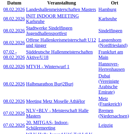
Datum
Veranstaltung
Ort
08.02.2026
Landeshallenmeisterschaften Masters
Hamburg
INIT INDOOR MEETING
08.02.2026
Karlsruhe
Karlsruhe
Stadtwerke Sindelfingen
08.02.2026
Sindelfingen
Jugendhallensportfest
Offene Hallenkreismeisterschaft U12
Langenhorn
08.02.2026
und jünger
(Nordfriesland)
07.02
-
Süddeutsche Hallenmeisterschaften
Frankfurt am
08.02.2026
Aktive/U18
Main
Hannover-
08.02.2026
MTVH - Winterwurf 1
Herrenhausen
Dubai
(Vereinigte
08.02.2026
Halbmarathon Burj2Burj
Arabische
Emirate)
Metz
08.02.2026
Meeting Metz Moselle Athlélor
(Frankreich)
NLV+BLV - Meisterschaft Halle
Bremen
07.02.2026
Masters
(Niedersachsen)
20. MITGAS- Indoor-
07.02.2026
Leipzig
Schülermeeting