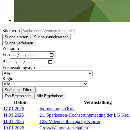
Stichwort
Suche starten
Suche zurücksetzen
Suche verfeinern
Zeitraum
Von
Bis
Veranstaltungstyp
Region
Suche mit Filtern
Top-Ergebnisse
Alle Ergebnisse
Datum
Veranstaltung
17.01.2026
Indoor Jump'n'Run
11.01.2026
21. Sparkassen-Hochsprungmeeting der LG Kreis
11.01.2026
10K Valencia Ibercaja by Kiprun
10.01.2026
Cross-Weltmeisterschaften