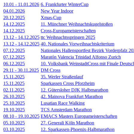
10.01
-
11.01.2026
6. Frankfurter WinterCup
04.01.2026
New Year Indoor
20.12.2025
Xmas-Cup
14.12.2025
11. Münchner Weihnachtskugelstoßen
14.12.2025
Cross-Europameisterschaften
13.12
-
14.12.2025
ttc Weihnachtsspringen 2025
13.12
-
14.12.2025
40. Nationales Vorweihnachtskriterium
07.12.2025
Nationales Hallensportfest Bezirk Vorderpfalz 2
07.12.2025
Maratón Valencia Trinidad Alfonso Zurich
06.12.2025
10. Volksbank WeinstadtCross mit Finale Deutsc
29.11
-
30.11.2025
DM Cross
15.11.2025
35. Werler Straßenlauf
15.11.2025
Sparkassen Cross Pforzheim
02.11.2025
12. Gütersloher DJK Halbmarathon
26.10.2025
42. Mainova Frankfurt Marathon
25.10.2025
Lusatian Race Walking
19.10.2025
TCS Amsterdam Marathon
08.10
-
19.10.2025
EMACS Masters Europameisterschaften
05.10.2025
27. Generali Köln Marathon
03.10.2025
12. Sparkassen-Phoenix-Halbmarathon