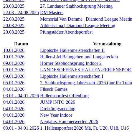
23.08.2025
27. Landauer Stabhochsprung Meeting
22.08
-
24.08.2025
DM Masters
22.08.2025
Memorial Van Damme | Diamond League Meeti
20.08.2025
Athletissima | Diamond League Meeting
20.08.2025
Pfungstädter Abendsportfest
Datum
Veranstaltung
10.01.2026
Lippische Hallenmeisterschaften II
10.01.2026
Hallen-LM Bahngehen und Langstrecken
09.01.2026
Horner Stabhochsprung Indoor 2
09.01.2026
LANDESOFFENES HALLEN-FERIENSPOR
09.01.2026
Lippische Hallenmeisterschaften I
05.01.2026
2. Stabhochsprung Jahresstart 2026 (nur für Tra
04.01.2026
Filseck Games
03.01
-
04.01.2026
Hallensportfest Offenburg
04.01.2026
JUMP INTO 2026
04.01.2026
Dreikönigsmeeting
04.01.2026
New Year Indoor
04.01.2026
Neujahrs-Hammerwerfen 2026
03.01
-
04.01.2026
1. Hallensportfest 2026 Mä, Fr, U20, U18, U16