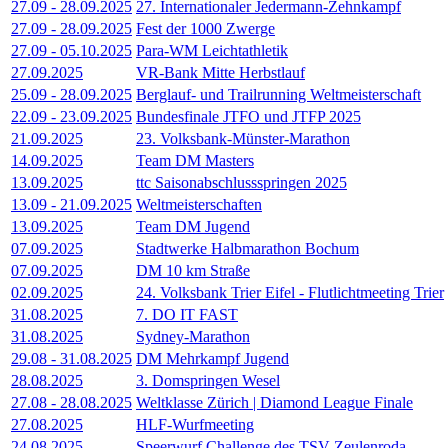
27.09
-
28.09.2025
27. Internationaler Jedermann-Zehnkampf
27.09
-
28.09.2025
Fest der 1000 Zwerge
27.09
-
05.10.2025
Para-WM Leichtathletik
27.09.2025
VR-Bank Mitte Herbstlauf
25.09
-
28.09.2025
Berglauf- und Trailrunning Weltmeisterschaft
22.09
-
23.09.2025
Bundesfinale JTFO und JTFP 2025
21.09.2025
23. Volksbank-Münster-Marathon
14.09.2025
Team DM Masters
13.09.2025
ttc Saisonabschlussspringen 2025
13.09
-
21.09.2025
Weltmeisterschaften
13.09.2025
Team DM Jugend
07.09.2025
Stadtwerke Halbmarathon Bochum
07.09.2025
DM 10 km Straße
02.09.2025
24. Volksbank Trier Eifel - Flutlichtmeeting Trier
31.08.2025
7. DO IT FAST
31.08.2025
Sydney-Marathon
29.08
-
31.08.2025
DM Mehrkampf Jugend
28.08.2025
3. Domspringen Wesel
27.08
-
28.08.2025
Weltklasse Zürich | Diamond League Finale
27.08.2025
HLF-Wurfmeeting
24.08.2025
Speerwurf Challenge des TSV Zeulenroda