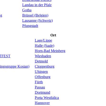
Landau in der Pfalz
Gotha
ng
Brüssel (Belgien)
Lausanne (Schweiz)
Pfungstadt
Ort
Lage/Lippe
Halle (Saale)
Horn-Bad Meinberg
TFEST
Wiesbaden
Detmold
iningsgruppe Kosian)
Cloppenburg
Uhingen
Offenburg
Fürth
Passau
Dortmund
Porta Westfalica
Hannover