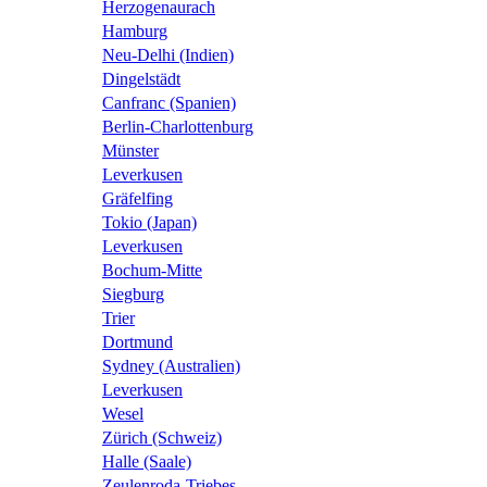
Herzogenaurach
Hamburg
Neu-Delhi (Indien)
Dingelstädt
Canfranc (Spanien)
Berlin-Charlottenburg
Münster
Leverkusen
Gräfelfing
Tokio (Japan)
Leverkusen
Bochum-Mitte
Siegburg
Trier
Dortmund
Sydney (Australien)
Leverkusen
Wesel
Zürich (Schweiz)
Halle (Saale)
Zeulenroda-Triebes