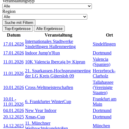
Veranstaltungstyp
Region
Suche mit Filtern
Top-Ergebnisse
Alle Ergebnisse
Datum
Veranstaltung
Ort
Internationales Stadtwerke
17.01.2026
Sindelfingen
Sindelfingen Hallenmeeting
17.01.2026
Indoor Jump'n'Run
Dortmund
Valencia
11.01.2026
10K Valencia Ibercaja by Kiprun
(Spanien)
21. Sparkassen-Hochsprungmeeting
Herzebrock-
11.01.2026
der LG Kreis Gütersloh 09
Clarholz
Tallahassee
10.01.2026
Cross-Weltmeisterschaften
(Vereinigte
Staaten)
10.01
-
Frankfurt am
6. Frankfurter WinterCup
11.01.2026
Main
04.01.2026
New Year Indoor
Dortmund
20.12.2025
Xmas-Cup
Dortmund
11. Münchner
14.12.2025
München
Weihnachtskugelstoßen