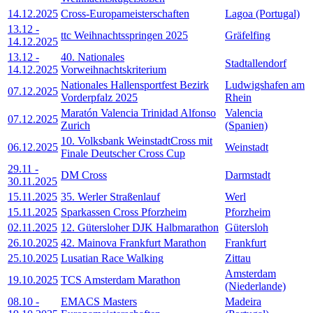
14.12.2025
Cross-Europameisterschaften
Lagoa (Portugal)
13.12
-
ttc Weihnachtsspringen 2025
Gräfelfing
14.12.2025
13.12
-
40. Nationales
Stadtallendorf
14.12.2025
Vorweihnachtskriterium
Nationales Hallensportfest Bezirk
Ludwigshafen am
07.12.2025
Vorderpfalz 2025
Rhein
Maratón Valencia Trinidad Alfonso
Valencia
07.12.2025
Zurich
(Spanien)
10. Volksbank WeinstadtCross mit
06.12.2025
Weinstadt
Finale Deutscher Cross Cup
29.11
-
DM Cross
Darmstadt
30.11.2025
15.11.2025
35. Werler Straßenlauf
Werl
15.11.2025
Sparkassen Cross Pforzheim
Pforzheim
02.11.2025
12. Gütersloher DJK Halbmarathon
Gütersloh
26.10.2025
42. Mainova Frankfurt Marathon
Frankfurt
25.10.2025
Lusatian Race Walking
Zittau
Amsterdam
19.10.2025
TCS Amsterdam Marathon
(Niederlande)
08.10
-
EMACS Masters
Madeira