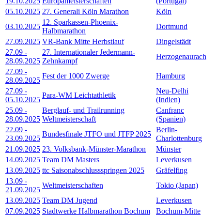
19.10.2025
Europameisterschaften
(Portugal)
05.10.2025
27. Generali Köln Marathon
Köln
12. Sparkassen-Phoenix-
03.10.2025
Dortmund
Halbmarathon
27.09.2025
VR-Bank Mitte Herbstlauf
Dingelstädt
27.09
-
27. Internationaler Jedermann-
Herzogenaurach
28.09.2025
Zehnkampf
27.09
-
Fest der 1000 Zwerge
Hamburg
28.09.2025
27.09
-
Neu-Delhi
Para-WM Leichtathletik
05.10.2025
(Indien)
25.09
-
Berglauf- und Trailrunning
Canfranc
28.09.2025
Weltmeisterschaft
(Spanien)
22.09
-
Berlin-
Bundesfinale JTFO und JTFP 2025
23.09.2025
Charlottenburg
21.09.2025
23. Volksbank-Münster-Marathon
Münster
14.09.2025
Team DM Masters
Leverkusen
13.09.2025
ttc Saisonabschlussspringen 2025
Gräfelfing
13.09
-
Weltmeisterschaften
Tokio (Japan)
21.09.2025
13.09.2025
Team DM Jugend
Leverkusen
07.09.2025
Stadtwerke Halbmarathon Bochum
Bochum-Mitte