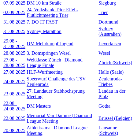
07.09.2025
DM 10 km Straße
Siegburg
24. Volksbank Trier Eifel -
02.09.2025
Trier
Flutlichtmeeting Trier
31.08.2025
7. DO IT FAST
Dortmund
Sydney
31.08.2025
Sydney-Marathon
(Australien)
29.08
-
DM Mehrkampf Jugend
Leverkusen
31.08.2025
28.08.2025
3. Domspringen Wesel
Wesel
27.08
-
Weltklasse Zürich | Diamond
Zürich (Schweiz)
28.08.2025
League Finale
27.08.2025
HLF-Wurfmeeting
Halle (Saale)
Speerwurf Challenge des TSV
Zeulenroda-
24.08.2025
Zeulenroda
Triebes
27. Landauer Stabhochsprung
Landau in der
23.08.2025
Meeting
Pfalz
22.08
-
DM Masters
Gotha
24.08.2025
Memorial Van Damme | Diamond
22.08.2025
Brüssel (Belgien)
League Meeting
Athletissima | Diamond League
Lausanne
20.08.2025
Meeting
(Schweiz)