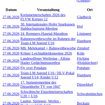
(Ungarn)
Datum
Veranstaltung
Ort
Kreismeisterschaften 2026 des
27.06.2026
Gladbeck
FLVW Kreises 12
30. Internationales Hofer Sparkassen
27.06.2026
Hof
Stabhochsprung-Meeting
27.06.2026
24. Remmers-Hasetal-Marathon
Löningen
Rahmenwettbewerbe im Rahmen der
27.06.2026
Hamburg
Team-LM Jugend U16
27.06.2026
Mfr. Mehrkampf + Bahnwettbewerbe
Zirndorf
27.06.2026
Kölner Leichtathletikmeeting 2026
Köln
Landesoffener Werfertag - Alfons
Föching
27.06.2026
Hasler Gedächtnissportfest
(Holzkirchen)
27.06.2026
Fly over Potsdam
Potsdam
Team-LM Jugend U16 / HLV-Pokal
27.06.2026
Hamburg
Jugend U14, Kinder U12
17. Springermeeting des
27.06.2026
Düsseldorf
Düsseldorfer TV von 1847
Schwäbische Einzelmeisterschaften
27.06.2026
Schwabmünchen
U20 + U16
Laufen, Springen, Werfen -
27.06.2026
Beckum