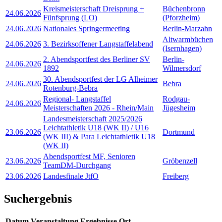
Kreismeisterschaft Dreisprung +
Büchenbronn
24.06.2026
Fünfsprung (LO)
(Pforzheim)
24.06.2026
Nationales Springermeeting
Berlin-Marzahn
Altwarmbüchen
24.06.2026
3. Bezirksoffener Langstaffelabend
(Isernhagen)
2. Abendsportfest des Berliner SV
Berlin-
24.06.2026
1892
Wilmersdorf
30. Abendsportfest der LG Alheimer
24.06.2026
Bebra
Rotenburg-Bebra
Regional- Langstaffel
Rodgau-
24.06.2026
Meisterschaften 2026 - Rhein/Main
Jügesheim
Landesmeisterschaft 2025/2026
Leichtathletik U18 (WK II) / U16
23.06.2026
Dortmund
(WK III) & Para Leichtathletik U18
(WK II)
Abendsportfest MF, Senioren
23.06.2026
Gröbenzell
TeamDM-Durchgang
23.06.2026
Landesfinale JtfO
Freiberg
Suchergebnis
Datum
Veranstaltung
Ergebnisse
Ort