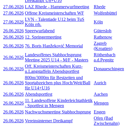
Dreikampf U8+U10
27.06.2026
LAZ Rhede - Hammerwurfmeeting
Rhede
27.06.2026
Offene Kreismeisterschaften WF
Wolfenbüttel
LVN - Talentiade U12 beim TuS
27.06.2026
Köln
Köln rrh.
26.06.2026
Speerwurfabend
Gütersloh
26.06.2026
12. Springermeeting
Rathenow
Zagreb
26.06.2026
76. Boris Hanžeković Memorial
(Kroatien)
Landesoffenes Stabhochsprung
Röthenbach
26.06.2026
Meeting 2025 U14 - M/F - Masters
a.d.Pegnitz
Off. Kreismeisterschaften Kurz-
26.06.2026
Donaueschingen
u.Langstaffeln Abendsportfest
800m/3000m für Bestzeiten und
26.06.2026
Sportabzeichen plus Hoch/Weit/Ball
Aurich
für U14+U16
26.06.2026
Abendsportfest
Aachen
11. Landesoffene Kinderleichtathletik
26.06.2026
Mengen
- Sportfest in Mengen
26.06.2026
Nachwuchsmeeting Stabhochsprung
Engen
Ofen (Bad
26.06.2026
Vereinsinterner Dreikampf
Zwischenahn)