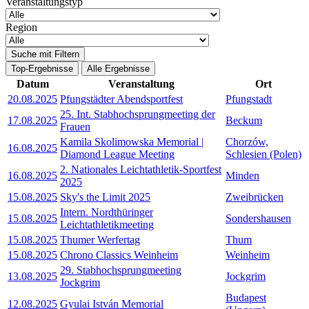
Veranstaltungstyp
Region
Suche mit Filtern
Top-Ergebnisse
Alle Ergebnisse
Datum
Veranstaltung
Ort
20.08.2025
Pfungstädter Abendsportfest
Pfungstadt
25. Int. Stabhochsprungmeeting der
17.08.2025
Beckum
Frauen
Kamila Skolimowska Memorial |
Chorzów,
16.08.2025
Diamond League Meeting
Schlesien (Polen)
2. Nationales Leichtathletik-Sportfest
16.08.2025
Minden
2025
15.08.2025
Sky's the Limit 2025
Zweibrücken
Intern. Nordthüringer
15.08.2025
Sondershausen
Leichtathletikmeeting
15.08.2025
Thumer Werfertag
Thum
15.08.2025
Chrono Classics Weinheim
Weinheim
29. Stabhochsprungmeeting
13.08.2025
Jockgrim
Jockgrim
Budapest
12.08.2025
Gyulai István Memorial