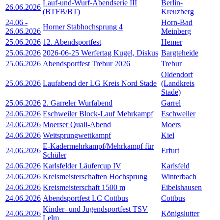
Lauf-und-Wurf-Abendserie III
Berlin-
26.06.2026
(BTFB/BT)
Kreuzberg
24.06
-
Horn-Bad
Horner Stabhochsprung 4
26.06.2026
Meinberg
25.06.2026
12. Abendsportfest
Hemer
25.06.2026
2026-06-25 Werfertag Kugel, Diskus
Bargteheide
25.06.2026
Abendsportfest Trebur 2026
Trebur
Oldendorf
25.06.2026
Laufabend der LG Kreis Nord Stade
(Landkreis
Stade)
25.06.2026
2. Garreler Wurfabend
Garrel
24.06.2026
Eschweiler Block-Lauf Mehrkampf
Eschweiler
24.06.2026
Moerser Quali-Abend
Moers
24.06.2026
Weitsprungwettkampf
Kiel
E-Kadermehrkampf/Mehrkampf für
24.06.2026
Erfurt
Schüler
24.06.2026
Karlsfelder Läufercup IV
Karlsfeld
24.06.2026
Kreismeisterschaften Hochsprung
Winterbach
24.06.2026
Kreismeisterschaft 1500 m
Eibelshausen
24.06.2026
Abendsportfest LC Cottbus
Cottbus
Kinder- und Jugendsportfest TSV
24.06.2026
Königslutter
Lelm