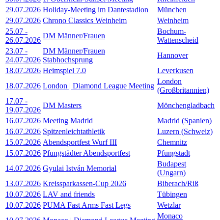
29.07.2026
Holiday-Meeting im Dantestadion
München
29.07.2026
Chrono Classics Weinheim
Weinheim
25.07
-
Bochum-
DM Männer/Frauen
26.07.2026
Wattenscheid
23.07
-
DM Männer/Frauen
Hannover
24.07.2026
Stabhochsprung
18.07.2026
Heimspiel 7.0
Leverkusen
London
18.07.2026
London | Diamond League Meeting
(Großbritannien)
17.07
-
DM Masters
Mönchengladbach
19.07.2026
16.07.2026
Meeting Madrid
Madrid (Spanien)
16.07.2026
Spitzenleichtathletik
Luzern (Schweiz)
15.07.2026
Abendsportfest Wurf III
Chemnitz
15.07.2026
Pfungstädter Abendsportfest
Pfungstadt
Budapest
14.07.2026
Gyulai István Memorial
(Ungarn)
13.07.2026
Kreissparkassen-Cup 2026
Biberach/Riß
10.07.2026
LAV and friends
Tübingen
10.07.2026
PUMA Fast Arms Fast Legs
Wetzlar
Monaco