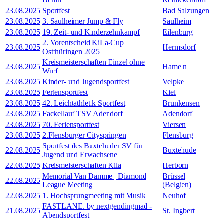
23.08.2025
Sportfest
Bad Salzungen
23.08.2025
3. Saulheimer Jump & Fly
Saulheim
23.08.2025
19. Zeit- und Kinderzehnkampf
Eilenburg
2. Vorentscheid KiLa-Cup
23.08.2025
Hermsdorf
Ostthüringen 2025
Kreismeisterschaften Einzel ohne
23.08.2025
Hameln
Wurf
23.08.2025
Kinder- und Jugendsportfest
Velpke
23.08.2025
Feriensportfest
Kiel
23.08.2025
42. Leichtathletik Sportfest
Brunkensen
23.08.2025
Fackellauf TSV Adendorf
Adendorf
23.08.2025
70. Feriensportfest
Viersen
23.08.2025
2.Flensburger Cityspringen
Flensburg
Sportfest des Buxtehuder SV für
22.08.2025
Buxtehude
Jugend und Erwachsene
22.08.2025
Kreismeisterschaften Kila
Herborn
Memorial Van Damme | Diamond
Brüssel
22.08.2025
League Meeting
(Belgien)
22.08.2025
1. Hochsprungmeeting mit Musik
Neuhof
FASTLANE. by nextgendingmad -
21.08.2025
St. Ingbert
Abendsportfest