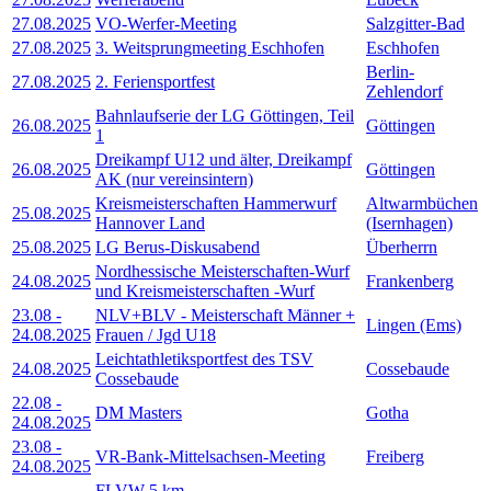
27.08.2025
VO-Werfer-Meeting
Salzgitter-Bad
27.08.2025
3. Weitsprungmeeting Eschhofen
Eschhofen
Berlin-
27.08.2025
2. Feriensportfest
Zehlendorf
Bahnlaufserie der LG Göttingen, Teil
26.08.2025
Göttingen
1
Dreikampf U12 und älter, Dreikampf
26.08.2025
Göttingen
AK (nur vereinsintern)
Kreismeisterschaften Hammerwurf
Altwarmbüchen
25.08.2025
Hannover Land
(Isernhagen)
25.08.2025
LG Berus-Diskusabend
Überherrn
Nordhessische Meisterschaften-Wurf
24.08.2025
Frankenberg
und Kreismeisterschaften -Wurf
23.08
-
NLV+BLV - Meisterschaft Männer +
Lingen (Ems)
24.08.2025
Frauen / Jgd U18
Leichtathletiksportfest des TSV
24.08.2025
Cossebaude
Cossebaude
22.08
-
DM Masters
Gotha
24.08.2025
23.08
-
VR-Bank-Mittelsachsen-Meeting
Freiberg
24.08.2025
FLVW 5 km-