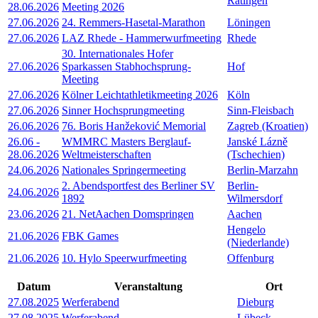
Ratingen
28.06.2026
Meeting 2026
27.06.2026
24. Remmers-Hasetal-Marathon
Löningen
27.06.2026
LAZ Rhede - Hammerwurfmeeting
Rhede
30. Internationales Hofer
27.06.2026
Sparkassen Stabhochsprung-
Hof
Meeting
27.06.2026
Kölner Leichtathletikmeeting 2026
Köln
27.06.2026
Sinner Hochsprungmeeting
Sinn-Fleisbach
26.06.2026
76. Boris Hanžeković Memorial
Zagreb (Kroatien)
26.06
-
WMMRC Masters Berglauf-
Janské Lázně
28.06.2026
Weltmeisterschaften
(Tschechien)
24.06.2026
Nationales Springermeeting
Berlin-Marzahn
2. Abendsportfest des Berliner SV
Berlin-
24.06.2026
1892
Wilmersdorf
23.06.2026
21. NetAachen Domspringen
Aachen
Hengelo
21.06.2026
FBK Games
(Niederlande)
21.06.2026
10. Hylo Speerwurfmeeting
Offenburg
Datum
Veranstaltung
Ort
27.08.2025
Werferabend
Dieburg
27.08.2025
Werferabend
Lübeck