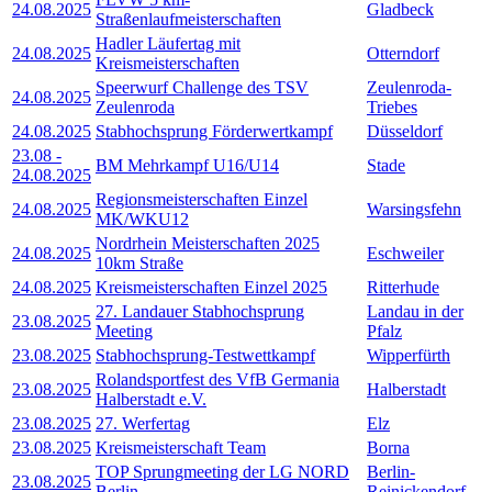
24.08.2025
Gladbeck
Straßenlaufmeisterschaften
Hadler Läufertag mit
24.08.2025
Otterndorf
Kreismeisterschaften
Speerwurf Challenge des TSV
Zeulenroda-
24.08.2025
Zeulenroda
Triebes
24.08.2025
Stabhochsprung Förderwertkampf
Düsseldorf
23.08
-
BM Mehrkampf U16/U14
Stade
24.08.2025
Regionsmeisterschaften Einzel
24.08.2025
Warsingsfehn
MK/WKU12
Nordrhein Meisterschaften 2025
24.08.2025
Eschweiler
10km Straße
24.08.2025
Kreismeisterschaften Einzel 2025
Ritterhude
27. Landauer Stabhochsprung
Landau in der
23.08.2025
Meeting
Pfalz
23.08.2025
Stabhochsprung-Testwettkampf
Wipperfürth
Rolandsportfest des VfB Germania
23.08.2025
Halberstadt
Halberstadt e.V.
23.08.2025
27. Werfertag
Elz
23.08.2025
Kreismeisterschaft Team
Borna
TOP Sprungmeeting der LG NORD
Berlin-
23.08.2025
Berlin
Reinickendorf