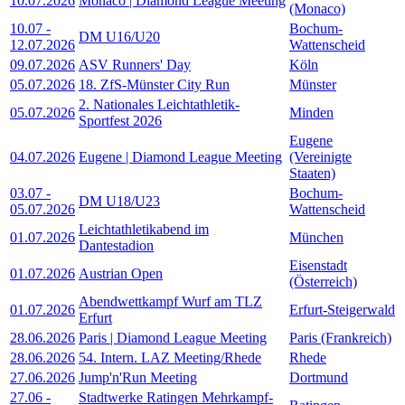
10.07.2026
Monaco | Diamond League Meeting
(Monaco)
10.07
-
Bochum-
DM U16/U20
12.07.2026
Wattenscheid
09.07.2026
ASV Runners' Day
Köln
05.07.2026
18. ZfS-Münster City Run
Münster
2. Nationales Leichtathletik-
05.07.2026
Minden
Sportfest 2026
Eugene
04.07.2026
Eugene | Diamond League Meeting
(Vereinigte
Staaten)
03.07
-
Bochum-
DM U18/U23
05.07.2026
Wattenscheid
Leichtathletikabend im
01.07.2026
München
Dantestadion
Eisenstadt
01.07.2026
Austrian Open
(Österreich)
Abendwettkampf Wurf am TLZ
01.07.2026
Erfurt-Steigerwald
Erfurt
28.06.2026
Paris | Diamond League Meeting
Paris (Frankreich)
28.06.2026
54. Intern. LAZ Meeting/Rhede
Rhede
27.06.2026
Jump'n'Run Meeting
Dortmund
27.06
-
Stadtwerke Ratingen Mehrkampf-