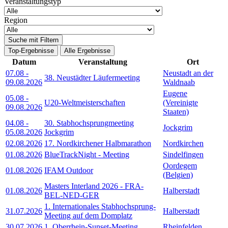
Veranstaltungstyp
Region
Suche mit Filtern
Top-Ergebnisse
Alle Ergebnisse
Datum
Veranstaltung
Ort
07.08
-
Neustadt an der
38. Neustädter Läufermeeting
09.08.2026
Waldnaab
Eugene
05.08
-
U20-Weltmeisterschaften
(Vereinigte
09.08.2026
Staaten)
04.08
-
30. Stabhochsprungmeeting
Jockgrim
05.08.2026
Jockgrim
02.08.2026
17. Nordkirchener Halbmarathon
Nordkirchen
01.08.2026
BlueTrackNight - Meeting
Sindelfingen
Oordegem
01.08.2026
IFAM Outdoor
(Belgien)
Masters Interland 2026 - FRA-
01.08.2026
Halberstadt
BEL-NED-GER
1. Internationales Stabhochsprung-
31.07.2026
Halberstadt
Meeting auf dem Domplatz
30.07.2026
1. Oberrhein-Sunset-Meeting
Rheinfelden