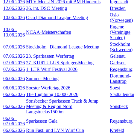
12.06.2026
MTV Meet-IN 2026 mit BM Hindernis
Ingolstadt
12.06.2026
36. int. DSC-Meeting
Dresden
Oslo
10.06.2026
Oslo | Diamond League Meeting
(Norwegen)
Eugene
10.06
-
NCAA-Meisterschaften
(Vereinigte
13.06.2026
Staaten)
Stockholm
07.06.2026
Stockholm | Diamond League Meeting
(Schweden)
07.06.2026
23. Sparkassen Werfertag
Gelenau
07.06.2026
27. KURTULUS Springer-Meeting
Garbsen
07.06.2026
1. LTR Wurf-Festival 2026
Regensburg
Dortmund-
06.06.2026
Summer Meeting
Lanstrop
06.06.2026
Soester Werfertag 2026
Soest
06.06.2026
The Lightning 10.000 2026
Stadtallendo
Sonsbecker Sparkassen Track & Jump
06.06.2026
Meeting & Region Nord
Sonsbeck
Langstrecke/1500m
06.06
-
Sparkassen Gala
Regensburg
07.06.2026
06.06.2026
Run Fast! und LVN Wurf Cup
Krefeld