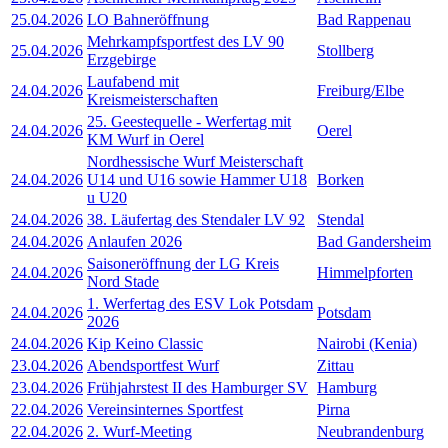
25.04.2026
LO Bahneröffnung
Bad Rappenau
Mehrkampfsportfest des LV 90
25.04.2026
Stollberg
Erzgebirge
Laufabend mit
24.04.2026
Freiburg/Elbe
Kreismeisterschaften
25. Geestequelle - Werfertag mit
24.04.2026
Oerel
KM Wurf in Oerel
Nordhessische Wurf Meisterschaft
24.04.2026
U14 und U16 sowie Hammer U18
Borken
u U20
24.04.2026
38. Läufertag des Stendaler LV 92
Stendal
24.04.2026
Anlaufen 2026
Bad Gandersheim
Saisoneröffnung der LG Kreis
24.04.2026
Himmelpforten
Nord Stade
1. Werfertag des ESV Lok Potsdam
24.04.2026
Potsdam
2026
24.04.2026
Kip Keino Classic
Nairobi (Kenia)
23.04.2026
Abendsportfest Wurf
Zittau
23.04.2026
Frühjahrstest II des Hamburger SV
Hamburg
22.04.2026
Vereinsinternes Sportfest
Pirna
22.04.2026
2. Wurf-Meeting
Neubrandenburg