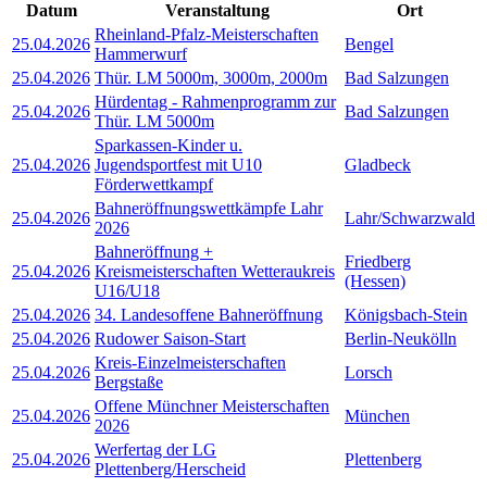
Datum
Veranstaltung
Ort
Rheinland-Pfalz-Meisterschaften
25.04.2026
Bengel
Hammerwurf
25.04.2026
Thür. LM 5000m, 3000m, 2000m
Bad Salzungen
Hürdentag - Rahmenprogramm zur
25.04.2026
Bad Salzungen
Thür. LM 5000m
Sparkassen-Kinder u.
25.04.2026
Jugendsportfest mit U10
Gladbeck
Förderwettkampf
Bahneröffnungswettkämpfe Lahr
25.04.2026
Lahr/Schwarzwald
2026
Bahneröffnung +
Friedberg
25.04.2026
Kreismeisterschaften Wetteraukreis
(Hessen)
U16/U18
25.04.2026
34. Landesoffene Bahneröffnung
Königsbach-Stein
25.04.2026
Rudower Saison-Start
Berlin-Neukölln
Kreis-Einzelmeisterschaften
25.04.2026
Lorsch
Bergstaße
Offene Münchner Meisterschaften
25.04.2026
München
2026
Werfertag der LG
25.04.2026
Plettenberg
Plettenberg/Herscheid