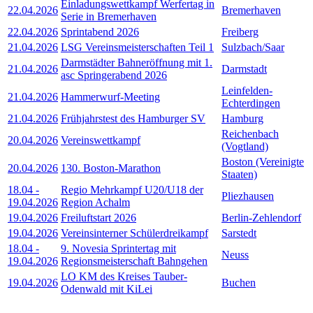
Einladungswettkampf Werfertag in
22.04.2026
Bremerhaven
Serie in Bremerhaven
22.04.2026
Sprintabend 2026
Freiberg
21.04.2026
LSG Vereinsmeisterschaften Teil 1
Sulzbach/Saar
Darmstädter Bahneröffnung mit 1.
21.04.2026
Darmstadt
asc Springerabend 2026
Leinfelden-
21.04.2026
Hammerwurf-Meeting
Echterdingen
21.04.2026
Frühjahrstest des Hamburger SV
Hamburg
Reichenbach
20.04.2026
Vereinswettkampf
(Vogtland)
Boston (Vereinigte
20.04.2026
130. Boston-Marathon
Staaten)
18.04
-
Regio Mehrkampf U20/U18 der
Pliezhausen
19.04.2026
Region Achalm
19.04.2026
Freiluftstart 2026
Berlin-Zehlendorf
19.04.2026
Vereinsinterner Schülerdreikampf
Sarstedt
18.04
-
9. Novesia Sprintertag mit
Neuss
19.04.2026
Regionsmeisterschaft Bahngehen
LO KM des Kreises Tauber-
19.04.2026
Buchen
Odenwald mit KiLei