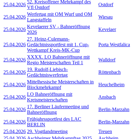
52. Kreisoffener Mehrkampf des
25.04.2026
Ostdorf
Vfl Ostdorf
Werfertag mit OM Wurf und OM
25.04.2026
Wiesau
Langstaffeln
Kevelaerer SV - Bahneröffnung
25.04.2026
Kevelaer
2026
27. Heinz-Culemann-
25.04.2026
Gedächtnissportfest mit 1. Cup-
Porta Westfalica
Wettkampf Kreis-MK-Cup
XXXX. LO Bahneröffnung mit
25.04.2026
Walldorf
Regio Meisterschaften Teil 1
19. Rudolf-Liebisch-
25.04.2026
Röttenbach
Gedächtniswerfertag
Mittelhessische Meisterschaften in
25.04.2026
Heuchelheim
Blockmehrkampf
LO Bahneröffnung mit
25.04.2026
Ansbach
Kreismeisterschaften
17. Berliner Läufermeeting und
25.04.2026
Berlin-Marzahn
Bahneröffnung
Frühjahrssportfest des LAC
25.04.2026
Berlin-Marzahn
BERLIN
25.04.2026
29. Vogtlandmeeting
Treuen
25.04.2026
Aschheimer Mehrkampftag 2025
Aschheim