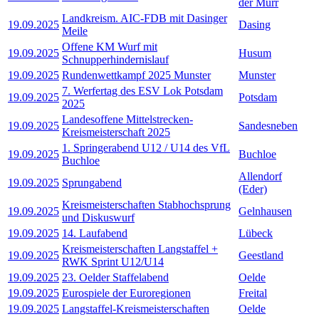
der Murr
Landkreism. AIC-FDB mit Dasinger
19.09.2025
Dasing
Meile
Offene KM Wurf mit
19.09.2025
Husum
Schnupperhindernislauf
19.09.2025
Rundenwettkampf 2025 Munster
Munster
7. Werfertag des ESV Lok Potsdam
19.09.2025
Potsdam
2025
Landesoffene Mittelstrecken-
19.09.2025
Sandesneben
Kreismeisterschaft 2025
1. Springerabend U12 / U14 des VfL
19.09.2025
Buchloe
Buchloe
Allendorf
19.09.2025
Sprungabend
(Eder)
Kreismeisterschaften Stabhochsprung
19.09.2025
Gelnhausen
und Diskuswurf
19.09.2025
14. Laufabend
Lübeck
Kreismeisterschaften Langstaffel +
19.09.2025
Geestland
RWK Sprint U12/U14
19.09.2025
23. Oelder Staffelabend
Oelde
19.09.2025
Eurospiele der Euroregionen
Freital
19.09.2025
Langstaffel-Kreismeisterschaften
Oelde