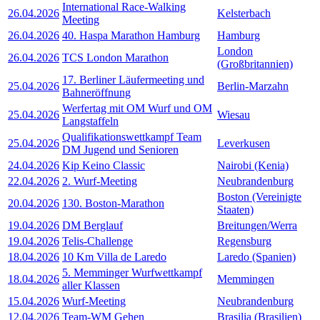
International Race-Walking
26.04.2026
Kelsterbach
Meeting
26.04.2026
40. Haspa Marathon Hamburg
Hamburg
London
26.04.2026
TCS London Marathon
(Großbritannien)
17. Berliner Läufermeeting und
25.04.2026
Berlin-Marzahn
Bahneröffnung
Werfertag mit OM Wurf und OM
25.04.2026
Wiesau
Langstaffeln
Qualifikationswettkampf Team
25.04.2026
Leverkusen
DM Jugend und Senioren
24.04.2026
Kip Keino Classic
Nairobi (Kenia)
22.04.2026
2. Wurf-Meeting
Neubrandenburg
Boston (Vereinigte
20.04.2026
130. Boston-Marathon
Staaten)
19.04.2026
DM Berglauf
Breitungen/Werra
19.04.2026
Telis-Challenge
Regensburg
18.04.2026
10 Km Villa de Laredo
Laredo (Spanien)
5. Memminger Wurfwettkampf
18.04.2026
Memmingen
aller Klassen
15.04.2026
Wurf-Meeting
Neubrandenburg
12.04.2026
Team-WM Gehen
Brasilia (Brasilien)