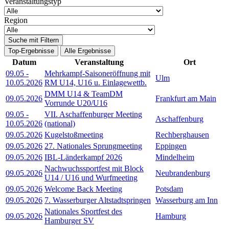
Veranstaltungstyp
Region
Suche mit Filtern
Top-Ergebnisse
Alle Ergebnisse
Datum
Veranstaltung
Ort
09.05
-
Mehrkampf-Saisoneröffnung mit
Ulm
10.05.2026
RM U14, U16 u. Einlagewettb.
DMM U14 & TeamDM
09.05.2026
Frankfurt am Main
Vorrunde U20/U16
09.05
-
VII. Aschaffenburger Meeting
Aschaffenburg
10.05.2026
(national)
09.05.2026
Kugelstoßmeeting
Rechberghausen
09.05.2026
27. Nationales Sprungmeeting
Eppingen
09.05.2026
IBL-Länderkampf 2026
Mindelheim
Nachwuchssportfest mit Block
09.05.2026
Neubrandenburg
U14 / U16 und Wurfmeeting
09.05.2026
Welcome Back Meeting
Potsdam
09.05.2026
7. Wasserburger Altstadtspringen
Wasserburg am Inn
Nationales Sportfest des
09.05.2026
Hamburg
Hamburger SV