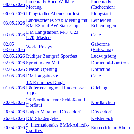
Podebrady Race Walking
Podebrady
08.05.2026
Meeting
(Tschechien)
06.05.2026
Pfungstädter Abendsportfest
Pfungstadt
Landesoffenes Stab-Meeting mit
Leinfelden-
03.05.2026
KM ES und BW Stabi-Cup
Echterdingen
DM Langstaffeln M/F, U23,
03.05.2026
Celle
U20, Masters
02.05
-
Gaborone
World Relays
03.05.2026
(Botswana)
02.05.2026
Rüdiger-Zentgraf-Sportfest
Ludwigsburg
02.05.2026
Sprint in den Mai
Dortmund-Lanstrop
02.05.2026
Season Opening
Dortmund
02.05.2026
DM Langstrecke
Celle
12. Krummes Ding -
01.05.2026
Läufermeeting mit Hindernissen
Gilching
+ BG
26. Nordkirchener Schloß- und
30.04.2026
Nordkirchen
Dorflauf
26.04.2026
Uniper Marathon Düsseldorf
Düsseldorf
26.04.2026
DM Straßengehen
Kelsterbach
9. Internationales EMM-Athletik-
26.04.2026
Emmerich am Rhein
Sportfest