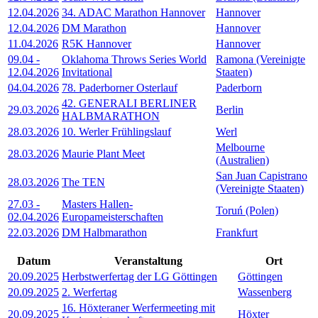
12.04.2026
34. ADAC Marathon Hannover
Hannover
12.04.2026
DM Marathon
Hannover
11.04.2026
R5K Hannover
Hannover
09.04
-
Oklahoma Throws Series World
Ramona (Vereinigte
12.04.2026
Invitational
Staaten)
04.04.2026
78. Paderborner Osterlauf
Paderborn
42. GENERALI BERLINER
29.03.2026
Berlin
HALBMARATHON
28.03.2026
10. Werler Frühlingslauf
Werl
Melbourne
28.03.2026
Maurie Plant Meet
(Australien)
San Juan Capistrano
28.03.2026
The TEN
(Vereinigte Staaten)
27.03
-
Masters Hallen-
Toruń (Polen)
02.04.2026
Europameisterschaften
22.03.2026
DM Halbmarathon
Frankfurt
Datum
Veranstaltung
Ort
20.09.2025
Herbstwerfertag der LG Göttingen
Göttingen
20.09.2025
2. Werfertag
Wassenberg
16. Höxteraner Werfermeeting mit
20.09.2025
Höxter