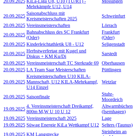
20.09.2025
KiLa-Liga U8, U10 (TÜ/RT) -
Mössingen
Mehrkämpfe U12, U14
Saisonabschluss mit
20.09.2025
Schweinfurt
Kreismeisterschaften 2025
20.09.2025
Vereinsmeisterschaften
Lörrach
Bahnabschluss des SC Frankfurt
Frankfurt
20.09.2025
(Oder)
(Oder)
20.09.2025
Kinderleichtathletik U8 - U12
Seligenstadt
Herbstwerfertag mit Kugel und
20.09.2025
Sarstedt
Diskus + KM Ku/Di
20.09.2025
Vereinsmeisterschaft TC Sterkrade 69
Oberhausen
20.09.2025
LA Team Saar Meisterschaften
Püttlingen
Kreismeisterschaften U10 KILA-
20.09.2025
Mannschaft, U12 KILA-Mehrkampf,
Wetzlar
U14 Einzel
Stuhr-
20.09.2025
Saisonfinale
Moordeich
4. Vereinsmeisterschaft Dreikampf,
Altwarmbüchen
19.09.2025
800m M,W U 10 U 12
(Isernhagen)
19.09.2025
Vereinsmeisterschaft 2025
Lage
19.09.2025
Süwag Energie KiLa Wettkampf U12
Selters (Taunus)
Steinheim an
19.09.2025
KM Langstrecke