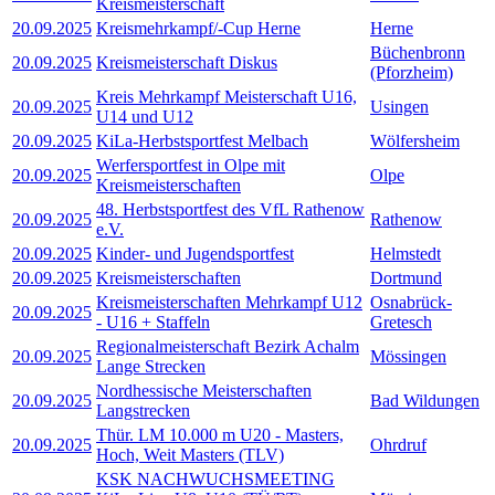
Kreismeisterschaft
20.09.2025
Kreismehrkampf/-Cup Herne
Herne
Büchenbronn
20.09.2025
Kreismeisterschaft Diskus
(Pforzheim)
Kreis Mehrkampf Meisterschaft U16,
20.09.2025
Usingen
U14 und U12
20.09.2025
KiLa-Herbstsportfest Melbach
Wölfersheim
Werfersportfest in Olpe mit
20.09.2025
Olpe
Kreismeisterschaften
48. Herbstsportfest des VfL Rathenow
20.09.2025
Rathenow
e.V.
20.09.2025
Kinder- und Jugendsportfest
Helmstedt
20.09.2025
Kreismeisterschaften
Dortmund
Kreismeisterschaften Mehrkampf U12
Osnabrück-
20.09.2025
- U16 + Staffeln
Gretesch
Regionalmeisterschaft Bezirk Achalm
20.09.2025
Mössingen
Lange Strecken
Nordhessische Meisterschaften
20.09.2025
Bad Wildungen
Langstrecken
Thür. LM 10.000 m U20 - Masters,
20.09.2025
Ohrdruf
Hoch, Weit Masters (TLV)
KSK NACHWUCHSMEETING