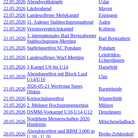
22.05.2026
Abendwettkämpfe
Uslar
22.05.2026
Läuferabend
Mayen
22.05.2026
Landesoffener Mehrkampf
Eppingen
22.05.2026
11. Aalener Stabhochsprungabend
Aalen
21.05.2026
Vereinsvergleichskampf
Koblenz
3. internationales Bad Bergzaberner
21.05.2026
Bad Bergzabern
Stabhochsprung-Meeting
21.05.2026
Staffelsportfest SC Potsdam
Potsdam
Leinfelden-
21.05.2026
Landesoffenes Wurf-Meeting
Echterdingen
21.05.2026
3 Kampf U8 bis U14
Harsefeld
Abendsportfest mit Block Lauf
21.05.2026
Ulm
U14/U16
2026-05-21 Werfertag Speer,
21.05.2026
Bargteheide
Diskus
21.05.2026
Kreisschulsportfest
Wipperfürth
21.05.2026
2. Mülsner Hochsprungmeeting
Mülsen
20.05.2026
DSMM-Vorkampf U16,U14,U12
Denzlingen
Nordrhein Meisterschaften 2026
20.05.2026
Mönchengladbach
Hindernis
Abendsportfest und BBM 3.000 m
20.05.2026
Berlin-Zehlendorf
U 18 - U 20