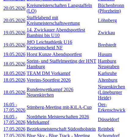
Kreismeisterschaften Langstaffeln
Büchenbronn
20.05.2026
(LO)
(Pforzheim)
Staffelabend mit
20.05.2026
Löhnberg
Kreismeisterschaftswertung
14. Zwickauer Abendsportfest
19.05.2026
Zwickau
Bambini bis U10
JtfO Leichtathletik U16
19.05.2026
Bredstedt
Kreisentscheid NF
19.05.2026
Horst Kunze Abendsportfest
Husum
Sprint- und Staffelmeeting der HNT
Hamburg
18.05.2026
Hamburg
Neugraben
18.05.2026
TEAM DM Vorkampf
Karlsruhe
18.05.2026
Vereins-Sportfest 2026
Altenburg
Neuenkirchen
Rundenwettkampf 2026
18.05.2026
(Lüneburger
Neuenkirchen
Heide)
16.05
-
Oer-
Stimberg-Meeting mit-KiLA-Cup
17.05.2026
Erkenschwick
16.05
-
Nordrhein Meisterschaften 2026
Düsseldorf
17.05.2026
Mehrkampf
17.05.2026
Bezirksmeisterschaft Südostholstein
Reinbek
17.05.2026
Blue Sky - Blue Track - Meeting
Schorndorf