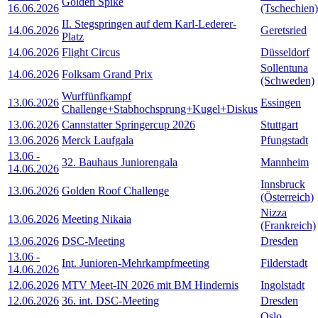
Golden Spike
16.06.2026
(Tschechien)
II. Stegspringen auf dem Karl-Lederer-
14.06.2026
Geretsried
Platz
14.06.2026
Flight Circus
Düsseldorf
Sollentuna
14.06.2026
Folksam Grand Prix
(Schweden)
Wurffünfkampf
13.06.2026
Essingen
Challenge+Stabhochsprung+Kugel+Diskus
13.06.2026
Cannstatter Springercup 2026
Stuttgart
13.06.2026
Merck Laufgala
Pfungstadt
13.06
-
32. Bauhaus Juniorengala
Mannheim
14.06.2026
Innsbruck
13.06.2026
Golden Roof Challenge
(Österreich)
Nizza
13.06.2026
Meeting Nikaia
(Frankreich)
13.06.2026
DSC-Meeting
Dresden
13.06
-
Int. Junioren-Mehrkampfmeeting
Filderstadt
14.06.2026
12.06.2026
MTV Meet-IN 2026 mit BM Hindernis
Ingolstadt
12.06.2026
36. int. DSC-Meeting
Dresden
Oslo