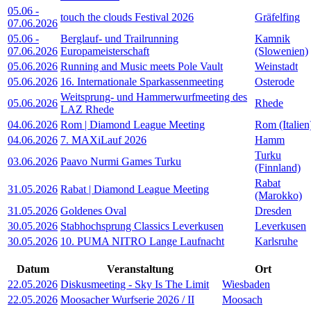
05.06
-
touch the clouds Festival 2026
Gräfelfing
07.06.2026
05.06
-
Berglauf- und Trailrunning
Kamnik
07.06.2026
Europameisterschaft
(Slowenien)
05.06.2026
Running and Music meets Pole Vault
Weinstadt
05.06.2026
16. Internationale Sparkassenmeeting
Osterode
Weitsprung- und Hammerwurfmeeting des
05.06.2026
Rhede
LAZ Rhede
04.06.2026
Rom | Diamond League Meeting
Rom (Italien
04.06.2026
7. MAXiLauf 2026
Hamm
Turku
03.06.2026
Paavo Nurmi Games Turku
(Finnland)
Rabat
31.05.2026
Rabat | Diamond League Meeting
(Marokko)
31.05.2026
Goldenes Oval
Dresden
30.05.2026
Stabhochsprung Classics Leverkusen
Leverkusen
30.05.2026
10. PUMA NITRO Lange Laufnacht
Karlsruhe
Datum
Veranstaltung
Ort
22.05.2026
Diskusmeeting - Sky Is The Limit
Wiesbaden
22.05.2026
Moosacher Wurfserie 2026 / II
Moosach