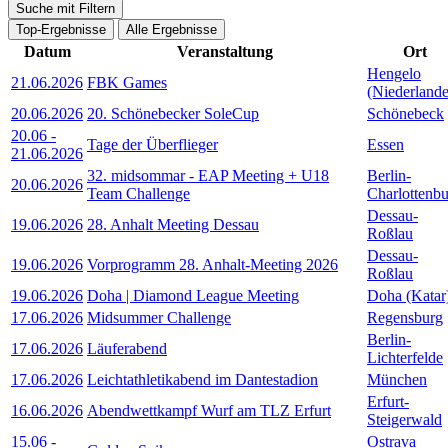
Suche mit Filtern
Top-Ergebnisse
Alle Ergebnisse
Datum
Veranstaltung
Ort
Hengelo
21.06.2026
FBK Games
(Niederlande
20.06.2026
20. Schönebecker SoleCup
Schönebeck
20.06
-
Tage der Überflieger
Essen
21.06.2026
32. midsommar - EAP Meeting + U18
Berlin-
20.06.2026
Team Challenge
Charlottenb
Dessau-
19.06.2026
28. Anhalt Meeting Dessau
Roßlau
Dessau-
19.06.2026
Vorprogramm 28. Anhalt-Meeting 2026
Roßlau
19.06.2026
Doha | Diamond League Meeting
Doha (Katar
17.06.2026
Midsummer Challenge
Regensburg
Berlin-
17.06.2026
Läuferabend
Lichterfelde
17.06.2026
Leichtathletikabend im Dantestadion
München
Erfurt-
16.06.2026
Abendwettkampf Wurf am TLZ Erfurt
Steigerwald
15.06
-
Ostrava