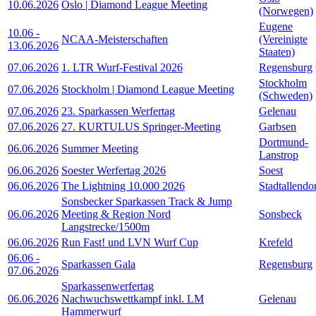
10.06.2026
Oslo | Diamond League Meeting
(Norwegen)
Eugene
10.06
-
NCAA-Meisterschaften
(Vereinigte
13.06.2026
Staaten)
07.06.2026
1. LTR Wurf-Festival 2026
Regensburg
Stockholm
07.06.2026
Stockholm | Diamond League Meeting
(Schweden)
07.06.2026
23. Sparkassen Werfertag
Gelenau
07.06.2026
27. KURTULUS Springer-Meeting
Garbsen
Dortmund-
06.06.2026
Summer Meeting
Lanstrop
06.06.2026
Soester Werfertag 2026
Soest
06.06.2026
The Lightning 10.000 2026
Stadtallendo
Sonsbecker Sparkassen Track & Jump
06.06.2026
Meeting & Region Nord
Sonsbeck
Langstrecke/1500m
06.06.2026
Run Fast! und LVN Wurf Cup
Krefeld
06.06
-
Sparkassen Gala
Regensburg
07.06.2026
Sparkassenwerfertag
06.06.2026
Nachwuchswettkampf inkl. LM
Gelenau
Hammerwurf