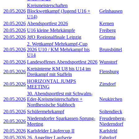
Kreismeisterschaften
20.05.2026
Blockwettkampf (Jugend U16 +
Gelnhausen
U14)
20.05.2026
Abendsportfest 2026
Kernen
20.05.2026
U16 kleine Mehrkämpfe
Freiberg
20.05.2026
JtfO Regionalfinale Leipzig
Grimma
2. Wettkampf Mehrkampf-Cup
20.05.2026
2026 U10 / KM Mehrkampf bis
Brunsbüttel
U14
20.05.2026
Landesoffenes Abendsportfest 2026
Wunstorf
Kreisinterne KM U8 bis U14 im
20.05.2026
Flensburg
Dreikampf mit Staffeln
HORIZONTAL JUMPS
20.05.2026
Zirndorf
MEETING
30. Abendsportfest mit Schwalm-
20.05.2026
Eder-Kreismeisterschaften +
Neukirchen
Nordhessische Stabhoch
20.05.2026
Schülermehrkampf
Soltendieck
Niederndorfer Sparkassen-Sprung-
Freudenberg-
20.05.2026
Meeting
Niederndorf
20.05.2026
Karlsfelder Läufercup II
Karlsfeld
20.05.2026
26. Angeliter Laufserie
Fahrdorf