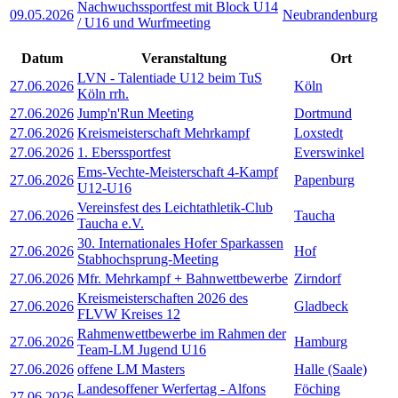
Nachwuchssportfest mit Block U14
09.05.2026
Neubrandenburg
/ U16 und Wurfmeeting
Datum
Veranstaltung
Ort
LVN - Talentiade U12 beim TuS
27.06.2026
Köln
Köln rrh.
27.06.2026
Jump'n'Run Meeting
Dortmund
27.06.2026
Kreismeisterschaft Mehrkampf
Loxstedt
27.06.2026
1. Eberssportfest
Everswinkel
Ems-Vechte-Meisterschaft 4-Kampf
27.06.2026
Papenburg
U12-U16
Vereinsfest des Leichtathletik-Club
27.06.2026
Taucha
Taucha e.V.
30. Internationales Hofer Sparkassen
27.06.2026
Hof
Stabhochsprung-Meeting
27.06.2026
Mfr. Mehrkampf + Bahnwettbewerbe
Zirndorf
Kreismeisterschaften 2026 des
27.06.2026
Gladbeck
FLVW Kreises 12
Rahmenwettbewerbe im Rahmen der
27.06.2026
Hamburg
Team-LM Jugend U16
27.06.2026
offene LM Masters
Halle (Saale)
Landesoffener Werfertag - Alfons
Föching
27.06.2026