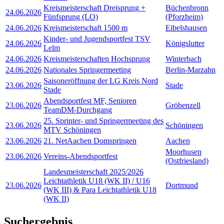
Kreismeisterschaft Dreisprung +
Büchenbronn
24.06.2026
Fünfsprung (LO)
(Pforzheim)
24.06.2026
Kreismeisterschaft 1500 m
Eibelshausen
Kinder- und Jugendsportfest TSV
24.06.2026
Königslutter
Lelm
24.06.2026
Kreismeisterschaften Hochsprung
Winterbach
24.06.2026
Nationales Springermeeting
Berlin-Marzahn
Saisoneröffnung der LG Kreis Nord
23.06.2026
Stade
Stade
Abendsportfest MF, Senioren
23.06.2026
Gröbenzell
TeamDM-Durchgang
25. Sprinter- und Springermeeting des
23.06.2026
Schöningen
MTV Schöningen
23.06.2026
21. NetAachen Domspringen
Aachen
Moorhusen
23.06.2026
Vereins-Abendsportfest
(Ostfriesland)
Landesmeisterschaft 2025/2026
Leichtathletik U18 (WK II) / U16
23.06.2026
Dortmund
(WK III) & Para Leichtathletik U18
(WK II)
Suchergebnis