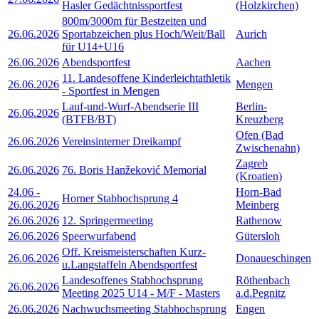
Hasler Gedächtnissportfest
(Holzkirchen)
800m/3000m für Bestzeiten und
26.06.2026
Sportabzeichen plus Hoch/Weit/Ball
Aurich
für U14+U16
26.06.2026
Abendsportfest
Aachen
11. Landesoffene Kinderleichtathletik
26.06.2026
Mengen
- Sportfest in Mengen
Lauf-und-Wurf-Abendserie III
Berlin-
26.06.2026
(BTFB/BT)
Kreuzberg
Ofen (Bad
26.06.2026
Vereinsinterner Dreikampf
Zwischenahn)
Zagreb
26.06.2026
76. Boris Hanžeković Memorial
(Kroatien)
24.06
-
Horn-Bad
Horner Stabhochsprung 4
26.06.2026
Meinberg
26.06.2026
12. Springermeeting
Rathenow
26.06.2026
Speerwurfabend
Gütersloh
Off. Kreismeisterschaften Kurz-
26.06.2026
Donaueschingen
u.Langstaffeln Abendsportfest
Landesoffenes Stabhochsprung
Röthenbach
26.06.2026
Meeting 2025 U14 - M/F - Masters
a.d.Pegnitz
26.06.2026
Nachwuchsmeeting Stabhochsprung
Engen