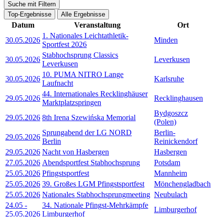
Suche mit Filtern
Top-Ergebnisse
Alle Ergebnisse
Datum
Veranstaltung
Ort
1. Nationales Leichtathletik-
30.05.2026
Minden
Sportfest 2026
Stabhochsprung Classics
30.05.2026
Leverkusen
Leverkusen
10. PUMA NITRO Lange
30.05.2026
Karlsruhe
Laufnacht
44. Internationales Recklinghäuser
29.05.2026
Recklinghausen
Marktplatzspringen
Bydgoszcz
29.05.2026
8th Irena Szewińska Memorial
(Polen)
Sprungabend der LG NORD
Berlin-
29.05.2026
Berlin
Reinickendorf
29.05.2026
Nacht von Hasbergen
Hasbergen
27.05.2026
Abendsportfest Stabhochsprung
Potsdam
25.05.2026
Pfingstsportfest
Mannheim
25.05.2026
39. Großes LGM Pfingstsportfest
Mönchengladbach
25.05.2026
Nationales Stabhochsprungmeeting
Neubulach
24.05
-
34. Nationale Pfingst-Mehrkämpfe
Limburgerhof
25.05.2026
Limburgerhof