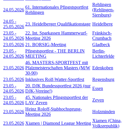
Rehlingen
61. Internationales Pfingstsportfest
24.05.2026
(Rehlingen-
Rehlingen
Siersburg)
24.05
-
23. Heidelberger Qualifikationstage
Heidelberg
25.05.2026
23.05
-
22. Int. Sparkassen Hammerwurf-
Fränkisch-
24.05.2026
Meeting 2026
Crumbach
23.05.2026
21. BORSIG-Meeting
Gladbeck
23.05
-
Pfingstsportfest - THE BERLIN
Berlin-
24.05.2026
MEETING
Lichterfelde
46. MASTERS-SPORTFEST mit
23.05.2026
Pfalzmeisterschaften Masters (M/W
Edenkoben
30-90)
23.05.2026
Inklusives Rolf-Watter-Sportfest
Regensburg
23.05
-
20. DJK Bundessportfest 2026 (nur
Essen
24.05.2026
DJK-Vereine!)
23.05
-
45. Nationales Pfingstsportfest der
Zeven
24.05.2026
LAV Zeven
Heinz Roloff-Stabhochsprung-
23.05.2026
Holzminden
Meeting 2026
Xiamen (China,
23.05.2026
Xiamen | Diamond League Meeting
Volksrepublik)