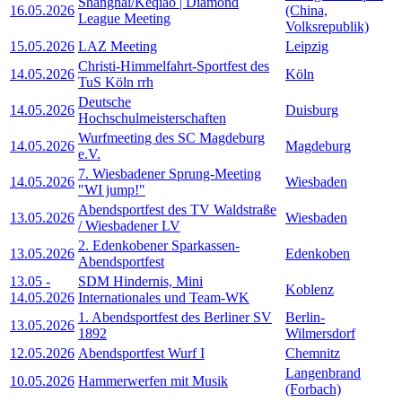
Shanghai/Keqiao | Diamond
16.05.2026
(China,
League Meeting
Volksrepublik)
15.05.2026
LAZ Meeting
Leipzig
Christi-Himmelfahrt-Sportfest des
14.05.2026
Köln
TuS Köln rrh
Deutsche
14.05.2026
Duisburg
Hochschulmeisterschaften
Wurfmeeting des SC Magdeburg
14.05.2026
Magdeburg
e.V.
7. Wiesbadener Sprung-Meeting
14.05.2026
Wiesbaden
"WI jump!"
Abendsportfest des TV Waldstraße
13.05.2026
Wiesbaden
/ Wiesbadener LV
2. Edenkobener Sparkassen-
13.05.2026
Edenkoben
Abendsportfest
13.05
-
SDM Hindernis, Mini
Koblenz
14.05.2026
Internationales und Team-WK
1. Abendsportfest des Berliner SV
Berlin-
13.05.2026
1892
Wilmersdorf
12.05.2026
Abendsportfest Wurf I
Chemnitz
Langenbrand
10.05.2026
Hammerwerfen mit Musik
(Forbach)