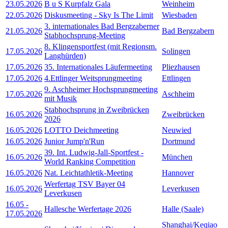
23.05.2026
B u S Kurpfalz Gala
Weinheim
22.05.2026
Diskusmeeting - Sky Is The Limit
Wiesbaden
3. internationales Bad Bergzaberner
21.05.2026
Bad Bergzabern
Stabhochsprung-Meeting
8. Klingensportfest (mit Regionsm.
17.05.2026
Solingen
Langhürden)
17.05.2026
35. Internationales Läufermeeting
Pliezhausen
17.05.2026
4.Ettlinger Weitsprungmeeting
Ettlingen
9. Aschheimer Hochsprungmeeting
17.05.2026
Aschheim
mit Musik
Stabhochsprung in Zweibrücken
16.05.2026
Zweibrücken
2026
16.05.2026
LOTTO Deichmeeting
Neuwied
16.05.2026
Junior Jump'n'Run
Dortmund
39. Int. Ludwig-Jall-Sportfest -
16.05.2026
München
World Ranking Competition
16.05.2026
Nat. Leichtathletik-Meeting
Hannover
Werfertag TSV Bayer 04
16.05.2026
Leverkusen
Leverkusen
16.05
-
Hallesche Werfertage 2026
Halle (Saale)
17.05.2026
Shanghai/Keqiao