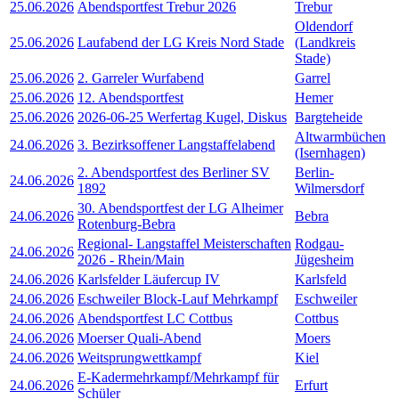
25.06.2026
Abendsportfest Trebur 2026
Trebur
Oldendorf
25.06.2026
Laufabend der LG Kreis Nord Stade
(Landkreis
Stade)
25.06.2026
2. Garreler Wurfabend
Garrel
25.06.2026
12. Abendsportfest
Hemer
25.06.2026
2026-06-25 Werfertag Kugel, Diskus
Bargteheide
Altwarmbüchen
24.06.2026
3. Bezirksoffener Langstaffelabend
(Isernhagen)
2. Abendsportfest des Berliner SV
Berlin-
24.06.2026
1892
Wilmersdorf
30. Abendsportfest der LG Alheimer
24.06.2026
Bebra
Rotenburg-Bebra
Regional- Langstaffel Meisterschaften
Rodgau-
24.06.2026
2026 - Rhein/Main
Jügesheim
24.06.2026
Karlsfelder Läufercup IV
Karlsfeld
24.06.2026
Eschweiler Block-Lauf Mehrkampf
Eschweiler
24.06.2026
Abendsportfest LC Cottbus
Cottbus
24.06.2026
Moerser Quali-Abend
Moers
24.06.2026
Weitsprungwettkampf
Kiel
E-Kadermehrkampf/Mehrkampf für
24.06.2026
Erfurt
Schüler