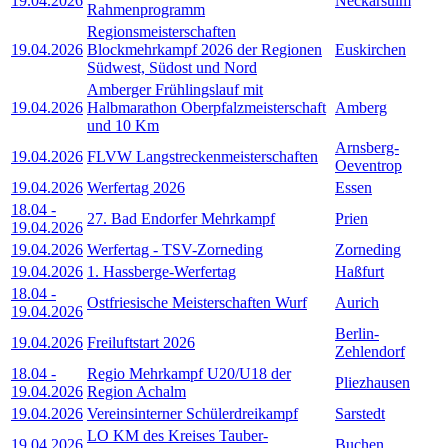
19.04.2026
Neckarsulm
Rahmenprogramm
Regionsmeisterschaften
19.04.2026
Blockmehrkampf 2026 der Regionen
Euskirchen
Südwest, Südost und Nord
Amberger Frühlingslauf mit
19.04.2026
Halbmarathon Oberpfalzmeisterschaft
Amberg
und 10 Km
Arnsberg-
19.04.2026
FLVW Langstreckenmeisterschaften
Oeventrop
19.04.2026
Werfertag 2026
Essen
18.04
-
27. Bad Endorfer Mehrkampf
Prien
19.04.2026
19.04.2026
Werfertag - TSV-Zorneding
Zorneding
19.04.2026
1. Hassberge-Werfertag
Haßfurt
18.04
-
Ostfriesische Meisterschaften Wurf
Aurich
19.04.2026
Berlin-
19.04.2026
Freiluftstart 2026
Zehlendorf
18.04
-
Regio Mehrkampf U20/U18 der
Pliezhausen
19.04.2026
Region Achalm
19.04.2026
Vereinsinterner Schülerdreikampf
Sarstedt
LO KM des Kreises Tauber-
19.04.2026
Buchen