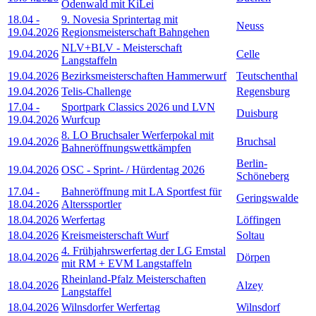
Odenwald mit KiLei
18.04
-
9. Novesia Sprintertag mit
Neuss
19.04.2026
Regionsmeisterschaft Bahngehen
NLV+BLV - Meisterschaft
19.04.2026
Celle
Langstaffeln
19.04.2026
Bezirksmeisterschaften Hammerwurf
Teutschenthal
19.04.2026
Telis-Challenge
Regensburg
17.04
-
Sportpark Classics 2026 und LVN
Duisburg
19.04.2026
Wurfcup
8. LO Bruchsaler Werferpokal mit
19.04.2026
Bruchsal
Bahneröffnungswettkämpfen
Berlin-
19.04.2026
OSC - Sprint- / Hürdentag 2026
Schöneberg
17.04
-
Bahneröffnung mit LA Sportfest für
Geringswalde
18.04.2026
Alterssportler
18.04.2026
Werfertag
Löffingen
18.04.2026
Kreismeisterschaft Wurf
Soltau
4. Frühjahrswerfertag der LG Emstal
18.04.2026
Dörpen
mit RM + EVM Langstaffeln
Rheinland-Pfalz Meisterschaften
18.04.2026
Alzey
Langstaffel
18.04.2026
Wilnsdorfer Werfertag
Wilnsdorf