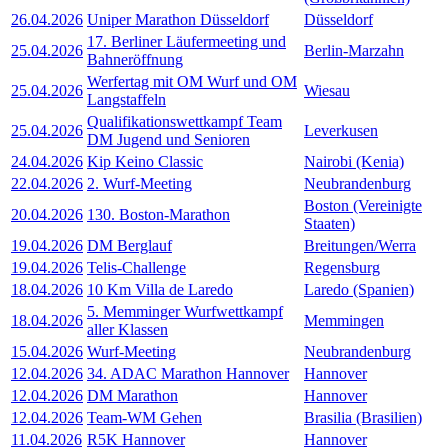
26.04.2026
Uniper Marathon Düsseldorf
Düsseldorf
17. Berliner Läufermeeting und
25.04.2026
Berlin-Marzahn
Bahneröffnung
Werfertag mit OM Wurf und OM
25.04.2026
Wiesau
Langstaffeln
Qualifikationswettkampf Team
25.04.2026
Leverkusen
DM Jugend und Senioren
24.04.2026
Kip Keino Classic
Nairobi (Kenia)
22.04.2026
2. Wurf-Meeting
Neubrandenburg
Boston (Vereinigte
20.04.2026
130. Boston-Marathon
Staaten)
19.04.2026
DM Berglauf
Breitungen/Werra
19.04.2026
Telis-Challenge
Regensburg
18.04.2026
10 Km Villa de Laredo
Laredo (Spanien)
5. Memminger Wurfwettkampf
18.04.2026
Memmingen
aller Klassen
15.04.2026
Wurf-Meeting
Neubrandenburg
12.04.2026
34. ADAC Marathon Hannover
Hannover
12.04.2026
DM Marathon
Hannover
12.04.2026
Team-WM Gehen
Brasilia (Brasilien)
11.04.2026
R5K Hannover
Hannover