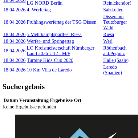
18.04.2026
LG NORD Berlin
Reinickendorf
18.04.2026
4. Werfertag
Salzkotten
Dissen am
18.04.2026
Frühlingswerfertag der TSG Dissen
Teutoburger
Wald
18.04.2026
5.Mehrkampfsportfest Riesa
Riesa
18.04.2026
Werfer- und Springertag
Werl
LO Kreismeisterschaft Nürnberger
Röthenbach
18.04.2026
Land 2026 U12 - M/F
a.d.Pegnitz
18.04.2026
Turbine Kids-Cup 2026
Halle (Saale)
Laredo
18.04.2026
10 Km Villa de Laredo
(Spanien)
Suchergebnis
Datum
Veranstaltung
Ergebnisse
Ort
Keine Ergebnisse gefunden