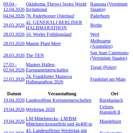
09.04
-
Oklahoma Throws Series World
Ramona (Vereinigte
12.04.2026
Invitational
Staaten)
04.04.2026
78. Paderborner Osterlauf
Paderborn
42. GENERALI BERLINER
29.03.2026
Berlin
HALBMARATHON
28.03.2026
10. Werler Frühlingslauf
Werl
Melbourne
28.03.2026
Maurie Plant Meet
(Australien)
San Juan Capistrano
28.03.2026
The TEN
(Vereinigte Staaten)
27.03
-
Masters Hallen-
Toruń (Polen)
02.04.2026
Europameisterschaften
24. Frankfurter Mainova
22.03.2026
Frankfurt am Main
Halbmarathon 2026
Datum
Veranstaltung
Ort
19.04.2026
Landesoffene Kreismeisterschaften
Burghaslach
Uelzen-
19.04.2026
Werfertag 2026
Hanstedt II
LM Mittelstrecke, LM/BM
19.04.2026
Magdeburg
Mittelstreckenstaffeln und 4x400 m
43. Landesoffener Werfertag mit