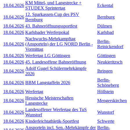
KM Mittel- und Langstrecke +
18.04.2026
Eckental
STUDEX Sprintertag
12. Sparkassen-Cup des PSV
18.04.2026
Bernburg
Bernburg
18.04.2026
43. Bahneröffnungssportfest
Dülmen
18.04.2026
Karlsbader Werferpokal
Karlsbad
Nachwuchs-Mehrkampftag
Berlin-
18.04.2026
(Ansporteln) der LG NORD Berlin -
Reinickendorf
Vormittag
18.04.2026
Werfertag LG Göttingen
Göttingen
18.04.2026
45. Landesoffene Bahneröffnung
Neukieritzsch
Adolf Gugel Schülermehrkämpfe
18.04.2026
Ihringen
2026
Berlin-
18.04.2026
BBM Langstaffeln 2026
Schöneberg
18.04.2026
Werfertag
Höllstein
Hessische Meisterschaften
18.04.2026
Mengerskirchen
Langstrecke
Landesoffener Werfertag des TuS
18.04.2026
Wunstorf
Wunstorf
18.04.2026
Kinderleichtathletik-Sportfest
Schwerte
Ansporteln incl. Sen.-Mehrkämpfe der
Berlin-