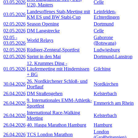
03.05.2026
Celle
U20, Masters
Landesoffenes Stab-Meeting mit
Leinfelden-
03.05.2026
KM ES und BW Stabi-Cup
Echterdingen
02.05.2026
Season Opening
Dortmund
02.05.2026
DM Langstrecke
Celle
02.05
-
Gaborone
World Relays
03.05.2026
(Botswana)
02.05.2026
Rüdiger-Zentgraf-Sportfest
Ludwigsburg
02.05.2026
Sprint in den Mai
Dortmund-Lanstrop
12. Krummes Ding -
01.05.2026
Läufermeeting mit Hindernissen
Gilching
+ BG
26. Nordkirchener Schloß- und
30.04.2026
Nordkirchen
Dorflauf
26.04.2026
DM Straßengehen
Kelsterbach
9. Internationales EMM-Athletik-
26.04.2026
Emmerich am Rhein
Sportfest
International Race-Walking
26.04.2026
Kelsterbach
Meeting
26.04.2026
40. Haspa Marathon Hamburg
Hamburg
London
26.04.2026
TCS London Marathon
(Großbritannien)