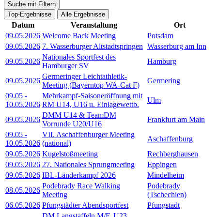
Suche mit Filtern
Top-Ergebnisse
Alle Ergebnisse
Datum
Veranstaltung
Ort
09.05.2026
Welcome Back Meeting
Potsdam
09.05.2026
7. Wasserburger Altstadtspringen
Wasserburg am Inn
Nationales Sportfest des
09.05.2026
Hamburg
Hamburger SV
Germeringer Leichtathletik-
09.05.2026
Germering
Meeting (Bayerntop WA-Cat F)
09.05
-
Mehrkampf-Saisoneröffnung mit
Ulm
10.05.2026
RM U14, U16 u. Einlagewettb.
DMM U14 & TeamDM
09.05.2026
Frankfurt am Main
Vorrunde U20/U16
09.05
-
VII. Aschaffenburger Meeting
Aschaffenburg
10.05.2026
(national)
09.05.2026
Kugelstoßmeeting
Rechberghausen
09.05.2026
27. Nationales Sprungmeeting
Eppingen
09.05.2026
IBL-Länderkampf 2026
Mindelheim
Podebrady Race Walking
Podebrady
08.05.2026
Meeting
(Tschechien)
06.05.2026
Pfungstädter Abendsportfest
Pfungstadt
DM Langstaffeln M/F, U23,