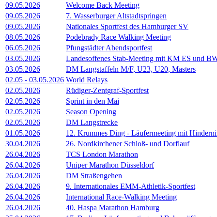
09.05.2026
Welcome Back Meeting
09.05.2026
7. Wasserburger Altstadtspringen
09.05.2026
Nationales Sportfest des Hamburger SV
08.05.2026
Podebrady Race Walking Meeting
06.05.2026
Pfungstädter Abendsportfest
03.05.2026
Landesoffenes Stab-Meeting mit KM ES und BW
03.05.2026
DM Langstaffeln M/F, U23, U20, Masters
02.05
-
03.05.2026
World Relays
02.05.2026
Rüdiger-Zentgraf-Sportfest
02.05.2026
Sprint in den Mai
02.05.2026
Season Opening
02.05.2026
DM Langstrecke
01.05.2026
12. Krummes Ding - Läufermeeting mit Hindern
30.04.2026
26. Nordkirchener Schloß- und Dorflauf
26.04.2026
TCS London Marathon
26.04.2026
Uniper Marathon Düsseldorf
26.04.2026
DM Straßengehen
26.04.2026
9. Internationales EMM-Athletik-Sportfest
26.04.2026
International Race-Walking Meeting
26.04.2026
40. Haspa Marathon Hamburg