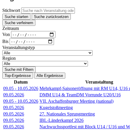
Stichwort
Suche starten
Suche zurücksetzen
Suche verfeinern
Zeitraum
Von
Bis
Veranstaltungstyp
Region
Suche mit Filtern
Top-Ergebnisse
Alle Ergebnisse
Datum
Veranstaltung
09.05
-
10.05.2026
Mehrkampf-Saisoneröffnung mit RM U14, U16 u.
09.05.2026
DMM U14 & TeamDM Vorrunde U20/U16
09.05
-
10.05.2026
VII. Aschaffenburger Meeting (national)
09.05.2026
Kugelstoßmeeting
09.05.2026
27. Nationales Sprungmeeting
09.05.2026
IBL-Länderkampf 2026
09.05.2026
Nachwuchssportfest mit Block U14 / U16 und W