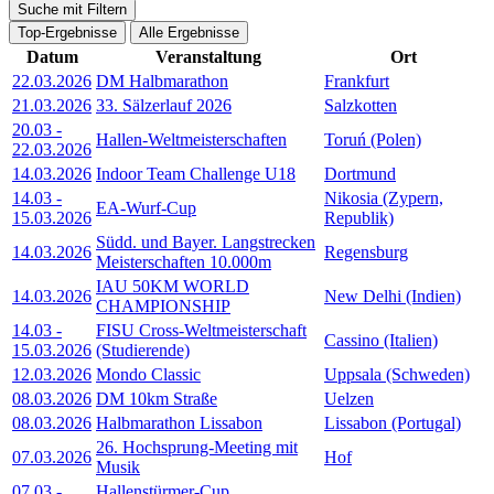
Suche mit Filtern
Top-Ergebnisse
Alle Ergebnisse
Datum
Veranstaltung
Ort
22.03.2026
DM Halbmarathon
Frankfurt
21.03.2026
33. Sälzerlauf 2026
Salzkotten
20.03
-
Hallen-Weltmeisterschaften
Toruń (Polen)
22.03.2026
14.03.2026
Indoor Team Challenge U18
Dortmund
14.03
-
Nikosia (Zypern,
EA-Wurf-Cup
15.03.2026
Republik)
Südd. und Bayer. Langstrecken
14.03.2026
Regensburg
Meisterschaften 10.000m
IAU 50KM WORLD
14.03.2026
New Delhi (Indien)
CHAMPIONSHIP
14.03
-
FISU Cross-Weltmeisterschaft
Cassino (Italien)
15.03.2026
(Studierende)
12.03.2026
Mondo Classic
Uppsala (Schweden)
08.03.2026
DM 10km Straße
Uelzen
08.03.2026
Halbmarathon Lissabon
Lissabon (Portugal)
26. Hochsprung-Meeting mit
07.03.2026
Hof
Musik
07.03
-
Hallenstürmer-Cup