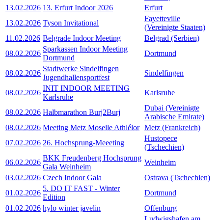
13.02.2026
13. Erfurt Indoor 2026
Erfurt
Fayetteville
13.02.2026
Tyson Invitational
(Vereinigte Staaten)
11.02.2026
Belgrade Indoor Meeting
Belgrad (Serbien)
Sparkassen Indoor Meeting
08.02.2026
Dortmund
Dortmund
Stadtwerke Sindelfingen
08.02.2026
Sindelfingen
Jugendhallensportfest
INIT INDOOR MEETING
08.02.2026
Karlsruhe
Karlsruhe
Dubai (Vereinigte
08.02.2026
Halbmarathon Burj2Burj
Arabische Emirate)
08.02.2026
Meeting Metz Moselle Athlélor
Metz (Frankreich)
Hustopece
07.02.2026
26. Hochsprung-Meeeting
(Tschechien)
BKK Freudenberg Hochsprung
06.02.2026
Weinheim
Gala Weinheim
03.02.2026
Czech Indoor Gala
Ostrava (Tschechien)
5. DO IT FAST - Winter
01.02.2026
Dortmund
Edition
01.02.2026
hylo winter javelin
Offenburg
Ludwigshafen am