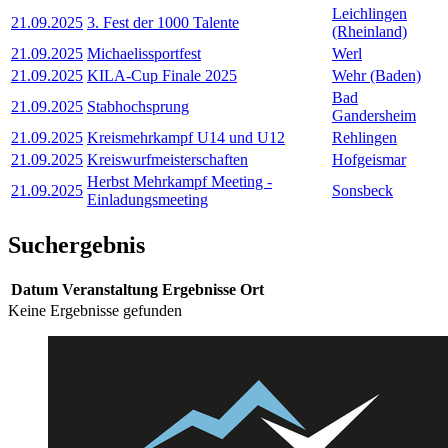
Leichlingen
21.09.2025
3. Fest der 1000 Talente
(Rheinland)
21.09.2025
Michaelissportfest
Werl
21.09.2025
KILA-Cup Finale 2025
Wehr (Baden)
Bad
21.09.2025
Stabhochsprung
Gandersheim
21.09.2025
Kreismehrkampf U14 und U12
Rehlingen
21.09.2025
Kreiswurfmeisterschaften
Hofgeismar
Herbst Mehrkampf Meeting -
21.09.2025
Sonsbeck
Einladungsmeeting
Suchergebnis
Datum
Veranstaltung
Ergebnisse
Ort
Keine Ergebnisse gefunden