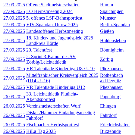
27.09.2025
Offene Stadtmeisterschaften
Hamm
27.09.2025
LO Herbstmeeting 2024
Spaichingen
27.09.2025
5. offenes LSF-Bahnsportfest
Münster
27.09.2025
VfV-Spandau Throw 2025
Berlin-Spandau
27.09.2025
Landesoffenes Herbstmeeting
Gießen
18. Kinder- und Jugendspiele 2025
27.09.2025
Haldensleben
Landkreis Börde
27.09.2025
20. Talentfest
Bönnigheim
2. Sprint 3-Kampf des SV
27.09.2025
Zörbig
Zörbig/Leichtathletik
27.09.2025
VR Talentiade Kinderliga U8 / U10
Pliezhausen
Mittelfränkischer Kreisvergleich 2025
Röthenbach
27.09.2025
(U14 - U16)
a.d.Pegnitz
27.09.2025
VR Talentiade Kinderliga U12
Pliezhausen
33. Leichtathletik Flutlicht-
26.09.2025
Papenburg
Abendsportfest
26.09.2025
Vereinsmeisterschaften Wurf
Ehingen
Diskus/Hammer Einladungsmeeting
26.09.2025
Fahrdorf
Fahrdorf
26.09.2025
Fischbacher Herbstsportfest
Friedrichshafen
26.09.2025
KiLa-Tag 2025
Buxtehude