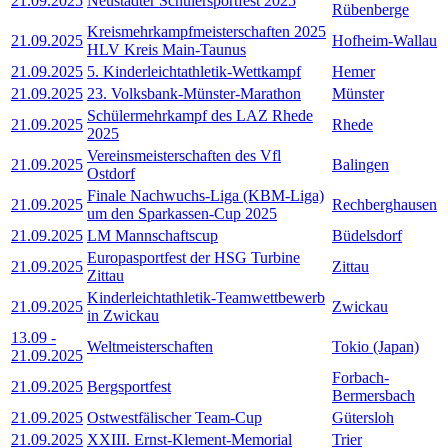
21.09.2025
Neustädter Schülersportfest 2025
Rübenberge
Kreismehrkampfmeisterschaften 2025
21.09.2025
Hofheim-Wallau
HLV Kreis Main-Taunus
21.09.2025
5. Kinderleichtathletik-Wettkampf
Hemer
21.09.2025
23. Volksbank-Münster-Marathon
Münster
Schülermehrkampf des LAZ Rhede
21.09.2025
Rhede
2025
Vereinsmeisterschaften des Vfl
21.09.2025
Balingen
Ostdorf
Finale Nachwuchs-Liga (KBM-Liga)
21.09.2025
Rechberghausen
um den Sparkassen-Cup 2025
21.09.2025
LM Mannschaftscup
Büdelsdorf
Europasportfest der HSG Turbine
21.09.2025
Zittau
Zittau
Kinderleichtathletik-Teamwettbewerb
21.09.2025
Zwickau
in Zwickau
13.09
-
Weltmeisterschaften
Tokio (Japan)
21.09.2025
Forbach-
21.09.2025
Bergsportfest
Bermersbach
21.09.2025
Ostwestfälischer Team-Cup
Gütersloh
21.09.2025
XXIII. Ernst-Klement-Memorial
Trier