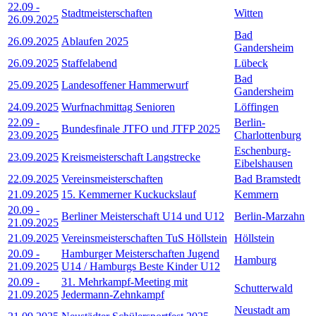
22.09
-
Stadtmeisterschaften
Witten
26.09.2025
Bad
26.09.2025
Ablaufen 2025
Gandersheim
26.09.2025
Staffelabend
Lübeck
Bad
25.09.2025
Landesoffener Hammerwurf
Gandersheim
24.09.2025
Wurfnachmittag Senioren
Löffingen
22.09
-
Berlin-
Bundesfinale JTFO und JTFP 2025
23.09.2025
Charlottenburg
Eschenburg-
23.09.2025
Kreismeisterschaft Langstrecke
Eibelshausen
22.09.2025
Vereinsmeisterschaften
Bad Bramstedt
21.09.2025
15. Kemmerner Kuckuckslauf
Kemmern
20.09
-
Berliner Meisterschaft U14 und U12
Berlin-Marzahn
21.09.2025
21.09.2025
Vereinsmeisterschaften TuS Höllstein
Höllstein
20.09
-
Hamburger Meisterschaften Jugend
Hamburg
21.09.2025
U14 / Hamburgs Beste Kinder U12
20.09
-
31. Mehrkampf-Meeting mit
Schutterwald
21.09.2025
Jedermann-Zehnkampf
Neustadt am