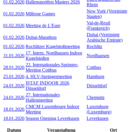
01.02.2026
Hallensportfest Masters 2026
Rhein
New York (Vereinigte
01.02.2026
Millrose Games
Staaten)
Val-de-Reuil
01.02.2026
Meeting de L'Eure
(Frankreich)
Dubai (Vereinigte
01.02.2026
Dubai-Marathon
Arabische Emirate)
01.02.2026
Rochlitzer Kugelstoßmeeting
Rochlitz
17. Intern. Nordhausen Indoor
31.01.2026
Nordhausen
Kugelstoßen
22. Internationales Springer-
28.01.2026
Cottbus
Meeting Cottbus
25.01.2026
4. HLV-Springermeeting
Hamburg
ISTAF INDOOR 2026
24.01.2026
Düsseldorf
Düsseldorf
27. Internationales
24.01.2026
Chemnitz
Hallenmeeting
CMCM Luxembourg Indoor
Luxemburg
18.01.2026
Meeting
(Luxemburg)
18.01.2026
Season Opening Leverkusen
Leverkusen
Datum
Veranstaltung
Ort