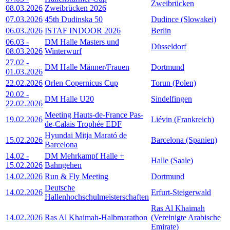
Zweibrücken
08.03.2026
Zweibrücken 2026
07.03.2026
45th Dudinska 50
Dudince (Slowakei)
06.03.2026
ISTAF INDOOR 2026
Berlin
06.03
-
DM Halle Masters und
Düsseldorf
08.03.2026
Winterwurf
27.02
-
DM Halle Männer/Frauen
Dortmund
01.03.2026
22.02.2026
Orlen Copernicus Cup
Torun (Polen)
20.02
-
DM Halle U20
Sindelfingen
22.02.2026
Meeting Hauts-de-France Pas-
19.02.2026
Liévin (Frankreich)
de-Calais Trophée EDF
Hyundai Mitja Marató de
15.02.2026
Barcelona (Spanien)
Barcelona
14.02
-
DM Mehrkampf Halle +
Halle (Saale)
15.02.2026
Bahngehen
14.02.2026
Run & Fly Meeting
Dortmund
Deutsche
14.02.2026
Erfurt-Steigerwald
Hallenhochschulmeisterschaften
Ras Al Khaimah
14.02.2026
Ras Al Khaimah-Halbmarathon
(Vereinigte Arabische
Emirate)