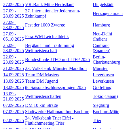
27.09.2025
VR-Bank Mitte Herbstlauf
Dingelstädt
27.09
-
27. Internationaler Jedermann-
Herzogenaurach
28.09.2025
Zehnkampf
27.09
-
Fest der 1000 Zwerge
Hamburg
28.09.2025
27.09
-
Neu-Delhi
Para-WM Leichtathletik
05.10.2025
(Indien)
25.09
-
Berglauf- und Trailrunning
Canfranc
28.09.2025
Weltmeisterschaft
(Spanien)
22.09
-
Berlin-
Bundesfinale JTFO und JTFP 2025
23.09.2025
Charlottenburg
21.09.2025
23. Volksbank-Münster-Marathon
Münster
14.09.2025
Team DM Masters
Leverkusen
13.09.2025
Team DM Jugend
Leverkusen
13.09.2025
ttc Saisonabschlussspringen 2025
Gräfelfing
13.09
-
Weltmeisterschaften
Tokio (Japan)
21.09.2025
07.09.2025
DM 10 km Straße
Siegburg
07.09.2025
Stadtwerke Halbmarathon Bochum
Bochum-Mitte
24. Volksbank Trier Eifel -
02.09.2025
Trier
Flutlichtmeeting Trier