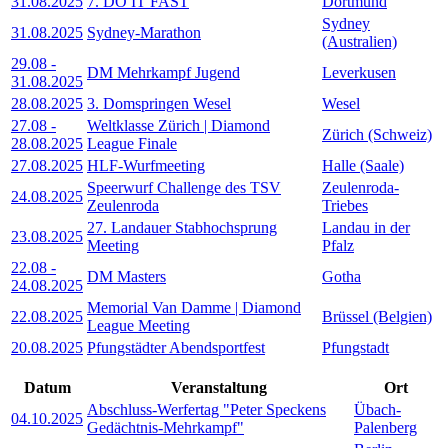
31.08.2025
7. DO IT FAST
Dortmund
Sydney
31.08.2025
Sydney-Marathon
(Australien)
29.08
-
DM Mehrkampf Jugend
Leverkusen
31.08.2025
28.08.2025
3. Domspringen Wesel
Wesel
27.08
-
Weltklasse Zürich | Diamond
Zürich (Schweiz)
28.08.2025
League Finale
27.08.2025
HLF-Wurfmeeting
Halle (Saale)
Speerwurf Challenge des TSV
Zeulenroda-
24.08.2025
Zeulenroda
Triebes
27. Landauer Stabhochsprung
Landau in der
23.08.2025
Meeting
Pfalz
22.08
-
DM Masters
Gotha
24.08.2025
Memorial Van Damme | Diamond
22.08.2025
Brüssel (Belgien)
League Meeting
20.08.2025
Pfungstädter Abendsportfest
Pfungstadt
Datum
Veranstaltung
Ort
Abschluss-Werfertag "Peter Speckens
Übach-
04.10.2025
Gedächtnis-Mehrkampf"
Palenberg