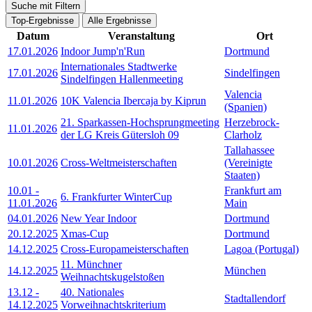
Suche mit Filtern
Top-Ergebnisse
Alle Ergebnisse
Datum
Veranstaltung
Ort
17.01.2026
Indoor Jump'n'Run
Dortmund
Internationales Stadtwerke
17.01.2026
Sindelfingen
Sindelfingen Hallenmeeting
Valencia
11.01.2026
10K Valencia Ibercaja by Kiprun
(Spanien)
21. Sparkassen-Hochsprungmeeting
Herzebrock-
11.01.2026
der LG Kreis Gütersloh 09
Clarholz
Tallahassee
10.01.2026
Cross-Weltmeisterschaften
(Vereinigte
Staaten)
10.01
-
Frankfurt am
6. Frankfurter WinterCup
11.01.2026
Main
04.01.2026
New Year Indoor
Dortmund
20.12.2025
Xmas-Cup
Dortmund
14.12.2025
Cross-Europameisterschaften
Lagoa (Portugal)
11. Münchner
14.12.2025
München
Weihnachtskugelstoßen
13.12
-
40. Nationales
Stadtallendorf
14.12.2025
Vorweihnachtskriterium