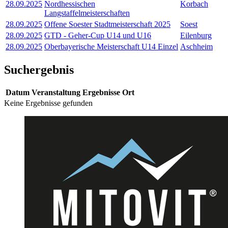
28.09.2025
Nordhessischen
Korbach
Langstaffelmeisterschaften
28.09.2025
Offene Soester Stadtmeisterschaft 2025
Soest
28.09.2025
GTD - Geher-Cup U14 und U16
Eilenburg
28.09.2025
Oberbayerische Meisterschaft U14 Einzel
Aschheim
Suchergebnis
Datum
Veranstaltung
Ergebnisse
Ort
Keine Ergebnisse gefunden