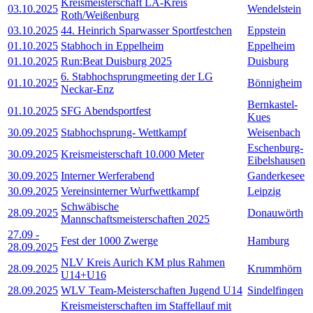
Kreismeisterschaft LA-Kreis
03.10.2025
Wendelstein
Roth/Weißenburg
03.10.2025
44. Heinrich Sparwasser Sportfestchen
Eppstein
01.10.2025
Stabhoch in Eppelheim
Eppelheim
01.10.2025
Run:Beat Duisburg 2025
Duisburg
6. Stabhochsprungmeeting der LG
01.10.2025
Bönnigheim
Neckar-Enz
Bernkastel-
01.10.2025
SFG Abendsportfest
Kues
30.09.2025
Stabhochsprung- Wettkampf
Weisenbach
Eschenburg-
30.09.2025
Kreismeisterschaft 10.000 Meter
Eibelshausen
30.09.2025
Interner Werferabend
Ganderkesee
30.09.2025
Vereinsinterner Wurfwettkampf
Leipzig
Schwäbische
28.09.2025
Donauwörth
Mannschaftsmeisterschaften 2025
27.09
-
Fest der 1000 Zwerge
Hamburg
28.09.2025
NLV Kreis Aurich KM plus Rahmen
28.09.2025
Krummhörn
U14+U16
28.09.2025
WLV Team-Meisterschaften Jugend U14
Sindelfingen
Kreismeisterschaften im Staffellauf mit