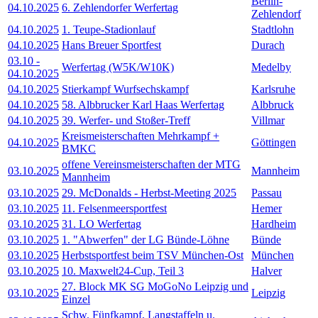
Berlin-
04.10.2025
6. Zehlendorfer Werfertag
Zehlendorf
04.10.2025
1. Teupe-Stadionlauf
Stadtlohn
04.10.2025
Hans Breuer Sportfest
Durach
03.10
-
Werfertag (W5K/W10K)
Medelby
04.10.2025
04.10.2025
Stierkampf Wurfsechskampf
Karlsruhe
04.10.2025
58. Albbrucker Karl Haas Werfertag
Albbruck
04.10.2025
39. Werfer- und Stoßer-Treff
Villmar
Kreismeisterschaften Mehrkampf +
04.10.2025
Göttingen
BMKC
offene Vereinsmeisterschaften der MTG
03.10.2025
Mannheim
Mannheim
03.10.2025
29. McDonalds - Herbst-Meeting 2025
Passau
03.10.2025
11. Felsenmeersportfest
Hemer
03.10.2025
31. LO Werfertag
Hardheim
03.10.2025
1. "Abwerfen" der LG Bünde-Löhne
Bünde
03.10.2025
Herbstsportfest beim TSV München-Ost
München
03.10.2025
10. Maxwelt24-Cup, Teil 3
Halver
27. Block MK SG MoGoNo Leipzig und
03.10.2025
Leipzig
Einzel
Schw. Fünfkampf, Langstaffeln u.