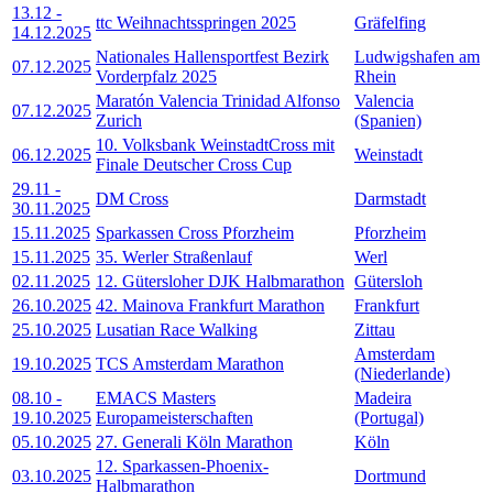
13.12
-
ttc Weihnachtsspringen 2025
Gräfelfing
14.12.2025
Nationales Hallensportfest Bezirk
Ludwigshafen am
07.12.2025
Vorderpfalz 2025
Rhein
Maratón Valencia Trinidad Alfonso
Valencia
07.12.2025
Zurich
(Spanien)
10. Volksbank WeinstadtCross mit
06.12.2025
Weinstadt
Finale Deutscher Cross Cup
29.11
-
DM Cross
Darmstadt
30.11.2025
15.11.2025
Sparkassen Cross Pforzheim
Pforzheim
15.11.2025
35. Werler Straßenlauf
Werl
02.11.2025
12. Gütersloher DJK Halbmarathon
Gütersloh
26.10.2025
42. Mainova Frankfurt Marathon
Frankfurt
25.10.2025
Lusatian Race Walking
Zittau
Amsterdam
19.10.2025
TCS Amsterdam Marathon
(Niederlande)
08.10
-
EMACS Masters
Madeira
19.10.2025
Europameisterschaften
(Portugal)
05.10.2025
27. Generali Köln Marathon
Köln
12. Sparkassen-Phoenix-
03.10.2025
Dortmund
Halbmarathon