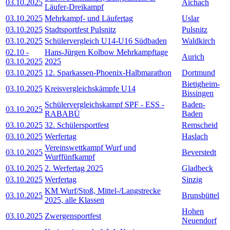
03.10.2025
Aichach
Läufer-Dreikampf
03.10.2025
Mehrkampf- und Läufertag
Uslar
03.10.2025
Stadtsportfest Pulsnitz
Pulsnitz
03.10.2025
Schülervergleich U14-U16 Südbaden
Waldkirch
02.10
-
Hans-Jürgen Kolbow Mehrkampftage
Aurich
03.10.2025
2025
03.10.2025
12. Sparkassen-Phoenix-Halbmarathon
Dortmund
Bietigheim-
03.10.2025
Kreisvergleichskämpfe U14
Bissingen
Schülervergleichskampf SPF - ESS -
Baden-
03.10.2025
RABABÜ
Baden
03.10.2025
32. Schülersportfest
Remscheid
03.10.2025
Werfertag
Haslach
Vereinswettkampf Wurf und
03.10.2025
Beverstedt
Wurffünfkampf
03.10.2025
2. Werfertag 2025
Gladbeck
03.10.2025
Werfertag
Sinzig
KM Wurf/Stoß, Mittel-/Langstrecke
03.10.2025
Brunsbüttel
2025, alle Klassen
Hohen
03.10.2025
Zwergensportfest
Neuendorf