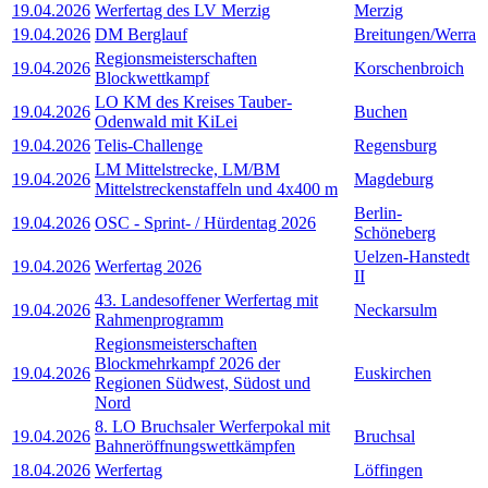
19.04.2026
Werfertag des LV Merzig
Merzig
19.04.2026
DM Berglauf
Breitungen/Werra
Regionsmeisterschaften
19.04.2026
Korschenbroich
Blockwettkampf
LO KM des Kreises Tauber-
19.04.2026
Buchen
Odenwald mit KiLei
19.04.2026
Telis-Challenge
Regensburg
LM Mittelstrecke, LM/BM
19.04.2026
Magdeburg
Mittelstreckenstaffeln und 4x400 m
Berlin-
19.04.2026
OSC - Sprint- / Hürdentag 2026
Schöneberg
Uelzen-Hanstedt
19.04.2026
Werfertag 2026
II
43. Landesoffener Werfertag mit
19.04.2026
Neckarsulm
Rahmenprogramm
Regionsmeisterschaften
Blockmehrkampf 2026 der
19.04.2026
Euskirchen
Regionen Südwest, Südost und
Nord
8. LO Bruchsaler Werferpokal mit
19.04.2026
Bruchsal
Bahneröffnungswettkämpfen
18.04.2026
Werfertag
Löffingen