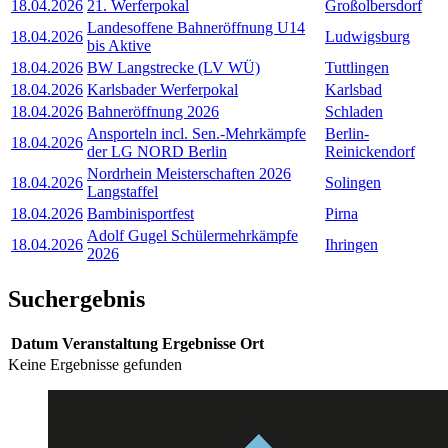
18.04.2026
21. Werferpokal
Großolbersdorf
Landesoffene Bahneröffnung U14
18.04.2026
Ludwigsburg
bis Aktive
18.04.2026
BW Langstrecke (LV WÜ)
Tuttlingen
18.04.2026
Karlsbader Werferpokal
Karlsbad
18.04.2026
Bahneröffnung 2026
Schladen
Ansporteln incl. Sen.-Mehrkämpfe
Berlin-
18.04.2026
der LG NORD Berlin
Reinickendorf
Nordrhein Meisterschaften 2026
18.04.2026
Solingen
Langstaffel
18.04.2026
Bambinisportfest
Pirna
Adolf Gugel Schülermehrkämpfe
18.04.2026
Ihringen
2026
Suchergebnis
Datum
Veranstaltung
Ergebnisse
Ort
Keine Ergebnisse gefunden