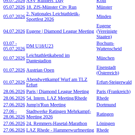
09.07.2026
ASV Runners' Day
Köln
05.07.2026
18. ZfS-Münster City Run
Münster
2. Nationales Leichtathletik-
05.07.2026
Minden
Sportfest 2026
Eugene
04.07.2026
Eugene | Diamond League Meeting
(Vereinigte
Staaten)
03.07
-
Bochum-
DM U18/U23
05.07.2026
Wattenscheid
Leichtathletikabend im
01.07.2026
München
Dantestadion
Eisenstadt
01.07.2026
Austrian Open
(Österreich)
Abendwettkampf Wurf am TLZ
01.07.2026
Erfurt-Steigerwald
Erfurt
28.06.2026
Paris | Diamond League Meeting
Paris (Frankreich)
28.06.2026
54. Intern. LAZ Meeting/Rhede
Rhede
27.06.2026
Jump'n'Run Meeting
Dortmund
27.06
-
Stadtwerke Ratingen Mehrkampf-
Ratingen
28.06.2026
Meeting 2026
27.06.2026
24. Remmers-Hasetal-Marathon
Löningen
27.06.2026
LAZ Rhede - Hammerwurfmeeting
Rhede