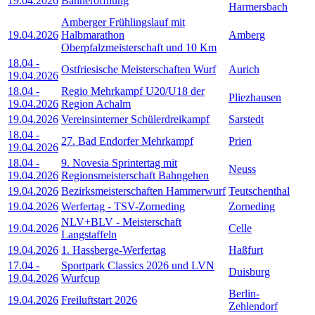
19.04.2026
Bahneröffnung
Harmersbach
Amberger Frühlingslauf mit
19.04.2026
Halbmarathon
Amberg
Oberpfalzmeisterschaft und 10 Km
18.04
-
Ostfriesische Meisterschaften Wurf
Aurich
19.04.2026
18.04
-
Regio Mehrkampf U20/U18 der
Pliezhausen
19.04.2026
Region Achalm
19.04.2026
Vereinsinterner Schülerdreikampf
Sarstedt
18.04
-
27. Bad Endorfer Mehrkampf
Prien
19.04.2026
18.04
-
9. Novesia Sprintertag mit
Neuss
19.04.2026
Regionsmeisterschaft Bahngehen
19.04.2026
Bezirksmeisterschaften Hammerwurf
Teutschenthal
19.04.2026
Werfertag - TSV-Zorneding
Zorneding
NLV+BLV - Meisterschaft
19.04.2026
Celle
Langstaffeln
19.04.2026
1. Hassberge-Werfertag
Haßfurt
17.04
-
Sportpark Classics 2026 und LVN
Duisburg
19.04.2026
Wurfcup
Berlin-
19.04.2026
Freiluftstart 2026
Zehlendorf