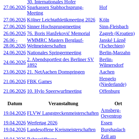
30. Internationales Hofer
27.06.2026
Sparkassen Stabhochsprung-
Hof
Meeting
27.06.2026
Kölner Leichtathletikmeeting 2026
Köln
27.06.2026
Sinner Hochsprungmeeting
Sinn-Fleisbach
26.06.2026
76. Boris Hanžeković Memorial
Zagreb (Kroatien)
26.06
-
WMMRC Masters Berglauf-
Janské Lázně
28.06.2026
Weltmeisterschaften
(Tschechien)
24.06.2026
Nationales Springermeeting
Berlin-Marzahn
2. Abendsportfest des Berliner SV
Berlin-
24.06.2026
1892
Wilmersdorf
23.06.2026
21. NetAachen Domspringen
Aachen
Hengelo
21.06.2026
FBK Games
(Niederlande)
21.06.2026
10. Hylo Speerwurfmeeting
Offenburg
Datum
Veranstaltung
Ort
Arnsberg-
19.04.2026
FLVW Langstreckenmeisterschaften
Oeventrop
19.04.2026
Werfertag 2026
Essen
19.04.2026
Landesoffene Kreismeisterschaften
Burghaslach
Zell am