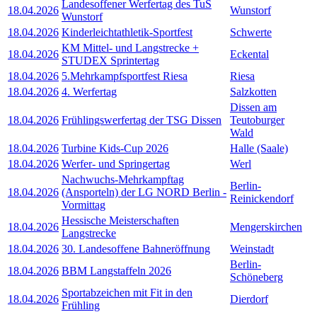
Landesoffener Werfertag des TuS
18.04.2026
Wunstorf
Wunstorf
18.04.2026
Kinderleichtathletik-Sportfest
Schwerte
KM Mittel- und Langstrecke +
18.04.2026
Eckental
STUDEX Sprintertag
18.04.2026
5.Mehrkampfsportfest Riesa
Riesa
18.04.2026
4. Werfertag
Salzkotten
Dissen am
18.04.2026
Frühlingswerfertag der TSG Dissen
Teutoburger
Wald
18.04.2026
Turbine Kids-Cup 2026
Halle (Saale)
18.04.2026
Werfer- und Springertag
Werl
Nachwuchs-Mehrkampftag
Berlin-
18.04.2026
(Ansporteln) der LG NORD Berlin -
Reinickendorf
Vormittag
Hessische Meisterschaften
18.04.2026
Mengerskirchen
Langstrecke
18.04.2026
30. Landesoffene Bahneröffnung
Weinstadt
Berlin-
18.04.2026
BBM Langstaffeln 2026
Schöneberg
Sportabzeichen mit Fit in den
18.04.2026
Dierdorf
Frühling