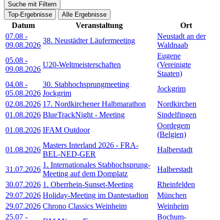
Suche mit Filtern
Top-Ergebnisse
Alle Ergebnisse
Datum
Veranstaltung
Ort
07.08
-
Neustadt an der
38. Neustädter Läufermeeting
09.08.2026
Waldnaab
Eugene
05.08
-
U20-Weltmeisterschaften
(Vereinigte
09.08.2026
Staaten)
04.08
-
30. Stabhochsprungmeeting
Jockgrim
05.08.2026
Jockgrim
02.08.2026
17. Nordkirchener Halbmarathon
Nordkirchen
01.08.2026
BlueTrackNight - Meeting
Sindelfingen
Oordegem
01.08.2026
IFAM Outdoor
(Belgien)
Masters Interland 2026 - FRA-
01.08.2026
Halberstadt
BEL-NED-GER
1. Internationales Stabhochsprung-
31.07.2026
Halberstadt
Meeting auf dem Domplatz
30.07.2026
1. Oberrhein-Sunset-Meeting
Rheinfelden
29.07.2026
Holiday-Meeting im Dantestadion
München
29.07.2026
Chrono Classics Weinheim
Weinheim
25.07
-
Bochum-