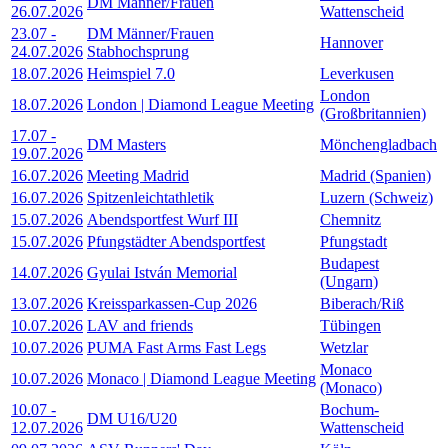
DM Männer/Frauen
26.07.2026
Wattenscheid
23.07
-
DM Männer/Frauen
Hannover
24.07.2026
Stabhochsprung
18.07.2026
Heimspiel 7.0
Leverkusen
London
18.07.2026
London | Diamond League Meeting
(Großbritannien)
17.07
-
DM Masters
Mönchengladbach
19.07.2026
16.07.2026
Meeting Madrid
Madrid (Spanien)
16.07.2026
Spitzenleichtathletik
Luzern (Schweiz)
15.07.2026
Abendsportfest Wurf III
Chemnitz
15.07.2026
Pfungstädter Abendsportfest
Pfungstadt
Budapest
14.07.2026
Gyulai István Memorial
(Ungarn)
13.07.2026
Kreissparkassen-Cup 2026
Biberach/Riß
10.07.2026
LAV and friends
Tübingen
10.07.2026
PUMA Fast Arms Fast Legs
Wetzlar
Monaco
10.07.2026
Monaco | Diamond League Meeting
(Monaco)
10.07
-
Bochum-
DM U16/U20
12.07.2026
Wattenscheid