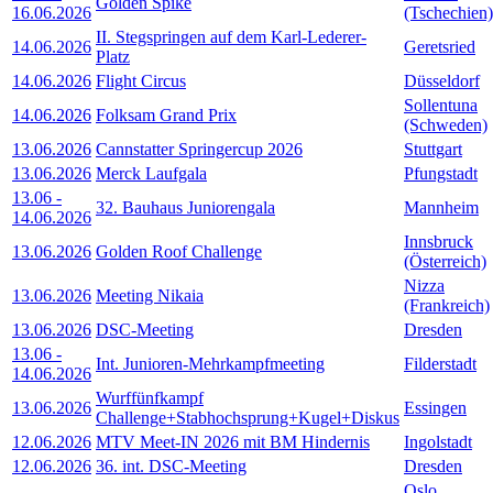
Golden Spike
16.06.2026
(Tschechien)
II. Stegspringen auf dem Karl-Lederer-
14.06.2026
Geretsried
Platz
14.06.2026
Flight Circus
Düsseldorf
Sollentuna
14.06.2026
Folksam Grand Prix
(Schweden)
13.06.2026
Cannstatter Springercup 2026
Stuttgart
13.06.2026
Merck Laufgala
Pfungstadt
13.06
-
32. Bauhaus Juniorengala
Mannheim
14.06.2026
Innsbruck
13.06.2026
Golden Roof Challenge
(Österreich)
Nizza
13.06.2026
Meeting Nikaia
(Frankreich)
13.06.2026
DSC-Meeting
Dresden
13.06
-
Int. Junioren-Mehrkampfmeeting
Filderstadt
14.06.2026
Wurffünfkampf
13.06.2026
Essingen
Challenge+Stabhochsprung+Kugel+Diskus
12.06.2026
MTV Meet-IN 2026 mit BM Hindernis
Ingolstadt
12.06.2026
36. int. DSC-Meeting
Dresden
Oslo