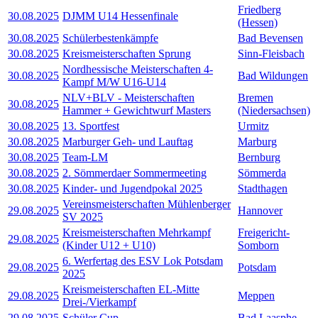
Friedberg
30.08.2025
DJMM U14 Hessenfinale
(Hessen)
30.08.2025
Schülerbestenkämpfe
Bad Bevensen
30.08.2025
Kreismeisterschaften Sprung
Sinn-Fleisbach
Nordhessische Meisterschaften 4-
30.08.2025
Bad Wildungen
Kampf M/W U16-U14
NLV+BLV - Meisterschaften
Bremen
30.08.2025
Hammer + Gewichtwurf Masters
(Niedersachsen)
30.08.2025
13. Sportfest
Urmitz
30.08.2025
Marburger Geh- und Lauftag
Marburg
30.08.2025
Team-LM
Bernburg
30.08.2025
2. Sömmerdaer Sommermeeting
Sömmerda
30.08.2025
Kinder- und Jugendpokal 2025
Stadthagen
Vereinsmeisterschaften Mühlenberger
29.08.2025
Hannover
SV 2025
Kreismeisterschaften Mehrkampf
Freigericht-
29.08.2025
(Kinder U12 + U10)
Somborn
6. Werfertag des ESV Lok Potsdam
29.08.2025
Potsdam
2025
Kreismeisterschaften EL-Mitte
29.08.2025
Meppen
Drei-/Vierkampf
29.08.2025
Schüler Cup
Bad Laasphe