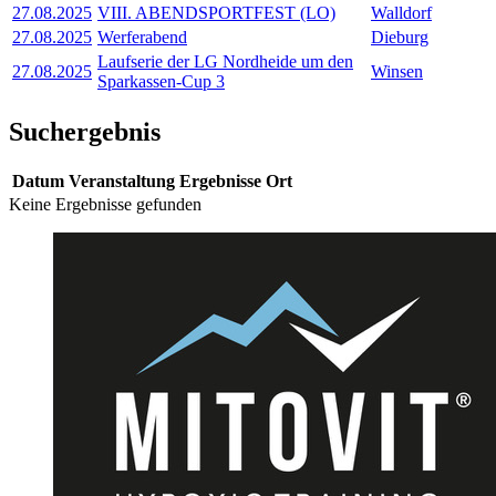
27.08.2025
VIII. ABENDSPORTFEST (LO)
Walldorf
27.08.2025
Werferabend
Dieburg
Laufserie der LG Nordheide um den
27.08.2025
Winsen
Sparkassen-Cup 3
Suchergebnis
Datum
Veranstaltung
Ergebnisse
Ort
Keine Ergebnisse gefunden