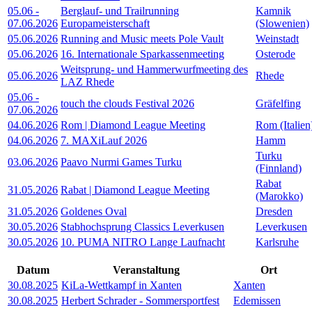
05.06
-
Berglauf- und Trailrunning
Kamnik
07.06.2026
Europameisterschaft
(Slowenien)
05.06.2026
Running and Music meets Pole Vault
Weinstadt
05.06.2026
16. Internationale Sparkassenmeeting
Osterode
Weitsprung- und Hammerwurfmeeting des
05.06.2026
Rhede
LAZ Rhede
05.06
-
touch the clouds Festival 2026
Gräfelfing
07.06.2026
04.06.2026
Rom | Diamond League Meeting
Rom (Italien
04.06.2026
7. MAXiLauf 2026
Hamm
Turku
03.06.2026
Paavo Nurmi Games Turku
(Finnland)
Rabat
31.05.2026
Rabat | Diamond League Meeting
(Marokko)
31.05.2026
Goldenes Oval
Dresden
30.05.2026
Stabhochsprung Classics Leverkusen
Leverkusen
30.05.2026
10. PUMA NITRO Lange Laufnacht
Karlsruhe
Datum
Veranstaltung
Ort
30.08.2025
KiLa-Wettkampf in Xanten
Xanten
30.08.2025
Herbert Schrader - Sommersportfest
Edemissen