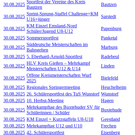
Sportfest der Vereine des Kreis
30.08.2025
Bautzen
Bautzen
Sprint-Sprung-Staffel Challenge+KM
30.08.2025
Sarstedt
U16+jünger
KM Einzel Emsland-Nord
30.08.2025
Papenburg
Schüler/Jugend U8-U12
30.08.2025
Sommersportfest
Panketal
Süddeutsche Meisterschaften im
30.08.2025
Marburg
Bahngehen
30.08.2025
5. Eberhard-Arnold-Sportfest
Radebeul
HLV Kreis Gießen – Mehrkampf
30.08.2025
Linden
Meisterschaften U12 & U14
Offene Kreismeisterschaften Wurf
30.08.2025
Bielefeld
2025
30.08.2025
Regionales Springermeeting
Heuchelheim
30.08.2025
26. Schülersportfest des TuS Wunstorf
Wunstorf
30.08.2025
10. Herbst-Meeting
Hagen
Mehrkampftag des Buxtehuder SV für
30.08.2025
Buxtehude
Schülerinnen / Schüler
30.08.2025
KM Einzel + Kurzstaffeln U8-U18
Geestland
30.08.2025
Mehrkampftag U12 und U10
Frechen
30.08.2025
42. Schülersportfest
Eisenberg