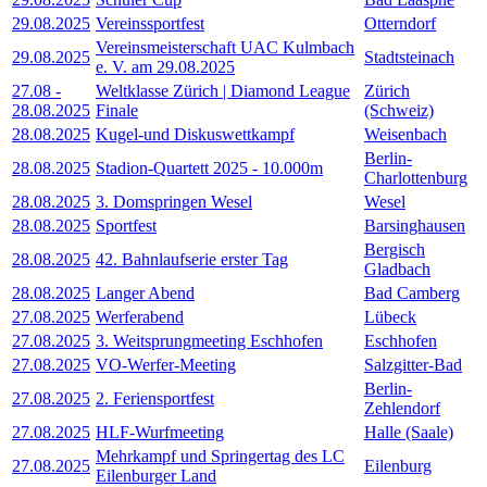
29.08.2025
Vereinssportfest
Otterndorf
Vereinsmeisterschaft UAC Kulmbach
29.08.2025
Stadtsteinach
e. V. am 29.08.2025
27.08
-
Weltklasse Zürich | Diamond League
Zürich
28.08.2025
Finale
(Schweiz)
28.08.2025
Kugel-und Diskuswettkampf
Weisenbach
Berlin-
28.08.2025
Stadion-Quartett 2025 - 10.000m
Charlottenburg
28.08.2025
3. Domspringen Wesel
Wesel
28.08.2025
Sportfest
Barsinghausen
Bergisch
28.08.2025
42. Bahnlaufserie erster Tag
Gladbach
28.08.2025
Langer Abend
Bad Camberg
27.08.2025
Werferabend
Lübeck
27.08.2025
3. Weitsprungmeeting Eschhofen
Eschhofen
27.08.2025
VO-Werfer-Meeting
Salzgitter-Bad
Berlin-
27.08.2025
2. Feriensportfest
Zehlendorf
27.08.2025
HLF-Wurfmeeting
Halle (Saale)
Mehrkampf und Springertag des LC
27.08.2025
Eilenburg
Eilenburger Land