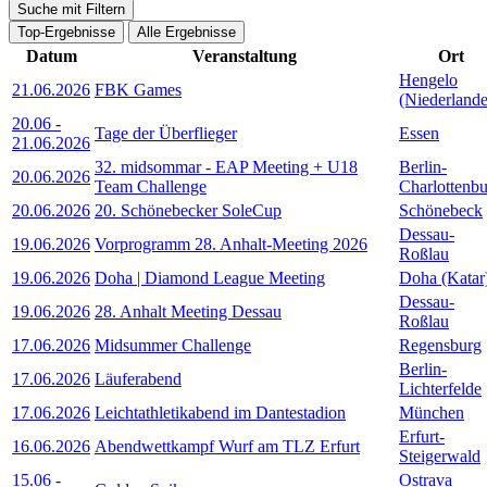
Suche mit Filtern
Top-Ergebnisse
Alle Ergebnisse
Datum
Veranstaltung
Ort
Hengelo
21.06.2026
FBK Games
(Niederlande
20.06
-
Tage der Überflieger
Essen
21.06.2026
32. midsommar - EAP Meeting + U18
Berlin-
20.06.2026
Team Challenge
Charlottenb
20.06.2026
20. Schönebecker SoleCup
Schönebeck
Dessau-
19.06.2026
Vorprogramm 28. Anhalt-Meeting 2026
Roßlau
19.06.2026
Doha | Diamond League Meeting
Doha (Katar
Dessau-
19.06.2026
28. Anhalt Meeting Dessau
Roßlau
17.06.2026
Midsummer Challenge
Regensburg
Berlin-
17.06.2026
Läuferabend
Lichterfelde
17.06.2026
Leichtathletikabend im Dantestadion
München
Erfurt-
16.06.2026
Abendwettkampf Wurf am TLZ Erfurt
Steigerwald
15.06
-
Ostrava