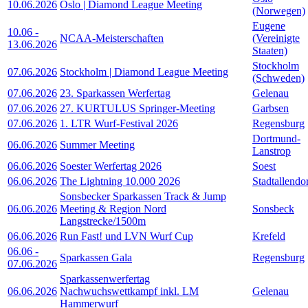
10.06.2026
Oslo | Diamond League Meeting
(Norwegen)
Eugene
10.06
-
NCAA-Meisterschaften
(Vereinigte
13.06.2026
Staaten)
Stockholm
07.06.2026
Stockholm | Diamond League Meeting
(Schweden)
07.06.2026
23. Sparkassen Werfertag
Gelenau
07.06.2026
27. KURTULUS Springer-Meeting
Garbsen
07.06.2026
1. LTR Wurf-Festival 2026
Regensburg
Dortmund-
06.06.2026
Summer Meeting
Lanstrop
06.06.2026
Soester Werfertag 2026
Soest
06.06.2026
The Lightning 10.000 2026
Stadtallendo
Sonsbecker Sparkassen Track & Jump
06.06.2026
Meeting & Region Nord
Sonsbeck
Langstrecke/1500m
06.06.2026
Run Fast! und LVN Wurf Cup
Krefeld
06.06
-
Sparkassen Gala
Regensburg
07.06.2026
Sparkassenwerfertag
06.06.2026
Nachwuchswettkampf inkl. LM
Gelenau
Hammerwurf