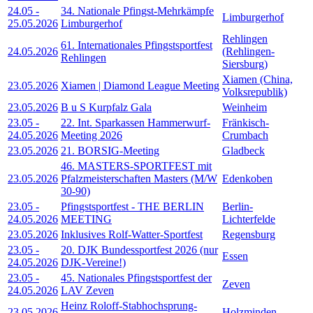
24.05
-
34. Nationale Pfingst-Mehrkämpfe
Limburgerhof
25.05.2026
Limburgerhof
Rehlingen
61. Internationales Pfingstsportfest
24.05.2026
(Rehlingen-
Rehlingen
Siersburg)
Xiamen (China,
23.05.2026
Xiamen | Diamond League Meeting
Volksrepublik)
23.05.2026
B u S Kurpfalz Gala
Weinheim
23.05
-
22. Int. Sparkassen Hammerwurf-
Fränkisch-
24.05.2026
Meeting 2026
Crumbach
23.05.2026
21. BORSIG-Meeting
Gladbeck
46. MASTERS-SPORTFEST mit
23.05.2026
Pfalzmeisterschaften Masters (M/W
Edenkoben
30-90)
23.05
-
Pfingstsportfest - THE BERLIN
Berlin-
24.05.2026
MEETING
Lichterfelde
23.05.2026
Inklusives Rolf-Watter-Sportfest
Regensburg
23.05
-
20. DJK Bundessportfest 2026 (nur
Essen
24.05.2026
DJK-Vereine!)
23.05
-
45. Nationales Pfingstsportfest der
Zeven
24.05.2026
LAV Zeven
Heinz Roloff-Stabhochsprung-
23.05.2026
Holzminden