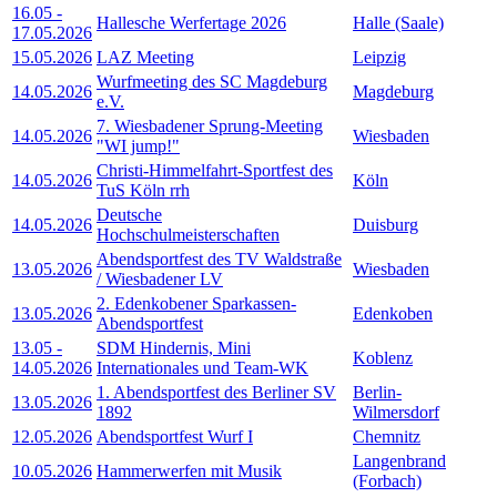
16.05
-
Hallesche Werfertage 2026
Halle (Saale)
17.05.2026
15.05.2026
LAZ Meeting
Leipzig
Wurfmeeting des SC Magdeburg
14.05.2026
Magdeburg
e.V.
7. Wiesbadener Sprung-Meeting
14.05.2026
Wiesbaden
"WI jump!"
Christi-Himmelfahrt-Sportfest des
14.05.2026
Köln
TuS Köln rrh
Deutsche
14.05.2026
Duisburg
Hochschulmeisterschaften
Abendsportfest des TV Waldstraße
13.05.2026
Wiesbaden
/ Wiesbadener LV
2. Edenkobener Sparkassen-
13.05.2026
Edenkoben
Abendsportfest
13.05
-
SDM Hindernis, Mini
Koblenz
14.05.2026
Internationales und Team-WK
1. Abendsportfest des Berliner SV
Berlin-
13.05.2026
1892
Wilmersdorf
12.05.2026
Abendsportfest Wurf I
Chemnitz
Langenbrand
10.05.2026
Hammerwerfen mit Musik
(Forbach)