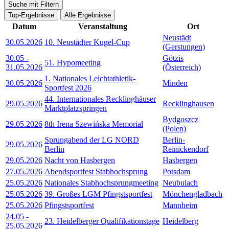
Suche mit Filtern
Top-Ergebnisse
Alle Ergebnisse
Datum
Veranstaltung
Ort
Neustädt
30.05.2026
10. Neustädter Kugel-Cup
(Gerstungen)
30.05
-
Götzis
51. Hypomeeting
31.05.2026
(Österreich)
1. Nationales Leichtathletik-
30.05.2026
Minden
Sportfest 2026
44. Internationales Recklinghäuser
29.05.2026
Recklinghausen
Marktplatzspringen
Bydgoszcz
29.05.2026
8th Irena Szewińska Memorial
(Polen)
Sprungabend der LG NORD
Berlin-
29.05.2026
Berlin
Reinickendorf
29.05.2026
Nacht von Hasbergen
Hasbergen
27.05.2026
Abendsportfest Stabhochsprung
Potsdam
25.05.2026
Nationales Stabhochsprungmeeting
Neubulach
25.05.2026
39. Großes LGM Pfingstsportfest
Mönchengladbach
25.05.2026
Pfingstsportfest
Mannheim
24.05
-
23. Heidelberger Qualifikationstage
Heidelberg
25.05.2026