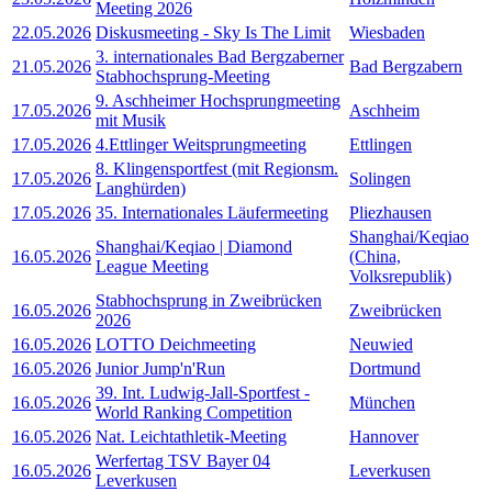
Meeting 2026
22.05.2026
Diskusmeeting - Sky Is The Limit
Wiesbaden
3. internationales Bad Bergzaberner
21.05.2026
Bad Bergzabern
Stabhochsprung-Meeting
9. Aschheimer Hochsprungmeeting
17.05.2026
Aschheim
mit Musik
17.05.2026
4.Ettlinger Weitsprungmeeting
Ettlingen
8. Klingensportfest (mit Regionsm.
17.05.2026
Solingen
Langhürden)
17.05.2026
35. Internationales Läufermeeting
Pliezhausen
Shanghai/Keqiao
Shanghai/Keqiao | Diamond
16.05.2026
(China,
League Meeting
Volksrepublik)
Stabhochsprung in Zweibrücken
16.05.2026
Zweibrücken
2026
16.05.2026
LOTTO Deichmeeting
Neuwied
16.05.2026
Junior Jump'n'Run
Dortmund
39. Int. Ludwig-Jall-Sportfest -
16.05.2026
München
World Ranking Competition
16.05.2026
Nat. Leichtathletik-Meeting
Hannover
Werfertag TSV Bayer 04
16.05.2026
Leverkusen
Leverkusen