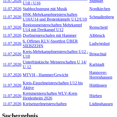
11.07.2026
Stuttgart
U18 / U16
11.07.2026
Stabhochsprung mit Musik
Nordkirchen
HSK-Mehrkampfmeisterschaften
11.07.2026
Schmallenberg
U16/U14 und Bestenkämpfe U12/U10
Regionsmeisterschaften Mehrkampf
11.07.2026
Remscheid
U14 mit Dreikampf U12
11.07.2026
Dorfmeisterschafen mit Hammer
Albbruck
6. Offenes KLV-Sportfest ÜBER
11.07.2026
Ludwigslust
SIEBZEHN
Kreis-Mehrkampfmeisterschaften U12 -
11.07.2026
Brigachtal
U10
Unterfränkische Meisterschaften U 14/
11.07.2026
Karlstadt
U 12
Hannover-
11.07.2026
MTVH - Hammer/Gewicht
Herrenhausen
Kreis-Einzelmeisterschaften U12 bis
11.07.2026
Hüttlingen
Aktive
Kreismeisterschaften WLV-Kreis
11.07.2026
Hürben
Heidenheim 2026
11.07.2026
Kreiseinzelmeisterschaften
Lüdinghausen
Suchergebnis