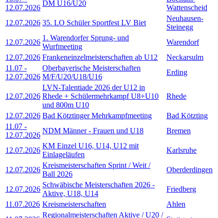
DM U16/U20
12.07.2026
Wattenscheid
Neuhausen-
12.07.2026
35. LO Schüler Sportfest LV Biet
Steinegg
1. Warendorfer Sprung- und
12.07.2026
Warendorf
Wurfmeeting
12.07.2026
Frankeneinzelmeisterschaften ab U12
Neckarsulm
11.07
-
Oberbayerische Meisterschaften
Erding
12.07.2026
M/F/U20/U18/U16
LVN-Talentiade 2026 der U12 in
12.07.2026
Rhede + Schülermehrkampf U8+U10
Rhede
und 800m U10
12.07.2026
Bad Kötztinger Mehrkampfmeeting
Bad Kötzting
11.07
-
NDM Männer - Frauen und U18
Bremen
12.07.2026
KM Einzel U16, U14, U12 mit
12.07.2026
Karlsruhe
Einlageläufen
Kreismeisterschaften Sprint / Weit /
12.07.2026
Oberderdingen
Ball 2026
Schwäbische Meisterschaften 2026 -
12.07.2026
Friedberg
Aktive, U18, U14
11.07.2026
Kreismeisterschaften
Ahlen
Regionalmeisterschaften Aktive / U20 /