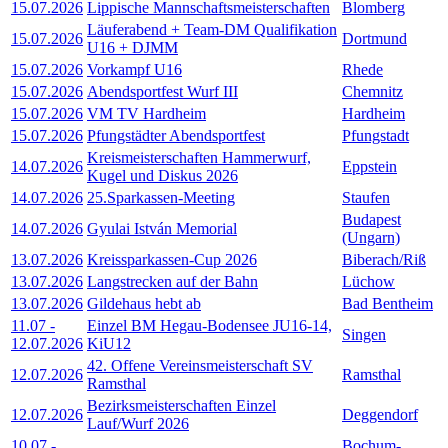
15.07.2026
Lippische Mannschaftsmeisterschaften
Blomberg
Läuferabend + Team-DM Qualifikation
15.07.2026
Dortmund
U16 + DJMM
15.07.2026
Vorkampf U16
Rhede
15.07.2026
Abendsportfest Wurf III
Chemnitz
15.07.2026
VM TV Hardheim
Hardheim
15.07.2026
Pfungstädter Abendsportfest
Pfungstadt
Kreismeisterschaften Hammerwurf,
14.07.2026
Eppstein
Kugel und Diskus 2026
14.07.2026
25.Sparkassen-Meeting
Staufen
Budapest
14.07.2026
Gyulai István Memorial
(Ungarn)
13.07.2026
Kreissparkassen-Cup 2026
Biberach/Riß
13.07.2026
Langstrecken auf der Bahn
Lüchow
13.07.2026
Gildehaus hebt ab
Bad Bentheim
11.07
-
Einzel BM Hegau-Bodensee JU16-14,
Singen
12.07.2026
KiU12
42. Offene Vereinsmeisterschaft SV
12.07.2026
Ramsthal
Ramsthal
Bezirksmeisterschaften Einzel
12.07.2026
Deggendorf
Lauf/Wurf 2026
10.07
-
Bochum-