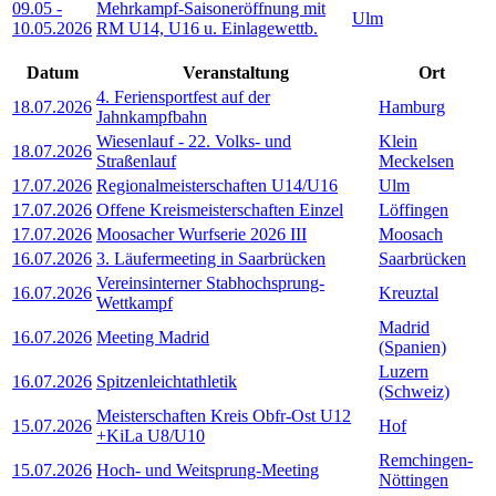
09.05
-
Mehrkampf-Saisoneröffnung mit
Ulm
10.05.2026
RM U14, U16 u. Einlagewettb.
Datum
Veranstaltung
Ort
4. Feriensportfest auf der
18.07.2026
Hamburg
Jahnkampfbahn
Wiesenlauf - 22. Volks- und
Klein
18.07.2026
Straßenlauf
Meckelsen
17.07.2026
Regionalmeisterschaften U14/U16
Ulm
17.07.2026
Offene Kreismeisterschaften Einzel
Löffingen
17.07.2026
Moosacher Wurfserie 2026 III
Moosach
16.07.2026
3. Läufermeeting in Saarbrücken
Saarbrücken
Vereinsinterner Stabhochsprung-
16.07.2026
Kreuztal
Wettkampf
Madrid
16.07.2026
Meeting Madrid
(Spanien)
Luzern
16.07.2026
Spitzenleichtathletik
(Schweiz)
Meisterschaften Kreis Obfr-Ost U12
15.07.2026
Hof
+KiLa U8/U10
Remchingen-
15.07.2026
Hoch- und Weitsprung-Meeting
Nöttingen