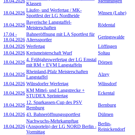
18.04.2026
Memmingen
Klassen
Läufer- und Werfertag / MK-
18.04.2026
Winsen (Luhe)
Sportfest der LG Nordheide
Bayerische Langstaffel-
18.04.2026
Rödental
Meisterschaften
17.04
-
Bahneröffnung mit LA Sportfest für
Geringswalde
18.04.2026
Alterssportler
18.04.2026
Werfertag
Löffingen
18.04.2026
Kreismeisterschaft Wurf
Soltau
4. Frühjahrswerfertag der LG Emstal
18.04.2026
Dörpen
mit RM + EVM Langstaffeln
Rheinland-Pfalz Meisterschaften
18.04.2026
Alzey
Langstaffel
18.04.2026
Wilnsdorfer Werfertag
Wilnsdorf
KM Mittel- und Langstrecke +
18.04.2026
Eckental
STUDEX Sprintertag
12. Sparkassen-Cup des PSV
18.04.2026
Bernburg
Bernburg
18.04.2026
43. Bahneröffnungssportfest
Dülmen
Nachwuchs-Mehrkampftag
Berlin-
18.04.2026
(Ansporteln) der LG NORD Berlin -
Reinickendorf
Vormittag