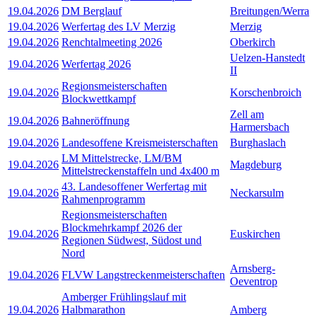
19.04.2026
DM Berglauf
Breitungen/Werra
19.04.2026
Werfertag des LV Merzig
Merzig
19.04.2026
Renchtalmeeting 2026
Oberkirch
Uelzen-Hanstedt
19.04.2026
Werfertag 2026
II
Regionsmeisterschaften
19.04.2026
Korschenbroich
Blockwettkampf
Zell am
19.04.2026
Bahneröffnung
Harmersbach
19.04.2026
Landesoffene Kreismeisterschaften
Burghaslach
LM Mittelstrecke, LM/BM
19.04.2026
Magdeburg
Mittelstreckenstaffeln und 4x400 m
43. Landesoffener Werfertag mit
19.04.2026
Neckarsulm
Rahmenprogramm
Regionsmeisterschaften
Blockmehrkampf 2026 der
19.04.2026
Euskirchen
Regionen Südwest, Südost und
Nord
Arnsberg-
19.04.2026
FLVW Langstreckenmeisterschaften
Oeventrop
Amberger Frühlingslauf mit
19.04.2026
Halbmarathon
Amberg