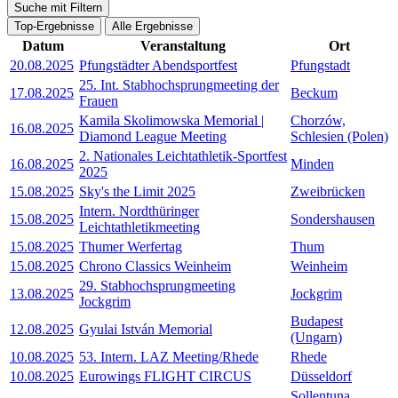
Suche mit Filtern
Top-Ergebnisse
Alle Ergebnisse
Datum
Veranstaltung
Ort
20.08.2025
Pfungstädter Abendsportfest
Pfungstadt
25. Int. Stabhochsprungmeeting der
17.08.2025
Beckum
Frauen
Kamila Skolimowska Memorial |
Chorzów,
16.08.2025
Diamond League Meeting
Schlesien (Polen)
2. Nationales Leichtathletik-Sportfest
16.08.2025
Minden
2025
15.08.2025
Sky's the Limit 2025
Zweibrücken
Intern. Nordthüringer
15.08.2025
Sondershausen
Leichtathletikmeeting
15.08.2025
Thumer Werfertag
Thum
15.08.2025
Chrono Classics Weinheim
Weinheim
29. Stabhochsprungmeeting
13.08.2025
Jockgrim
Jockgrim
Budapest
12.08.2025
Gyulai István Memorial
(Ungarn)
10.08.2025
53. Intern. LAZ Meeting/Rhede
Rhede
10.08.2025
Eurowings FLIGHT CIRCUS
Düsseldorf
Sollentuna