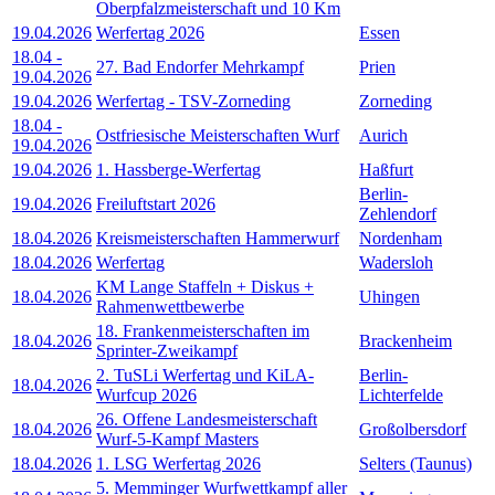
Oberpfalzmeisterschaft und 10 Km
19.04.2026
Werfertag 2026
Essen
18.04
-
27. Bad Endorfer Mehrkampf
Prien
19.04.2026
19.04.2026
Werfertag - TSV-Zorneding
Zorneding
18.04
-
Ostfriesische Meisterschaften Wurf
Aurich
19.04.2026
19.04.2026
1. Hassberge-Werfertag
Haßfurt
Berlin-
19.04.2026
Freiluftstart 2026
Zehlendorf
18.04.2026
Kreismeisterschaften Hammerwurf
Nordenham
18.04.2026
Werfertag
Wadersloh
KM Lange Staffeln + Diskus +
18.04.2026
Uhingen
Rahmenwettbewerbe
18. Frankenmeisterschaften im
18.04.2026
Brackenheim
Sprinter-Zweikampf
2. TuSLi Werfertag und KiLA-
Berlin-
18.04.2026
Wurfcup 2026
Lichterfelde
26. Offene Landesmeisterschaft
18.04.2026
Großolbersdorf
Wurf-5-Kampf Masters
18.04.2026
1. LSG Werfertag 2026
Selters (Taunus)
5. Memminger Wurfwettkampf aller