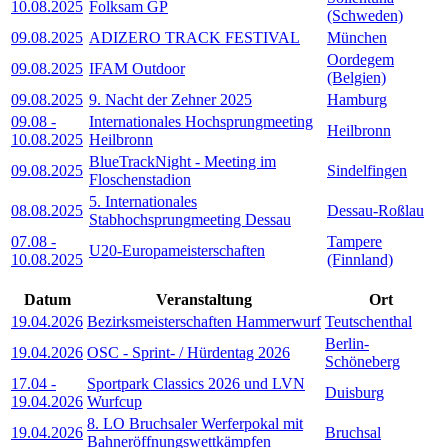
10.08.2025
Folksam GP
(Schweden)
09.08.2025
ADIZERO TRACK FESTIVAL
München
Oordegem
09.08.2025
IFAM Outdoor
(Belgien)
09.08.2025
9. Nacht der Zehner 2025
Hamburg
09.08
-
Internationales Hochsprungmeeting
Heilbronn
10.08.2025
Heilbronn
BlueTrackNight - Meeting im
09.08.2025
Sindelfingen
Floschenstadion
5. Internationales
08.08.2025
Dessau-Roßlau
Stabhochsprungmeeting Dessau
07.08
-
Tampere
U20-Europameisterschaften
10.08.2025
(Finnland)
Datum
Veranstaltung
Ort
19.04.2026
Bezirksmeisterschaften Hammerwurf
Teutschenthal
Berlin-
19.04.2026
OSC - Sprint- / Hürdentag 2026
Schöneberg
17.04
-
Sportpark Classics 2026 und LVN
Duisburg
19.04.2026
Wurfcup
8. LO Bruchsaler Werferpokal mit
19.04.2026
Bruchsal
Bahneröffnungswettkämpfen