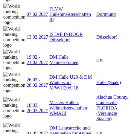
FLVW
07.02.2027
Hallenmeisterschaften
Dortmund
III
ISTAF INDOOR
13.02.2027
Düsseldorf
Düsseldorf
19.02
-
DM Halle
n.n.
21.02.2027
Männer/Frauen
DM Halle U20 & DM
26.02
-
Winterwurf
Halle (Saale)
28.02.2027
M/W/U20/U18
Alachua County,
Masters Hallen-
Gainesville,
18.03
-
Weltmeisterschaften
FLORIDA
26.03.2027
WMACI
(Vereinigte
Staaten)
DM Langstrecke und
01.05.2027
Bahngehen für Aktive
n.n.