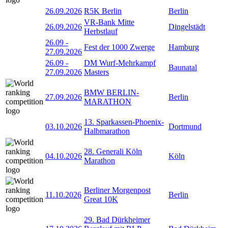
26.09.2026
R5K Berlin
Berlin
VR-Bank Mitte
26.09.2026
Dingelstädt
Herbstlauf
26.09
-
Fest der 1000 Zwerge
Hamburg
27.09.2026
26.09
-
DM Wurf-Mehrkampf
Baunatal
27.09.2026
Masters
BMW BERLIN-
27.09.2026
Berlin
MARATHON
13. Sparkassen-Phoenix-
03.10.2026
Dortmund
Halbmarathon
28. Generali Köln
04.10.2026
Köln
Marathon
Berliner Morgenpost
11.10.2026
Berlin
Great 10K
29. Bad Dürkheimer