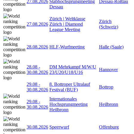
27.08.2026
Stabhochsprungmeeting
Dessau-Roßlau
Dessau
Zürich | Weltklasse
Zürich
27.08.2026
Zürich | Diamond
(Schweiz)
League Meeting
28.08.2026
HLF-Wurfmeeting
Halle (Saale)
28.08
-
DM Mehrkampf M/W/U
Hannover
30.08.2026
23/U20/U18/U16
29.08
-
8. Bottroper Ultralauf
Bottrop
30.08.2026
Festival (BUF)
Internationales
29.08
-
Hochsprungmeeting
Heilbronn
30.08.2026
Heilbronn
30.08.2026
Speerwurf
Offenburg