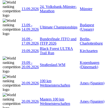
24. Volksbank-Münster-
13.09.2026
Münster
Marathon
13.09
-
Budapest
Ultimate Championships
14.09.2026
(Ungarn)
16.09
-
Bundesfinale JTFO und
Berlin-
17.09.2026
JTFP 2026
Charlottenburg
Black Forest ULTRA
19.09.2026
Kirchzarten
Trail Run
19.09
-
Kopenhagen
Straßenlauf-WM
20.09.2026
(Dänemark)
100 km
20.09.2026
Ames (Spanien)
Weltmeisterschaften
Masters 100 km
20.09.2026
Ames (Spanien)
Weltmeisterschaften