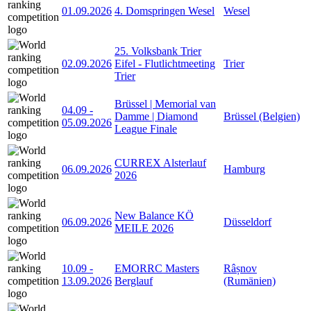
01.09.2026
4. Domspringen Wesel
Wesel
25. Volksbank Trier
02.09.2026
Eifel - Flutlichtmeeting
Trier
Trier
Brüssel | Memorial van
04.09
-
Damme | Diamond
Brüssel (Belgien)
05.09.2026
League Finale
CURREX Alsterlauf
06.09.2026
Hamburg
2026
New Balance KÖ
06.09.2026
Düsseldorf
MEILE 2026
10.09
-
EMORRC Masters
Râșnov
13.09.2026
Berglauf
(Rumänien)