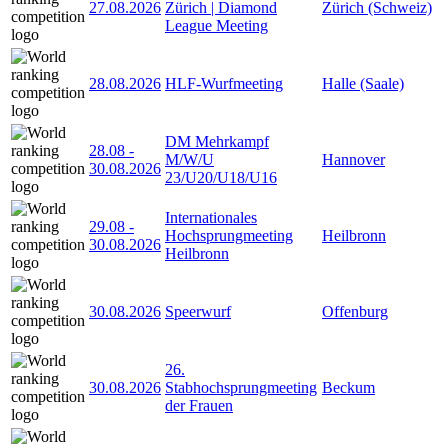
27.08.2026
Zürich | Diamond
Zürich (Schweiz)
League Meeting
28.08.2026
HLF-Wurfmeeting
Halle (Saale)
DM Mehrkampf
28.08
-
M/W/U
Hannover
30.08.2026
23/U20/U18/U16
Internationales
29.08
-
Hochsprungmeeting
Heilbronn
30.08.2026
Heilbronn
30.08.2026
Speerwurf
Offenburg
26.
30.08.2026
Stabhochsprungmeeting
Beckum
der Frauen