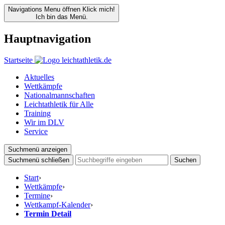
Navigations Menu öffnen
Klick mich!
Ich bin das Menü.
Hauptnavigation
Startseite
Aktuelles
Wettkämpfe
Nationalmannschaften
Leichtathletik für Alle
Training
Wir im DLV
Service
Suchmenü anzeigen
Suchmenü schließen
Suchen
Start
›
Wettkämpfe
›
Termine
›
Wettkampf-Kalender
›
Termin Detail