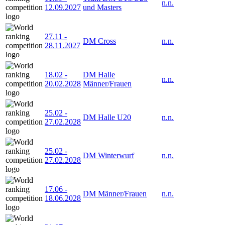
n.n.
12.09.2027
und Masters
27.11
-
DM Cross
n.n.
28.11.2027
18.02
-
DM Halle
n.n.
20.02.2028
Männer/Frauen
25.02
-
DM Halle U20
n.n.
27.02.2028
25.02
-
DM Winterwurf
n.n.
27.02.2028
17.06
-
DM Männer/Frauen
n.n.
18.06.2028