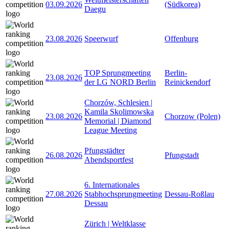
03.09.2026
(Südkorea)
Daegu
23.08.2026
Speerwurf
Offenburg
TOP Sprungmeeting
Berlin-
23.08.2026
der LG NORD Berlin
Reinickendorf
Chorzów, Schlesien |
Kamila Skolimowska
23.08.2026
Chorzow (Polen)
Memorial | Diamond
League Meeting
Pfungstädter
26.08.2026
Pfungstadt
Abendsportfest
6. Internationales
27.08.2026
Stabhochsprungmeeting
Dessau-Roßlau
Dessau
Zürich | Weltklasse