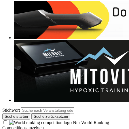
Stichwort
Suche starten
Suche zurücksetzen
Nur World Ranking
Competitions anzeigen