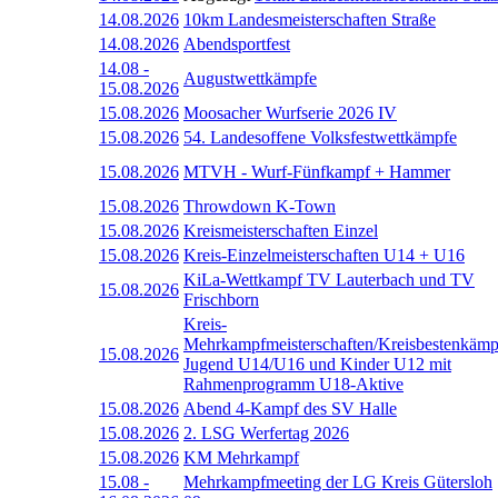
14.08.2026
10km Landesmeisterschaften Straße
14.08.2026
Abendsportfest
14.08
-
Augustwettkämpfe
15.08.2026
15.08.2026
Moosacher Wurfserie 2026 IV
15.08.2026
54. Landesoffene Volksfestwettkämpfe
15.08.2026
MTVH - Wurf-Fünfkampf + Hammer
15.08.2026
Throwdown K-Town
15.08.2026
Kreismeisterschaften Einzel
15.08.2026
Kreis-Einzelmeisterschaften U14 + U16
KiLa-Wettkampf TV Lauterbach und TV
15.08.2026
Frischborn
Kreis-
Mehrkampfmeisterschaften/Kreisbestenkämp
15.08.2026
Jugend U14/U16 und Kinder U12 mit
Rahmenprogramm U18-Aktive
15.08.2026
Abend 4-Kampf des SV Halle
15.08.2026
2. LSG Werfertag 2026
15.08.2026
KM Mehrkampf
15.08
-
Mehrkampfmeeting der LG Kreis Gütersloh