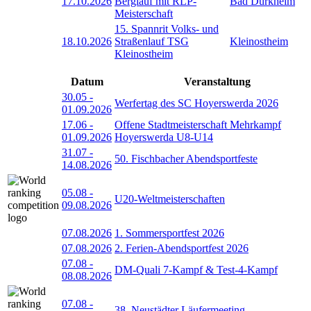
17.10.2026
Berglauf mit RLP-
Bad Dürkheim
Meisterschaft
15. Spannrit Volks- und
18.10.2026
Straßenlauf TSG
Kleinostheim
Kleinostheim
Datum
Veranstaltung
30.05
-
Werfertag des SC Hoyerswerda 2026
01.09.2026
17.06
-
Offene Stadtmeisterschaft Mehrkampf
01.09.2026
Hoyerswerda U8-U14
31.07
-
50. Fischbacher Abendsportfeste
14.08.2026
05.08
-
U20-Weltmeisterschaften
09.08.2026
07.08.2026
1. Sommersportfest 2026
07.08.2026
2. Ferien-Abendsportfest 2026
07.08
-
DM-Quali 7-Kampf & Test-4-Kampf
08.08.2026
07.08
-
38. Neustädter Läufermeeting