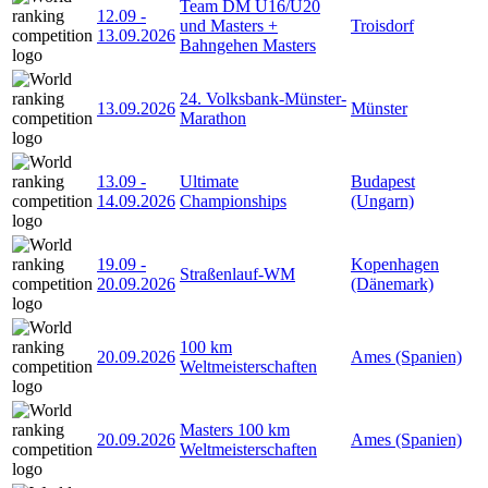
Team DM U16/U20
12.09
-
und Masters +
Troisdorf
13.09.2026
Bahngehen Masters
24. Volksbank-Münster-
13.09.2026
Münster
Marathon
13.09
-
Ultimate
Budapest
14.09.2026
Championships
(Ungarn)
19.09
-
Kopenhagen
Straßenlauf-WM
20.09.2026
(Dänemark)
100 km
20.09.2026
Ames (Spanien)
Weltmeisterschaften
Masters 100 km
20.09.2026
Ames (Spanien)
Weltmeisterschaften