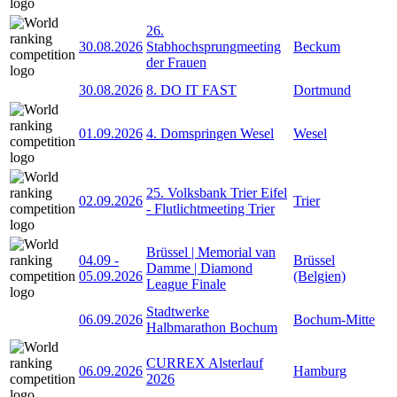
26.
30.08.2026
Stabhochsprungmeeting
Beckum
der Frauen
30.08.2026
8. DO IT FAST
Dortmund
01.09.2026
4. Domspringen Wesel
Wesel
25. Volksbank Trier Eifel
02.09.2026
Trier
- Flutlichtmeeting Trier
Brüssel | Memorial van
04.09
-
Brüssel
Damme | Diamond
05.09.2026
(Belgien)
League Finale
Stadtwerke
06.09.2026
Bochum-Mitte
Halbmarathon Bochum
CURREX Alsterlauf
06.09.2026
Hamburg
2026