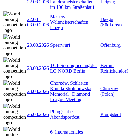
22.08.2026
Landesmeisterschaften
Leipzig
im 100 km-Straßenlauf
Masters
22.08
-
Daegu
Weltmeisterschaften
03.09.2026
(Südkorea)
Daegu
23.08.2026
Speerwurf
Offenburg
TOP Sprungmeeting der
Berlin-
23.08.2026
LG NORD Berlin
Reinickendorf
Chorzów, Schlesien |
Kamila Skolimowska
Chorzow
23.08.2026
Memorial | Diamond
(Polen)
League Meeting
Pfungstädter
26.08.2026
Pfungstadt
Abendsportfest
6. Internationales