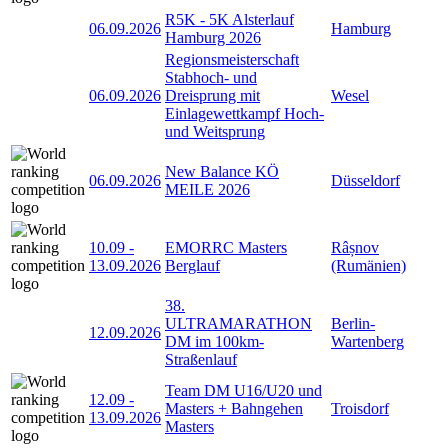
R5K - 5K Alsterlauf
06.09.2026
Hamburg
Hamburg 2026
Regionsmeisterschaft
Stabhoch- und
06.09.2026
Dreisprung mit
Wesel
Einlagewettkampf Hoch-
und Weitsprung
New Balance KÖ
06.09.2026
Düsseldorf
MEILE 2026
10.09
-
EMORRC Masters
Râșnov
13.09.2026
Berglauf
(Rumänien)
38.
ULTRAMARATHON
Berlin-
12.09.2026
DM im 100km-
Wartenberg
Straßenlauf
Team DM U16/U20 und
12.09
-
Masters + Bahngehen
Troisdorf
13.09.2026
Masters