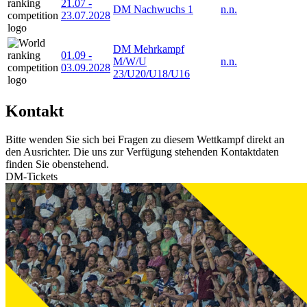
21.07
-
DM Nachwuchs 1
n.n.
23.07.2028
DM Mehrkampf
01.09
-
M/W/U
n.n.
03.09.2028
23/U20/U18/U16
Kontakt
Bitte wenden Sie sich bei Fragen zu diesem Wettkampf direkt an
den Ausrichter. Die uns zur Verfügung stehenden Kontaktdaten
finden Sie obenstehend.
DM-Tickets