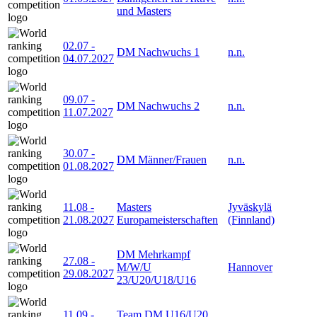
und Masters
02.07
-
DM Nachwuchs 1
n.n.
04.07.2027
09.07
-
DM Nachwuchs 2
n.n.
11.07.2027
30.07
-
DM Männer/Frauen
n.n.
01.08.2027
11.08
-
Masters
Jyväskylä
21.08.2027
Europameisterschaften
(Finnland)
DM Mehrkampf
27.08
-
M/W/U
Hannover
29.08.2027
23/U20/U18/U16
11.09
-
Team DM U16/U20