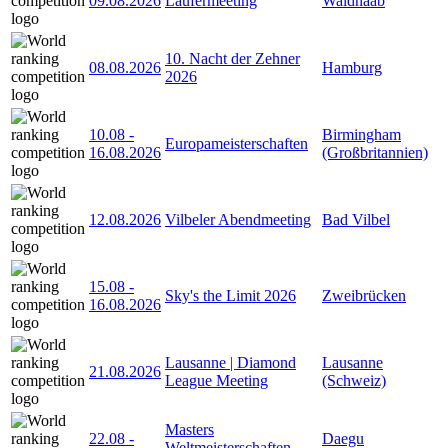
09.08.2026
Läufermeeting
Waldnaab
10. Nacht der Zehner
08.08.2026
Hamburg
2026
10.08
-
Birmingham
Europameisterschaften
16.08.2026
(Großbritannien)
12.08.2026
Vilbeler Abendmeeting
Bad Vilbel
15.08
-
Sky's the Limit 2026
Zweibrücken
16.08.2026
Lausanne | Diamond
Lausanne
21.08.2026
League Meeting
(Schweiz)
Masters
22.08
-
Daegu
Weltmeisterschaften