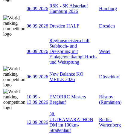
R5K - 5K Alsterlauf
06.09.2026
Hamburg
Hamburg 2026
06.09.2026
Dresden HALF
Dresden
Regionsmeisterschaft
Stabhoch- und
06.09.2026
Dreisprung mit
Wesel
Einlagewettkampf Hoch-
und Weitsprung
New Balance KÖ
06.09.2026
Düsseldorf
MEILE 2026
10.09
-
EMORRC Masters
Râșnov
13.09.2026
Berglauf
(Rumänien)
38.
ULTRAMARATHON
Berlin-
12.09.2026
DM im 100km-
Wartenberg
Straßenlauf