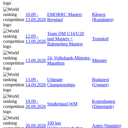
10.09
-
EMORRC Masters
Râșnov
13.09.2026
Berglauf
(Rumänien)
Team DM U16/U20
12.09
-
und Masters +
Troisdorf
13.09.2026
Bahngehen Masters
24. Volksbank-Münster-
13.09.2026
Münster
Marathon
13.09
-
Ultimate
Budapest
14.09.2026
Championships
(Ungarn)
19.09
-
Kopenhagen
Straßenlauf-WM
20.09.2026
(Dänemark)
100 km
20.09.2026
Ames (Spanien)