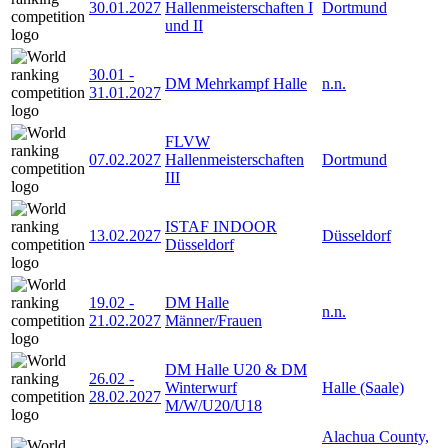
30.01.2027
Hallenmeisterschaften I
Dortmund
und II
30.01
-
DM Mehrkampf Halle
n.n.
31.01.2027
FLVW
07.02.2027
Hallenmeisterschaften
Dortmund
III
ISTAF INDOOR
13.02.2027
Düsseldorf
Düsseldorf
19.02
-
DM Halle
n.n.
21.02.2027
Männer/Frauen
DM Halle U20 & DM
26.02
-
Winterwurf
Halle (Saale)
28.02.2027
M/W/U20/U18
Alachua County,