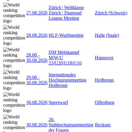
Zürich | Weltklasse
27.08.2026
Zürich | Diamond
Zürich (Schweiz)
League Meeting
28.08.2026
HLF-Wurfmeeting
Halle (Saale)
DM Mehrkampf
28.08
-
M/W/U
Hannover
30.08.2026
23/U20/U18/U16
Internationales
29.08
-
Hochsprungmeeting
Heilbronn
30.08.2026
Heilbronn
30.08.2026
Speerwurf
Offenburg
26.
30.08.2026
Stabhochsprungmeeting
Beckum
der Frauen