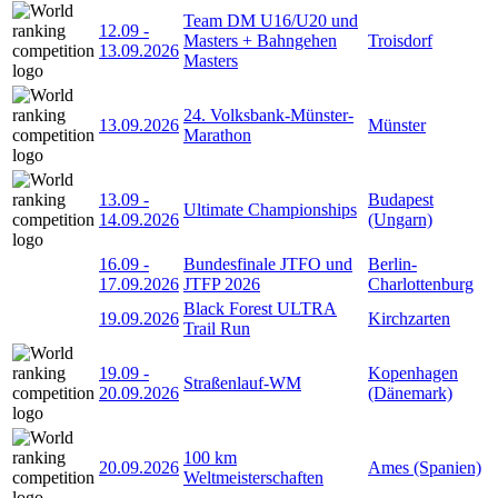
Team DM U16/U20 und
12.09
-
Masters + Bahngehen
Troisdorf
13.09.2026
Masters
24. Volksbank-Münster-
13.09.2026
Münster
Marathon
13.09
-
Budapest
Ultimate Championships
14.09.2026
(Ungarn)
16.09
-
Bundesfinale JTFO und
Berlin-
17.09.2026
JTFP 2026
Charlottenburg
Black Forest ULTRA
19.09.2026
Kirchzarten
Trail Run
19.09
-
Kopenhagen
Straßenlauf-WM
20.09.2026
(Dänemark)
100 km
20.09.2026
Ames (Spanien)
Weltmeisterschaften