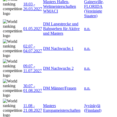
Masters Hallen-
Gainesville,
18.03
-
Weltmeisterschaften
FLORIDA
26.03.2027
WMACI
(Vereinigte
Staaten)
DM Langstrecke und
01.05.2027
Bahngehen für Aktive
n.n.
und Masters
02.07
-
DM Nachwuchs 1
n.n.
04.07.2027
09.07
-
DM Nachwuchs 2
n.n.
11.07.2027
30.07
-
DM Männer/Frauen
n.n.
01.08.2027
11.08
-
Masters
Jyväskylä
21.08.2027
Europameisterschaften
(Finnland)