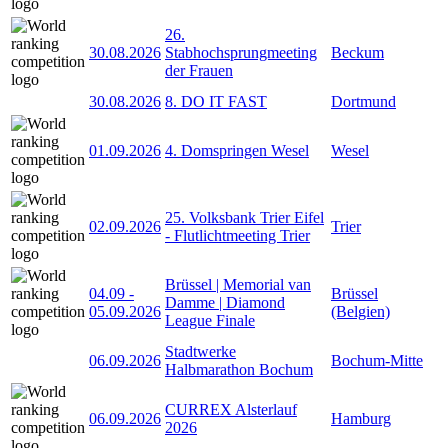
26.
30.08.2026
Stabhochsprungmeeting
Beckum
der Frauen
30.08.2026
8. DO IT FAST
Dortmund
01.09.2026
4. Domspringen Wesel
Wesel
25. Volksbank Trier Eifel
02.09.2026
Trier
- Flutlichtmeeting Trier
Brüssel | Memorial van
04.09
-
Brüssel
Damme | Diamond
05.09.2026
(Belgien)
League Finale
Stadtwerke
06.09.2026
Bochum-Mitte
Halbmarathon Bochum
CURREX Alsterlauf
06.09.2026
Hamburg
2026