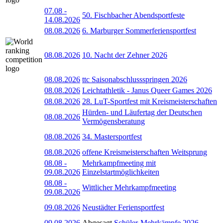
07.08
-
50. Fischbacher Abendsportfeste
14.08.2026
08.08.2026
6. Marburger Sommerferiensportfest
08.08.2026
10. Nacht der Zehner 2026
08.08.2026
ttc Saisonabschlussspringen 2026
08.08.2026
Leichtathletik - Janus Queer Games 2026
08.08.2026
28. LuT-Sportfest mit Kreismeisterschaften
Hürden- und Läufertag der Deutschen
08.08.2026
Vermögensberatung
08.08.2026
34. Mastersportfest
08.08.2026
offene Kreismeisterschaften Weitsprung
08.08
-
Mehrkampfmeeting mit
09.08.2026
Einzelstartmöglichkeiten
08.08
-
Wittlicher Mehrkampfmeeting
09.08.2026
09.08.2026
Neustädter Feriensportfest
09.08.2026
Abgesagt
Schüler-Mehrkämpfe 2026