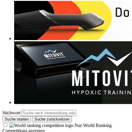
Stichwort
Suche starten
Suche zurücksetzen
Nur World Ranking
Competitions anzeigen