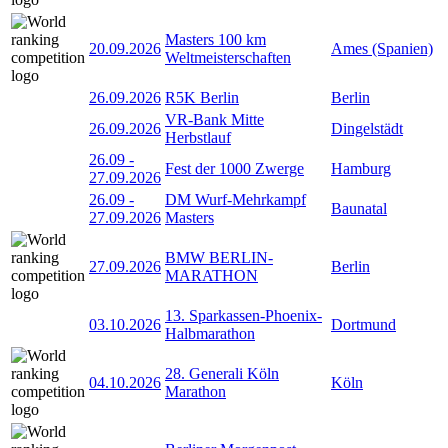
Masters 100 km
20.09.2026
Ames (Spanien)
Weltmeisterschaften
26.09.2026
R5K Berlin
Berlin
VR-Bank Mitte
26.09.2026
Dingelstädt
Herbstlauf
26.09
-
Fest der 1000 Zwerge
Hamburg
27.09.2026
26.09
-
DM Wurf-Mehrkampf
Baunatal
27.09.2026
Masters
BMW BERLIN-
27.09.2026
Berlin
MARATHON
13. Sparkassen-Phoenix-
03.10.2026
Dortmund
Halbmarathon
28. Generali Köln
04.10.2026
Köln
Marathon