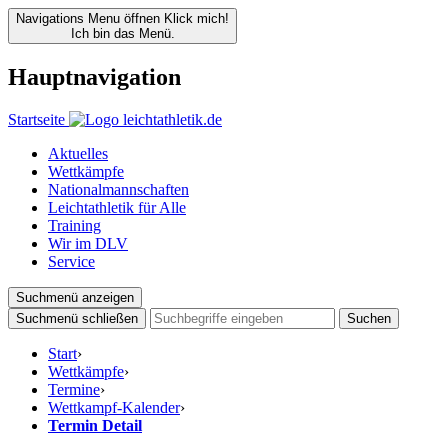
Navigations Menu öffnen
Klick mich!
Ich bin das Menü.
Hauptnavigation
Startseite
Aktuelles
Wettkämpfe
Nationalmannschaften
Leichtathletik für Alle
Training
Wir im DLV
Service
Suchmenü anzeigen
Suchmenü schließen
Suchen
Start
›
Wettkämpfe
›
Termine
›
Wettkampf-Kalender
›
Termin Detail