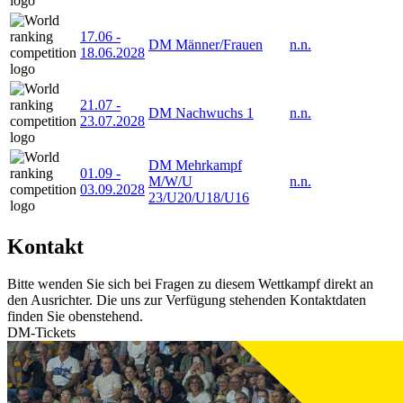
17.06
-
DM Männer/Frauen
n.n.
18.06.2028
21.07
-
DM Nachwuchs 1
n.n.
23.07.2028
DM Mehrkampf
01.09
-
M/W/U
n.n.
03.09.2028
23/U20/U18/U16
Kontakt
Bitte wenden Sie sich bei Fragen zu diesem Wettkampf direkt an
den Ausrichter. Die uns zur Verfügung stehenden Kontaktdaten
finden Sie obenstehend.
DM-Tickets