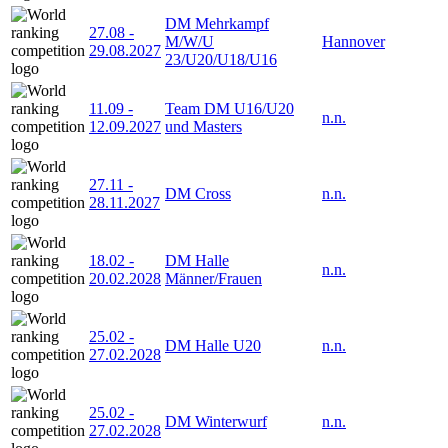
DM Mehrkampf
27.08
-
M/W/U
Hannover
29.08.2027
23/U20/U18/U16
11.09
-
Team DM U16/U20
n.n.
12.09.2027
und Masters
27.11
-
DM Cross
n.n.
28.11.2027
18.02
-
DM Halle
n.n.
20.02.2028
Männer/Frauen
25.02
-
DM Halle U20
n.n.
27.02.2028
25.02
-
DM Winterwurf
n.n.
27.02.2028