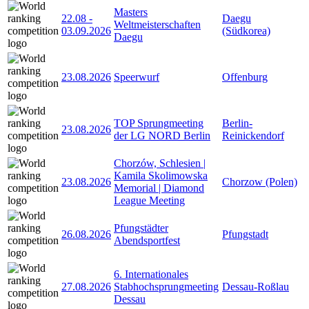
Masters
22.08
-
Daegu
Weltmeisterschaften
03.09.2026
(Südkorea)
Daegu
23.08.2026
Speerwurf
Offenburg
TOP Sprungmeeting
Berlin-
23.08.2026
der LG NORD Berlin
Reinickendorf
Chorzów, Schlesien |
Kamila Skolimowska
23.08.2026
Chorzow (Polen)
Memorial | Diamond
League Meeting
Pfungstädter
26.08.2026
Pfungstadt
Abendsportfest
6. Internationales
27.08.2026
Stabhochsprungmeeting
Dessau-Roßlau
Dessau