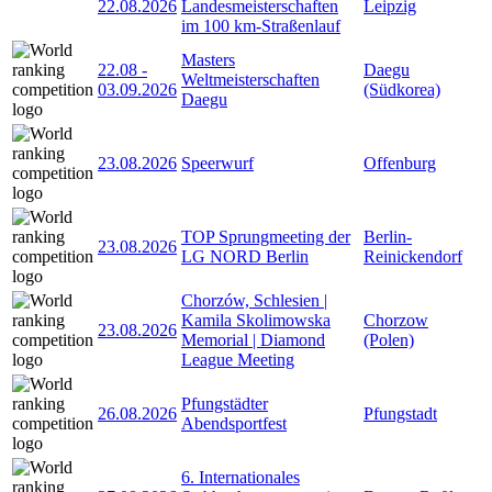
22.08.2026
Landesmeisterschaften
Leipzig
im 100 km-Straßenlauf
Masters
22.08
-
Daegu
Weltmeisterschaften
03.09.2026
(Südkorea)
Daegu
23.08.2026
Speerwurf
Offenburg
TOP Sprungmeeting der
Berlin-
23.08.2026
LG NORD Berlin
Reinickendorf
Chorzów, Schlesien |
Kamila Skolimowska
Chorzow
23.08.2026
Memorial | Diamond
(Polen)
League Meeting
Pfungstädter
26.08.2026
Pfungstadt
Abendsportfest
6. Internationales