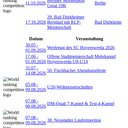
Berliner Morgenpost
11.10.2026
Berlin
Great 10K
29. Bad Dürkheimer
17.10.2026
Berglauf mit RLP-
Bad Dürkheim
Meisterschaft
Datum
Veranstaltung
30.05
-
Werfertag des SC Hoyerswerda 2026
01.09.2026
17.06
-
Offene Stadtmeisterschaft Mehrkampf
01.09.2026
Hoyerswerda U8-U14
31.07
-
50. Fischbacher Abendsportfeste
14.08.2026
05.08
-
U20-Weltmeisterschaften
09.08.2026
07.08
-
DM-Quali 7-Kampf & Test-4-Kampf
08.08.2026
07.08
-
38. Neustädter Läufermeeting
09.08.2026