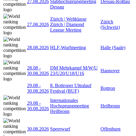
27.08.2026
Stabhochsprungmeeting
Dessau-Roßlau
Dessau
Zürich | Weltklasse
Zürich
27.08.2026
Zürich | Diamond
(Schweiz)
League Meeting
28.08.2026
HLF-Wurfmeeting
Halle (Saale)
28.08
-
DM Mehrkampf M/W/U
Hannover
30.08.2026
23/U20/U18/U16
29.08
-
8. Bottroper Ultralauf
Bottrop
30.08.2026
Festival (BUF)
Internationales
29.08
-
Hochsprungmeeting
Heilbronn
30.08.2026
Heilbronn
30.08.2026
Speerwurf
Offenburg