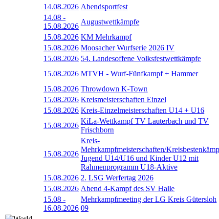
14.08.2026
Abendsportfest
14.08
-
Augustwettkämpfe
15.08.2026
15.08.2026
KM Mehrkampf
15.08.2026
Moosacher Wurfserie 2026 IV
15.08.2026
54. Landesoffene Volksfestwettkämpfe
15.08.2026
MTVH - Wurf-Fünfkampf + Hammer
15.08.2026
Throwdown K-Town
15.08.2026
Kreismeisterschaften Einzel
15.08.2026
Kreis-Einzelmeisterschaften U14 + U16
KiLa-Wettkampf TV Lauterbach und TV
15.08.2026
Frischborn
Kreis-
Mehrkampfmeisterschaften/Kreisbestenkämp
15.08.2026
Jugend U14/U16 und Kinder U12 mit
Rahmenprogramm U18-Aktive
15.08.2026
2. LSG Werfertag 2026
15.08.2026
Abend 4-Kampf des SV Halle
15.08
-
Mehrkampfmeeting der LG Kreis Gütersloh
16.08.2026
09