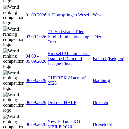
01.09.2026
4. Domspringen Wesel
Wesel
25. Volksbank Trier
02.09.2026
Eifel - Flutlichtmeeting
Trier
Trier
Brüssel | Memorial van
04.09
-
Damme | Diamond
Brüssel (Belgien)
05.09.2026
League Finale
CURREX Alsterlauf
06.09.2026
Hamburg
2026
06.09.2026
Dresden HALF
Dresden
New Balance KÖ
06.09.2026
Düsseldorf
MEILE 2026