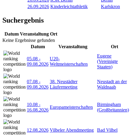
26.09.2026
Kinderleichtathletik
Karlskron
Suchergebnis
Datum
Veranstaltung
Ort
Keine Ergebnisse gefunden
Datum
Veranstaltung
Ort
Eugene
05.08
-
U20-
(Vereinigte
09.08.2026
Weltmeisterschaften
Staaten)
07.08
-
38. Neustädter
Neustadt an der
09.08.2026
Läufermeeting
Waldnaab
10.08
-
Birmingham
Europameisterschaften
16.08.2026
(Großbritannien)
12.08.2026
Vilbeler Abendmeeting
Bad Vilbel