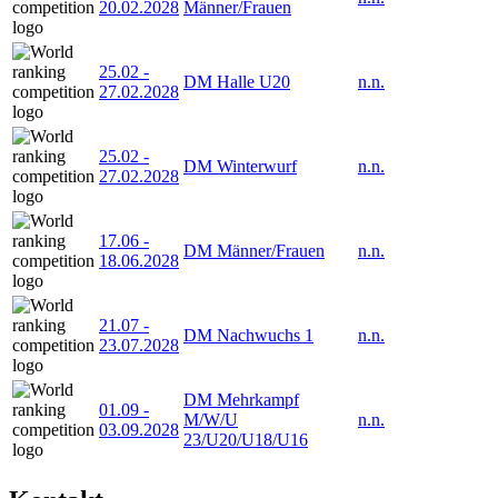
20.02.2028
Männer/Frauen
25.02
-
DM Halle U20
n.n.
27.02.2028
25.02
-
DM Winterwurf
n.n.
27.02.2028
17.06
-
DM Männer/Frauen
n.n.
18.06.2028
21.07
-
DM Nachwuchs 1
n.n.
23.07.2028
DM Mehrkampf
01.09
-
M/W/U
n.n.
03.09.2028
23/U20/U18/U16