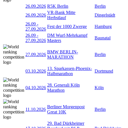
26.09.2026
R5K Berlin
Berlin
VR-Bank Mitte
26.09.2026
Dingelstädt
Herbstlauf
26.09
-
Fest der 1000 Zwerge
Hamburg
27.09.2026
26.09
-
DM Wurf-Mehrkampf
Baunatal
27.09.2026
Masters
BMW BERLIN-
27.09.2026
Berlin
MARATHON
13. Sparkassen-Phoenix-
03.10.2026
Dortmund
Halbmarathon
28. Generali Köln
04.10.2026
Köln
Marathon
Berliner Morgenpost
11.10.2026
Berlin
Great 10K
29. Bad Dürkheimer