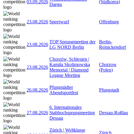
03.09.2026
(Südkorea)
Daegu
23.08.2026
Speerwurf
Offenburg
TOP Sprungmeeting der
Berlin-
23.08.2026
LG NORD Berlin
Reinickendorf
Chorzów, Schlesien |
Kamila Skolimowska
Chorzow
23.08.2026
Memorial | Diamond
(Polen)
League Meeting
Pfungstädter
26.08.2026
Pfungstadt
Abendsportfest
6. Internationales
27.08.2026
Stabhochsprungmeeting
Dessau-Roßlau
Dessau
Zürich | Weltklasse
Zürich