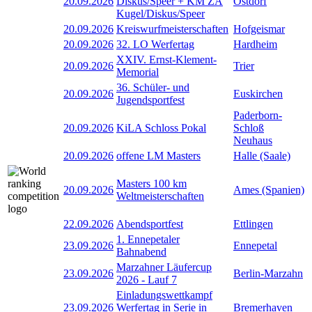
20.09.2026
Diskus/Speer + KM ZA
Ostdorf
Kugel/Diskus/Speer
20.09.2026
Kreiswurfmeisterschaften
Hofgeismar
20.09.2026
32. LO Werfertag
Hardheim
XXIV. Ernst-Klement-
20.09.2026
Trier
Memorial
36. Schüler- und
20.09.2026
Euskirchen
Jugendsportfest
Paderborn-
20.09.2026
KiLA Schloss Pokal
Schloß
Neuhaus
20.09.2026
offene LM Masters
Halle (Saale)
Masters 100 km
20.09.2026
Ames (Spanien)
Weltmeisterschaften
22.09.2026
Abendsportfest
Ettlingen
1. Ennepetaler
23.09.2026
Ennepetal
Bahnabend
Marzahner Läufercup
23.09.2026
Berlin-Marzahn
2026 - Lauf 7
Einladungswettkampf
23.09.2026
Werfertag in Serie in
Bremerhaven