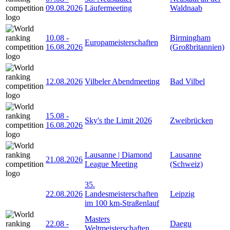
09.08.2026
Läufermeeting
Waldnaab
10.08
-
Birmingham
Europameisterschaften
16.08.2026
(Großbritannien)
12.08.2026
Vilbeler Abendmeeting
Bad Vilbel
15.08
-
Sky's the Limit 2026
Zweibrücken
16.08.2026
Lausanne | Diamond
Lausanne
21.08.2026
League Meeting
(Schweiz)
35.
22.08.2026
Landesmeisterschaften
Leipzig
im 100 km-Straßenlauf
Masters
22.08
-
Daegu
Weltmeisterschaften