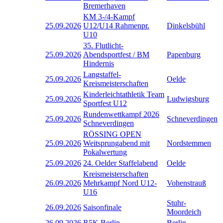
Bremerhaven
KM 3-/4-Kampf
25.09.2026
U12/U14 Rahmenpr.
Dinkelsbühl
U10
35. Flutlicht-
25.09.2026
Abendsportfest / BM
Papenburg
Hindernis
Langstaffel-
25.09.2026
Oelde
Kreismeisterschaften
Kinderleichtathletik Team
25.09.2026
Ludwigsburg
Sportfest U12
Rundenwettkampf 2026
25.09.2026
Schneverdingen
Schneverdingen
RÖSSING OPEN
25.09.2026
Weitsprungabend mit
Nordstemmen
Pokalwertung
25.09.2026
24. Oelder Staffelabend
Oelde
Kreismeisterschaften
26.09.2026
Mehrkampf Nord U12-
Vohenstrauß
U16
Stuhr-
26.09.2026
Saisonfinale
Moordeich
26.09.2026
R5K Berlin
Berlin