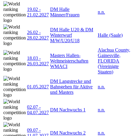
19.02
-
DM Halle
n.n.
21.02.2027
Männer/Frauen
DM Halle U20 & DM
26.02
-
Winterwurf
Halle (Saale)
28.02.2027
M/W/U20/U18
Alachua County,
Masters Hallen-
Gainesville,
18.03
-
Weltmeisterschaften
FLORIDA
26.03.2027
WMACI
(Vereinigte
Staaten)
DM Langstrecke und
01.05.2027
Bahngehen für Aktive
n.n.
und Masters
02.07
-
DM Nachwuchs 1
n.n.
04.07.2027
09.07
-
DM Nachwuchs 2
n.n.
11.07.2027