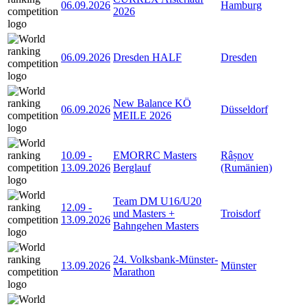
06.09.2026
Hamburg
2026
06.09.2026
Dresden HALF
Dresden
New Balance KÖ
06.09.2026
Düsseldorf
MEILE 2026
10.09
-
EMORRC Masters
Râșnov
13.09.2026
Berglauf
(Rumänien)
Team DM U16/U20
12.09
-
und Masters +
Troisdorf
13.09.2026
Bahngehen Masters
24. Volksbank-Münster-
13.09.2026
Münster
Marathon