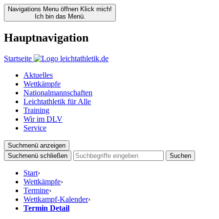
Navigations Menu öffnen
Klick mich!
Ich bin das Menü.
Hauptnavigation
Startseite
Aktuelles
Wettkämpfe
Nationalmannschaften
Leichtathletik für Alle
Training
Wir im DLV
Service
Suchmenü anzeigen
Suchmenü schließen
Suchen
Start
›
Wettkämpfe
›
Termine
›
Wettkampf-Kalender
›
Termin Detail