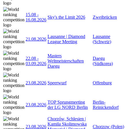
15.08
-
Sky's the Limit 2026
Zweibrücken
16.08.2026
Lausanne | Diamond
Lausanne
21.08.2026
League Meeting
(Schweiz)
Masters
22.08
-
Daegu
Weltmeisterschaften
03.09.2026
(Südkorea)
Daegu
23.08.2026
Speerwurf
Offenburg
TOP Sprungmeeting
Berlin-
23.08.2026
der LG NORD Berlin
Reinickendorf
Chorzów, Schlesien |
Kamila Skolimowska
23.08.2026
Chorzow (Polen)