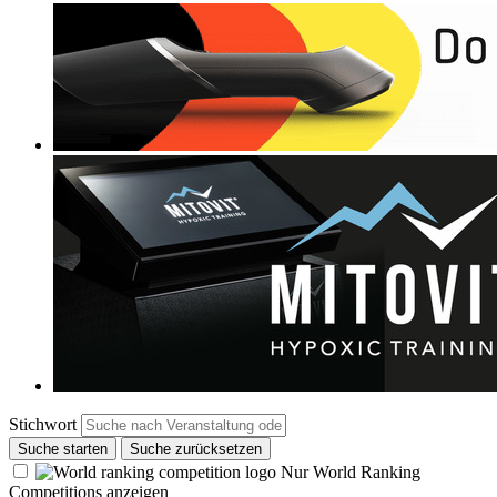
Stichwort
Suche starten
Suche zurücksetzen
Nur World Ranking
Competitions anzeigen