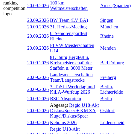
100 km
20.09.2026
Ames (Spanien)
Weltmeisterschaften
20.09.2026
BW Team (LV BA)
Singen
20.09.2026
31. Herbst-Meeting
München
6. Seniorensportfest
20.09.2026
Rheine
Rheine
FLVW Meisterschaften
20.09.2026
Menden
U14
81. Iburg Bergfest u.
20.09.2026
Kreismeisterschaft der
Bad Driburg
Staffeln u. 3000 Meter
Landesmeisterschaften
20.09.2026
Freiberg
Team/Langstrecke
3. TuSLi Werfertag und
Berlin-
20.09.2026
KiLA-Wurfcup 2026
Lichterfelde
20.09.2026
BSC Absporteln
Berlin
Abgesagt
Regio U18-Akt
20.09.2026
Diskus/Speer + KM ZA
Ostdorf
Kugel/Diskus/Speer
20.09.2026
Kehraus 2026
Lüdenscheid
Regio U18-Akt