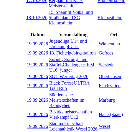
17.10.2026
Berglauf mit RLP-
Bad Dürkheim
Meisterschaft
15. Spannrit Volks- und
18.10.2026
Straßenlauf TSG
Kleinostheim
Kleinostheim
Datum
Veranstaltung
Ort
Jugendliga U14 und
19.09.2026
Winnenden
Dreikampf U12
19.09.2026
13. Fichtelgebirgstrailrun
Gefrees
Sprint-, Sprung- und
19.09.2026
Staffel-Challenge + KM
Sarstedt
U16+jünger
19.09.2026
SGT Werfertag 2026
Oberhausen
Black Forest ULTRA
19.09.2026
Kirchzarten
Trail Run
Süddeutsche
19.09.2026
Meisterschaften im
Marburg
Bahngehen
Bezirksmeisterschaften
19.09.2026
Halle (Saale)
Vierkampf U12
Stadtmeisterschaft
19.09.2026
Wesel
Leichtathletik Wesel 2026