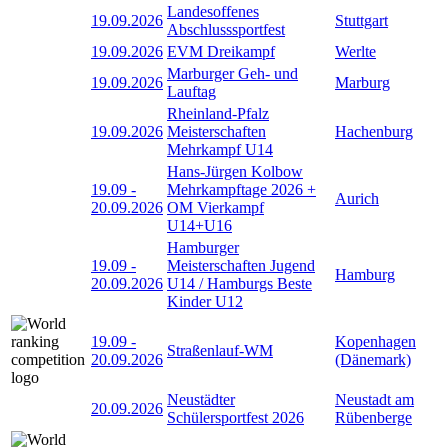
Landesoffenes
19.09.2026
Stuttgart
Abschlusssportfest
19.09.2026
EVM Dreikampf
Werlte
Marburger Geh- und
19.09.2026
Marburg
Lauftag
Rheinland-Pfalz
19.09.2026
Meisterschaften
Hachenburg
Mehrkampf U14
Hans-Jürgen Kolbow
19.09
-
Mehrkampftage 2026 +
Aurich
20.09.2026
OM Vierkampf
U14+U16
Hamburger
19.09
-
Meisterschaften Jugend
Hamburg
20.09.2026
U14 / Hamburgs Beste
Kinder U12
19.09
-
Kopenhagen
Straßenlauf-WM
20.09.2026
(Dänemark)
Neustädter
Neustadt am
20.09.2026
Schülersportfest 2026
Rübenberge