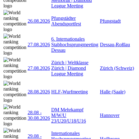
Memorial | Diamond
League Meeting
Pfungstädter
26.08.2026
Pfungstadt
Abendsportfest
6. Internationales
27.08.2026
Stabhochsprungmeeting
Dessau-Roßlau
Dessau
Zürich | Weltklasse
27.08.2026
Zürich | Diamond
Zürich (Schweiz)
League Meeting
28.08.2026
HLF-Wurfmeeting
Halle (Saale)
DM Mehrkampf
28.08
-
M/W/U
Hannover
30.08.2026
23/U20/U18/U16
Internationales
29.08
-
Hochsprungmeeting
Heilbronn