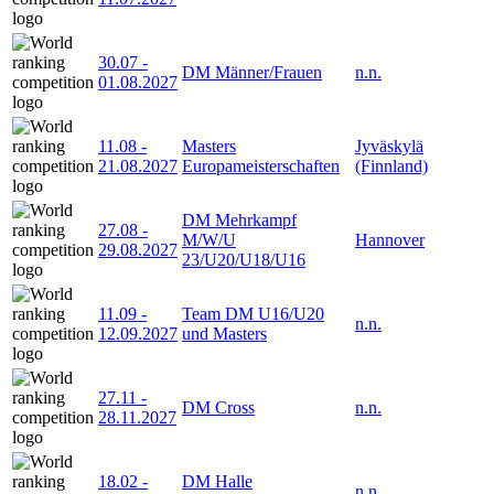
30.07
-
DM Männer/Frauen
n.n.
01.08.2027
11.08
-
Masters
Jyväskylä
21.08.2027
Europameisterschaften
(Finnland)
DM Mehrkampf
27.08
-
M/W/U
Hannover
29.08.2027
23/U20/U18/U16
11.09
-
Team DM U16/U20
n.n.
12.09.2027
und Masters
27.11
-
DM Cross
n.n.
28.11.2027
18.02
-
DM Halle
n.n.