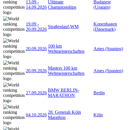
13.09
-
Ultimate
Budapest
14.09.2026
Championships
(Ungarn)
19.09
-
Kopenhagen
Straßenlauf-WM
20.09.2026
(Dänemark)
100 km
20.09.2026
Ames (Spanien)
Weltmeisterschaften
Masters 100 km
20.09.2026
Ames (Spanien)
Weltmeisterschaften
BMW BERLIN-
27.09.2026
Berlin
MARATHON
28. Generali Köln
04.10.2026
Köln
Marathon