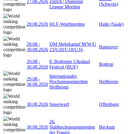
27.08.2026
Zürich | Diamond
(Schweiz)
League Meeting
28.08.2026
HLF-Wurfmeeting
Halle (Saale)
28.08
-
DM Mehrkampf M/W/U
Hannover
30.08.2026
23/U20/U18/U16
29.08
-
8. Bottroper Ultralauf
Bottrop
30.08.2026
Festival (BUF)
Internationales
29.08
-
Hochsprungmeeting
Heilbronn
30.08.2026
Heilbronn
30.08.2026
Speerwurf
Offenburg
26.
30.08.2026
Stabhochsprungmeeting
Beckum
der Frauen