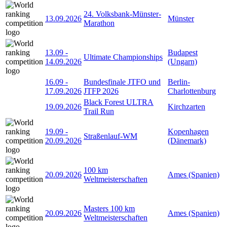
24. Volksbank-Münster-
13.09.2026
Münster
Marathon
13.09
-
Budapest
Ultimate Championships
14.09.2026
(Ungarn)
16.09
-
Bundesfinale JTFO und
Berlin-
17.09.2026
JTFP 2026
Charlottenburg
Black Forest ULTRA
19.09.2026
Kirchzarten
Trail Run
19.09
-
Kopenhagen
Straßenlauf-WM
20.09.2026
(Dänemark)
100 km
20.09.2026
Ames (Spanien)
Weltmeisterschaften
Masters 100 km
20.09.2026
Ames (Spanien)
Weltmeisterschaften