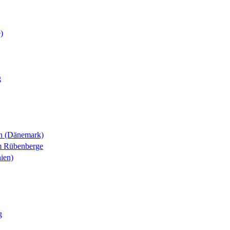
)
g
n (Dänemark)
m Rübenberge
ien)
g