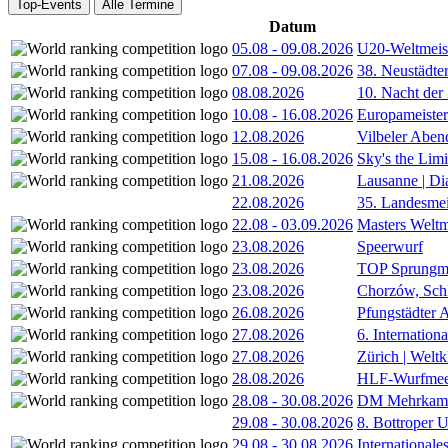
Top-Events
Alle Termine
Datum
05.08
-
09.08.2026
U20-Weltmeist
07.08
-
09.08.2026
38. Neustädte
08.08.2026
10. Nacht der
10.08
-
16.08.2026
Europameister
12.08.2026
Vilbeler Aben
15.08
-
16.08.2026
Sky's the Lim
21.08.2026
Lausanne | D
22.08.2026
35. Landesmei
22.08
-
03.09.2026
Masters Weltm
23.08.2026
Speerwurf
23.08.2026
TOP Sprungm
23.08.2026
Chorzów, Sch
26.08.2026
Pfungstädter 
27.08.2026
6. Internatio
27.08.2026
Zürich | Welt
28.08.2026
HLF-Wurfmee
28.08
-
30.08.2026
DM Mehrkamp
29.08
-
30.08.2026
8. Bottroper U
29.08
-
30.08.2026
International