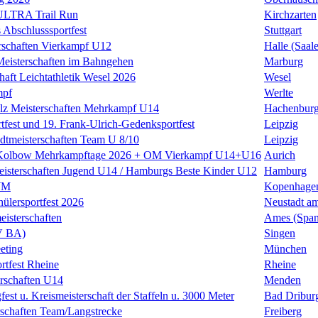
 ULTRA Trail Run
Kirchzarten
 Abschlusssportfest
Stuttgart
rschaften Vierkampf U12
Halle (Saale
eisterschaften im Bahngehen
Marburg
haft Leichtathletik Wesel 2026
Wesel
mpf
Werlte
alz Meisterschaften Mehrkampf U14
Hachenbur
rtfest und 19. Frank-Ulrich-Gedenksportfest
Leipzig
adtmeisterschaften Team U 8/10
Leipzig
 Kolbow Mehrkampftage 2026 + OM Vierkampf U14+U16
Aurich
isterschaften Jugend U14 / Hamburgs Beste Kinder U12
Hamburg
WM
Kopenhage
hülersportfest 2026
Neustadt a
isterschaften
Ames (Span
V BA)
Singen
eting
München
rtfest Rheine
Rheine
schaften U14
Menden
fest u. Kreismeisterschaft der Staffeln u. 3000 Meter
Bad Dribur
schaften Team/Langstrecke
Freiberg