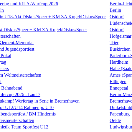
fertag und KiLA-Wurfcup 2026
Berlin-Licht
ln
Berlin
io U18-Akt Diskus/Speer + KM ZA Kugel/Diskus/Speer
Ostdorf
Lüdenschei
t Diskus/Speer + KM ZA Kugel/Diskus/Speer
Ostdorf
terschaften
Hofgeismar
Klement-Memorial
Trier
nd Jugendsportfest
Euskirchen
 Pokal
Paderborn-
tag
Hardheim
sters
Halle (Saale
m Weltmeisterschaften
Ames (Span
t
Ettlingen
r Bahnabend
Ennepetal
fercup 2026 - Lauf 7
Berlin-Mar
tkampf Werfertag in Serie in Bremerhaven
Bremerhav
pf U12/U14 Rahmenpr. U10
Dinkelsbüh
-Abendsportfest / BM Hindernis
Papenburg
eismeisterschaften
Oelde
thletik Team Sportfest U12
Ludwigsbu