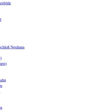
erfelde
d
Schloß Neuhaus
)
ien)
zahn
en
l
rg