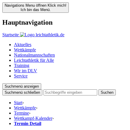
Navigations Menu öffnen
Klick mich!
Ich bin das Menü.
Hauptnavigation
Startseite
Aktuelles
Wettkämpfe
Nationalmannschaften
Leichtathletik für Alle
Training
Wir im DLV
Service
Suchmenü anzeigen
Suchmenü schließen
Suchen
Start
›
Wettkämpfe
›
Termine
›
Wettkampf-Kalender
›
Termin Detail