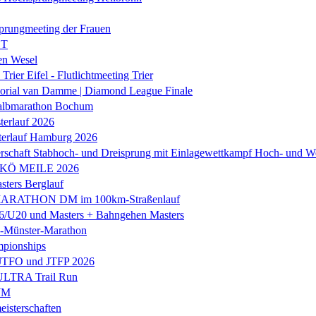
prungmeeting der Frauen
ST
en Wesel
Trier Eifel - Flutlichtmeeting Trier
orial van Damme | Diamond League Finale
albmarathon Bochum
erlauf 2026
terlauf Hamburg 2026
rschaft Stabhoch- und Dreisprung mit Einlagewettkampf Hoch- und W
 KÖ MEILE 2026
ers Berglauf
ARATHON DM im 100km-Straßenlauf
U20 und Masters + Bahngehen Masters
k-Münster-Marathon
mpionships
 JTFO und JTFP 2026
 ULTRA Trail Run
WM
isterschaften