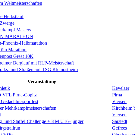
m Weltmeisterschaften
e Herbstlauf
 Zwerge
rkampf Masters
IN-MARATHON
en-Phoenix-Halbmarathon
Köln Marathon
enpost Great 10K
eimer Berglauf mit RLP-Meisterschaft
Volks- und Straßenlauf TSG Kleinostheim
Veranstaltung
hletik
Kevelaer
st VFL Pirna-Copitz
Pirna
-Gedächtnissportfest
Viersen
er Mehrkampfmeisterschaften
Kirchheim 
t
Viersen
ng- und Staffel-Challenge + KM U16+jünger
Sarstedt
irgstrailrun
Gefrees
g 2026
Oberhausen