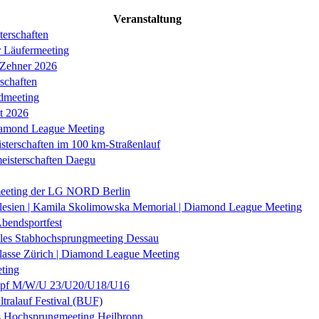
Veranstaltung
erschaften
r Läufermeeting
 Zehner 2026
schaften
dmeeting
it 2026
iamond League Meeting
sterschaften im 100 km-Straßenlauf
eisterschaften Daegu
eeting der LG NORD Berlin
lesien | Kamila Skolimowska Memorial | Diamond League Meeting
Abendsportfest
nales Stabhochsprungmeeting Dessau
klasse Zürich | Diamond League Meeting
ting
f M/W/U 23/U20/U18/U16
ltralauf Festival (BUF)
es Hochsprungmeeting Heilbronn