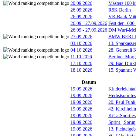
20.09.2026
Masters 100 k
26.09.2026
R5K Berlin
26.09.2026
VR-Bank Mitt
26.09
-
27.09.2026
Fest der 1000
26.09
-
27.09.2026
DM Wurf-Meh
27.09.2026
BMW BERL
03.10.2026
13. Sparkass
04.10.2026
28. Generali 
11.10.2026
Berliner Morg
17.10.2026
29. Bad Dürkh
18.10.2026
15. Spannrit 
Datum
19.09.2026
Kinderleichtat
19.09.2026
Herbstsportfe
19.09.2026
20. Paul Funk
19.09.2026
42. Kirchheim
19.09.2026
KiLa-Sportfes
19.09.2026
Sprint-, Spru
19.09.2026
13. Fichtelgeb
19.09.2026
SGT Werferta