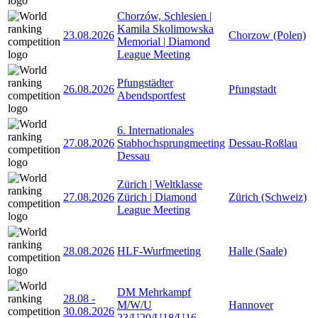
Chorzów, Schlesien |
Kamila Skolimowska
23.08.2026
Chorzow (Polen)
Memorial | Diamond
League Meeting
Pfungstädter
26.08.2026
Pfungstadt
Abendsportfest
6. Internationales
27.08.2026
Stabhochsprungmeeting
Dessau-Roßlau
Dessau
Zürich | Weltklasse
27.08.2026
Zürich | Diamond
Zürich (Schweiz)
League Meeting
28.08.2026
HLF-Wurfmeeting
Halle (Saale)
DM Mehrkampf
28.08
-
M/W/U
Hannover
30.08.2026
23/U20/U18/U16