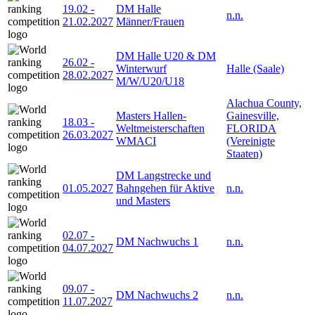
19.02
-
DM Halle
n.n.
21.02.2027
Männer/Frauen
DM Halle U20 & DM
26.02
-
Winterwurf
Halle (Saale)
28.02.2027
M/W/U20/U18
Alachua County,
Masters Hallen-
Gainesville,
18.03
-
Weltmeisterschaften
FLORIDA
26.03.2027
WMACI
(Vereinigte
Staaten)
DM Langstrecke und
01.05.2027
Bahngehen für Aktive
n.n.
und Masters
02.07
-
DM Nachwuchs 1
n.n.
04.07.2027
09.07
-
DM Nachwuchs 2
n.n.
11.07.2027