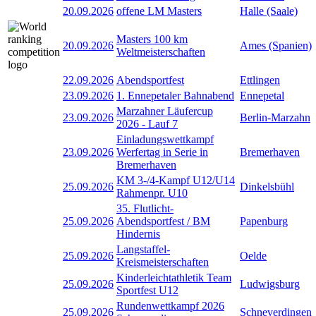
20.09.2026
offene LM Masters
Halle (Saale)
Masters 100 km
20.09.2026
Ames (Spanien)
Weltmeisterschaften
22.09.2026
Abendsportfest
Ettlingen
23.09.2026
1. Ennepetaler Bahnabend
Ennepetal
Marzahner Läufercup
23.09.2026
Berlin-Marzahn
2026 - Lauf 7
Einladungswettkampf
23.09.2026
Werfertag in Serie in
Bremerhaven
Bremerhaven
KM 3-/4-Kampf U12/U14
25.09.2026
Dinkelsbühl
Rahmenpr. U10
35. Flutlicht-
25.09.2026
Abendsportfest / BM
Papenburg
Hindernis
Langstaffel-
25.09.2026
Oelde
Kreismeisterschaften
Kinderleichtathletik Team
25.09.2026
Ludwigsburg
Sportfest U12
Rundenwettkampf 2026
25.09.2026
Schneverdingen