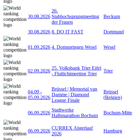
26.
30.08.2026
Stabhochsprungmeeting
Beckum
der Frauen
30.08.2026
8. DO IT FAST
Dortmund
01.09.2026
4. Domspringen Wesel
Wesel
25. Volksbank Trier Eifel
02.09.2026
Trier
- Flutlichtmeeting Trier
Brüssel | Memorial van
04.09
-
Brüssel
Damme | Diamond
05.09.2026
(Belgien)
League Finale
Stadtwerke
06.09.2026
Bochum-Mitte
Halbmarathon Bochum
CURREX Alsterlauf
06.09.2026
Hamburg
2026