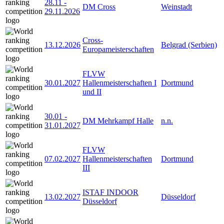
28.11
-
DM Cross
Weinstadt
29.11.2026
Cross-
13.12.2026
Belgrad (Serbien)
Europameisterschaften
FLVW
30.01.2027
Hallenmeisterschaften I
Dortmund
und II
30.01
-
DM Mehrkampf Halle
n.n.
31.01.2027
FLVW
07.02.2027
Hallenmeisterschaften
Dortmund
III
ISTAF INDOOR
13.02.2027
Düsseldorf
Düsseldorf