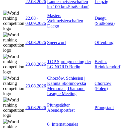
22.08.2026
Landesmeisterschaften
Leipzig
im 100 km-Straßenlauf
Masters
22.08
-
Daegu
Weltmeisterschaften
03.09.2026
(Südkorea)
Daegu
23.08.2026
Speerwurf
Offenburg
TOP Sprungmeeting der
Berlin-
23.08.2026
LG NORD Berlin
Reinickendorf
Chorzów, Schlesien |
Kamila Skolimowska
Chorzow
23.08.2026
Memorial | Diamond
(Polen)
League Meeting
Pfungstädter
26.08.2026
Pfungstadt
Abendsportfest
6. Internationales