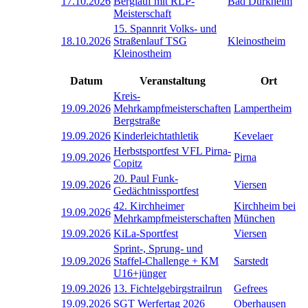
17.10.2026
Berglauf mit RLP-
Bad Dürkheim
Meisterschaft
15. Spannrit Volks- und
18.10.2026
Straßenlauf TSG
Kleinostheim
Kleinostheim
Datum
Veranstaltung
Ort
Kreis-
19.09.2026
Mehrkampfmeisterschaften
Lampertheim
Bergstraße
19.09.2026
Kinderleichtathletik
Kevelaer
Herbstsportfest VFL Pirna-
19.09.2026
Pirna
Copitz
20. Paul Funk-
19.09.2026
Viersen
Gedächtnissportfest
42. Kirchheimer
Kirchheim bei
19.09.2026
Mehrkampfmeisterschaften
München
19.09.2026
KiLa-Sportfest
Viersen
Sprint-, Sprung- und
19.09.2026
Staffel-Challenge + KM
Sarstedt
U16+jünger
19.09.2026
13. Fichtelgebirgstrailrun
Gefrees
19.09.2026
SGT Werfertag 2026
Oberhausen