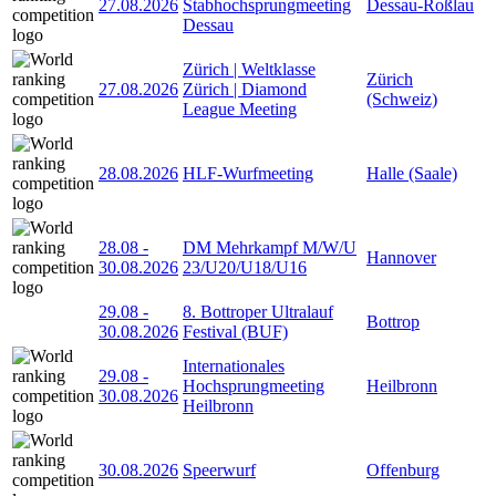
27.08.2026
Stabhochsprungmeeting
Dessau-Roßlau
Dessau
Zürich | Weltklasse
Zürich
27.08.2026
Zürich | Diamond
(Schweiz)
League Meeting
28.08.2026
HLF-Wurfmeeting
Halle (Saale)
28.08
-
DM Mehrkampf M/W/U
Hannover
30.08.2026
23/U20/U18/U16
29.08
-
8. Bottroper Ultralauf
Bottrop
30.08.2026
Festival (BUF)
Internationales
29.08
-
Hochsprungmeeting
Heilbronn
30.08.2026
Heilbronn
30.08.2026
Speerwurf
Offenburg