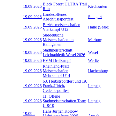
Black Forest ULTRA Trail
19.09.2026
Kirchzarten
Run
Landesoffenes
19.09.2026
Stuttgart
Abschlusssportfest
Bezirksmeisterschaften
19.09.2026
Halle (Saale)
Vierkampf U12
Süddeutsche
19.09.2026
Meisterschaften im
Marburg
Bahngehen
Stadtmeisterschaft
19.09.2026
Wesel
Leichtathletik Wesel 2026
19.09.2026
EVM Dreikampf
Werlte
Rheinland-Pfalz
19.09.2026
Meisterschaften
Hachenburg
Mehrkampf U14
63. Herbstsportfest und 19.
19.09.2026
Frank-Ulrich-
Leipzig
Gedenksportfest
11. Offene
19.09.2026
Stadtmeisterschaften Team
Leipzig
U 8/10
Hans-Jürgen Kolbow
19.09
-
Mehrkampftage 2026 +
Aurich