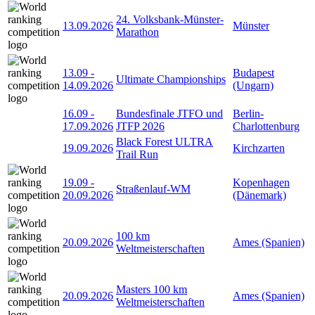
24. Volksbank-Münster-
13.09.2026
Münster
Marathon
13.09
-
Budapest
Ultimate Championships
14.09.2026
(Ungarn)
16.09
-
Bundesfinale JTFO und
Berlin-
17.09.2026
JTFP 2026
Charlottenburg
Black Forest ULTRA
19.09.2026
Kirchzarten
Trail Run
19.09
-
Kopenhagen
Straßenlauf-WM
20.09.2026
(Dänemark)
100 km
20.09.2026
Ames (Spanien)
Weltmeisterschaften
Masters 100 km
20.09.2026
Ames (Spanien)
Weltmeisterschaften