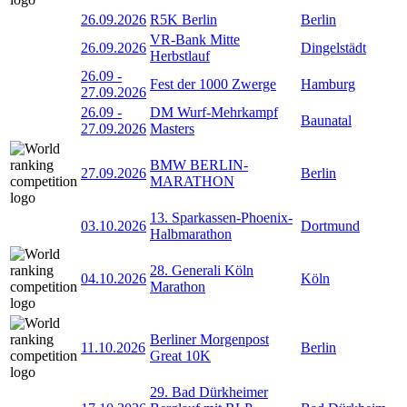
26.09.2026
R5K Berlin
Berlin
VR-Bank Mitte
26.09.2026
Dingelstädt
Herbstlauf
26.09
-
Fest der 1000 Zwerge
Hamburg
27.09.2026
26.09
-
DM Wurf-Mehrkampf
Baunatal
27.09.2026
Masters
BMW BERLIN-
27.09.2026
Berlin
MARATHON
13. Sparkassen-Phoenix-
03.10.2026
Dortmund
Halbmarathon
28. Generali Köln
04.10.2026
Köln
Marathon
Berliner Morgenpost
11.10.2026
Berlin
Great 10K
29. Bad Dürkheimer