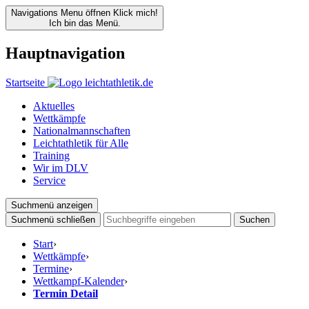
Navigations Menu öffnen
Klick mich!
Ich bin das Menü.
Hauptnavigation
Startseite
Aktuelles
Wettkämpfe
Nationalmannschaften
Leichtathletik für Alle
Training
Wir im DLV
Service
Suchmenü anzeigen
Suchmenü schließen
Suchen
Start
›
Wettkämpfe
›
Termine
›
Wettkampf-Kalender
›
Termin Detail