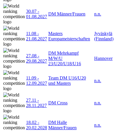
30.07
-
DM Männer/Frauen
n.n.
01.08.2027
11.08
-
Masters
Jyväskylä
21.08.2027
Europameisterschaften
(Finnland)
DM Mehrkampf
27.08
-
M/W/U
Hannover
29.08.2027
23/U20/U18/U16
11.09
-
Team DM U16/U20
n.n.
12.09.2027
und Masters
27.11
-
DM Cross
n.n.
28.11.2027
18.02
-
DM Halle
n.n.
20.02.2028
Männer/Frauen