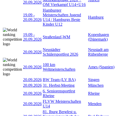
20.09.2026
OM Vierkampf U14+U16
Hamburger
19.09
-
Meisterschaften Jugend
Hamburg
20.09.2026
U14 / Hamburgs Beste
Kinder U12
19.09
-
Kopenhagen
Straßenlauf-WM
20.09.2026
(Dänemark)
Neustädter
Neustadt am
20.09.2026
Schülersportfest 2026
Rübenberge
100 km
20.09.2026
Ames (Spanien)
Weltmeisterschaften
20.09.2026
BW Team (LV BA)
Singen
20.09.2026
31. Herbst-Meeting
München
6. Seniorensportfest
20.09.2026
Rheine
Rheine
FLVW Meisterschaften
20.09.2026
Menden
U14
81. Iburg Bergfest u.