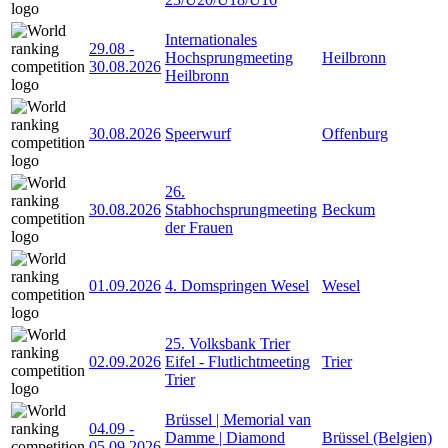
Internationales
29.08
-
Hochsprungmeeting
Heilbronn
30.08.2026
Heilbronn
30.08.2026
Speerwurf
Offenburg
26.
30.08.2026
Stabhochsprungmeeting
Beckum
der Frauen
01.09.2026
4. Domspringen Wesel
Wesel
25. Volksbank Trier
02.09.2026
Eifel - Flutlichtmeeting
Trier
Trier
Brüssel | Memorial van
04.09
-
Damme | Diamond
Brüssel (Belgien)
05.09.2026