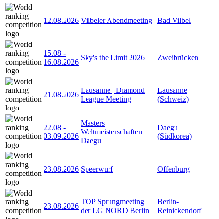
12.08.2026
Vilbeler Abendmeeting
Bad Vilbel
15.08
-
Sky's the Limit 2026
Zweibrücken
16.08.2026
Lausanne | Diamond
Lausanne
21.08.2026
League Meeting
(Schweiz)
Masters
22.08
-
Daegu
Weltmeisterschaften
03.09.2026
(Südkorea)
Daegu
23.08.2026
Speerwurf
Offenburg
TOP Sprungmeeting
Berlin-
23.08.2026
der LG NORD Berlin
Reinickendorf