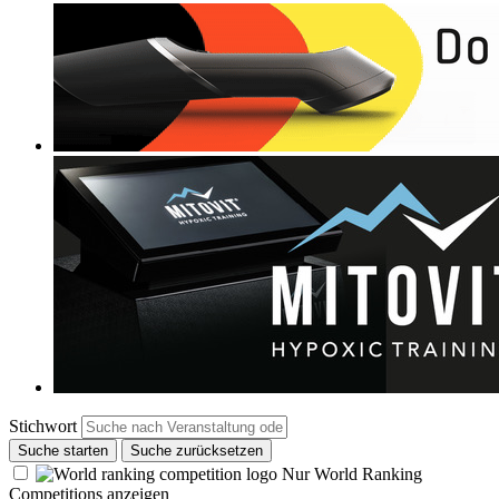
Stichwort
Suche starten
Suche zurücksetzen
Nur World Ranking
Competitions anzeigen