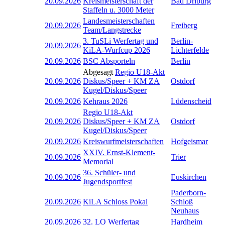
20.09.2026
Kreismeisterschaft der
Bad Driburg
Staffeln u. 3000 Meter
Landesmeisterschaften
20.09.2026
Freiberg
Team/Langstrecke
3. TuSLi Werfertag und
Berlin-
20.09.2026
KiLA-Wurfcup 2026
Lichterfelde
20.09.2026
BSC Absporteln
Berlin
Abgesagt
Regio U18-Akt
20.09.2026
Diskus/Speer + KM ZA
Ostdorf
Kugel/Diskus/Speer
20.09.2026
Kehraus 2026
Lüdenscheid
Regio U18-Akt
20.09.2026
Diskus/Speer + KM ZA
Ostdorf
Kugel/Diskus/Speer
20.09.2026
Kreiswurfmeisterschaften
Hofgeismar
XXIV. Ernst-Klement-
20.09.2026
Trier
Memorial
36. Schüler- und
20.09.2026
Euskirchen
Jugendsportfest
Paderborn-
20.09.2026
KiLA Schloss Pokal
Schloß
Neuhaus
20.09.2026
32. LO Werfertag
Hardheim