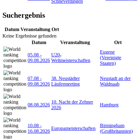
Schneverdingen
Suchergebnis
Datum
Veranstaltung
Ort
Keine Ergebnisse gefunden
Datum
Veranstaltung
Ort
Eugene
05.08
-
U20-
(Vereinigte
09.08.2026
Weltmeisterschaften
Staaten)
07.08
-
38. Neustädter
Neustadt an der
09.08.2026
Läufermeeting
Waldnaab
10. Nacht der Zehner
08.08.2026
Hamburg
2026
10.08
-
Birmingham
Europameisterschaften
16.08.2026
(Großbritannien)