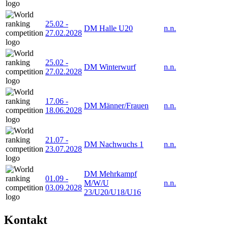
25.02
-
DM Halle U20
n.n.
27.02.2028
25.02
-
DM Winterwurf
n.n.
27.02.2028
17.06
-
DM Männer/Frauen
n.n.
18.06.2028
21.07
-
DM Nachwuchs 1
n.n.
23.07.2028
DM Mehrkampf
01.09
-
M/W/U
n.n.
03.09.2028
23/U20/U18/U16
Kontakt