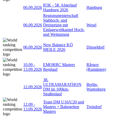
R5K - 5K Alsterlauf
06.09.2026
Hamburg
Hamburg 2026
Regionsmeisterschaft
Stabhoch- und
06.09.2026
Dreisprung mit
Wesel
Einlagewettkampf Hoch-
und Weitsprung
New Balance KÖ
06.09.2026
Düsseldorf
MEILE 2026
10.09
-
EMORRC Masters
Râșnov
13.09.2026
Berglauf
(Rumänien)
38.
ULTRAMARATHON
Berlin-
12.09.2026
DM im 100km-
Wartenberg
Straßenlauf
Team DM U16/U20 und
12.09
-
Masters + Bahngehen
Troisdorf
13.09.2026
Masters