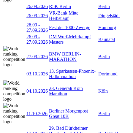
26.09.2026
R5K Berlin
Berlin
VR-Bank Mitte
26.09.2026
Dingelstädt
Herbstlauf
26.09
-
Fest der 1000 Zwerge
Hamburg
27.09.2026
26.09
-
DM Wurf-Mehrkampf
Baunatal
27.09.2026
Masters
BMW BERLIN-
27.09.2026
Berlin
MARATHON
13. Sparkassen-Phoenix-
03.10.2026
Dortmund
Halbmarathon
28. Generali Köln
04.10.2026
Köln
Marathon
Berliner Morgenpost
11.10.2026
Berlin
Great 10K
29. Bad Dürkheimer