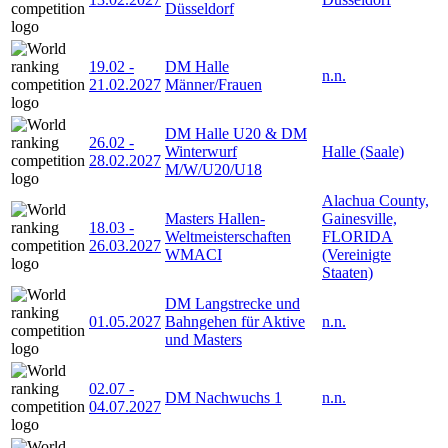
Düsseldorf
19.02
-
DM Halle
n.n.
21.02.2027
Männer/Frauen
DM Halle U20 & DM
26.02
-
Winterwurf
Halle (Saale)
28.02.2027
M/W/U20/U18
Alachua County,
Masters Hallen-
Gainesville,
18.03
-
Weltmeisterschaften
FLORIDA
26.03.2027
WMACI
(Vereinigte
Staaten)
DM Langstrecke und
01.05.2027
Bahngehen für Aktive
n.n.
und Masters
02.07
-
DM Nachwuchs 1
n.n.
04.07.2027