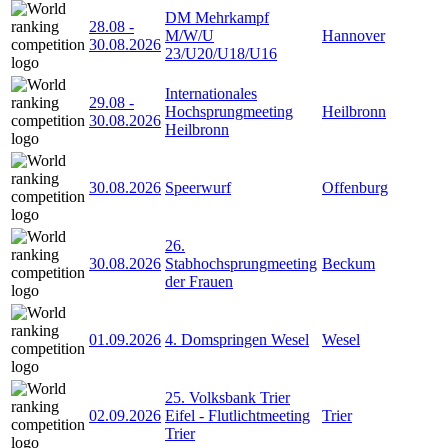
DM Mehrkampf
28.08
-
M/W/U
Hannover
30.08.2026
23/U20/U18/U16
Internationales
29.08
-
Hochsprungmeeting
Heilbronn
30.08.2026
Heilbronn
30.08.2026
Speerwurf
Offenburg
26.
30.08.2026
Stabhochsprungmeeting
Beckum
der Frauen
01.09.2026
4. Domspringen Wesel
Wesel
25. Volksbank Trier
02.09.2026
Eifel - Flutlichtmeeting
Trier
Trier