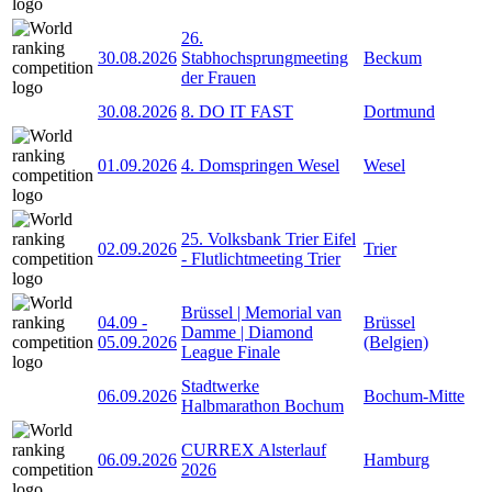
26.
30.08.2026
Stabhochsprungmeeting
Beckum
der Frauen
30.08.2026
8. DO IT FAST
Dortmund
01.09.2026
4. Domspringen Wesel
Wesel
25. Volksbank Trier Eifel
02.09.2026
Trier
- Flutlichtmeeting Trier
Brüssel | Memorial van
04.09
-
Brüssel
Damme | Diamond
05.09.2026
(Belgien)
League Finale
Stadtwerke
06.09.2026
Bochum-Mitte
Halbmarathon Bochum
CURREX Alsterlauf
06.09.2026
Hamburg
2026