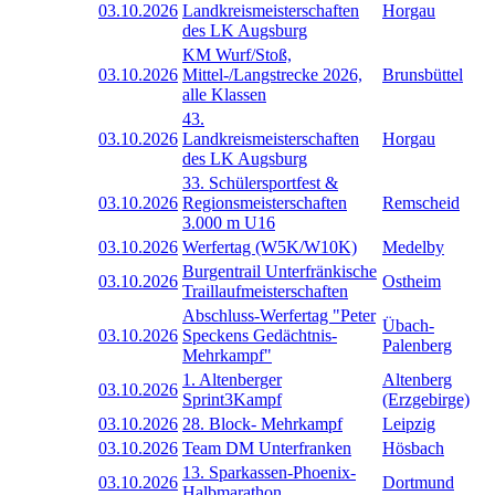
03.10.2026
Landkreismeisterschaften
Horgau
des LK Augsburg
KM Wurf/Stoß,
03.10.2026
Mittel-/Langstrecke 2026,
Brunsbüttel
alle Klassen
43.
03.10.2026
Landkreismeisterschaften
Horgau
des LK Augsburg
33. Schülersportfest &
03.10.2026
Regionsmeisterschaften
Remscheid
3.000 m U16
03.10.2026
Werfertag (W5K/W10K)
Medelby
Burgentrail Unterfränkische
03.10.2026
Ostheim
Traillaufmeisterschaften
Abschluss-Werfertag "Peter
Übach-
03.10.2026
Speckens Gedächtnis-
Palenberg
Mehrkampf"
1. Altenberger
Altenberg
03.10.2026
Sprint3Kampf
(Erzgebirge)
03.10.2026
28. Block- Mehrkampf
Leipzig
03.10.2026
Team DM Unterfranken
Hösbach
13. Sparkassen-Phoenix-
03.10.2026
Dortmund
Halbmarathon