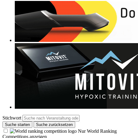
Stichwort
Suche starten
Suche zurücksetzen
Nur World Ranking
Competitions anzeigen