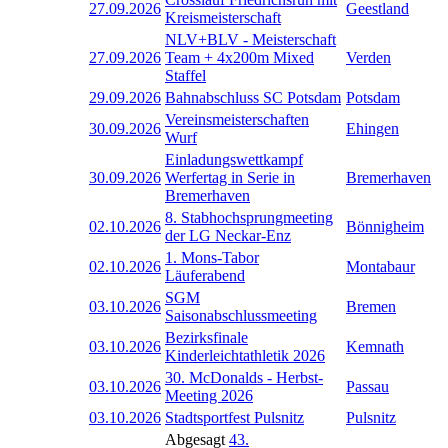
27.09.2026
Geestland
Kreismeisterschaft
NLV+BLV - Meisterschaft
27.09.2026
Team + 4x200m Mixed
Verden
Staffel
29.09.2026
Bahnabschluss SC Potsdam
Potsdam
Vereinsmeisterschaften
30.09.2026
Ehingen
Wurf
Einladungswettkampf
30.09.2026
Werfertag in Serie in
Bremerhaven
Bremerhaven
8. Stabhochsprungmeeting
02.10.2026
Bönnigheim
der LG Neckar-Enz
1. Mons-Tabor
02.10.2026
Montabaur
Läuferabend
SGM
03.10.2026
Bremen
Saisonabschlussmeeting
Bezirksfinale
03.10.2026
Kemnath
Kinderleichtathletik 2026
30. McDonalds - Herbst-
03.10.2026
Passau
Meeting 2026
03.10.2026
Stadtsportfest Pulsnitz
Pulsnitz
Abgesagt
43.