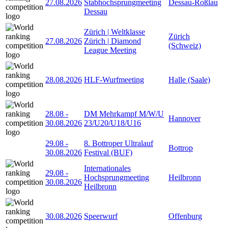
27.08.2026
Stabhochsprungmeeting
Dessau-Roßlau
Dessau
Zürich | Weltklasse
Zürich
27.08.2026
Zürich | Diamond
(Schweiz)
League Meeting
28.08.2026
HLF-Wurfmeeting
Halle (Saale)
28.08
-
DM Mehrkampf M/W/U
Hannover
30.08.2026
23/U20/U18/U16
29.08
-
8. Bottroper Ultralauf
Bottrop
30.08.2026
Festival (BUF)
Internationales
29.08
-
Hochsprungmeeting
Heilbronn
30.08.2026
Heilbronn
30.08.2026
Speerwurf
Offenburg