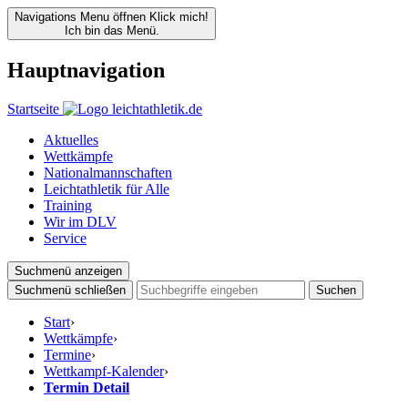
Navigations Menu öffnen
Klick mich!
Ich bin das Menü.
Hauptnavigation
Startseite
Aktuelles
Wettkämpfe
Nationalmannschaften
Leichtathletik für Alle
Training
Wir im DLV
Service
Suchmenü anzeigen
Suchmenü schließen
Suchen
Start
›
Wettkämpfe
›
Termine
›
Wettkampf-Kalender
›
Termin Detail