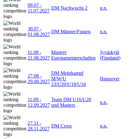
09.07
-
DM Nachwuchs 2
n.n.
11.07.2027
30.07
-
DM Männer/Frauen
n.n.
01.08.2027
11.08
-
Masters
Jyväskylä
21.08.2027
Europameisterschaften
(Finnland)
DM Mehrkampf
27.08
-
M/W/U
Hannover
29.08.2027
23/U20/U18/U16
11.09
-
Team DM U16/U20
n.n.
12.09.2027
und Masters
27.11
-
DM Cross
n.n.
28.11.2027