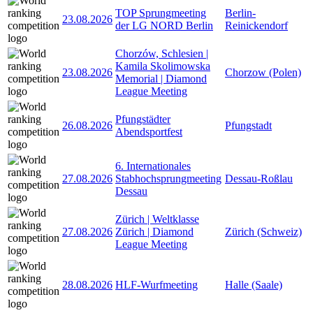
TOP Sprungmeeting
Berlin-
23.08.2026
der LG NORD Berlin
Reinickendorf
Chorzów, Schlesien |
Kamila Skolimowska
23.08.2026
Chorzow (Polen)
Memorial | Diamond
League Meeting
Pfungstädter
26.08.2026
Pfungstadt
Abendsportfest
6. Internationales
27.08.2026
Stabhochsprungmeeting
Dessau-Roßlau
Dessau
Zürich | Weltklasse
27.08.2026
Zürich | Diamond
Zürich (Schweiz)
League Meeting
28.08.2026
HLF-Wurfmeeting
Halle (Saale)