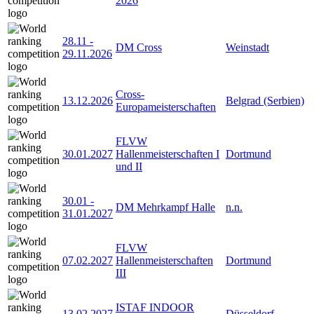
2026
28.11
-
DM Cross
Weinstadt
29.11.2026
Cross-
13.12.2026
Belgrad (Serbien)
Europameisterschaften
FLVW
30.01.2027
Hallenmeisterschaften I
Dortmund
und II
30.01
-
DM Mehrkampf Halle
n.n.
31.01.2027
FLVW
07.02.2027
Hallenmeisterschaften
Dortmund
III
ISTAF INDOOR
13.02.2027
Düsseldorf