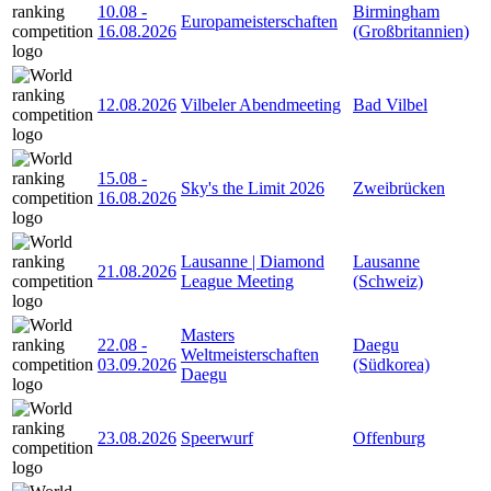
10.08
-
Birmingham
Europameisterschaften
16.08.2026
(Großbritannien)
12.08.2026
Vilbeler Abendmeeting
Bad Vilbel
15.08
-
Sky's the Limit 2026
Zweibrücken
16.08.2026
Lausanne | Diamond
Lausanne
21.08.2026
League Meeting
(Schweiz)
Masters
22.08
-
Daegu
Weltmeisterschaften
03.09.2026
(Südkorea)
Daegu
23.08.2026
Speerwurf
Offenburg