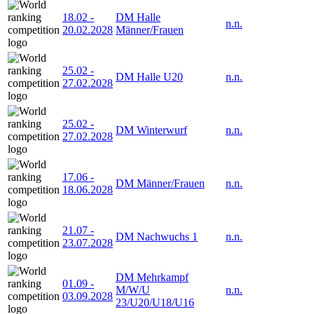
18.02
-
DM Halle
n.n.
20.02.2028
Männer/Frauen
25.02
-
DM Halle U20
n.n.
27.02.2028
25.02
-
DM Winterwurf
n.n.
27.02.2028
17.06
-
DM Männer/Frauen
n.n.
18.06.2028
21.07
-
DM Nachwuchs 1
n.n.
23.07.2028
DM Mehrkampf
01.09
-
M/W/U
n.n.
03.09.2028
23/U20/U18/U16