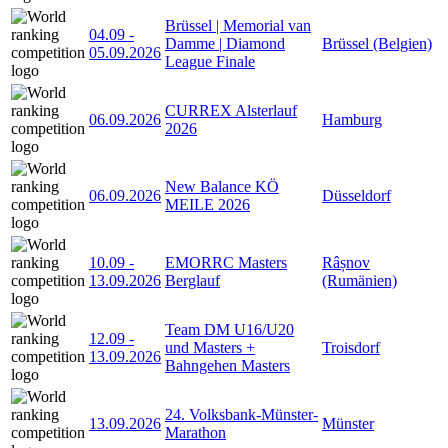
Brüssel | Memorial van
04.09
-
Damme | Diamond
Brüssel (Belgien)
05.09.2026
League Finale
CURREX Alsterlauf
06.09.2026
Hamburg
2026
New Balance KÖ
06.09.2026
Düsseldorf
MEILE 2026
10.09
-
EMORRC Masters
Râșnov
13.09.2026
Berglauf
(Rumänien)
Team DM U16/U20
12.09
-
und Masters +
Troisdorf
13.09.2026
Bahngehen Masters
24. Volksbank-Münster-
13.09.2026
Münster
Marathon