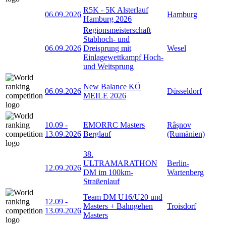
R5K - 5K Alsterlauf
06.09.2026
Hamburg
Hamburg 2026
Regionsmeisterschaft
Stabhoch- und
06.09.2026
Dreisprung mit
Wesel
Einlagewettkampf Hoch-
und Weitsprung
New Balance KÖ
06.09.2026
Düsseldorf
MEILE 2026
10.09
-
EMORRC Masters
Râșnov
13.09.2026
Berglauf
(Rumänien)
38.
ULTRAMARATHON
Berlin-
12.09.2026
DM im 100km-
Wartenberg
Straßenlauf
Team DM U16/U20 und
12.09
-
Masters + Bahngehen
Troisdorf
13.09.2026
Masters