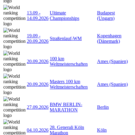
13.09
-
Ultimate
Budapest
14.09.2026
Championships
(Ungarn)
19.09
-
Kopenhagen
Straßenlauf-WM
20.09.2026
(Dänemark)
100 km
20.09.2026
Ames (Spanien)
Weltmeisterschaften
Masters 100 km
20.09.2026
Ames (Spanien)
Weltmeisterschaften
BMW BERLIN-
27.09.2026
Berlin
MARATHON
28. Generali Köln
04.10.2026
Köln
Marathon