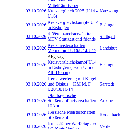
Mittelfränkischer
03.10.2026
Kreisvergleich 2025 (U14 -
Katzwang
U16)
Kreisvergleichskämpfe U14
03.10.2026
Eislingen
in Eislingen
4. Vereinsmeisterschaften
03.10.2026
Stuttgart
MTV Stuttgart and friends
Kreismeisterschaften
03.10.2026
Landshut
Mehrkampf U16/U14/U12
Abgesagt
Kreisvergleichskampf U14
03.10.2026
Eislingen
in Eislingen (Team Ulm /
Alb-Donau)
Herbstwerfertag mit Kugel
03.10.2026
und Diskus + KM M, F,
Sarstedt
U20/18/16/14
Oberbayerische
03.10.2026
Straßenlaufmeisterschaften
Anzing
10 km
Hessische Meisterschaften
03.10.2026
Rodenbach
Straßenlauf
Kreisoffener Werfertag der
03.10.2026
Verden
LG Kreis Verden