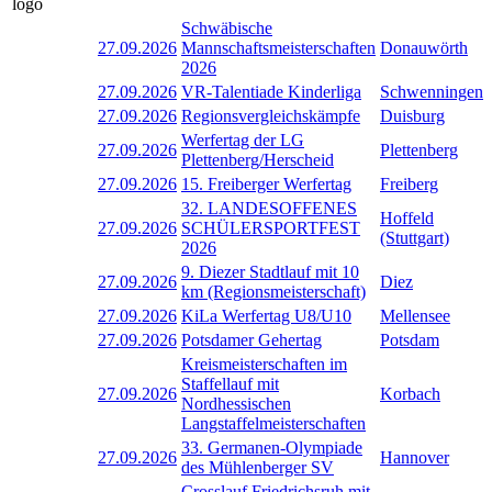
Schwäbische
27.09.2026
Mannschaftsmeisterschaften
Donauwörth
2026
27.09.2026
VR-Talentiade Kinderliga
Schwenningen
27.09.2026
Regionsvergleichskämpfe
Duisburg
Werfertag der LG
27.09.2026
Plettenberg
Plettenberg/Herscheid
27.09.2026
15. Freiberger Werfertag
Freiberg
32. LANDESOFFENES
Hoffeld
27.09.2026
SCHÜLERSPORTFEST
(Stuttgart)
2026
9. Diezer Stadtlauf mit 10
27.09.2026
Diez
km (Regionsmeisterschaft)
27.09.2026
KiLa Werfertag U8/U10
Mellensee
27.09.2026
Potsdamer Gehertag
Potsdam
Kreismeisterschaften im
Staffellauf mit
27.09.2026
Korbach
Nordhessischen
Langstaffelmeisterschaften
33. Germanen-Olympiade
27.09.2026
Hannover
des Mühlenberger SV
Crosslauf Friedrichsruh mit