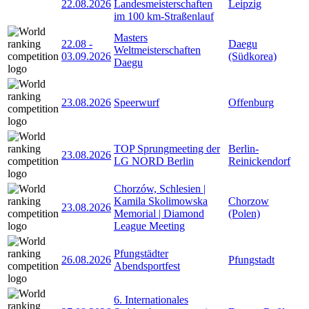
22.08.2026
Landesmeisterschaften
Leipzig
im 100 km-Straßenlauf
Masters
22.08
-
Daegu
Weltmeisterschaften
03.09.2026
(Südkorea)
Daegu
23.08.2026
Speerwurf
Offenburg
TOP Sprungmeeting der
Berlin-
23.08.2026
LG NORD Berlin
Reinickendorf
Chorzów, Schlesien |
Kamila Skolimowska
Chorzow
23.08.2026
Memorial | Diamond
(Polen)
League Meeting
Pfungstädter
26.08.2026
Pfungstadt
Abendsportfest
6. Internationales