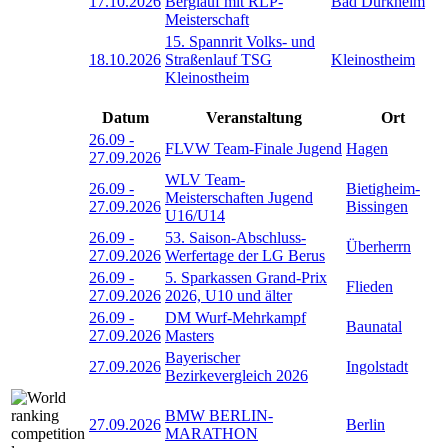
17.10.2026
Berglauf mit RLP-
Bad Dürkheim
Meisterschaft
15. Spannrit Volks- und
18.10.2026
Straßenlauf TSG
Kleinostheim
Kleinostheim
Datum
Veranstaltung
Ort
26.09
-
FLVW Team-Finale Jugend
Hagen
27.09.2026
WLV Team-
26.09
-
Bietigheim-
Meisterschaften Jugend
27.09.2026
Bissingen
U16/U14
26.09
-
53. Saison-Abschluss-
Überherrn
27.09.2026
Werfertage der LG Berus
26.09
-
5. Sparkassen Grand-Prix
Flieden
27.09.2026
2026, U10 und älter
26.09
-
DM Wurf-Mehrkampf
Baunatal
27.09.2026
Masters
Bayerischer
27.09.2026
Ingolstadt
Bezirkevergleich 2026
BMW BERLIN-
27.09.2026
Berlin
MARATHON