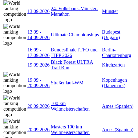
24. Volksbank-Münster-
13.09.2026
Münster
Marathon
13.09
-
Budapest
Ultimate Championships
14.09.2026
(Ungarn)
16.09
-
Bundesfinale JTFO und
Berlin-
17.09.2026
JTFP 2026
Charlottenburg
Black Forest ULTRA
19.09.2026
Kirchzarten
Trail Run
19.09
-
Kopenhagen
Straßenlauf-WM
20.09.2026
(Dänemark)
100 km
20.09.2026
Ames (Spanien)
Weltmeisterschaften
Masters 100 km
20.09.2026
Ames (Spanien)
Weltmeisterschaften