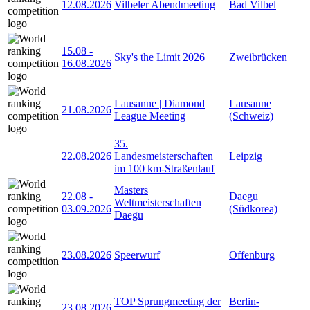
12.08.2026
Vilbeler Abendmeeting
Bad Vilbel
15.08
-
Sky's the Limit 2026
Zweibrücken
16.08.2026
Lausanne | Diamond
Lausanne
21.08.2026
League Meeting
(Schweiz)
35.
22.08.2026
Landesmeisterschaften
Leipzig
im 100 km-Straßenlauf
Masters
22.08
-
Daegu
Weltmeisterschaften
03.09.2026
(Südkorea)
Daegu
23.08.2026
Speerwurf
Offenburg
TOP Sprungmeeting der
Berlin-
23.08.2026