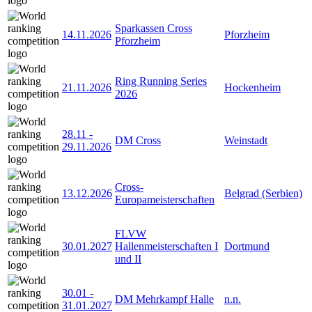
Sparkassen Cross
14.11.2026
Pforzheim
Pforzheim
Ring Running Series
21.11.2026
Hockenheim
2026
28.11
-
DM Cross
Weinstadt
29.11.2026
Cross-
13.12.2026
Belgrad (Serbien)
Europameisterschaften
FLVW
30.01.2027
Hallenmeisterschaften I
Dortmund
und II
30.01
-
DM Mehrkampf Halle
n.n.
31.01.2027