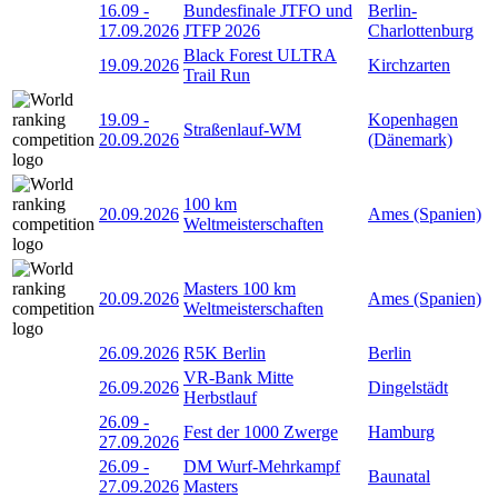
16.09
-
Bundesfinale JTFO und
Berlin-
17.09.2026
JTFP 2026
Charlottenburg
Black Forest ULTRA
19.09.2026
Kirchzarten
Trail Run
19.09
-
Kopenhagen
Straßenlauf-WM
20.09.2026
(Dänemark)
100 km
20.09.2026
Ames (Spanien)
Weltmeisterschaften
Masters 100 km
20.09.2026
Ames (Spanien)
Weltmeisterschaften
26.09.2026
R5K Berlin
Berlin
VR-Bank Mitte
26.09.2026
Dingelstädt
Herbstlauf
26.09
-
Fest der 1000 Zwerge
Hamburg
27.09.2026
26.09
-
DM Wurf-Mehrkampf
Baunatal
27.09.2026
Masters