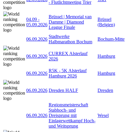
- Flutlichtmeeting Trier
Brüssel | Memorial van
04.09
-
Brüssel
Damme | Diamond
05.09.2026
(Belgien)
League Finale
Stadtwerke
06.09.2026
Bochum-Mitte
Halbmarathon Bochum
CURREX Alsterlauf
06.09.2026
Hamburg
2026
R5K - 5K Alsterlauf
06.09.2026
Hamburg
Hamburg 2026
06.09.2026
Dresden HALF
Dresden
Regionsmeisterschaft
Stabhoch- und
06.09.2026
Dreisprung mit
Wesel
Einlagewettkampf Hoch-
und Weitsprung