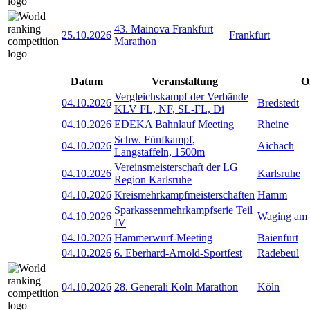
43. Mainova Frankfurt
25.10.2026
Frankfurt
Marathon
Datum
Veranstaltung
O
Vergleichskampf der Verbände
04.10.2026
Bredstedt
KLV FL, NF, SL-FL, Di
04.10.2026
EDEKA Bahnlauf Meeting
Rheine
Schw. Fünfkampf,
04.10.2026
Aichach
Langstaffeln, 1500m
Vereinsmeisterschaft der LG
04.10.2026
Karlsruhe
Region Karlsruhe
04.10.2026
Kreismehrkampfmeisterschaften
Hamm
Sparkassenmehrkampfserie Teil
04.10.2026
Waging am
IV
04.10.2026
Hammerwurf-Meeting
Baienfurt
04.10.2026
6. Eberhard-Arnold-Sportfest
Radebeul
04.10.2026
28. Generali Köln Marathon
Köln