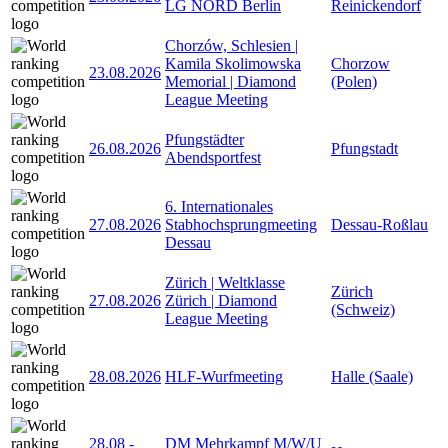
LG NORD Berlin
Reinickendorf
Chorzów, Schlesien |
Kamila Skolimowska
Chorzow
23.08.2026
Memorial | Diamond
(Polen)
League Meeting
Pfungstädter
26.08.2026
Pfungstadt
Abendsportfest
6. Internationales
27.08.2026
Stabhochsprungmeeting
Dessau-Roßlau
Dessau
Zürich | Weltklasse
Zürich
27.08.2026
Zürich | Diamond
(Schweiz)
League Meeting
28.08.2026
HLF-Wurfmeeting
Halle (Saale)
28.08
-
DM Mehrkampf M/W/U