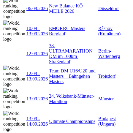
New Balance KÖ
06.09.2026
Düsseldorf
MEILE 2026
10.09
-
EMORRC Masters
Râșnov
13.09.2026
Berglauf
(Rumänien)
38.
ULTRAMARATHON
Berlin-
12.09.2026
DM im 100km-
Wartenberg
Straßenlauf
Team DM U16/U20 und
12.09
-
Masters + Bahngehen
Troisdorf
13.09.2026
Masters
24. Volksbank-Münster-
13.09.2026
Münster
Marathon
13.09
-
Budapest
Ultimate Championships
14.09.2026
(Ungarn)