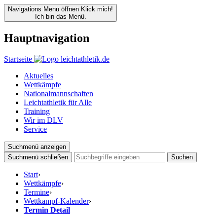
Navigations Menu öffnen
Klick mich!
Ich bin das Menü.
Hauptnavigation
Startseite
Aktuelles
Wettkämpfe
Nationalmannschaften
Leichtathletik für Alle
Training
Wir im DLV
Service
Suchmenü anzeigen
Suchmenü schließen
Suchen
Start
›
Wettkämpfe
›
Termine
›
Wettkampf-Kalender
›
Termin Detail