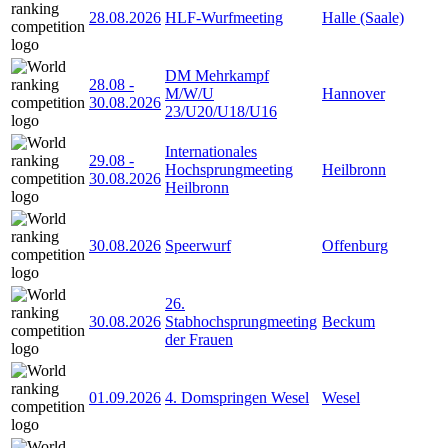
28.08.2026
HLF-Wurfmeeting
Halle (Saale)
DM Mehrkampf
28.08
-
M/W/U
Hannover
30.08.2026
23/U20/U18/U16
Internationales
29.08
-
Hochsprungmeeting
Heilbronn
30.08.2026
Heilbronn
30.08.2026
Speerwurf
Offenburg
26.
30.08.2026
Stabhochsprungmeeting
Beckum
der Frauen
01.09.2026
4. Domspringen Wesel
Wesel