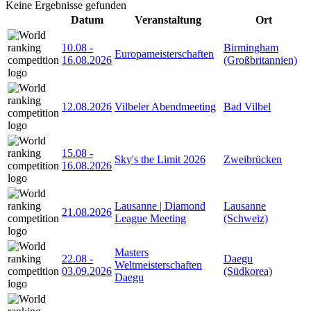
Keine Ergebnisse gefunden
Datum
Veranstaltung
Ort
10.08
-
Birmingham
Europameisterschaften
16.08.2026
(Großbritannien)
12.08.2026
Vilbeler Abendmeeting
Bad Vilbel
15.08
-
Sky's the Limit 2026
Zweibrücken
16.08.2026
Lausanne | Diamond
Lausanne
21.08.2026
League Meeting
(Schweiz)
Masters
22.08
-
Daegu
Weltmeisterschaften
03.09.2026
(Südkorea)
Daegu