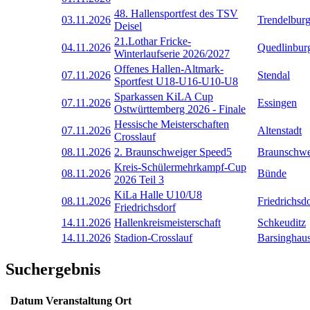
48. Hallensportfest des TSV
03.11.2026
Trendelbur
Deisel
21.Lothar Fricke-
04.11.2026
Quedlinbur
Winterlaufserie 2026/2027
Offenes Hallen-Altmark-
07.11.2026
Stendal
Sportfest U18-U16-U10-U8
Sparkassen KiLA Cup
07.11.2026
Essingen
Ostwürttemberg 2026 - Finale
Hessische Meisterschaften
07.11.2026
Altenstadt
Crosslauf
08.11.2026
2. Braunschweiger Speed5
Braunschwe
Kreis-Schülermehrkampf-Cup
08.11.2026
Bünde
2026 Teil 3
KiLa Halle U10/U8
08.11.2026
Friedrichsd
Friedrichsdorf
14.11.2026
Hallenkreismeisterschaft
Schkeuditz
14.11.2026
Stadion-Crosslauf
Barsinghau
Suchergebnis
Datum
Veranstaltung
Ort