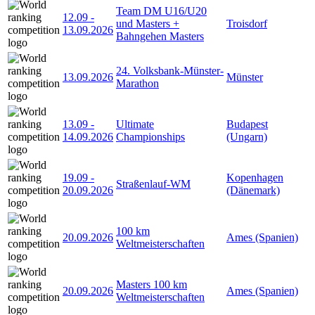
Team DM U16/U20
12.09
-
und Masters +
Troisdorf
13.09.2026
Bahngehen Masters
24. Volksbank-Münster-
13.09.2026
Münster
Marathon
13.09
-
Ultimate
Budapest
14.09.2026
Championships
(Ungarn)
19.09
-
Kopenhagen
Straßenlauf-WM
20.09.2026
(Dänemark)
100 km
20.09.2026
Ames (Spanien)
Weltmeisterschaften
Masters 100 km
20.09.2026
Ames (Spanien)
Weltmeisterschaften