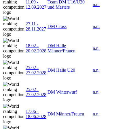
11.09
-
Team DM U16/U20
n.n.
12.09.2027
und Masters
27.11
-
DM Cross
n.n.
28.11.2027
18.02
-
DM Halle
n.n.
20.02.2028
Männer/Frauen
25.02
-
DM Halle U20
n.n.
27.02.2028
25.02
-
DM Winterwurf
n.n.
27.02.2028
17.06
-
DM Männer/Frauen
n.n.
18.06.2028