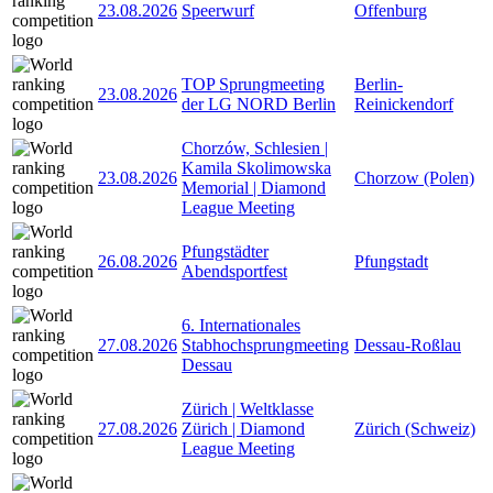
23.08.2026
Speerwurf
Offenburg
TOP Sprungmeeting
Berlin-
23.08.2026
der LG NORD Berlin
Reinickendorf
Chorzów, Schlesien |
Kamila Skolimowska
23.08.2026
Chorzow (Polen)
Memorial | Diamond
League Meeting
Pfungstädter
26.08.2026
Pfungstadt
Abendsportfest
6. Internationales
27.08.2026
Stabhochsprungmeeting
Dessau-Roßlau
Dessau
Zürich | Weltklasse
27.08.2026
Zürich | Diamond
Zürich (Schweiz)
League Meeting