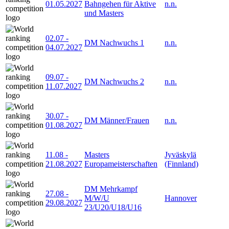
01.05.2027
Bahngehen für Aktive
n.n.
und Masters
02.07
-
DM Nachwuchs 1
n.n.
04.07.2027
09.07
-
DM Nachwuchs 2
n.n.
11.07.2027
30.07
-
DM Männer/Frauen
n.n.
01.08.2027
11.08
-
Masters
Jyväskylä
21.08.2027
Europameisterschaften
(Finnland)
DM Mehrkampf
27.08
-
M/W/U
Hannover
29.08.2027
23/U20/U18/U16