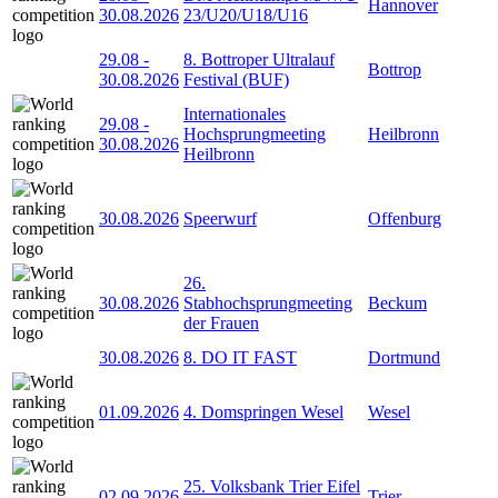
Hannover
30.08.2026
23/U20/U18/U16
29.08
-
8. Bottroper Ultralauf
Bottrop
30.08.2026
Festival (BUF)
Internationales
29.08
-
Hochsprungmeeting
Heilbronn
30.08.2026
Heilbronn
30.08.2026
Speerwurf
Offenburg
26.
30.08.2026
Stabhochsprungmeeting
Beckum
der Frauen
30.08.2026
8. DO IT FAST
Dortmund
01.09.2026
4. Domspringen Wesel
Wesel
25. Volksbank Trier Eifel
02.09.2026
Trier