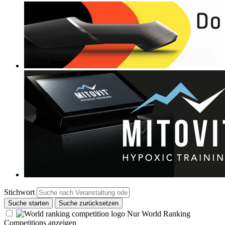
Stichwort
Suche starten
Suche zurücksetzen
Nur World Ranking
Competitions anzeigen