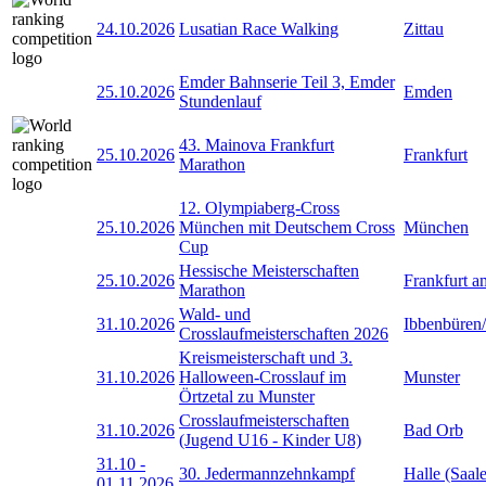
24.10.2026
Lusatian Race Walking
Zittau
Emder Bahnserie Teil 3, Emder
25.10.2026
Emden
Stundenlauf
43. Mainova Frankfurt
25.10.2026
Frankfurt
Marathon
12. Olympiaberg-Cross
25.10.2026
München mit Deutschem Cross
München
Cup
Hessische Meisterschaften
25.10.2026
Frankfurt 
Marathon
Wald- und
31.10.2026
Ibbenbüren
Crosslaufmeisterschaften 2026
Kreismeisterschaft und 3.
31.10.2026
Halloween-Crosslauf im
Munster
Örtzetal zu Munster
Crosslaufmeisterschaften
31.10.2026
Bad Orb
(Jugend U16 - Kinder U8)
31.10
-
30. Jedermannzehnkampf
Halle (Saale
01.11.2026