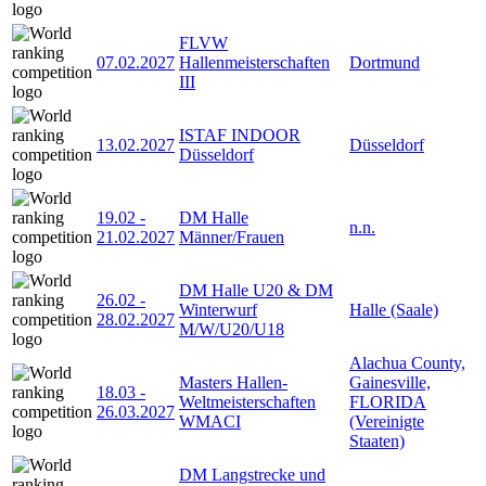
FLVW
07.02.2027
Hallenmeisterschaften
Dortmund
III
ISTAF INDOOR
13.02.2027
Düsseldorf
Düsseldorf
19.02
-
DM Halle
n.n.
21.02.2027
Männer/Frauen
DM Halle U20 & DM
26.02
-
Winterwurf
Halle (Saale)
28.02.2027
M/W/U20/U18
Alachua County,
Masters Hallen-
Gainesville,
18.03
-
Weltmeisterschaften
FLORIDA
26.03.2027
WMACI
(Vereinigte
Staaten)
DM Langstrecke und