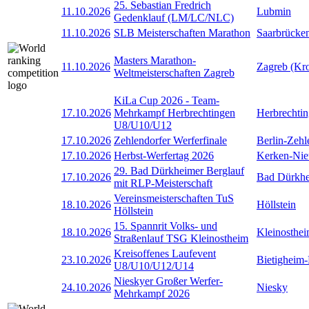
25. Sebastian Fredrich
11.10.2026
Lubmin
Gedenklauf (LM/LC/NLC)
11.10.2026
SLB Meisterschaften Marathon
Saarbrücke
Masters Marathon-
11.10.2026
Zagreb (Kro
Weltmeisterschaften Zagreb
KiLa Cup 2026 - Team-
17.10.2026
Mehrkampf Herbrechtingen
Herbrechti
U8/U10/U12
17.10.2026
Zehlendorfer Werferfinale
Berlin-Zehl
17.10.2026
Herbst-Werfertag 2026
Kerken-Nie
29. Bad Dürkheimer Berglauf
17.10.2026
Bad Dürkh
mit RLP-Meisterschaft
Vereinsmeisterschaften TuS
18.10.2026
Höllstein
Höllstein
15. Spannrit Volks- und
18.10.2026
Kleinosthe
Straßenlauf TSG Kleinostheim
Kreisoffenes Laufevent
23.10.2026
Bietigheim-
U8/U10/U12/U14
Nieskyer Großer Werfer-
24.10.2026
Niesky
Mehrkampf 2026