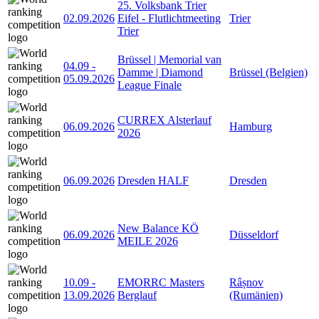
25. Volksbank Trier
02.09.2026
Eifel - Flutlichtmeeting
Trier
Trier
Brüssel | Memorial van
04.09
-
Damme | Diamond
Brüssel (Belgien)
05.09.2026
League Finale
CURREX Alsterlauf
06.09.2026
Hamburg
2026
06.09.2026
Dresden HALF
Dresden
New Balance KÖ
06.09.2026
Düsseldorf
MEILE 2026
10.09
-
EMORRC Masters
Râșnov
13.09.2026
Berglauf
(Rumänien)