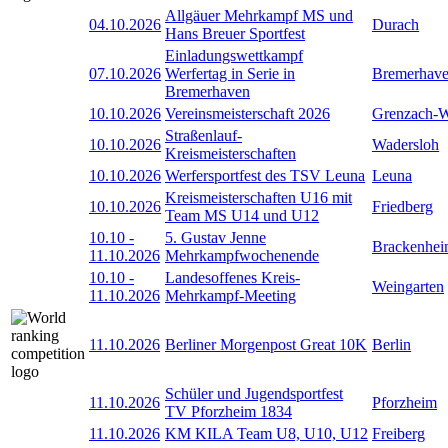
Allgäuer Mehrkampf MS und
04.10.2026
Durach
Hans Breuer Sportfest
Einladungswettkampf
07.10.2026
Werfertag in Serie in
Bremerhav
Bremerhaven
10.10.2026
Vereinsmeisterschaft 2026
Grenzach-
Straßenlauf-
10.10.2026
Wadersloh
Kreismeisterschaften
10.10.2026
Werfersportfest des TSV Leuna
Leuna
Kreismeisterschaften U16 mit
10.10.2026
Friedberg
Team MS U14 und U12
10.10
-
5. Gustav Jenne
Brackenhe
11.10.2026
Mehrkampfwochenende
10.10
-
Landesoffenes Kreis-
Weingarten
11.10.2026
Mehrkampf-Meeting
11.10.2026
Berliner Morgenpost Great 10K
Berlin
Schüler und Jugendsportfest
11.10.2026
Pforzheim
TV Pforzheim 1834
11.10.2026
KM KILA Team U8, U10, U12
Freiberg