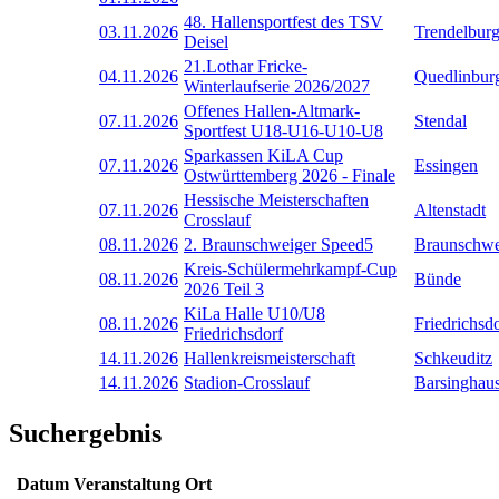
48. Hallensportfest des TSV
03.11.2026
Trendelbur
Deisel
21.Lothar Fricke-
04.11.2026
Quedlinbur
Winterlaufserie 2026/2027
Offenes Hallen-Altmark-
07.11.2026
Stendal
Sportfest U18-U16-U10-U8
Sparkassen KiLA Cup
07.11.2026
Essingen
Ostwürttemberg 2026 - Finale
Hessische Meisterschaften
07.11.2026
Altenstadt
Crosslauf
08.11.2026
2. Braunschweiger Speed5
Braunschwe
Kreis-Schülermehrkampf-Cup
08.11.2026
Bünde
2026 Teil 3
KiLa Halle U10/U8
08.11.2026
Friedrichsd
Friedrichsdorf
14.11.2026
Hallenkreismeisterschaft
Schkeuditz
14.11.2026
Stadion-Crosslauf
Barsinghau
Suchergebnis
Datum
Veranstaltung
Ort