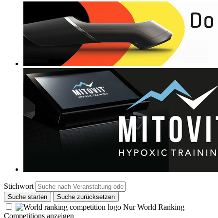
Stichwort
Suche starten
Suche zurücksetzen
Nur World Ranking
Competitions anzeigen