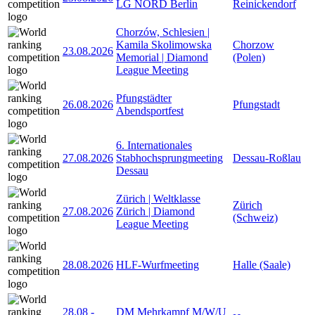
LG NORD Berlin
Reinickendorf
Chorzów, Schlesien |
Kamila Skolimowska
Chorzow
23.08.2026
Memorial | Diamond
(Polen)
League Meeting
Pfungstädter
26.08.2026
Pfungstadt
Abendsportfest
6. Internationales
27.08.2026
Stabhochsprungmeeting
Dessau-Roßlau
Dessau
Zürich | Weltklasse
Zürich
27.08.2026
Zürich | Diamond
(Schweiz)
League Meeting
28.08.2026
HLF-Wurfmeeting
Halle (Saale)
28.08
-
DM Mehrkampf M/W/U