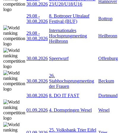
Hannover
30.08.2026
23/U20/U18/U16
29.08
-
8. Bottroper Ultralauf
Bottrop
30.08.2026
Festival (BUF)
Internationales
29.08
-
Hochsprungmeeting
Heilbronn
30.08.2026
Heilbronn
30.08.2026
Speerwurf
Offenburg
26.
30.08.2026
Stabhochsprungmeeting
Beckum
der Frauen
30.08.2026
8. DO IT FAST
Dortmund
01.09.2026
4. Domspringen Wesel
Wesel
25. Volksbank Trier Eifel
02.09.2026
Trier