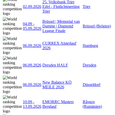
25. Volksbank Trier
02.09.2026
Eifel - Flutlichtmeeting
Trier
Trier
Brüssel | Memorial van
04.09
-
Damme | Diamond
Brüssel (Belgien)
05.09.2026
League Finale
CURREX Alsterlauf
06.09.2026
Hamburg
2026
06.09.2026
Dresden HALF
Dresden
New Balance KÖ
06.09.2026
Düsseldorf
MEILE 2026
10.09
-
EMORRC Masters
Râșnov
13.09.2026
Berglauf
(Rumänien)