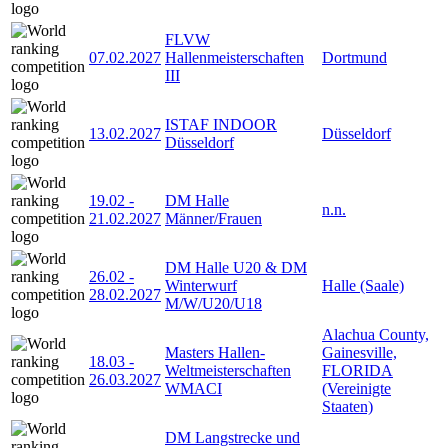
FLVW
07.02.2027
Hallenmeisterschaften
Dortmund
III
ISTAF INDOOR
13.02.2027
Düsseldorf
Düsseldorf
19.02
-
DM Halle
n.n.
21.02.2027
Männer/Frauen
DM Halle U20 & DM
26.02
-
Winterwurf
Halle (Saale)
28.02.2027
M/W/U20/U18
Alachua County,
Masters Hallen-
Gainesville,
18.03
-
Weltmeisterschaften
FLORIDA
26.03.2027
WMACI
(Vereinigte
Staaten)
DM Langstrecke und