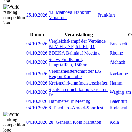
43. Mainova Frankfurt
25.10.2026
Frankfurt
Marathon
Datum
Veranstaltung
O
Vergleichskampf der Verbände
04.10.2026
Bredstedt
KLV FL, NF, SL-FL, Di
04.10.2026
EDEKA Bahnlauf Meeting
Rheine
Schw. Fünfkampf,
04.10.2026
Aichach
Langstaffeln, 1500m
Vereinsmeisterschaft der LG
04.10.2026
Karlsruhe
Region Karlsruhe
04.10.2026
Kreismehrkampfmeisterschaften
Hamm
Sparkassenmehrkampfserie Teil
04.10.2026
Waging am
IV
04.10.2026
Hammerwurf-Meeting
Baienfurt
04.10.2026
6. Eberhard-Arnold-Sportfest
Radebeul
04.10.2026
28. Generali Köln Marathon
Köln