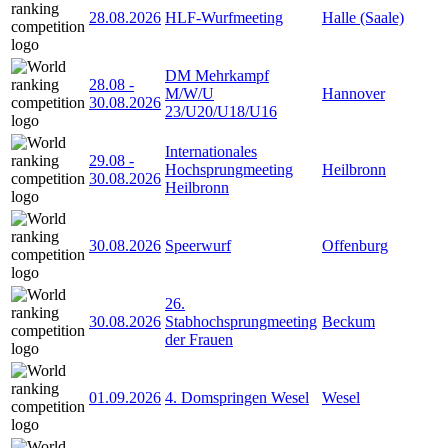
28.08.2026
HLF-Wurfmeeting
Halle (Saale)
DM Mehrkampf
28.08
-
M/W/U
Hannover
30.08.2026
23/U20/U18/U16
Internationales
29.08
-
Hochsprungmeeting
Heilbronn
30.08.2026
Heilbronn
30.08.2026
Speerwurf
Offenburg
26.
30.08.2026
Stabhochsprungmeeting
Beckum
der Frauen
01.09.2026
4. Domspringen Wesel
Wesel