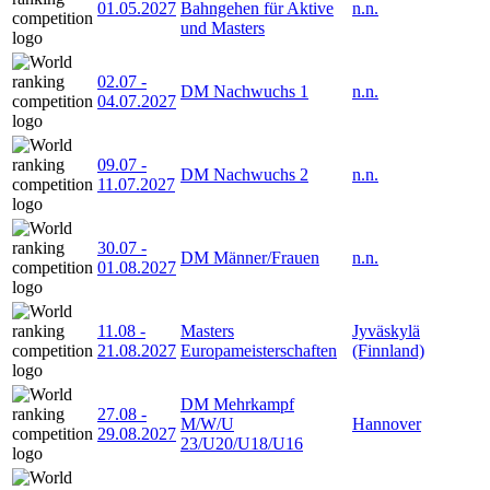
01.05.2027
Bahngehen für Aktive
n.n.
und Masters
02.07
-
DM Nachwuchs 1
n.n.
04.07.2027
09.07
-
DM Nachwuchs 2
n.n.
11.07.2027
30.07
-
DM Männer/Frauen
n.n.
01.08.2027
11.08
-
Masters
Jyväskylä
21.08.2027
Europameisterschaften
(Finnland)
DM Mehrkampf
27.08
-
M/W/U
Hannover
29.08.2027
23/U20/U18/U16