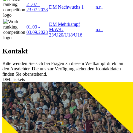
21.07
-
DM Nachwuchs 1
n.n.
23.07.2028
DM Mehrkampf
01.09
-
M/W/U
n.n.
03.09.2028
23/U20/U18/U16
Kontakt
Bitte wenden Sie sich bei Fragen zu diesem Wettkampf direkt an
den Ausrichter. Die uns zur Verfügung stehenden Kontaktdaten
finden Sie obenstehend.
DM-Tickets