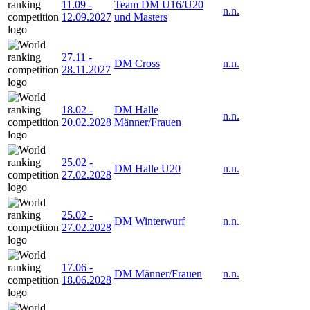
11.09
-
Team DM U16/U20
n.n.
12.09.2027
und Masters
27.11
-
DM Cross
n.n.
28.11.2027
18.02
-
DM Halle
n.n.
20.02.2028
Männer/Frauen
25.02
-
DM Halle U20
n.n.
27.02.2028
25.02
-
DM Winterwurf
n.n.
27.02.2028
17.06
-
DM Männer/Frauen
n.n.
18.06.2028