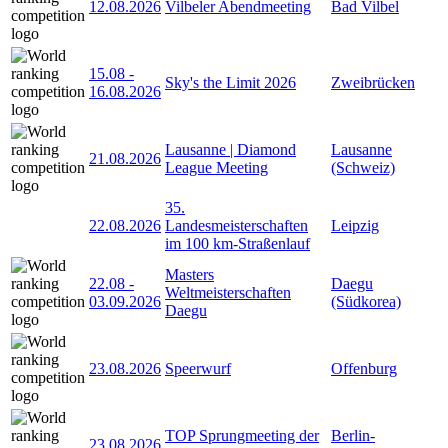
12.08.2026
Vilbeler Abendmeeting
Bad Vilbel
15.08
-
Sky's the Limit 2026
Zweibrücken
16.08.2026
Lausanne | Diamond
Lausanne
21.08.2026
League Meeting
(Schweiz)
35.
22.08.2026
Landesmeisterschaften
Leipzig
im 100 km-Straßenlauf
Masters
22.08
-
Daegu
Weltmeisterschaften
03.09.2026
(Südkorea)
Daegu
23.08.2026
Speerwurf
Offenburg
TOP Sprungmeeting der
Berlin-
23.08.2026