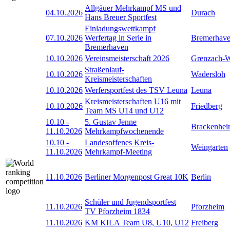
Allgäuer Mehrkampf MS und
04.10.2026
Durach
Hans Breuer Sportfest
Einladungswettkampf
07.10.2026
Werfertag in Serie in
Bremerhav
Bremerhaven
10.10.2026
Vereinsmeisterschaft 2026
Grenzach-
Straßenlauf-
10.10.2026
Wadersloh
Kreismeisterschaften
10.10.2026
Werfersportfest des TSV Leuna
Leuna
Kreismeisterschaften U16 mit
10.10.2026
Friedberg
Team MS U14 und U12
10.10
-
5. Gustav Jenne
Brackenhe
11.10.2026
Mehrkampfwochenende
10.10
-
Landesoffenes Kreis-
Weingarten
11.10.2026
Mehrkampf-Meeting
11.10.2026
Berliner Morgenpost Great 10K
Berlin
Schüler und Jugendsportfest
11.10.2026
Pforzheim
TV Pforzheim 1834
11.10.2026
KM KILA Team U8, U10, U12
Freiberg