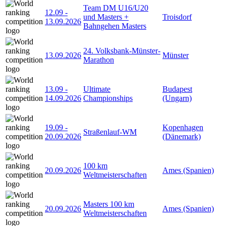
Team DM U16/U20
12.09
-
und Masters +
Troisdorf
13.09.2026
Bahngehen Masters
24. Volksbank-Münster-
13.09.2026
Münster
Marathon
13.09
-
Ultimate
Budapest
14.09.2026
Championships
(Ungarn)
19.09
-
Kopenhagen
Straßenlauf-WM
20.09.2026
(Dänemark)
100 km
20.09.2026
Ames (Spanien)
Weltmeisterschaften
Masters 100 km
20.09.2026
Ames (Spanien)
Weltmeisterschaften