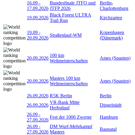
16.09
-
Bundesfinale JTFO und
Berlin-
17.09.2026
JTFP 2026
Charlottenburg
Black Forest ULTRA
19.09.2026
Kirchzarten
Trail Run
19.09
-
Kopenhagen
Straßenlauf-WM
20.09.2026
(Dänemark)
100 km
20.09.2026
Ames (Spanien)
Weltmeisterschaften
Masters 100 km
20.09.2026
Ames (Spanien)
Weltmeisterschaften
26.09.2026
R5K Berlin
Berlin
VR-Bank Mitte
26.09.2026
Dingelstädt
Herbstlauf
26.09
-
Fest der 1000 Zwerge
Hamburg
27.09.2026
26.09
-
DM Wurf-Mehrkampf
Baunatal
27.09.2026
Masters