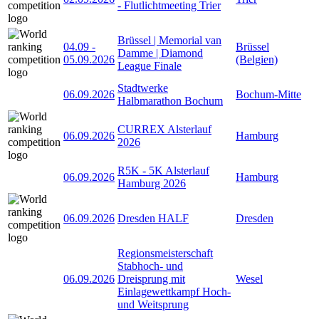
- Flutlichtmeeting Trier
Brüssel | Memorial van
04.09
-
Brüssel
Damme | Diamond
05.09.2026
(Belgien)
League Finale
Stadtwerke
06.09.2026
Bochum-Mitte
Halbmarathon Bochum
CURREX Alsterlauf
06.09.2026
Hamburg
2026
R5K - 5K Alsterlauf
06.09.2026
Hamburg
Hamburg 2026
06.09.2026
Dresden HALF
Dresden
Regionsmeisterschaft
Stabhoch- und
06.09.2026
Dreisprung mit
Wesel
Einlagewettkampf Hoch-
und Weitsprung