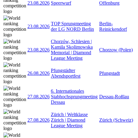
23.08.2026
Speerwurf
Offenburg
TOP Sprungmeeting
Berlin-
23.08.2026
der LG NORD Berlin
Reinickendorf
Chorzów, Schlesien |
Kamila Skolimowska
23.08.2026
Chorzow (Polen)
Memorial | Diamond
League Meeting
Pfungstädter
26.08.2026
Pfungstadt
Abendsportfest
6. Internationales
27.08.2026
Stabhochsprungmeeting
Dessau-Roßlau
Dessau
Zürich | Weltklasse
27.08.2026
Zürich | Diamond
Zürich (Schweiz)
League Meeting