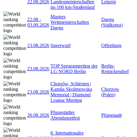
22.08.2026
Landesmeisterschaften
Leipzig
im 100 km-Straßenlauf
Masters
22.08
-
Daegu
Weltmeisterschaften
03.09.2026
(Südkorea)
Daegu
23.08.2026
Speerwurf
Offenburg
TOP Sprungmeeting der
Berlin-
23.08.2026
LG NORD Berlin
Reinickendorf
Chorzów, Schlesien |
Kamila Skolimowska
Chorzow
23.08.2026
Memorial | Diamond
(Polen)
League Meeting
Pfungstädter
26.08.2026
Pfungstadt
Abendsportfest
6. Internationales