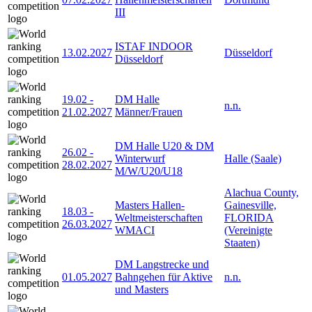
III
ISTAF INDOOR
13.02.2027
Düsseldorf
Düsseldorf
19.02
-
DM Halle
n.n.
21.02.2027
Männer/Frauen
DM Halle U20 & DM
26.02
-
Winterwurf
Halle (Saale)
28.02.2027
M/W/U20/U18
Alachua County,
Masters Hallen-
Gainesville,
18.03
-
Weltmeisterschaften
FLORIDA
26.03.2027
WMACI
(Vereinigte
Staaten)
DM Langstrecke und
01.05.2027
Bahngehen für Aktive
n.n.
und Masters