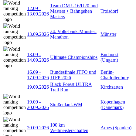
Team DM U16/U20 und
12.09
-
Masters + Bahngehen
Troisdorf
13.09.2026
Masters
24. Volksbank-Münster-
13.09.2026
Münster
Marathon
13.09
-
Budapest
Ultimate Championships
14.09.2026
(Ungarn)
16.09
-
Bundesfinale JTFO und
Berlin-
17.09.2026
JTFP 2026
Charlottenburg
Black Forest ULTRA
19.09.2026
Kirchzarten
Trail Run
19.09
-
Kopenhagen
Straßenlauf-WM
20.09.2026
(Dänemark)
100 km
20.09.2026
Ames (Spanien)
Weltmeisterschaften