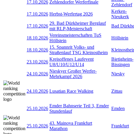
17.10.2026
Zehlendorfer Werferfinale
Zehlendorf
Kerken-
17.10.2026
Herbst-Werfertag 2026
Nieukerk
29. Bad Dürkheimer Berglauf
17.10.2026
Bad Dürkh
mit RLP-Meisterschaft
Vereinsmeisterschaften TuS
18.10.2026
Höllstein
Höllstein
15. Spannrit Volks- und
18.10.2026
Kleinosthe
Straßenlauf TSG Kleinostheim
Kreisoffenes Laufevent
Bietigheim-
23.10.2026
U8/U10/U12/U14
Bissingen
Nieskyer Großer Werfer-
24.10.2026
Niesky
Mehrkampf 2026
24.10.2026
Lusatian Race Walking
Zittau
Emder Bahnserie Teil 3, Emder
25.10.2026
Emden
Stundenlauf
43. Mainova Frankfurt
25.10.2026
Frankfurt
Marathon