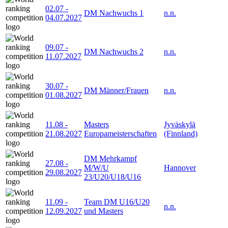
02.07
-
DM Nachwuchs 1
n.n.
04.07.2027
09.07
-
DM Nachwuchs 2
n.n.
11.07.2027
30.07
-
DM Männer/Frauen
n.n.
01.08.2027
11.08
-
Masters
Jyväskylä
21.08.2027
Europameisterschaften
(Finnland)
DM Mehrkampf
27.08
-
M/W/U
Hannover
29.08.2027
23/U20/U18/U16
11.09
-
Team DM U16/U20
n.n.
12.09.2027
und Masters