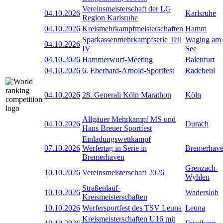
Vereinsmeisterschaft der LG
04.10.2026
Karlsruhe
Region Karlsruhe
04.10.2026
Kreismehrkampfmeisterschaften
Hamm
Sparkassenmehrkampfserie Teil
Waging am
04.10.2026
IV
See
04.10.2026
Hammerwurf-Meeting
Baienfurt
04.10.2026
6. Eberhard-Arnold-Sportfest
Radebeul
04.10.2026
28. Generali Köln Marathon
Köln
Allgäuer Mehrkampf MS und
04.10.2026
Durach
Hans Breuer Sportfest
Einladungswettkampf
07.10.2026
Werfertag in Serie in
Bremerhav
Bremerhaven
Grenzach-
10.10.2026
Vereinsmeisterschaft 2026
Wyhlen
Straßenlauf-
10.10.2026
Wadersloh
Kreismeisterschaften
10.10.2026
Werfersportfest des TSV Leuna
Leuna
Kreismeisterschaften U16 mit