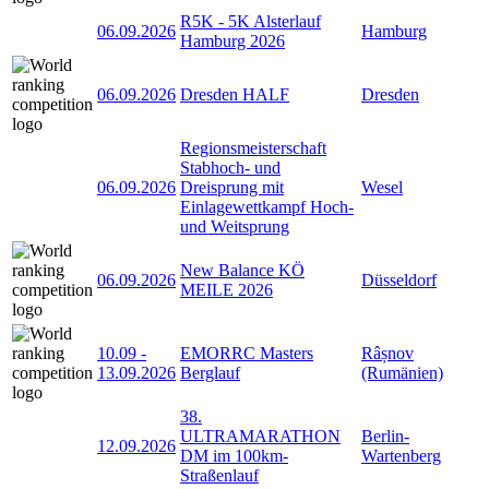
R5K - 5K Alsterlauf
06.09.2026
Hamburg
Hamburg 2026
06.09.2026
Dresden HALF
Dresden
Regionsmeisterschaft
Stabhoch- und
06.09.2026
Dreisprung mit
Wesel
Einlagewettkampf Hoch-
und Weitsprung
New Balance KÖ
06.09.2026
Düsseldorf
MEILE 2026
10.09
-
EMORRC Masters
Râșnov
13.09.2026
Berglauf
(Rumänien)
38.
ULTRAMARATHON
Berlin-
12.09.2026
DM im 100km-
Wartenberg
Straßenlauf