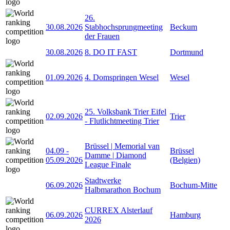
26.
30.08.2026
Stabhochsprungmeeting
Beckum
der Frauen
30.08.2026
8. DO IT FAST
Dortmund
01.09.2026
4. Domspringen Wesel
Wesel
25. Volksbank Trier Eifel
02.09.2026
Trier
- Flutlichtmeeting Trier
Brüssel | Memorial van
04.09
-
Brüssel
Damme | Diamond
05.09.2026
(Belgien)
League Finale
Stadtwerke
06.09.2026
Bochum-Mitte
Halbmarathon Bochum
CURREX Alsterlauf
06.09.2026
Hamburg
2026