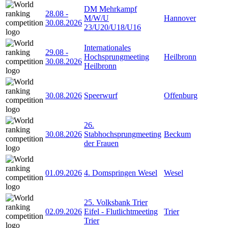
DM Mehrkampf
28.08
-
M/W/U
Hannover
30.08.2026
23/U20/U18/U16
Internationales
29.08
-
Hochsprungmeeting
Heilbronn
30.08.2026
Heilbronn
30.08.2026
Speerwurf
Offenburg
26.
30.08.2026
Stabhochsprungmeeting
Beckum
der Frauen
01.09.2026
4. Domspringen Wesel
Wesel
25. Volksbank Trier
02.09.2026
Eifel - Flutlichtmeeting
Trier
Trier