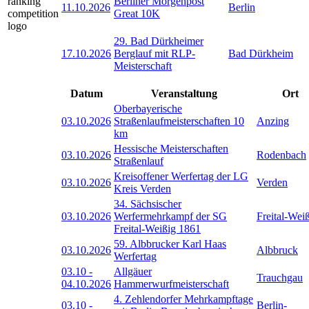
Berliner Morgenpost
11.10.2026
Berlin
Great 10K
29. Bad Dürkheimer
17.10.2026
Berglauf mit RLP-
Bad Dürkheim
Meisterschaft
Datum
Veranstaltung
Ort
Oberbayerische
03.10.2026
Straßenlaufmeisterschaften 10
Anzing
km
Hessische Meisterschaften
03.10.2026
Rodenbach
Straßenlauf
Kreisoffener Werfertag der LG
03.10.2026
Verden
Kreis Verden
34. Sächsischer
03.10.2026
Werfermehrkampf der SG
Freital-Wei
Freital-Weißig 1861
59. Albbrucker Karl Haas
03.10.2026
Albbruck
Werfertag
03.10
-
Allgäuer
Trauchgau
04.10.2026
Hammerwurfmeisterschaft
4. Zehlendorfer Mehrkampftage
03.10
-
Berlin-