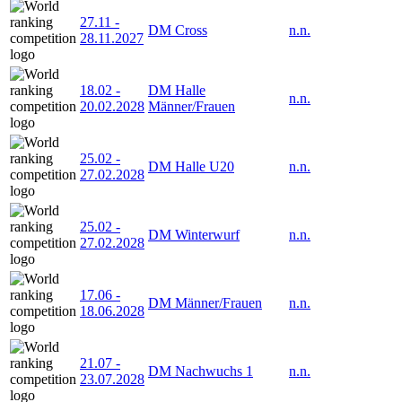
27.11
-
DM Cross
n.n.
28.11.2027
18.02
-
DM Halle
n.n.
20.02.2028
Männer/Frauen
25.02
-
DM Halle U20
n.n.
27.02.2028
25.02
-
DM Winterwurf
n.n.
27.02.2028
17.06
-
DM Männer/Frauen
n.n.
18.06.2028
21.07
-
DM Nachwuchs 1
n.n.
23.07.2028