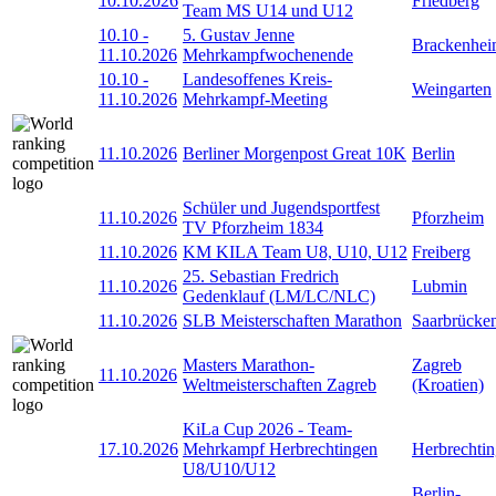
10.10.2026
Friedberg
Team MS U14 und U12
10.10
-
5. Gustav Jenne
Brackenhe
11.10.2026
Mehrkampfwochenende
10.10
-
Landesoffenes Kreis-
Weingarten
11.10.2026
Mehrkampf-Meeting
11.10.2026
Berliner Morgenpost Great 10K
Berlin
Schüler und Jugendsportfest
11.10.2026
Pforzheim
TV Pforzheim 1834
11.10.2026
KM KILA Team U8, U10, U12
Freiberg
25. Sebastian Fredrich
11.10.2026
Lubmin
Gedenklauf (LM/LC/NLC)
11.10.2026
SLB Meisterschaften Marathon
Saarbrücke
Masters Marathon-
Zagreb
11.10.2026
Weltmeisterschaften Zagreb
(Kroatien)
KiLa Cup 2026 - Team-
17.10.2026
Mehrkampf Herbrechtingen
Herbrechti
U8/U10/U12
Berlin-