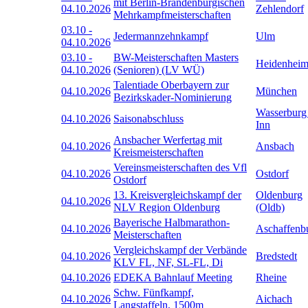
mit Berlin-Brandenburgischen
04.10.2026
Zehlendorf
Mehrkampfmeisterschaften
03.10
-
Jedermannzehnkampf
Ulm
04.10.2026
03.10
-
BW-Meisterschaften Masters
Heidenhei
04.10.2026
(Senioren) (LV WÜ)
Talentiade Oberbayern zur
04.10.2026
München
Bezirkskader-Nominierung
Wasserburg
04.10.2026
Saisonabschluss
Inn
Ansbacher Werfertag mit
04.10.2026
Ansbach
Kreismeisterschaften
Vereinsmeisterschaften des Vfl
04.10.2026
Ostdorf
Ostdorf
13. Kreisvergleichskampf der
Oldenburg
04.10.2026
NLV Region Oldenburg
(Oldb)
Bayerische Halbmarathon-
04.10.2026
Aschaffenb
Meisterschaften
Vergleichskampf der Verbände
04.10.2026
Bredstedt
KLV FL, NF, SL-FL, Di
04.10.2026
EDEKA Bahnlauf Meeting
Rheine
Schw. Fünfkampf,
04.10.2026
Aichach
Langstaffeln, 1500m