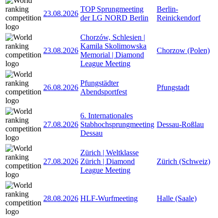
TOP Sprungmeeting
Berlin-
23.08.2026
der LG NORD Berlin
Reinickendorf
Chorzów, Schlesien |
Kamila Skolimowska
23.08.2026
Chorzow (Polen)
Memorial | Diamond
League Meeting
Pfungstädter
26.08.2026
Pfungstadt
Abendsportfest
6. Internationales
27.08.2026
Stabhochsprungmeeting
Dessau-Roßlau
Dessau
Zürich | Weltklasse
27.08.2026
Zürich | Diamond
Zürich (Schweiz)
League Meeting
28.08.2026
HLF-Wurfmeeting
Halle (Saale)