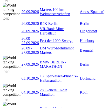
Masters 100 km
20.09.2026
Ames (Spanien)
Weltmeisterschaften
26.09.2026
R5K Berlin
Berlin
VR-Bank Mitte
26.09.2026
Dingelstädt
Herbstlauf
26.09
-
Fest der 1000 Zwerge
Hamburg
27.09.2026
26.09
-
DM Wurf-Mehrkampf
Baunatal
27.09.2026
Masters
BMW BERLIN-
27.09.2026
Berlin
MARATHON
13. Sparkassen-Phoenix-
03.10.2026
Dortmund
Halbmarathon
28. Generali Köln
04.10.2026
Köln
Marathon