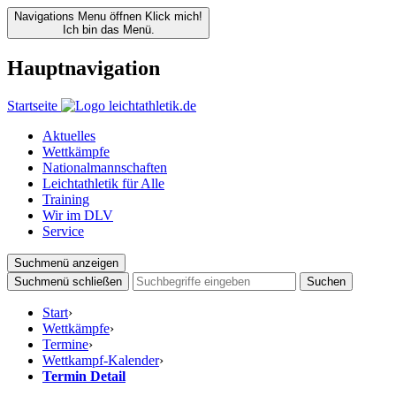
Navigations Menu öffnen
Klick mich!
Ich bin das Menü.
Hauptnavigation
Startseite
Aktuelles
Wettkämpfe
Nationalmannschaften
Leichtathletik für Alle
Training
Wir im DLV
Service
Suchmenü anzeigen
Suchmenü schließen
Suchen
Start
›
Wettkämpfe
›
Termine
›
Wettkampf-Kalender
›
Termin Detail