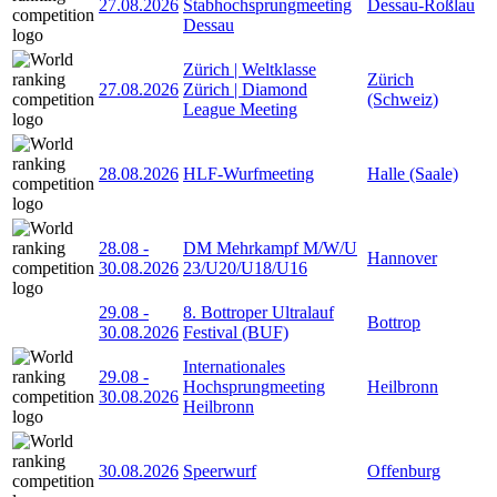
27.08.2026
Stabhochsprungmeeting
Dessau-Roßlau
Dessau
Zürich | Weltklasse
Zürich
27.08.2026
Zürich | Diamond
(Schweiz)
League Meeting
28.08.2026
HLF-Wurfmeeting
Halle (Saale)
28.08
-
DM Mehrkampf M/W/U
Hannover
30.08.2026
23/U20/U18/U16
29.08
-
8. Bottroper Ultralauf
Bottrop
30.08.2026
Festival (BUF)
Internationales
29.08
-
Hochsprungmeeting
Heilbronn
30.08.2026
Heilbronn
30.08.2026
Speerwurf
Offenburg