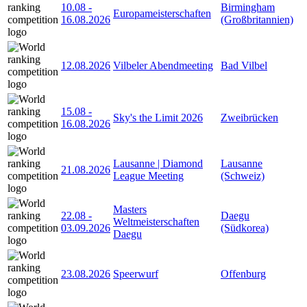
10.08
-
Birmingham
Europameisterschaften
16.08.2026
(Großbritannien)
12.08.2026
Vilbeler Abendmeeting
Bad Vilbel
15.08
-
Sky's the Limit 2026
Zweibrücken
16.08.2026
Lausanne | Diamond
Lausanne
21.08.2026
League Meeting
(Schweiz)
Masters
22.08
-
Daegu
Weltmeisterschaften
03.09.2026
(Südkorea)
Daegu
23.08.2026
Speerwurf
Offenburg