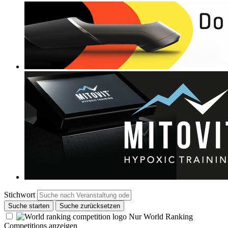
Stichwort
Suche starten
Suche zurücksetzen
Nur World Ranking
Competitions anzeigen